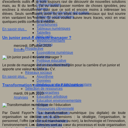
Fablab
d'excellents outils et je suis toujours ravi de découvrir de nouvelles solutions
Géolocalisation
mais, au fil du temps, j'ai vu aussi passer nombre de choses ignobles, peu
Images
enclines à révolutionner quoi que ce soit et encore moins à intéresser les
Les mondes virtuels en éducation
élèves. Seuls semblaient avoir foi en elles les commerciaux qui tout sourire
Pratiques collaboratives
m'en vantaient les mérites. Si vous voulez suivre leurs traces, voici en vrac
Podcasting
quelques petits conseils à méditer...
Smartphones
Tableaux numériques
En savoir plus...
Tablettes
Web radio
Un junior peut-il devenir manager ?
Webdocumentaire
eTwinning
mercredi, 08 juillet 2020
Prospective
Brèves
Ecosystème numérique
Espaces
Politique éducative
Scénarios prospectifs
Le poste de manager est un excellent tremplin pour la carrière d’un junior et
Temps
apporte une valeur ajoutée au CV.
Réseaux sociaux
Algorithme
En savoir plus...
Données
Réseaux sociaux et champ scolaire
Transformation numérique de l’éducation
Sélection de ressources
Bibliographies
mardi, 09 juin 2020
Education artistique
Analyses
Education environnementale
Histoire
Ressources citoyenneté
Ressources sciences
Par David Fayon* : La transformation numérique (ou digitale) de toute
Sites éducatifs
organisation se décline en 6 dimensions : la stratégie, l’organisation, le
Sites pédagogiques
personnel, l’offre (qu’elle soit marchande ou non), la technologie et l’innovation,
Sites ressources
l’environnement. Les données sont au cœur du processus et toute organisation