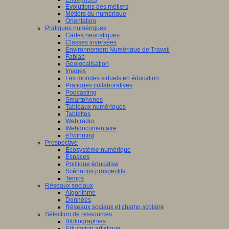
Evolutions des métiers
Métiers du numérique
Orientation
Pratiques numériques
Cartes heuristiques
Classes inversées
Environnement Numérique de Travail
Fablab
Géolocalisation
Images
Les mondes virtuels en éducation
Pratiques collaboratives
Podcasting
Smartphones
Tableaux numériques
Tablettes
Web radio
Webdocumentaire
eTwinning
Prospective
Ecosystème numérique
Espaces
Politique éducative
Scénarios prospectifs
Temps
Réseaux sociaux
Algorithme
Données
Réseaux sociaux et champ scolaire
Sélection de ressources
Bibliographies
Education artistique