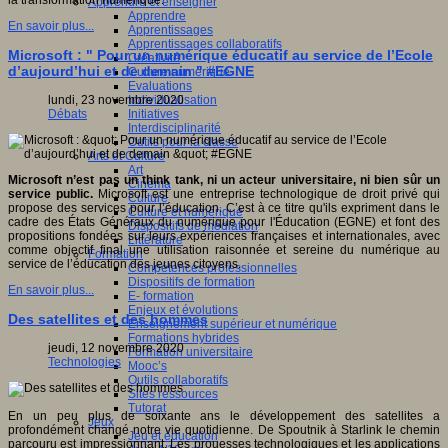
la transformation numérique."
Apprendre et enseigner
Apprendre
En savoir plus...
Apprentissages
Apprentissages collaboratifs
Microsoft : " Pour un numérique éducatif au service de l’Ecole
Créativité
d’aujourd’hui et de demain " #EGNE
Culture numérique
Evaluations
Individualisation
lundi, 23 novembre 2020
Initiatives
Débats
Interdisciplinarité
Outils pour la classe
Arts et Culture
Art
Microsoft n’est pas un think tank, ni un acteur universitaire, ni bien sûr un
Cinéma
service public.
Microsoft est une entreprise technologique de droit privé qui
Culture
propose des services pour l’éducation. C’est à ce titre qu'ils expriment dans le
Culture et numérique
cadre des États Généraux du numérique pour l'Éducation (EGNE) et font des
Dispositifs de médiation
propositions fondées sur leurs expériences françaises et internationales, avec
Littérature
comme objectif final une utilisation raisonnée et sereine du numérique au
Formation
service de l’éducation des jeunes citoyens.
Compétences professionnelles
Dispositifs de formation
En savoir plus...
E- formation
Enjeux et évolutions
Des satellites et des hommes
Enseignement supérieur et numérique
Formations hybrides
jeudi, 12 novembre 2020
Formation universitaire
Technologies
Mooc’s
Outils collaboratifs
Sites ressources
Tutorat
En un peu plus de soixante ans le développement des satellites a
Jeux
profondément changé notre vie quotidienne. De Spoutnik à Starlink le chemin
Jeu et éducation
parcouru est impressionnant. Les prouesses technologiques et les applications