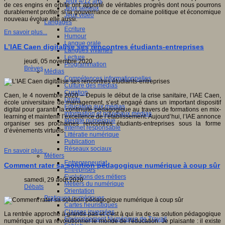
Jeux 4/12 ans
de ces engins en orbite ont apporté de véritables progrès dont nous pourrons
Jeux sérieux
durablement profiter si la gouvernance de ce domaine politique et économique
Jeux vidéo
nouveau évolue elle aussi.
Langages
Ecriture
En savoir plus...
Humour
Langue orale
L’IAE Caen digitalise ses rencontres étudiants-entreprises
Langues vivantes
Lecture
jeudi, 05 novembre 2020
Programmation
Brèves
Médias
Compétences informationnelles
Culture des médias
Curation
Caen, le 4 novembre 2020 – Depuis le début de la crise sanitaire, l’IAE Caen,
Droits
école universitaire de management, s’est engagé dans un important dispositif
Education aux médias
digital pour garantir la continuité pédagogique au travers de formations en mix-
Information et nouveaux médias
learning et maintenir l’excellence de l’établissement. Aujourd’hui, l’IAE annonce
Identité numérique
organiser ses prochaines rencontres étudiants-entreprises sous la forme
Internet responsable
d’évènements virtuels.
Littératie numérique
Publication
Réseaux sociaux
En savoir plus...
Métiers
Entrepreneuriat
Comment rater sa solution pédagogique numérique à coup sûr
Entreprises
Evolutions des métiers
samedi, 29 août 2020
Métiers du numérique
Débats
Orientation
Pratiques numériques
Cartes heuristiques
Classes inversées
La rentrée approche à grands pas et c'est à qui ira de sa solution pédagogique
Environnement Numérique de Travail
numérique qui va révolutionner le monde de l'éducation. Je plaisante : il existe