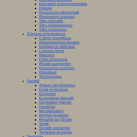
Education environnementale
Histoire
Ressources citoyenneté
Ressources sciences
Sites éducatifs
Sites pédagogiques
Sites ressources
Sciences et techniques
Culture scientifique
Développement durable
Intelligence artificielle
Logiciels libres
Métavers
Outils et logiciels
Réalité augmentée
Ressources sciences
Robotique
Technologies
Société
Acteurs des territoires
Ecole et structure
Economie
Ecosystème éducatif
Génération internet
Handicap
Mondialisation
Normes scolaires
Regards sur l’Ecole
Santé
Société connectée
Territoires et projets
Territoires