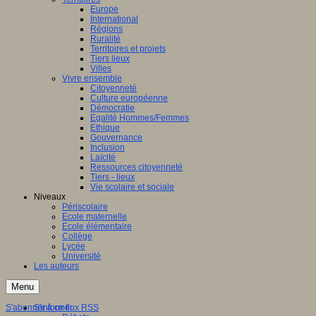
Europe
International
Régions
Ruralité
Territoires et projets
Tiers lieux
Villes
Vivre ensemble
Citoyenneté
Culture européenne
Démocratie
Egalité Hommes/Femmes
Ethique
Gouvernance
Inclusion
Laïcité
Ressources citoyenneté
Tiers - lieux
Vie scolaire et sociale
Niveaux
Périscolaire
Ecole maternelle
Ecole élémentaire
Collège
Lycée
Université
Les auteurs
Menu
S'abonner à ce flux RSS
S'informer