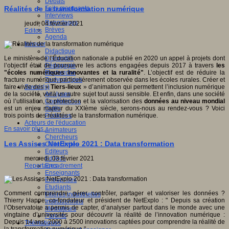
Débats
Faits marquants
Réalités de la transformation numérique
Interviews
Reportages
jeudi, 04 février 2021
Brèves
Editos
Agenda
Innover
Didactique
Dispositifs
Le ministère de l’Éducation nationale a publié en 2020 un appel à projets dont
Pédagogie
l’objectif était de poursuivre les actions engagées depuis 2017 à travers
les
Recherche
"écoles numériques innovantes et la ruralité"
. L’objectif est de réduire la
Technologies
fracture numérique, particulièrement observée dans les écoles rurales. Créer et
Savoir(s)
faire vivre des «
Tiers-lieux
» d’animation qui permettent l’inclusion numérique
Analyses
de la société, voilà un autre sujet tout aussi sensible. Et enfin, dans une société
Conférences
où l’utilisation, la protection et la valorisation des
données au niveau mondial
Outils
est un enjeu majeur du XXIème siècle, serons-nous au rendez-vous ? Voici
Pratiques
trois points des réalités de la transformation numérique.
Acteurs de l'éducation
En savoir plus...
Animateurs
Chercheurs
Les Assises NetExplo 2021 : Data transformation
Collectivités
Editeurs
EdTech
mercredi, 03 février 2021
Encadrement
Reportages
Enseignants
Entreprises
Etudiants
Comment comprendre, gérer, contrôler, partager et valoriser les données ?
Filières industrielles
Thierry Happe, co-fondateur et président de NetExplo : " Depuis sa création
Institutionnels
l’Observatoire a permis de capter, d’analyser partout dans le monde avec une
Médiateurs
vingtaine d’universités pour découvrir la réalité de l’innovation numérique :
Parents
Depuis 14 ans, 2000 à 2500 innovations captées pour comprendre la réalité de
Thématiques