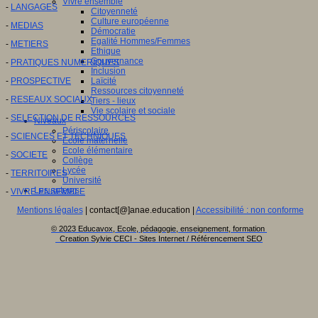
Vivre ensemble
-
LANGAGES
Citoyenneté
Culture européenne
-
MEDIAS
Démocratie
Egalité Hommes/Femmes
-
METIERS
Ethique
Gouvernance
-
PRATIQUES NUMERIQUES
Inclusion
-
PROSPECTIVE
Laïcité
Ressources citoyenneté
-
RESEAUX SOCIAUX
Tiers - lieux
Vie scolaire et sociale
-
SELECTION DE RESSOURCES
Niveaux
Périscolaire
-
SCIENCES ET TECHNIQUES
Ecole maternelle
Ecole élémentaire
-
SOCIETE
Collège
Lycée
-
TERRITOIRES
Université
Les auteurs
-
VIVRE ENSEMBLE
Mentions légales
| contact[@]anae.education |
Accessibilité : non conforme
© 2023 Educavox, Ecole, pédagogie, enseignement, formation
Creation Sylvie CECI - Sites Internet / Référencement SEO