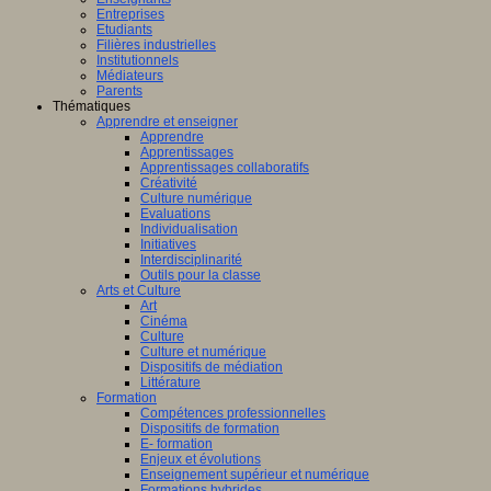
Entreprises
Etudiants
Filières industrielles
Institutionnels
Médiateurs
Parents
Thématiques
Apprendre et enseigner
Apprendre
Apprentissages
Apprentissages collaboratifs
Créativité
Culture numérique
Evaluations
Individualisation
Initiatives
Interdisciplinarité
Outils pour la classe
Arts et Culture
Art
Cinéma
Culture
Culture et numérique
Dispositifs de médiation
Littérature
Formation
Compétences professionnelles
Dispositifs de formation
E- formation
Enjeux et évolutions
Enseignement supérieur et numérique
Formations hybrides