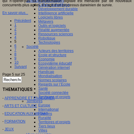
Sciences et techniques
qui n’opère pas sa transformation digitale est menacée par de nouveaux
Culture scientifique
concurrents plus agiles. Il s’agit d’un processus darwinien de survie.
Développement durable
En savoir plus...
Intelligence artificielle
Logiciels libres
Précédent
Métavers
1
Outils et logiciels
2
Réalité augmentée
3
Ressources sciences
4
Robotique
5
Technologies
6
Société
7
Acteurs des territoires
8
Ecole et structure
9
Economie
10
Ecosystème éducatif
Suivant
Génération internet
Handicap
Page 5 sur 25
Mondialisation
Normes scolaires
Regards sur l’Ecole
Santé
THEMATIQUES
Société connectée
Territoires et projets
-
APPRENDRE ET ENSEIGNER
Territoires
Europe
-
ARTS ET CULTURE
International
-
EDUCATION AUX MEDIAS
Régions
Ruralité
-
FORMATION
Territoires et projets
Tiers lieux
-
JEUX
Villes