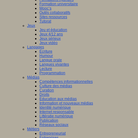
Formation universitaire
Mooc’s
Outils collaboratifs
Sites ressources
Tutorat
Jeux
Jeu et éducation
Jeux 4/12 ans
Jeux sérieux
Jeux vidéo
Langages
Ecriture
Humour
Langue orale
Langues vivantes
Lecture
Programmation
Médias
Compétences informationnelles
Culture des médias
Curation
Droits
Education aux médias
Information et nouveaux médias
Identité numérique
Internet responsable
Littératie numérique
Publication
Réseaux sociaux
Métiers
Entrepreneuriat
Entreprises