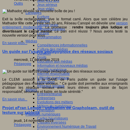
Jeux 4/12 ans
Outils
Jeux sérieux
Jeux vidéo
Langages
Ecriture
Exit la boîte rectangulaire, vive le format carré. Alors que son célèbre jeu
Humour
Mathador fête cette année ses 20 ans, Réseau Canopé en dévoile une
version
Langue orale
entièrement modernisée
. La promesse :
rendre toujours plus ludique et
Langues vivantes
divertissant le calcul mental
. Le pari est-il réussi ? Nous avons testé la
Lecture
nouvelle version pour vous
Programmation
Médias
En savoir plus...
Compétences informationnelles
Culture des médias
Un guide sur l'usage pédagogique des réseaux sociaux
Curation
Droits
mercredi, 11 décembre 2019
Education aux médias
Pédagogie
Information et nouveaux médias
Identité numérique
Internet responsable
Littératie numérique
Le CLEMI associé à la DANE de Paris publie un guide sur l'usage
Publication
pédagogique des réseaux sociaux. " Ce guide doit permettre aux enseignants
Réseaux sociaux
d’utiliser les réseaux sociaux avec leurs élèves en classe de façon
Métiers
responsable, sécurisée et fiable, en toute sérénité."
Entrepreneuriat
Entreprises
En savoir plus...
Evolutions des métiers
Métiers du numérique
Projet eFran Lemon : utilisation de Grapholearn, outil de
Orientation
lecture sur tablette
Pratiques numériques
Cartes heuristiques
jeudi, 14 novembre 2019
Classes inversées
Pédagogie
Environnement Numérique de Travail