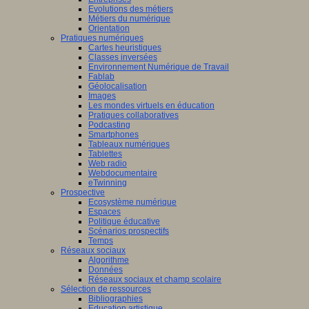
Evolutions des métiers
Métiers du numérique
Orientation
Pratiques numériques
Cartes heuristiques
Classes inversées
Environnement Numérique de Travail
Fablab
Géolocalisation
Images
Les mondes virtuels en éducation
Pratiques collaboratives
Podcasting
Smartphones
Tableaux numériques
Tablettes
Web radio
Webdocumentaire
eTwinning
Prospective
Ecosystème numérique
Espaces
Politique éducative
Scénarios prospectifs
Temps
Réseaux sociaux
Algorithme
Données
Réseaux sociaux et champ scolaire
Sélection de ressources
Bibliographies
Education artistique