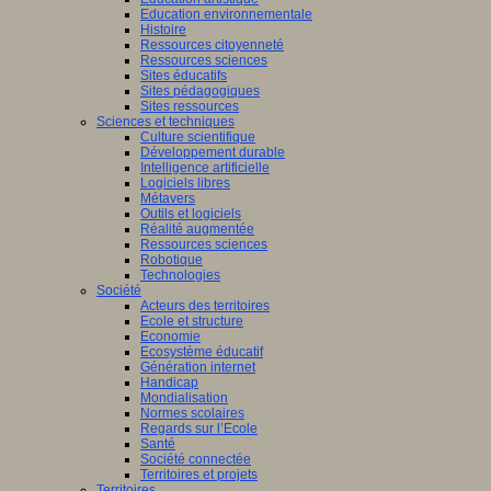
Education environnementale
Histoire
Ressources citoyenneté
Ressources sciences
Sites éducatifs
Sites pédagogiques
Sites ressources
Sciences et techniques
Culture scientifique
Développement durable
Intelligence artificielle
Logiciels libres
Métavers
Outils et logiciels
Réalité augmentée
Ressources sciences
Robotique
Technologies
Société
Acteurs des territoires
Ecole et structure
Economie
Ecosystème éducatif
Génération internet
Handicap
Mondialisation
Normes scolaires
Regards sur l’Ecole
Santé
Société connectée
Territoires et projets
Territoires