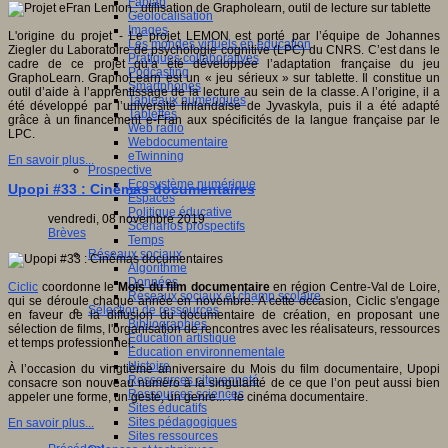
Fablab
Géolocalisation
Images
L'origine du projet - Le projet LEMON est porté par l’équipe de Johannes
Les mondes virtuels en éducation
Ziegler du Laboratoire de psychologie cognitive (LPC) du CNRS. C’est dans le
Pratiques collaboratives
cadre de ce projet qu’a été développée l’adaptation française du jeu
Podcasting
GraphoLearn. GraphoLearn est un « jeu sérieux » sur tablette. Il constitue un
Smartphones
outil d’aide à l’apprentissage de la lecture au sein de la classe. A l’origine, il a
Tableaux numériques
été développé par l’université finlandaise de Jyvaskyla, puis il a été adapté
Tablettes
grâce à un financement e-Fran aux spécificités de la langue française par le
Web radio
LPC.
Webdocumentaire
eTwinning
En savoir plus...
Prospective
Ecosystème numérique
Upopi #33 : Cinémas documentaires
Espaces
Politique éducative
vendredi, 08 novembre 2019
Scénarios prospectifs
Brèves
Temps
Réseaux sociaux
Algorithme
Données
Ciclic
coordonne le
Mois du film documentaire
en région Centre-Val de Loire,
Réseaux sociaux et champ scolaire
qui se déroule chaque année en novembre. A cette occasion, Ciclic s'engage
Sélection de ressources
en faveur de la diffusion du documentaire de création, en proposant une
Bibliographies
sélection de films, l'organisation de rencontres avec les réalisateurs, ressources
Education artistique
et temps professionnel.
Education environnementale
Histoire
À l’occasion du vingtième anniversaire du Mois du film documentaire, Upopi
Ressources citoyenneté
consacre son nouveau numéro à la singularité de ce que l’on peut aussi bien
Ressources sciences
appeler une forme, un geste, un genre... : le cinéma documentaire.
Sites éducatifs
Sites pédagogiques
En savoir plus...
Sites ressources