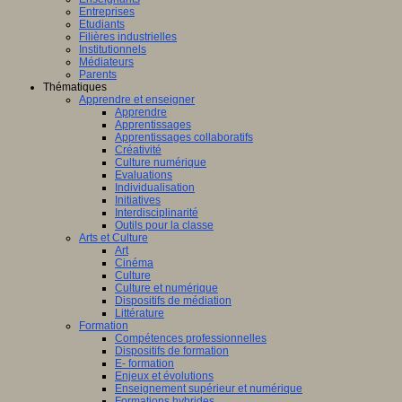
Entreprises
Etudiants
Filières industrielles
Institutionnels
Médiateurs
Parents
Thématiques
Apprendre et enseigner
Apprendre
Apprentissages
Apprentissages collaboratifs
Créativité
Culture numérique
Evaluations
Individualisation
Initiatives
Interdisciplinarité
Outils pour la classe
Arts et Culture
Art
Cinéma
Culture
Culture et numérique
Dispositifs de médiation
Littérature
Formation
Compétences professionnelles
Dispositifs de formation
E- formation
Enjeux et évolutions
Enseignement supérieur et numérique
Formations hybrides