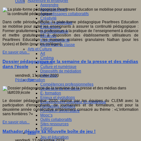
Apprendre et enseigner
Outils
Apprendre
Apprentissages
Apprentissages collaboratifs
Créativité
Dans cette période difficile, la plate-forme pédagogique Pearltrees Education
Culture numérique
se mobilise pour aider les enseignants à assurer la continuité pédagogique :
Evaluations
Former gratuitement les professeurs à la pratique de l’enseignement à distance
Individualisation
et mettre gratuitement à disposition des établissements utilisateurs de
Initiatives
Pearltrees Education les manuels scolaires granulaires Nathan (pour les
Interdisciplinarité
lycées) et Belin (pour les collèges).
Outils pour la classe
Arts et Culture
En savoir plus...
Art
Cinéma
Dossier pédagogique de la semaine de la presse et des médias
Culture
dans l'école
Culture et numérique
Dispositifs de médiation
Littérature
vendredi, 17 janvier 2020
Formation
Pédagogie
Compétences professionnelles
Dispositifs de formation
E- formation
Enjeux et évolutions
Le dossier pédagogique 2020, réalisé par les équipes du CLEMI avec la
Enseignement supérieur et numérique
participation d'enseignants, de journalistes et de formateurs, est pour la
Formations hybrides
deuxième année consécutive entièrement consacré au thème : «L’information
Formation universitaire
sans frontières ?»
Mooc’s
Outils collaboratifs
En savoir plus...
Sites ressources
Tutorat
Mathador dévoile sa nouvelle boîte de jeu !
Jeux
Jeu et éducation
vendredi, 13 décembre 2019