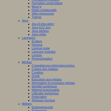
Formation universitaire
Mooc’s
Outils collaboratifs
Sites ressources
Tutorat
Jeux
Jeu et éducation
Jeux 4/12 ans
Jeux sérieux
Jeux vidéo
Langages
Ecriture
Humour
Langue orale
Langues vivantes
Lecture
Programmation
Médias
Compétences informationnelles
Culture des médias
Curation
Droits
Education aux médias
Information et nouveaux médias
Identité numérique
Internet responsable
Littératie numérique
Publication
Réseaux sociaux
Métiers
Entrepreneuriat
Entreprises