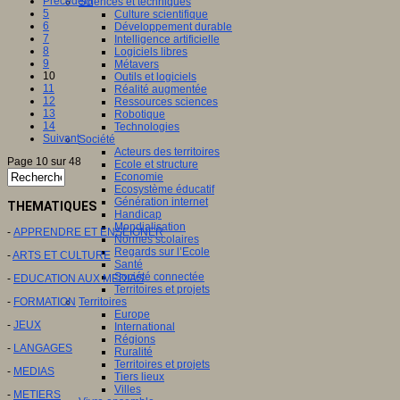
Précédent
Sciences et techniques
5
Culture scientifique
6
Développement durable
7
Intelligence artificielle
8
Logiciels libres
9
Métavers
10
Outils et logiciels
11
Réalité augmentée
12
Ressources sciences
13
Robotique
14
Technologies
Suivant
Société
Acteurs des territoires
Page 10 sur 48
Ecole et structure
Economie
Ecosystème éducatif
Génération internet
THEMATIQUES
Handicap
Mondialisation
-
APPRENDRE ET ENSEIGNER
Normes scolaires
Regards sur l’Ecole
-
ARTS ET CULTURE
Santé
Société connectée
-
EDUCATION AUX MEDIAS
Territoires et projets
-
FORMATION
Territoires
Europe
-
JEUX
International
Régions
-
LANGAGES
Ruralité
Territoires et projets
-
MEDIAS
Tiers lieux
Villes
-
METIERS