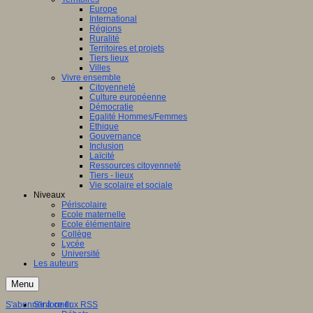
Europe
International
Régions
Ruralité
Territoires et projets
Tiers lieux
Villes
Vivre ensemble
Citoyenneté
Culture européenne
Démocratie
Egalité Hommes/Femmes
Ethique
Gouvernance
Inclusion
Laïcité
Ressources citoyenneté
Tiers - lieux
Vie scolaire et sociale
Niveaux
Périscolaire
Ecole maternelle
Ecole élémentaire
Collège
Lycée
Université
Les auteurs
Menu
S'abonner à ce flux RSS
S'informer