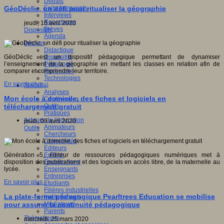
Débats
Faits marquants
GéoDéclic, un défi pour ritualiser la géographie
Interviews
Reportages
jeudi, 16 avril 2020
Brèves
Dispositifs
Agenda
Innover
Didactique
Dispositifs
GéoDéclic est un dispositif pédagogique permettant de dynamiser
Pédagogie
l’enseignement de la géographie en mettant les classes en relation afin de
Recherche
comparer et comprendre leur territoire.
Technologies
En savoir plus...
Savoir(s)
Analyses
Mon école à domicile, des fiches et logiciels en
Conférences
Outils
téléchargement gratuit
Pratiques
Acteurs de l'éducation
jeudi, 09 avril 2020
Animateurs
Outils
Chercheurs
Collectivités
Editeurs
EdTech
Génération 5, éditeur de ressources pédagogiques numériques met à
Encadrement
disposition des publications et des logiciels en accès libre, de la maternelle au
Enseignants
lycée.
Entreprises
En savoir plus...
Etudiants
Filières industrielles
La plate-forme pédagogique Pearltrees Education se mobilise
Institutionnels
Médiateurs
pour assurer la continuité pédagogique
Parents
Thématiques
mercredi, 25 mars 2020