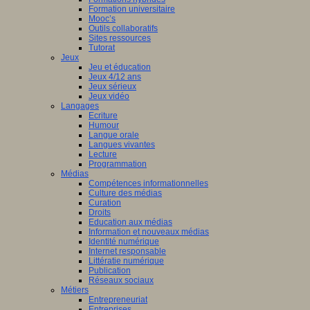
Formation universitaire
Mooc’s
Outils collaboratifs
Sites ressources
Tutorat
Jeux
Jeu et éducation
Jeux 4/12 ans
Jeux sérieux
Jeux vidéo
Langages
Ecriture
Humour
Langue orale
Langues vivantes
Lecture
Programmation
Médias
Compétences informationnelles
Culture des médias
Curation
Droits
Education aux médias
Information et nouveaux médias
Identité numérique
Internet responsable
Littératie numérique
Publication
Réseaux sociaux
Métiers
Entrepreneuriat
Entreprises