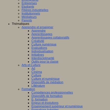
Entreprises
Etudiants
Filières industrielles
Institutionnels
Médiateurs
Parents
Thématiques
Apprendre et enseigner
Apprendre
Apprentissages
Apprentissages collaboratifs
Créativité
Culture numérique
Evaluations
Individualisation
Initiatives
Interdisciplinarité
Outils pour la classe
Arts et Culture
Art
Cinéma
Culture
Culture et numérique
Dispositifs de médiation
Littérature
Formation
Compétences professionnelles
Dispositifs de formation
E- formation
Enjeux et évolutions
Enseignement supérieur et numérique
Formations hybrides