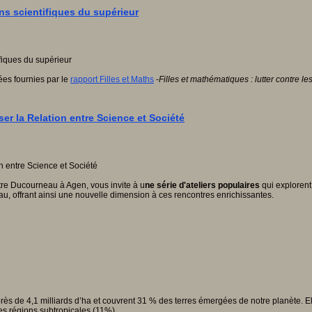
ns scientifiques du supérieur
ées fournies par le
rapport Filles et Maths
-
Filles et mathématiques : lutter contre l
er la Relation entre Science et Société
re Ducourneau à Agen, vous invite à u
ne série d'ateliers populaires
qui explorent 
au, offrant ainsi une nouvelle dimension à ces rencontres enrichissantes.
s de 4,1 milliards d’ha et couvrent 31 % des terres émergées de notre planète. Ell
es régions subtropicales (11%).