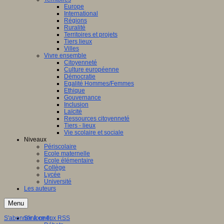
Europe
International
Régions
Ruralité
Territoires et projets
Tiers lieux
Villes
Vivre ensemble
Citoyenneté
Culture européenne
Démocratie
Egalité Hommes/Femmes
Ethique
Gouvernance
Inclusion
Laïcité
Ressources citoyenneté
Tiers - lieux
Vie scolaire et sociale
Niveaux
Périscolaire
Ecole maternelle
Ecole élémentaire
Collège
Lycée
Université
Les auteurs
Menu
S'abonner à ce flux RSS
S'informer