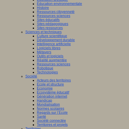
Education environnementale
Histoire
Ressources citoyenneté
Ressources sciences
Sites éducatifs
Sites pédagogiques
Sites ressources
Sciences et techniques
Culture scientifique
Développement durable
Intelligence artificielle
Logiciels libres
Métavers
Outils et logiciels
Réalité augmentée
Ressources sciences
Robotique
Technologies
Société
Acteurs des territoires
Ecole et structure
Economie
Ecosystème éducatif
Génération internet
Handicap
Mondialisation
Normes scolaires
Regards sur l’Ecole
Santé
Société connectée
Territoires et projets
Territoires