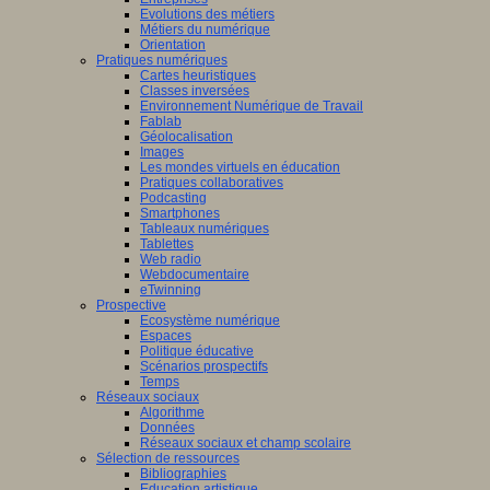
Evolutions des métiers
Métiers du numérique
Orientation
Pratiques numériques
Cartes heuristiques
Classes inversées
Environnement Numérique de Travail
Fablab
Géolocalisation
Images
Les mondes virtuels en éducation
Pratiques collaboratives
Podcasting
Smartphones
Tableaux numériques
Tablettes
Web radio
Webdocumentaire
eTwinning
Prospective
Ecosystème numérique
Espaces
Politique éducative
Scénarios prospectifs
Temps
Réseaux sociaux
Algorithme
Données
Réseaux sociaux et champ scolaire
Sélection de ressources
Bibliographies
Education artistique