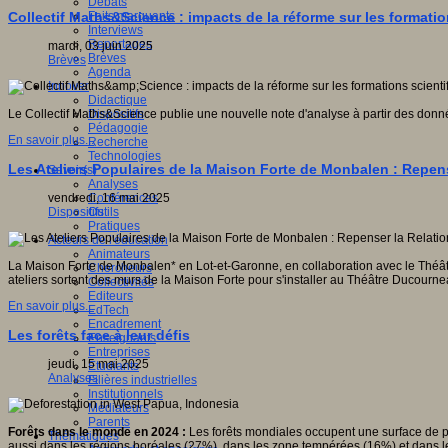
Débats
Faits marquants
Collectif Maths&Science : impacts de la réforme sur les formatio
Interviews
Reportages
mardi, 03 juin 2025
Brèves
Brèves
Agenda
Innover
Didactique
Dispositifs
Le Collectif Maths&Science publie une nouvelle note d'analyse à partir des donn
Pédagogie
En savoir plus...
Recherche
Technologies
Les Ateliers Populaires de la Maison Forte de Monbalen : Repens
Savoir(s)
Analyses
Conférences
vendredi, 16 mai 2025
Outils
Dispositifs
Pratiques
Acteurs de l'éducation
Animateurs
La Maison Forte de Monbalen* en Lot-et-Garonne, en collaboration avec le Théât
Chercheurs
ateliers sortent des murs de la Maison Forte pour s'installer au Théâtre Ducourne
Collectivités
Editeurs
En savoir plus...
EdTech
Encadrement
Les forêts face à leur défis
Enseignants
Entreprises
jeudi, 15 mai 2025
Etudiants
Analyses
Filières industrielles
Institutionnels
Médiateurs
Parents
Forêts dans le monde en 2024 :
Les forêts mondiales occupent une surface de prè
Thématiques
aussi dans les régions boréales (27%), dans les zone tempérées (16%) et dans l