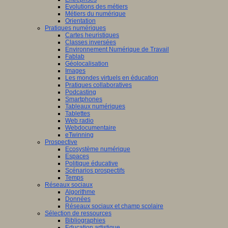
Evolutions des métiers
Métiers du numérique
Orientation
Pratiques numériques
Cartes heuristiques
Classes inversées
Environnement Numérique de Travail
Fablab
Géolocalisation
Images
Les mondes virtuels en éducation
Pratiques collaboratives
Podcasting
Smartphones
Tableaux numériques
Tablettes
Web radio
Webdocumentaire
eTwinning
Prospective
Ecosystème numérique
Espaces
Politique éducative
Scénarios prospectifs
Temps
Réseaux sociaux
Algorithme
Données
Réseaux sociaux et champ scolaire
Sélection de ressources
Bibliographies
Education artistique