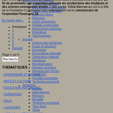
Sciences et techniques
fin de promotion, une exposition présente les productions des étudiants et
Culture scientifique
des artistes-enseignants invités.
Cette année,
Chris Dercon
qui est à la tête
Développement durable
de la Fondation Cartier pour l’art contemporain est le
commissaire de
Intelligence artificielle
l’exposition
Panorama 25
.
Logiciels libres
Métavers
En savoir plus...
Outils et logiciels
Réalité augmentée
Précédent
Ressources sciences
1
Robotique
2
Technologies
3
Société
4
Acteurs des territoires
5
Ecole et structure
Suivant
Economie
Ecosystème éducatif
Page 1 sur 5
Génération internet
Handicap
Mondialisation
THEMATIQUES
Normes scolaires
Regards sur l’Ecole
-
APPRENDRE ET ENSEIGNER
Santé
Société connectée
-
ARTS ET CULTURE
Territoires et projets
Territoires
-
EDUCATION AUX MEDIAS
Europe
International
-
FORMATION
Régions
Ruralité
-
JEUX
Territoires et projets
Tiers lieux
-
LANGAGES
Villes