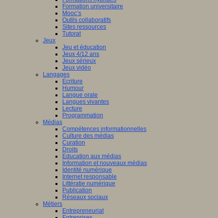
Formation universitaire
Mooc’s
Outils collaboratifs
Sites ressources
Tutorat
Jeux
Jeu et éducation
Jeux 4/12 ans
Jeux sérieux
Jeux vidéo
Langages
Ecriture
Humour
Langue orale
Langues vivantes
Lecture
Programmation
Médias
Compétences informationnelles
Culture des médias
Curation
Droits
Education aux médias
Information et nouveaux médias
Identité numérique
Internet responsable
Littératie numérique
Publication
Réseaux sociaux
Métiers
Entrepreneuriat
Entreprises