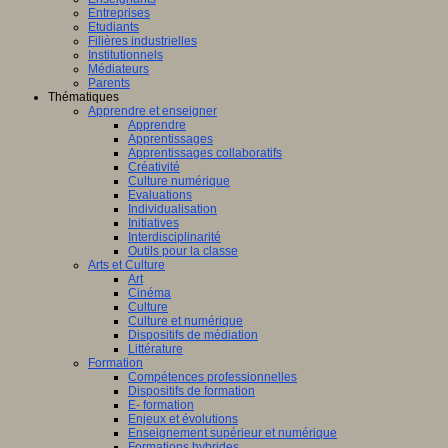
Entreprises
Etudiants
Filières industrielles
Institutionnels
Médiateurs
Parents
Thématiques
Apprendre et enseigner
Apprendre
Apprentissages
Apprentissages collaboratifs
Créativité
Culture numérique
Evaluations
Individualisation
Initiatives
Interdisciplinarité
Outils pour la classe
Arts et Culture
Art
Cinéma
Culture
Culture et numérique
Dispositifs de médiation
Littérature
Formation
Compétences professionnelles
Dispositifs de formation
E- formation
Enjeux et évolutions
Enseignement supérieur et numérique
Formations hybrides