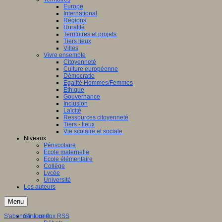
Europe
International
Régions
Ruralité
Territoires et projets
Tiers lieux
Villes
Vivre ensemble
Citoyenneté
Culture européenne
Démocratie
Egalité Hommes/Femmes
Ethique
Gouvernance
Inclusion
Laïcité
Ressources citoyenneté
Tiers - lieux
Vie scolaire et sociale
Niveaux
Périscolaire
Ecole maternelle
Ecole élémentaire
Collège
Lycée
Université
Les auteurs
Menu
S'abonner à ce flux RSS
S'informer