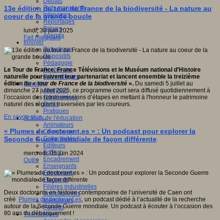
Débats
Faits marquants
13e édition du tour de France de la biodiversité - La nature au
Interviews
coeur de la grande boucle
Reportages
Brèves
lundi, 30 juin 2025
Agenda
Fait marquant
Innover
Didactique
Dispositifs
Pédagogie
Recherche
Le Tour de France, France Télévisions et le Muséum national d’Histoire
Technologies
naturelle poursuivent leur partenariat et lancent ensemble la treizième
Savoir(s)
édition du «
tour de France de la biodiversité
».
Du samedi 5 juillet au
Analyses
dimanche 27 juillet 2025, ce programme court sera diffusé quotidiennement à
Conférences
l’occasion des retransmissions d’étapes en mettant à l'honneur le patrimoine
Outils
naturel des régions traversées par les coureurs.
Pratiques
En savoir plus...
Acteurs de l'éducation
Animateurs
« Plumes de doctorant.es » : Un podcast pour explorer la
Chercheurs
Collectivités
Seconde Guerre mondiale de façon différente
Editeurs
EdTech
mercredi, 05 juin 2024
Encadrement
Outils
Enseignants
Entreprises
Etudiants
Filières industrielles
Deux doctorants en histoire contemporaine de l’université de Caen ont
Institutionnels
créé
Plumes de doctorant.es
, un podcast dédié à l’actualité de la recherche
Médiateurs
autour de la Seconde Guerre mondiale. Un podcast à écouter à l’occasion des
Parents
80 ans du débarquement !
Thématiques