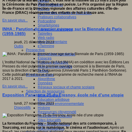
A l’Hôtel de la Marine, à Paris, c’était fête la matinée du 23 mars 2024 pour
Fablab
la Cérémonie du Prix
Patrimoines en poésie
. Le Prix organisé par la Région
Géolocalisation
Île-de-France et la Direction régionale des affaires culturelles d’Île-de-
Images
France (DRAC) récompense des enfants de huit à douze ans.
Les mondes virtuels en éducation
Pratiques collaboratives
En savoir plus...
Podcasting
Smartphones
INHA : Parution du premier ouvrage sur la Biennale de Paris
Tableaux numériques
(1959-1985)
Tablettes
Web radio
Webdocumentaire
jeudi, 21 décembre 2023
eTwinning
Outils
Prospective
Ecosystème numérique
Espaces
L’Institut National de l’Histoire de l’Art (INHA) en coédition avec les Éditions Les
Politique éducative
Presses du réel publient le premier ouvrage consacré à la Biennale de Paris,
Scénarios prospectifs
sous la direction d’Elitza Dulguerova (Université Paris 1 Panthéon-Sorbonne).
Temps
Cette publication est issue d'un programme de recherche mené à l'INHA de
Réseaux sociaux
2017 à 2021.
Algorithme
Données
En savoir plus...
Réseaux sociaux et champ scolaire
Sélection de ressources
Exposition Panorama 25 du Fresnoy, école née d’une utopie
Bibliographies
Education artistique
lundi, 27 novembre 2023
Education environnementale
Dispositifs
Histoire
Ressources citoyenneté
Ressources sciences
Sites éducatifs
La formation du Fresnoy – Studio national des arts contemporains, à
Sites pédagogiques
Tourcoing, est axée sur le numérique, le cinéma et l’audiovisuel.
Après un
Sites ressources
Bac+5, les candidats retenus réalisent deux œuvres pendant leurs cursus.
En