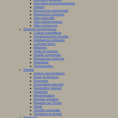
Education environnementale
Histoire
Ressources citoyenneté
Ressources sciences
Sites éducatifs
Sites pédagogiques
Sites ressources
Sciences et techniques
Culture scientifique
Développement durable
Intelligence artificielle
Logiciels libres
Métavers
Outils et logiciels
Réalité augmentée
Ressources sciences
Robotique
Technologies
Société
Acteurs des territoires
Ecole et structure
Economie
Ecosystème éducatif
Génération internet
Handicap
Mondialisation
Normes scolaires
Regards sur l’Ecole
Santé
Société connectée
Territoires et projets
Territoires