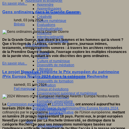
Apprendre et enseigner
En savoir plus...
Apprendre
Apprentissages
Gens ordinaires dans la Grande Guerre
Apprentissages collaboratifs
Créativité
lundi, 03 juin 2024
Culture numérique
Brèves
Evaluations
Individualisation
Initiatives
Interdisciplinarité
De la Grande Guerre, que disent les femmes et les hommes qui la vivent ?
Outils pour la classe
Que s’écrivent-ils ? Lettres, carnets de guerre, journaux intimes,
Arts et Culture
testaments, enregistrements sonores : à travers les archives retrouvées
Art
de la Première Guerre mondiale, l’ouvrage explore les multiples résonances
Cinéma
de la parole vive, écoutant les voix discrètes des gens ordinaires.
Culture
Culture et numérique
En savoir plus...
Dispositifs de médiation
Littérature
Le projet NewsEye remporte le Prix européen du patrimoine
Formation
/Prix Europa Nostra 2024 dans la catégorie Recherche
Compétences professionnelles
Dispositifs de formation
samedi, 01 juin 2024
E- formation
Fait marquant
Enjeux et évolutions
Enseignement supérieur et numérique
Formations hybrides
Formation universitaire
La
Commission européenne
et
Europa Nostra
ont annoncé aujourd’hui les
Mooc’s
lauréats 2024 des
Prix européens du patrimoine/Prix Europa Nostra 2024
,
Outils collaboratifs
cofinancés par le programme
Europe créative
de l'Union européenne,
mettant
Sites ressources
en lumière 26 projets représentant 18 pays. Parmi eux, le projet européen
Tutorat
NewsEye coordonné par La Rochelle Université, se distingue dans la
Jeux
catégorie Recherche
pour ses innovations numériques basées sur
Jeu et éducation
l'intelligence artificielle, permettant de faciliter l'accès à la presse ancienne