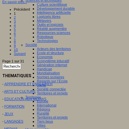
Sciences et techniques
En savoir plus...
Culture scientifique
Développement durable
Précédent
Intelligence artificielle
1
Logiciels libres
2
Métavers
3
Outils et logiciels
4
Réalité augmentée
5
Ressources sciences
6
Robotique
7
Technologies
8
Société
9
Acteurs des territoires
10
Ecole et structure
Suivant
Economie
Ecosystème éducatif
Page 1 sur 31
Génération internet
Handicap
Mondialisation
THEMATIQUES
Normes scolaires
Regards sur l’Ecole
-
APPRENDRE ET ENSEIGNER
Santé
Société connectée
-
ARTS ET CULTURE
Territoires et projets
Territoires
-
EDUCATION AUX MEDIAS
Europe
International
-
FORMATION
Régions
Ruralité
-
JEUX
Territoires et projets
-
LANGAGES
Tiers lieux
Villes
-
MEDIAS