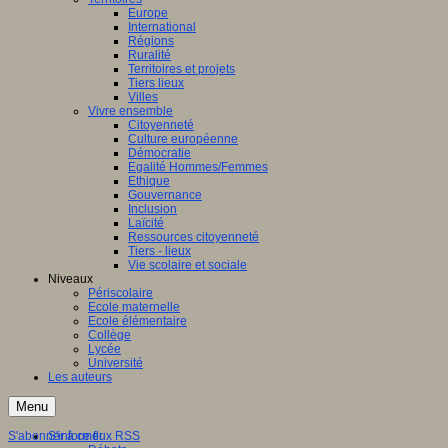
Europe
International
Régions
Ruralité
Territoires et projets
Tiers lieux
Villes
Vivre ensemble
Citoyenneté
Culture européenne
Démocratie
Egalité Hommes/Femmes
Ethique
Gouvernance
Inclusion
Laïcité
Ressources citoyenneté
Tiers - lieux
Vie scolaire et sociale
Niveaux
Périscolaire
Ecole maternelle
Ecole élémentaire
Collège
Lycée
Université
Les auteurs
Menu
S'abonner à ce flux RSS
S'informer