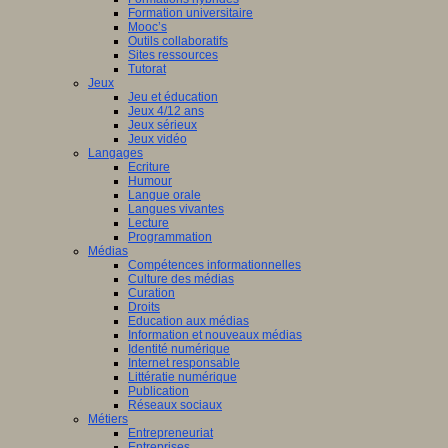
Formation universitaire
Mooc’s
Outils collaboratifs
Sites ressources
Tutorat
Jeux
Jeu et éducation
Jeux 4/12 ans
Jeux sérieux
Jeux vidéo
Langages
Ecriture
Humour
Langue orale
Langues vivantes
Lecture
Programmation
Médias
Compétences informationnelles
Culture des médias
Curation
Droits
Education aux médias
Information et nouveaux médias
Identité numérique
Internet responsable
Littératie numérique
Publication
Réseaux sociaux
Métiers
Entrepreneuriat
Entreprises