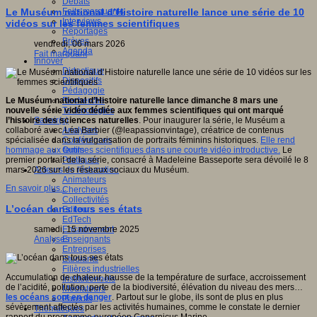
Débats
Faits marquants
Le Muséum national d’Histoire naturelle lance une série de 10
Interviews
vidéos sur les femmes scientifiques
Reportages
Brèves
vendredi, 06 mars 2026
Agenda
Fait marquant
Innover
Didactique
Dispositifs
Pédagogie
Recherche
Le Muséum national d’Histoire naturelle lance dimanche 8 mars une
Technologies
nouvelle série vidéo dédiée aux femmes scientifiques qui ont marqué
Savoir(s)
l’histoire des sciences naturelles
. Pour inaugurer la série, le Muséum a
Analyses
collaboré avec Léa Barbier (@leapassionvintage), créatrice de contenus
Conférences
spécialisée dans la vulgarisation de portraits féminins historiques.
Elle rend
Outils
hommage aux femmes scientifiques dans une courte vidéo introductive.
Le
Pratiques
premier portrait de la série, consacré à Madeleine Basseporte sera dévoilé le 8
Acteurs de l'éducation
mars 2026 sur les réseaux sociaux du Muséum.
Animateurs
En savoir plus...
Chercheurs
Collectivités
L’océan dans tous ses états
Editeurs
EdTech
Encadrement
samedi, 15 novembre 2025
Enseignants
Analyses
Entreprises
Etudiants
Filières industrielles
Accumulation de chaleur, hausse de la température de surface, accroissement
Institutionnels
de l’acidité, pollution, perte de la biodiversité, élévation du niveau des mers…
Médiateurs
les océans sont en danger
. Partout sur le globe, ils sont de plus en plus
Parents
sévèrement affectés par les activités humaines, comme le constate le dernier
Thématiques