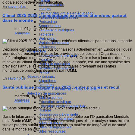
Fablab
globale et collective pour l'éducation.
Géolocalisation
En savoir plus...
Images
Les mondes virtuels en éducation
Climat 2025-2029 : températures extrêmes attendues partout
Pratiques collaboratives
dans le monde
Podcasting
Smartphones
lundi, 07 juillet 2025
Tableaux numériques
Analyses
Tablettes
Web radio
Webdocumentaire
eTwinning
L’épisode caniculaire que nous connaissons actuellement en Europe de l’ouest
Prospective
vient douloureusement illustrer les prévisions publiées par l’Organisation
Ecosystème numérique
météorologique mondiale (OMM) fin mai 2025. Cette mise à jour des données
Espaces
relatives au climat mondial, produite chaque année, est une une synthèse des
Politique éducative
prévisions annuelles et décennales mondiales provenant des centres
Scénarios prospectifs
mondiaux de production désignés par l’OMM
.
Temps
Réseaux sociaux
En savoir plus...
Algorithme
Données
Santé publique mondiale en 2025 : entre progrès et recul
Réseaux sociaux et champ scolaire
Sélection de ressources
mercredi, 04 juin 2025
Bibliographies
Analyses
Education artistique
Education environnementale
Histoire
Ressources citoyenneté
Dans le bilan annuel de la santé mondiale publié par l’Organisation Mondiale
Ressources sciences
de la Santé (OMS) en mai dernier, les statistiques et leur analyse nous éclaire
Sites éducatifs
sur les progrès autant que sur les reculs en matière de longévité et de santé
Sites pédagogiques
dans le monde en 2025.
Sites ressources