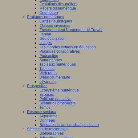
Evolutions des métiers
Métiers du numérique
Orientation
Pratiques numériques
Cartes heuristiques
Classes inversées
Environnement Numérique de Travail
Fablab
Géolocalisation
Images
Les mondes virtuels en éducation
Pratiques collaboratives
Podcasting
Smartphones
Tableaux numériques
Tablettes
Web radio
Webdocumentaire
eTwinning
Prospective
Ecosystème numérique
Espaces
Politique éducative
Scénarios prospectifs
Temps
Réseaux sociaux
Algorithme
Données
Réseaux sociaux et champ scolaire
Sélection de ressources
Bibliographies
Education artistique