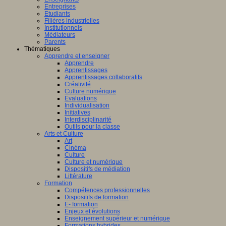
Entreprises
Etudiants
Filières industrielles
Institutionnels
Médiateurs
Parents
Thématiques
Apprendre et enseigner
Apprendre
Apprentissages
Apprentissages collaboratifs
Créativité
Culture numérique
Evaluations
Individualisation
Initiatives
Interdisciplinarité
Outils pour la classe
Arts et Culture
Art
Cinéma
Culture
Culture et numérique
Dispositifs de médiation
Littérature
Formation
Compétences professionnelles
Dispositifs de formation
E- formation
Enjeux et évolutions
Enseignement supérieur et numérique
Formations hybrides