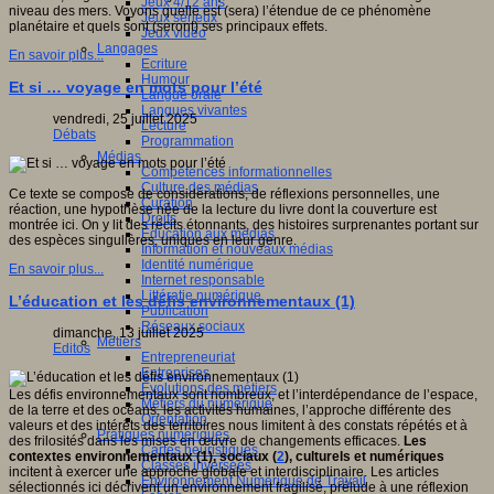
Jeux 4/12 ans
niveau des mers. Voyons quelle est (sera) l’étendue de ce phénomène
Jeux sérieux
planétaire et quels sont (seront) ses principaux effets.
Jeux vidéo
Langages
En savoir plus...
Ecriture
Humour
Et si … voyage en mots pour l’été
Langue orale
Langues vivantes
vendredi, 25 juillet 2025
Lecture
Débats
Programmation
Médias
Compétences informationnelles
Culture des médias
Ce texte se compose de considérations, de réflexions personnelles, une
Curation
réaction, une hypothèse née de la lecture du livre dont la couverture est
Droits
montrée ici. On y lit des récits étonnants, des histoires surprenantes portant sur
Education aux médias
des espèces singulières, uniques en leur genre.
Information et nouveaux médias
Identité numérique
En savoir plus...
Internet responsable
Littératie numérique
L’éducation et les défis environnementaux (1)
Publication
Réseaux sociaux
dimanche, 13 juillet 2025
Métiers
Editos
Entrepreneuriat
Entreprises
Evolutions des métiers
Les défis environnementaux sont nombreux, et l’interdépendance de l’espace,
Métiers du numérique
de la terre et des océans, les activités humaines, l’approche différente des
Orientation
valeurs et des intérêts des territoires nous limitent à des constats répétés et à
Pratiques numériques
des frilosités dans les mises en œuvre de changements efficaces.
Les
Cartes heuristiques
contextes environnementaux (1), sociaux (
2
), culturels et numériques
Classes inversées
incitent à exercer
une approche globale et interdisciplinaire. Les articles
Environnement Numérique de Travail
sélectionnés ici décrivent un environnement fragilisé, prélude à une réflexion