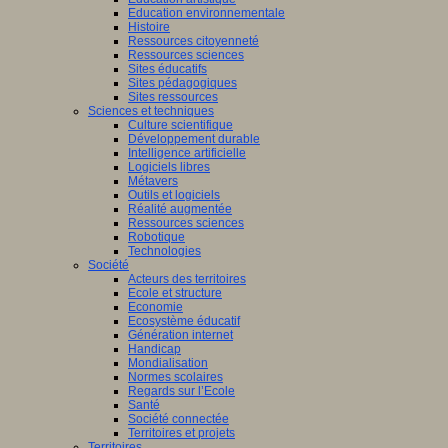
Education environnementale
Histoire
Ressources citoyenneté
Ressources sciences
Sites éducatifs
Sites pédagogiques
Sites ressources
Sciences et techniques
Culture scientifique
Développement durable
Intelligence artificielle
Logiciels libres
Métavers
Outils et logiciels
Réalité augmentée
Ressources sciences
Robotique
Technologies
Société
Acteurs des territoires
Ecole et structure
Economie
Ecosystème éducatif
Génération internet
Handicap
Mondialisation
Normes scolaires
Regards sur l’Ecole
Santé
Société connectée
Territoires et projets
Territoires