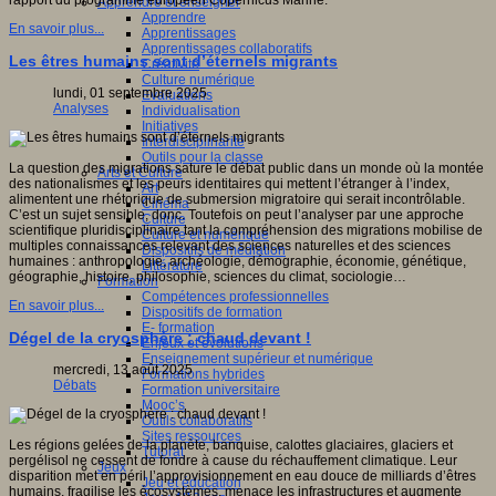
rapport du programme européen Copernicus Marine.
Apprendre et enseigner
Apprendre
En savoir plus...
Apprentissages
Apprentissages collaboratifs
Les êtres humains sont d’éternels migrants
Créativité
Culture numérique
lundi, 01 septembre 2025
Evaluations
Analyses
Individualisation
Initiatives
Interdisciplinarité
Outils pour la classe
La question des migrations sature le débat public dans un monde où la montée
Arts et Culture
des nationalismes et les peurs identitaires qui mettent l’étranger à l’index,
Art
alimentent une rhétorique de submersion migratoire qui serait incontrôlable.
Cinéma
C’est un sujet sensible, donc. Toutefois on peut l’analyser par une approche
Culture
scientifique pluridisciplinaire tant la compréhension des migrations mobilise de
Culture et numérique
multiples connaissances relevant des sciences naturelles et des sciences
Dispositifs de médiation
humaines : anthropologie, archéologie, démographie, économie, génétique,
Littérature
géographie, histoire, philosophie, sciences du climat, sociologie…
Formation
Compétences professionnelles
En savoir plus...
Dispositifs de formation
E- formation
Dégel de la cryosphère : chaud devant !
Enjeux et évolutions
Enseignement supérieur et numérique
mercredi, 13 août 2025
Formations hybrides
Débats
Formation universitaire
Mooc’s
Outils collaboratifs
Sites ressources
Les régions gelées de la planète, banquise, calottes glaciaires, glaciers et
Tutorat
pergélisol ne cessent de fondre à cause du réchauffement climatique. Leur
Jeux
disparition met en péril l’approvisionnement en eau douce de milliards d’êtres
Jeu et éducation
humains, fragilise les écosystèmes, menace les infrastructures et augmente