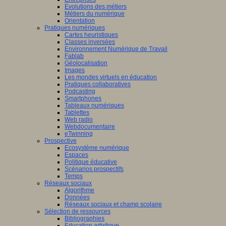
Evolutions des métiers
Métiers du numérique
Orientation
Pratiques numériques
Cartes heuristiques
Classes inversées
Environnement Numérique de Travail
Fablab
Géolocalisation
Images
Les mondes virtuels en éducation
Pratiques collaboratives
Podcasting
Smartphones
Tableaux numériques
Tablettes
Web radio
Webdocumentaire
eTwinning
Prospective
Ecosystème numérique
Espaces
Politique éducative
Scénarios prospectifs
Temps
Réseaux sociaux
Algorithme
Données
Réseaux sociaux et champ scolaire
Sélection de ressources
Bibliographies
Education artistique