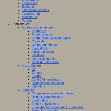
Entreprises
Etudiants
Filières industrielles
Institutionnels
Médiateurs
Parents
Thématiques
Apprendre et enseigner
Apprendre
Apprentissages
Apprentissages collaboratifs
Créativité
Culture numérique
Evaluations
Individualisation
Initiatives
Interdisciplinarité
Outils pour la classe
Arts et Culture
Art
Cinéma
Culture
Culture et numérique
Dispositifs de médiation
Littérature
Formation
Compétences professionnelles
Dispositifs de formation
E- formation
Enjeux et évolutions
Enseignement supérieur et numérique
Formations hybrides