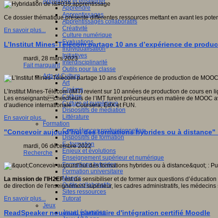
Apprendre et enseigner
Apprendre
Apprentissages
Ce dossier thématique présente différentes ressources mettant en avant les potent
Apprentissages collaboratifs
Créativité
En savoir plus...
Culture numérique
Evaluations
L’Institut Mines-Télécom partage 10 ans d’expérience de produc
Individualisation
Initiatives
mardi, 28 mars 2023
Interdisciplinarité
Fait marquant
Outils pour la classe
Arts et Culture
Art
Cinéma
L’Institut Mines-Télécom (IMT) revient sur 10 années de production de cours en li
Culture
Les enseignantschercheurs de l’IMT furent précurseurs en matière de MOOC avec u
Culture et numérique
d’audience internationale : Coursera, EdX et FUN.
Dispositifs de médiation
Littérature
En savoir plus...
Formation
Compétences professionnelles
"Concevoir aujourd’hui des formations hybrides ou à distance" 
Dispositifs de formation
E- formation
mardi, 06 décembre 2022
Enjeux et évolutions
Recherche
Enseignement supérieur et numérique
Formations hybrides
Formation universitaire
Mooc’s
La mission de l'IH2EF
est de sensibiliser et de former aux questions d’éducation
Outils collaboratifs
de direction de l'enseignement supérieur, les cadres administratifs, les médecin
Sites ressources
Tutorat
En savoir plus...
Jeux
Jeu et éducation
ReadSpeaker nouveau partenaire d'intégration certifié Moodle