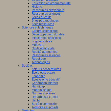
Education environnementale
Histoire
Ressources citoyenneté
Ressources sciences
Sites éducatifs
Sites pédagogiques
Sites ressources
Sciences et techniques
Culture scientifique
Développement durable
Intelligence artificielle
Logiciels libres
Métavers
Outils et logiciels
Réalité augmentée
Ressources sciences
Robotique
Technologies
Société
Acteurs des territoires
Ecole et structure
Economie
Ecosystème éducatif
Génération internet
Handicap
Mondialisation
Normes scolaires
Regards sur l’Ecole
Santé
Société connectée
Territoires et projets
Territoires