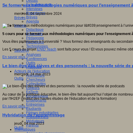
Débats
Faits marquants
Se former aux méthodologies numériques pour l'enseignement à 
Interviews
Reportages
mercredi, 04 septembre 2024
Brèves
Brèves
Agenda
Innover
Didactique
Dispositifs
5 cours pour se former aux
méthodologies
numériques
pour l'
enseignement
Pédagogie
Vous êtes professeurs à l'université ? Vous formez des enseignants du secondai
Recherche
Technologies
Les 5 cours du projet
ENID Teach
sont faits pour vous ! Et vous pouvez même obt
Savoir(s)
Analyses
En savoir plus...
Conférences
Outils
Le bien-être des élèves et des personnels : la nouvelle série de
Pratiques
Acteurs de l'éducation
mercredi, 24 mai 2023
Animateurs
Outils
Chercheurs
Collectivités
Editeurs
EdTech
Au cœur de la politique éducative, le bien-être fait aujourd’hui l’objet de nombr
Encadrement
par l'IH2EF (Institut des hautes études de l'éducation et de la formation)
Enseignants
Entreprises
En savoir plus...
Etudiants
Filières industrielles
Hybridation de l'apprentissage
Institutionnels
Médiateurs
jeudi, 04 mai 2023
Parents
Outils
Thématiques