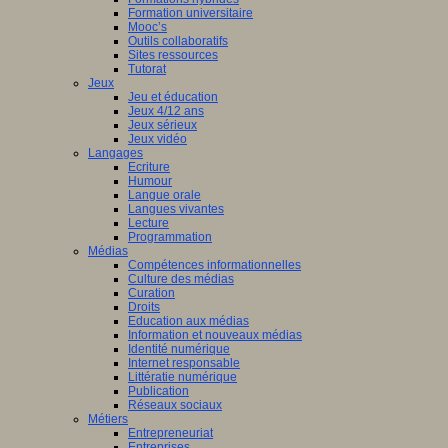
Formation universitaire
Mooc’s
Outils collaboratifs
Sites ressources
Tutorat
Jeux
Jeu et éducation
Jeux 4/12 ans
Jeux sérieux
Jeux vidéo
Langages
Ecriture
Humour
Langue orale
Langues vivantes
Lecture
Programmation
Médias
Compétences informationnelles
Culture des médias
Curation
Droits
Education aux médias
Information et nouveaux médias
Identité numérique
Internet responsable
Littératie numérique
Publication
Réseaux sociaux
Métiers
Entrepreneuriat
Entreprises