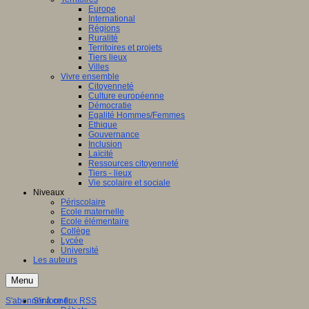
Europe
International
Régions
Ruralité
Territoires et projets
Tiers lieux
Villes
Vivre ensemble
Citoyenneté
Culture européenne
Démocratie
Egalité Hommes/Femmes
Ethique
Gouvernance
Inclusion
Laïcité
Ressources citoyenneté
Tiers - lieux
Vie scolaire et sociale
Niveaux
Périscolaire
Ecole maternelle
Ecole élémentaire
Collège
Lycée
Université
Les auteurs
Menu
S'abonner à ce flux RSS
S'informer