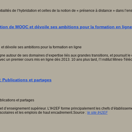
ialités de l’hybridation et celles de la notion de « présence à distance » dans l’e
tion de MOOC et dévoile ses ambitions pour la formation en ligne
gne autour de ses domaines d’expertise liés aux grandes transitions, et poursuit le
n premier cours mis en ligne dès 2013. 10 ans plus tard, l’I nstitut Mines-Téléco
: Publications et partages
 et d’enseignement supérieur. L’IH2EF forme principalement les chefs d’établisseme
s scolaires et les emplois de haut encadrement
.
Source :
le site IH2EF