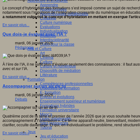
Apprendre et enseigner
Apprendre
Le concept d’hybridation des formations s’est imposé comme un sujet de recherc
Apprentissages
notamment sous l’impulsion de l’intégration croissante du numérique en éducati
Apprentissages collaboratifs
a notamment vulgarisé le concept d’hybridation en mettant en exergue l’artic
Créativité
Culture numérique
En savoir plus...
Evaluations
Individualisation
Que dois-je évaluer avec l'IA ?
Initiatives
Interdisciplinarité
mardi, 06 janvier 2026
Outils pour la classe
Pédagogie
Arts et Culture
Art
Cinéma
Culture
À l’ère de l’IA, il ne suffit plus d’évaluer seulement des connaissances : il faut au
Culture et numérique
avec
et
sur
l’IA.
Dispositifs de médiation
Littérature
En savoir plus...
Formation
Compétences professionnelles
Accompagner sur un air de tri
Dispositifs de formation
E- formation
mardi, 06 janvier 2026
Enjeux et évolutions
Débats
Enseignement supérieur et numérique
Formations hybrides
Formation universitaire
Mooc’s
Quatrième post de la série et premier de l’année 2026 que je vous souhaite heur
Outils collaboratifs
accompagnement à l’orientation
». Ce terme apparaît neutre, bienveillant, mode
Sites ressources
clarifier, occulte davantage. Et qui, en individualisant le problème, rend structur
Tutorat
Jeux
En savoir plus...
Jeu et éducation