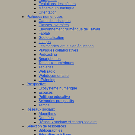
Evolutions des métiers
Métiers du numérique
Orientation
Pratiques numériques
Cartes heuristiques
Classes inversées
Environnement Numérique de Travail
Fablab
Géolocalisation
Images
Les mondes virtuels en éducation
Pratiques collaboratives
Podcasting
Smartphones
Tableaux numériques
Tablettes
Web radio
Webdocumentaire
eTwinning
Prospective
Ecosystème numérique
Espaces
Politique éducative
Scénarios prospectifs
Temps
Réseaux sociaux
Algorithme
Données
Réseaux sociaux et champ scolaire
Sélection de ressources
Bibliographies
Education artistique