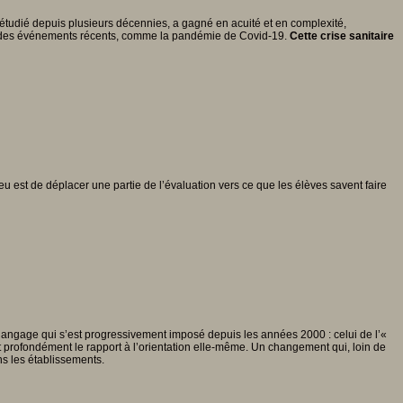
tudié depuis plusieurs décennies, a gagné en acuité et en complexité,
ar des événements récents, comme la pandémie de Covid-19.
Cette crise sanitaire
enjeu est de déplacer une partie de l’évaluation vers ce que les élèves savent faire
langage qui s’est progressivement imposé depuis les années 2000 : celui de l’«
 profondément le rapport à l’orientation elle-même. Un changement qui, loin de
ans les établissements.