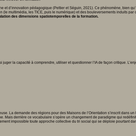
he et d’innovation pédagogique (Peltier et Séguin, 2021). Ce phénomène, bien qu’é
on (le multimédia, les TICE, puis le numérique) et des bouleversements induits p
ulation des dimensions spatiotemporelles de la formation.
ssi juger la capacité à comprendre, utiliser et questionner l’IA de façon critique. L’
euse. La demande des régions pour des Maisons de l’Orientation s’inscrit dans un 
rne. Mais derrière ce vocabulaire s’opère un changement de paradigme qui redéfinit
ellement impossible toute approche collective du tri social qui se déploie pourtant d