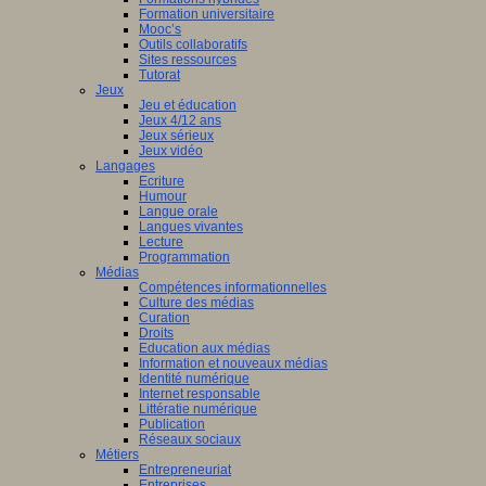
Formation universitaire
Mooc’s
Outils collaboratifs
Sites ressources
Tutorat
Jeux
Jeu et éducation
Jeux 4/12 ans
Jeux sérieux
Jeux vidéo
Langages
Ecriture
Humour
Langue orale
Langues vivantes
Lecture
Programmation
Médias
Compétences informationnelles
Culture des médias
Curation
Droits
Education aux médias
Information et nouveaux médias
Identité numérique
Internet responsable
Littératie numérique
Publication
Réseaux sociaux
Métiers
Entrepreneuriat
Entreprises