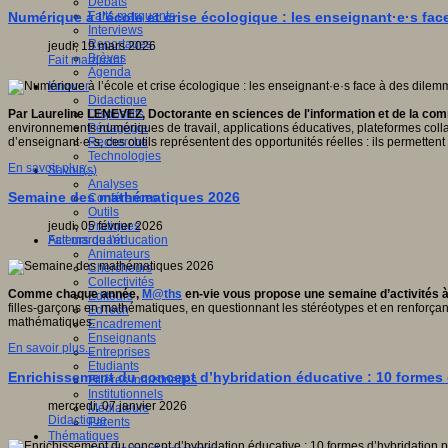
Débats
Faits marquants
Numérique à l’école et crise écologique : les enseignant·e·s fa
Interviews
Reportages
jeudi, 19 mars 2026
Brèves
Fait marquant
Agenda
Innover
Didactique
Dispositifs
Par Laureline LENEVEZ, Doctorante en sciences de l'information et de la c
Pédagogie
environnements numériques de travail, applications éducatives, plateformes coll
Recherche
d’enseignant·e·s, ces outils représentent des opportunités réelles : ils permettent 
Technologies
En savoir plus...
Savoir(s)
Analyses
Semaine des mathématiques 2026
Conférences
Outils
Pratiques
jeudi, 05 février 2026
Acteurs de l'éducation
Fait marquant
Animateurs
Chercheurs
Collectivités
Comme chaque année,
M@ths
en-vie vous propose une semaine d’activités à 
Editeurs
filles-garçons en mathématiques, en questionnant les stéréotypes et en renforçan
EdTech
mathématiques.
Encadrement
Enseignants
En savoir plus...
Entreprises
Etudiants
Enrichissement du concept d’hybridation éducative : 10 formes 
Filières industrielles
Institutionnels
mercredi, 07 janvier 2026
Médiateurs
Didactique
Parents
Thématiques