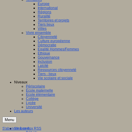
Europe
International
Régions
Ruralité
Territoires et projets
Tiers lieux
Villes
Vivre ensemble
Citoyenneté
Culture européenne
Démocratie
Egalité Hommes/Femmes
Ethique
Gouvernance
Inclusion
Laïcité
Ressources citoyenneté
Tiers - lieux
Vie scolaire et sociale
Niveaux
Périscolaire
Ecole maternelle
Ecole élémentaire
Collège
Lycée
Université
Les auteurs
Menu
S'abonner à ce flux RSS
S'informer