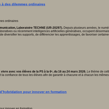
ce à des dilemmes ordinaires
ommunication, Laboratoire TECHNE (UR-20297).
Depuis plusieurs années, le numéri
aboratives ou récemment intelligences artificielles génératives, occupent désorma
de diversifier les supports, de différencier les apprentissages, de favoriser certain
vivre avec vos élèves de la PS à la 6ᵉ, du 16 au 24 mars 2026.
Le thème de cette
t la confiance de tous les élèves afin de garantir à chacune et à chacun les mêmes
d’hybridation pour innover en formation