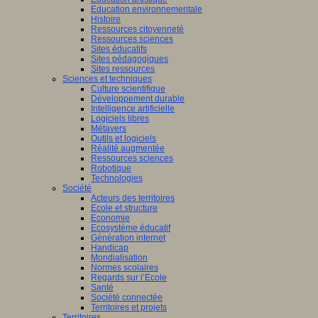
Education environnementale
Histoire
Ressources citoyenneté
Ressources sciences
Sites éducatifs
Sites pédagogiques
Sites ressources
Sciences et techniques
Culture scientifique
Développement durable
Intelligence artificielle
Logiciels libres
Métavers
Outils et logiciels
Réalité augmentée
Ressources sciences
Robotique
Technologies
Société
Acteurs des territoires
Ecole et structure
Economie
Ecosystème éducatif
Génération internet
Handicap
Mondialisation
Normes scolaires
Regards sur l’Ecole
Santé
Société connectée
Territoires et projets
Territoires