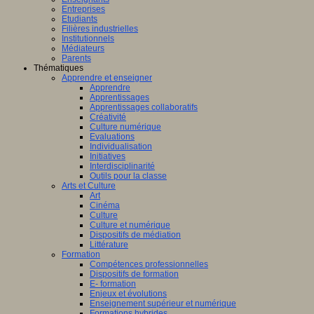
Entreprises
Etudiants
Filières industrielles
Institutionnels
Médiateurs
Parents
Thématiques
Apprendre et enseigner
Apprendre
Apprentissages
Apprentissages collaboratifs
Créativité
Culture numérique
Evaluations
Individualisation
Initiatives
Interdisciplinarité
Outils pour la classe
Arts et Culture
Art
Cinéma
Culture
Culture et numérique
Dispositifs de médiation
Littérature
Formation
Compétences professionnelles
Dispositifs de formation
E- formation
Enjeux et évolutions
Enseignement supérieur et numérique
Formations hybrides