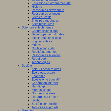
Education environnementale
Histoire
Ressources citoyenneté
Ressources sciences
Sites éducatifs
Sites pédagogiques
Sites ressources
Sciences et techniques
Culture scientifique
Développement durable
Intelligence artificielle
Logiciels libres
Métavers
Outils et logiciels
Réalité augmentée
Ressources sciences
Robotique
Technologies
Société
Acteurs des territoires
Ecole et structure
Economie
Ecosystème éducatif
Génération internet
Handicap
Mondialisation
Normes scolaires
Regards sur l’Ecole
Santé
Société connectée
Territoires et projets
Territoires