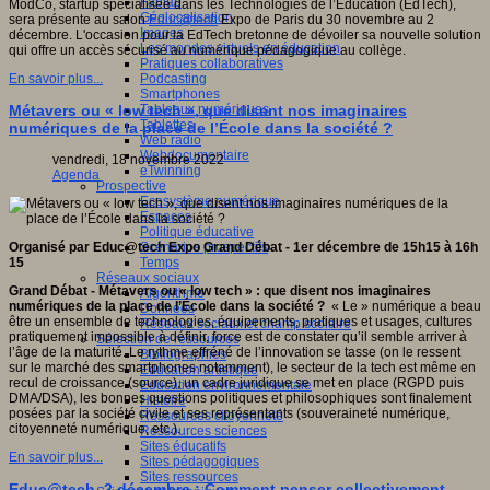
Fablab
ModCo, startup spécialisée dans les Technologies de l’Éducation (EdTech),
Géolocalisation
sera présente au salon
Educ@tech
Expo de Paris du 30 novembre au 2
Images
décembre. L'occasion pour la EdTech bretonne de dévoiler sa nouvelle solution
Les mondes virtuels en éducation
qui offre un accès sécurisé au numérique pédagogique au collège.
Pratiques collaboratives
Podcasting
En savoir plus...
Smartphones
Tableaux numériques
Métavers ou « low tech », que disent nos imaginaires
Tablettes
numériques de la place de l’École dans la société ?
Web radio
Webdocumentaire
vendredi, 18 novembre 2022
eTwinning
Agenda
Prospective
Ecosystème numérique
Espaces
Politique éducative
Scénarios prospectifs
Organisé par Educ@tech Expo Grand Débat - 1er décembre de 15h15 à 16h
Temps
15
Réseaux sociaux
Grand Débat - Métavers ou « low tech » : que disent nos imaginaires
Algorithme
numériques de la place de l’École dans la société ?
« Le » numérique a beau
Données
être un ensemble de technologies, équipements, pratiques et usages, cultures
Réseaux sociaux et champ scolaire
pratiquement impossible à définir, force est de constater qu’il semble arriver à
Sélection de ressources
l’âge de la maturité. Le rythme effréné de l’innovation se tasse (on le ressent
Bibliographies
sur le marché des smartphones notamment), le secteur de la tech est même en
Education artistique
recul de croissance (source), un cadre juridique se met en place (RGPD puis
Education environnementale
DMA/DSA), les bonnes questions politiques et philosophiques sont finalement
Histoire
posées par la société civile et ses représentants (souveraineté numérique,
Ressources citoyenneté
citoyenneté numérique, etc.).
Ressources sciences
Sites éducatifs
En savoir plus...
Sites pédagogiques
Sites ressources
Educ@tech, 2 décembre : Comment penser collectivement