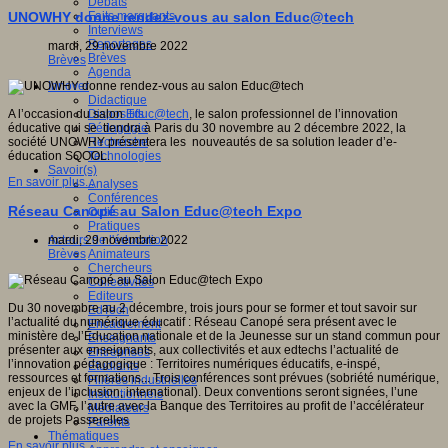
Débats
Faits marquants
UNOWHY donne rendez-vous au salon Educ@tech
Interviews
Reportages
mardi, 29 novembre 2022
Brèves
Brèves
Agenda
Innover
Didactique
Dispositifs
A l’occasion du salon
Educ@tech
, le salon professionnel de l’innovation
Pédagogie
éducative qui se tiendra à Paris du 30 novembre au 2 décembre 2022, la
Recherche
société UNOWHY présentera les nouveautés de sa solution leader d’e-
Technologies
éducation SQOOL.
Savoir(s)
En savoir plus...
Analyses
Conférences
Réseau Canopé au Salon Educ@tech Expo
Outils
Pratiques
Acteurs de l'éducation
mardi, 29 novembre 2022
Animateurs
Brèves
Chercheurs
Collectivités
Editeurs
Du 30 novembre au 2 décembre, trois jours pour se former et tout savoir sur
EdTech
l’actualité du numérique éducatif : Réseau Canopé sera présent avec le
Encadrement
ministère de l’Éducation nationale et de la Jeunesse sur un stand commun pour
Enseignants
présenter aux enseignants, aux collectivités et aux edtechs l’actualité de
Entreprises
l’innovation pédagogique : Territoires numériques éducatifs, e-inspé,
Etudiants
ressources et formations... Trois conférences sont prévues (sobriété numérique,
Filières industrielles
enjeux de l’inclusion, international). Deux conventions seront signées, l’une
Institutionnels
avec la GMF, l’autre avec la Banque des Territoires au profit de l’accélérateur
Médiateurs
de projets Passerelles
Parents
Thématiques
En savoir plus...