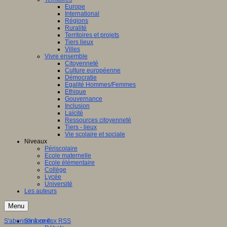
Europe
International
Régions
Ruralité
Territoires et projets
Tiers lieux
Villes
Vivre ensemble
Citoyenneté
Culture européenne
Démocratie
Egalité Hommes/Femmes
Ethique
Gouvernance
Inclusion
Laïcité
Ressources citoyenneté
Tiers - lieux
Vie scolaire et sociale
Niveaux
Périscolaire
Ecole maternelle
Ecole élémentaire
Collège
Lycée
Université
Les auteurs
Menu
S'abonner à ce flux RSS
S'informer