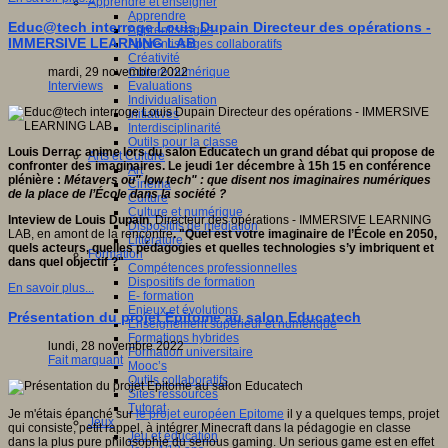
Apprendre et enseigner
Apprendre
Educ@tech interroge Louis Dupain Directeur des opérations -
Apprentissages
IMMERSIVE LEARNING LAB
Apprentissages collaboratifs
Créativité
Culture numérique
mardi, 29 novembre 2022
Evaluations
Interviews
Individualisation
Initiatives
Interdisciplinarité
Outils pour la classe
Louis Derrac anime lors du salon Educatech un grand débat qui propose de
Arts et Culture
confronter des imaginaires. Le jeudi 1er décembre à 15h 15 en conférence
Art
plénière :
Métavers ou" low tech" : que disent nos imaginaires numériques
Cinéma
de la place de l’École dans la société ?
Culture
Culture et numérique
Inteview de Louis Dupain
, Directeur des opérations - IMMERSIVE LEARNING
Dispositifs de médiation
LAB, en amont de la rencontre
. "Quel est votre imaginaire de l’École en 2050,
Littérature
quels acteurs, quelles pédagogies et quelles technologies s’y imbriquent et
Formation
dans quel objectif ?"
Compétences professionnelles
Dispositifs de formation
En savoir plus...
E- formation
Enjeux et évolutions
Présentation du projet Epitome au salon Educatech
Enseignement supérieur et numérique
Formations hybrides
lundi, 28 novembre 2022
Formation universitaire
Fait marquant
Mooc’s
Outils collaboratifs
Sites ressources
Tutorat
Je m'étais épanché sur
le projet européen Epitome
il y a quelques temps, projet
Jeux
qui consiste, petit rappel, à intégrer Minecraft dans la pédagogie en classe
Jeu et éducation
dans la plus pure philosophie du serious gaming. Un serious game est en effet