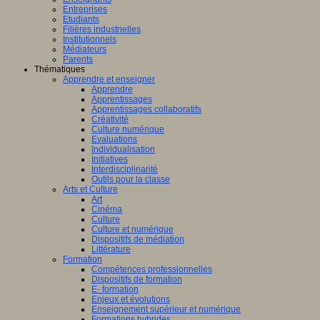
Entreprises
Etudiants
Filières industrielles
Institutionnels
Médiateurs
Parents
Thématiques
Apprendre et enseigner
Apprendre
Apprentissages
Apprentissages collaboratifs
Créativité
Culture numérique
Evaluations
Individualisation
Initiatives
Interdisciplinarité
Outils pour la classe
Arts et Culture
Art
Cinéma
Culture
Culture et numérique
Dispositifs de médiation
Littérature
Formation
Compétences professionnelles
Dispositifs de formation
E- formation
Enjeux et évolutions
Enseignement supérieur et numérique
Formations hybrides