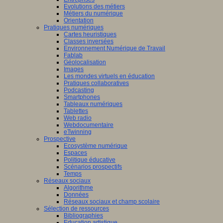
Evolutions des métiers
Métiers du numérique
Orientation
Pratiques numériques
Cartes heuristiques
Classes inversées
Environnement Numérique de Travail
Fablab
Géolocalisation
Images
Les mondes virtuels en éducation
Pratiques collaboratives
Podcasting
Smartphones
Tableaux numériques
Tablettes
Web radio
Webdocumentaire
eTwinning
Prospective
Ecosystème numérique
Espaces
Politique éducative
Scénarios prospectifs
Temps
Réseaux sociaux
Algorithme
Données
Réseaux sociaux et champ scolaire
Sélection de ressources
Bibliographies
Education artistique