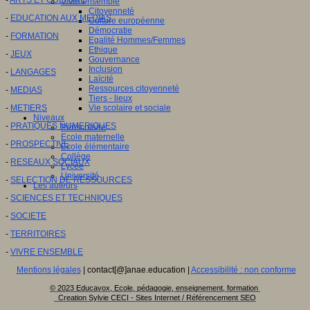
Vivre ensemble
Citoyenneté
-
EDUCATION AUX MEDIAS
Culture européenne
Démocratie
-
FORMATION
Egalité Hommes/Femmes
Ethique
-
JEUX
Gouvernance
Inclusion
-
LANGAGES
Laïcité
Ressources citoyenneté
-
MEDIAS
Tiers - lieux
-
METIERS
Vie scolaire et sociale
Niveaux
-
PRATIQUES NUMERIQUES
Périscolaire
Ecole maternelle
-
PROSPECTIVE
Ecole élémentaire
Collège
-
RESEAUX SOCIAUX
Lycée
Université
-
SELECTION DE RESSOURCES
Les auteurs
-
SCIENCES ET TECHNIQUES
-
SOCIETE
-
TERRITOIRES
-
VIVRE ENSEMBLE
Mentions légales
| contact[@]anae.education |
Accessibilité : non conforme
© 2023 Educavox, Ecole, pédagogie, enseignement, formation
Creation Sylvie CECI - Sites Internet / Référencement SEO