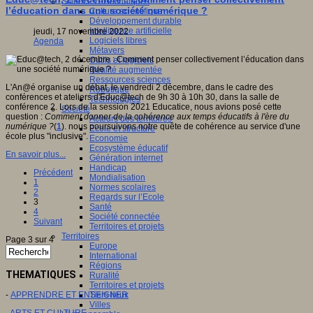
Sciences et techniques
l’éducation dans une société numérique ?
Culture scientifique
Développement durable
Intelligence artificielle
jeudi, 17 novembre 2022
Logiciels libres
Agenda
Métavers
Outils et logiciels
Réalité augmentée
Ressources sciences
L'An@é organise un débat, le vendredi 2 décembre, dans le cadre des
Robotique
conférences et ateliers d'Educ@tech de 9h 30 à 10h 30, dans la salle de
Technologies
conférence 2. Lors de la session 2021 Educatice, nous avions posé cette
Société
question :
Comment donner de la cohérence aux temps éducatifs à l'ère du
Acteurs des territoires
numérique ?
(
1
). nous poursuivons notre quête de cohérence au service d'une
Ecole et structure
école plus "inclusive".
Economie
Ecosystème éducatif
En savoir plus...
Génération internet
Handicap
Précédent
Mondialisation
1
Normes scolaires
2
Regards sur l’Ecole
3
Santé
4
Société connectée
Suivant
Territoires et projets
Territoires
Page 3 sur 4
Europe
International
Régions
THEMATIQUES
Ruralité
Territoires et projets
-
APPRENDRE ET ENSEIGNER
Tiers lieux
Villes
-
ARTS ET CULTURE