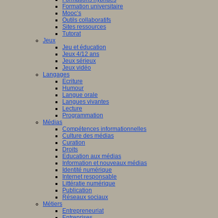
Formation universitaire
Mooc’s
Outils collaboratifs
Sites ressources
Tutorat
Jeux
Jeu et éducation
Jeux 4/12 ans
Jeux sérieux
Jeux vidéo
Langages
Ecriture
Humour
Langue orale
Langues vivantes
Lecture
Programmation
Médias
Compétences informationnelles
Culture des médias
Curation
Droits
Education aux médias
Information et nouveaux médias
Identité numérique
Internet responsable
Littératie numérique
Publication
Réseaux sociaux
Métiers
Entrepreneuriat
Entreprises