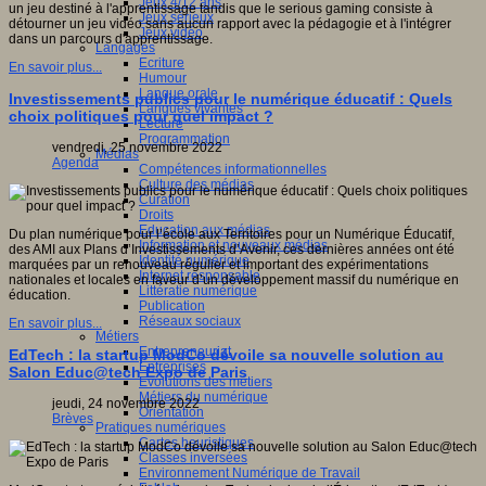
Jeux 4/12 ans
un jeu destiné à l'apprentissage tandis que le serious gaming consiste à
Jeux sérieux
détourner un jeu vidéo sans aucun rapport avec la pédagogie et à l'intégrer
Jeux vidéo
dans un parcours d'apprentissage.
Langages
Ecriture
En savoir plus...
Humour
Langue orale
Investissements publics pour le numérique éducatif : Quels
Langues vivantes
choix politiques pour quel impact ?
Lecture
Programmation
vendredi, 25 novembre 2022
Médias
Agenda
Compétences informationnelles
Culture des médias
Curation
Droits
Education aux médias
Du plan numérique pour l’école aux Territoires pour un Numérique Éducatif,
Information et nouveaux médias
des AMI aux Plans d’Investissements d’Avenir, ces dernières années ont été
Identité numérique
marquées par un renouveau régulier et important des expérimentations
Internet responsable
nationales et locales en faveur d’un développement massif du numérique en
Littératie numérique
éducation.
Publication
Réseaux sociaux
En savoir plus...
Métiers
Entrepreneuriat
EdTech : la startup ModCo dévoile sa nouvelle solution au
Entreprises
Salon Educ@tech Expo de Paris
Evolutions des métiers
Métiers du numérique
jeudi, 24 novembre 2022
Orientation
Brèves
Pratiques numériques
Cartes heuristiques
Classes inversées
Environnement Numérique de Travail