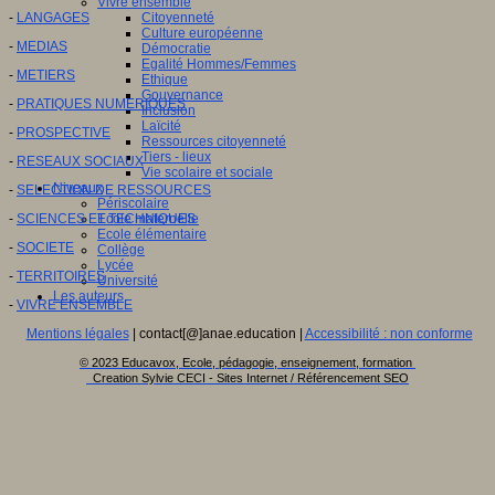
Vivre ensemble
-
LANGAGES
Citoyenneté
Culture européenne
-
MEDIAS
Démocratie
Egalité Hommes/Femmes
-
METIERS
Ethique
Gouvernance
-
PRATIQUES NUMERIQUES
Inclusion
Laïcité
-
PROSPECTIVE
Ressources citoyenneté
Tiers - lieux
-
RESEAUX SOCIAUX
Vie scolaire et sociale
Niveaux
-
SELECTION DE RESSOURCES
Périscolaire
-
SCIENCES ET TECHNIQUES
Ecole maternelle
Ecole élémentaire
-
SOCIETE
Collège
Lycée
-
TERRITOIRES
Université
Les auteurs
-
VIVRE ENSEMBLE
Mentions légales
| contact[@]anae.education |
Accessibilité : non conforme
© 2023 Educavox, Ecole, pédagogie, enseignement, formation
Creation Sylvie CECI - Sites Internet / Référencement SEO