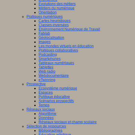
Evolutions des métiers
Métiers du numérique
Orientation
Pratiques numériques
Cartes heuristiques
Classes inversées
Environnement Numérique de Travail
Fablab
Géolocalisation
Images
Les mondes virtuels en éducation
Pratiques collaboratives
Podcasting
Smartphones
Tableaux numériques
Tablettes
Web radio
Webdocumentaire
eTwinning
Prospective
Ecosystème numérique
Espaces
Politique éducative
Scénarios prospectifs
Temps
Réseaux sociaux
Algorithme
Données
Réseaux sociaux et champ scolaire
Sélection de ressources
Bibliographies
Education artistique