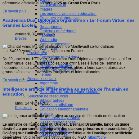
Fablab
cérémonie officielle du
3 avril 2025 au Grand Rex à Paris
.
Géolocalisation
Images
En savoir plus...
Les mondes virtuels en éducation
Pratiques collaboratives
Academica Dual Diploma a organisé son 1er Forum Virtuel des
Podcasting
Grandes Écoles.
Smartphones
Tableaux numériques
vendredi, 07 mars 2025
Tablettes
Brèves
Web radio
Webdocumentaire
eTwinning
Prospective
Ecosystème numérique
Du 29 janvier au 19 février, Academica Dual Diploma a organisé son tout 1er
Espaces
Forum virtuel des Grandes Écoles pour offrir à ses élèves de Terminale
Politique éducative
l’opportunité de collecter des informations utiles à leurs candidatures aux
Scénarios prospectifs
grandes écoles et universités françaises et internationales.
Temps
Réseaux sociaux
En savoir plus...
Algorithme
Données
Intelligence artificielle générative au service de l’humain en
Réseaux sociaux et champ scolaire
éducation
Sélection de ressources
Bibliographies
lundi, 24 février 2025
Education artistique
Dispositifs
Education environnementale
Histoire
Ressources citoyenneté
Ressources sciences
Le ministre de l’Éducation du Québec, Bernard Drainville, lance un guide
Sites éducatifs
destiné au personnel enseignant des classes primaires et secondaires (le
Sites pédagogiques
Collège) sur l'utilisation pédagogique et éthique de l'intelligence artificielle
Sites ressources
générative
. Voici le lien vers cet ouvrage du MEQ
https://cdn-