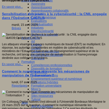
Apprendre et enseigner
développement des compétences.
Apprendre
En savoir plus...
Apprentissages
Apprentissages collaboratifs
Sensibilisation des jeunes à la cybersécurité : la CNIL engagée
Créativité
Culture numérique
dans l'Opération CACTUS
Evaluations
Individualisation
mardi, 15 avril 2025
Initiatives
Brèves
Interdisciplinarité
Outils pour la classe
Arts et Culture
Art
Les attaques visant les espaces numériques de travail (ENT) se multiplient. En
Cinéma
réponse, les autorités compétentes en matière de cybersécurité et les
Culture
ministères de l’Education nationale, de l’Enseignement supérieur et de la
Culture et numérique
recherche, ont lancé une campagne de sensibilisation à l’hameçonnage
Dispositifs de médiation
destinée aux collégiens et lycéens.
Littérature
Formation
En savoir plus...
Compétences professionnelles
Dispositifs de formation
Comment le numérique réinvente les mécanismes de
E- formation
manipulation de l’information ?
Enjeux et évolutions
Enseignement supérieur et numérique
Formations hybrides
lundi, 07 avril 2025
Formation universitaire
Reportages
Mooc’s
Outils collaboratifs
Sites ressources
Tutorat
Un Colloque Digital Natives s'est déroulé à l'Université Bordeaux Montaigne le
Jeux
26 mars 2025 sur la question : Comment le numérique réinvente les
Jeu et éducation
mécanismes de manipulation de l’information ? Ce sont les étudiants de