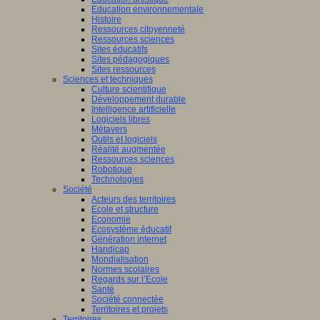
Education environnementale
Histoire
Ressources citoyenneté
Ressources sciences
Sites éducatifs
Sites pédagogiques
Sites ressources
Sciences et techniques
Culture scientifique
Développement durable
Intelligence artificielle
Logiciels libres
Métavers
Outils et logiciels
Réalité augmentée
Ressources sciences
Robotique
Technologies
Société
Acteurs des territoires
Ecole et structure
Economie
Ecosystème éducatif
Génération internet
Handicap
Mondialisation
Normes scolaires
Regards sur l’Ecole
Santé
Société connectée
Territoires et projets
Territoires