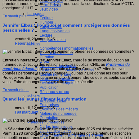
Jeux 4/12 ans
première année qui gèrent cette journée, sous la coordination d’Oscar MOTTA,
Jeux sérieux
enseignant à l’IUT.
Jeux vidéo
Langages
En savoir plus...
Ecriture
Humour
Jennifer Elbaz : Pourquoi et comment protéger ses données
Langue orale
personnelles ?
Langues vivantes
Lecture
vendredi, 28 mars 2025
Programmation
Reportages
Médias
Compétences informationnelles
Culture des médias
Curation
Entretien interactif avec Jennifer
Elbaz
, chargée de mission éducation au
Droits
numérique, Direction des relations avec les publics, CNIL, au
Printemps du
Education aux médias
numérique éducatif
qui s'est déroulé à l'atelier Canopé 47. Attention, vos
Information et nouveaux médias
données personnelles sont en danger… ou pas ? Elle donne les clés pour :
Identité numérique
Protéger vos données comme un pro - Comprendre ce que les applis savent de
Internet responsable
vous - Faire du numérique votre allié en toute sécurité.
Littératie numérique
Publication
En savoir plus...
Réseaux sociaux
Métiers
Quand les jeunes filment leur formation
Entrepreneuriat
Entreprises
mercredi, 12 mars 2025
Evolutions des métiers
Fait marquant
Métiers du numérique
Orientation
Pratiques numériques
Cartes heuristiques
La
Sélection Officielle de Je filme ma formation 2025
est désormais révélée.
Classes inversées
Parmi
1 273 candidatures
,
629 vidéos finalistes
ont été retenues et sont en
Environnement Numérique de Travail
compétition pour remporter l’un des prestigieux trophées décernés lors de la