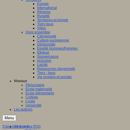
Europe
International
Régions
Ruralité
Territoires et projets
Tiers lieux
Villes
Vivre ensemble
Citoyenneté
Culture européenne
Démocratie
Egalité Hommes/Femmes
Ethique
Gouvernance
Inclusion
Laïcité
Ressources citoyenneté
Tiers - lieux
Vie scolaire et sociale
Niveaux
Périscolaire
Ecole maternelle
Ecole élémentaire
Collège
Lycée
Université
Les auteurs
Menu
S'abonner à ce flux RSS
S'informer