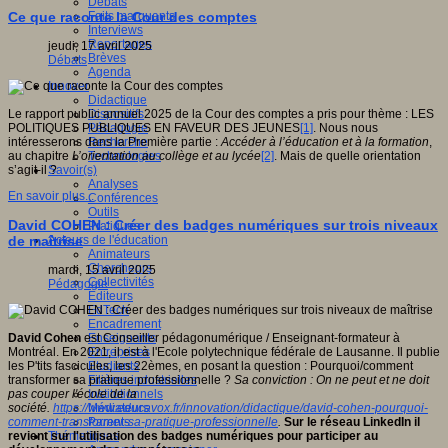
Débats
Faits marquants
Ce que raconte la Cour des comptes
Interviews
Reportages
jeudi, 17 avril 2025
Brèves
Débats
Agenda
Innover
Didactique
Dispositifs
Le rapport public annuel 2025 de la Cour des comptes a pris pour thème : LES
Pédagogie
POLITIQUES PUBLIQUES EN FAVEUR DES JEUNES
[1]
. Nous nous
Recherche
intéresserons dans la Première partie :
Accéder à l’éducation et à la formation
,
Technologies
au chapitre
L’orientation au collège et au lycée
[2]
. Mais de quelle orientation
Savoir(s)
s’agit-il ?
Analyses
En savoir plus...
Conférences
Outils
David COHEN : Créer des badges numériques sur trois niveaux
Pratiques
Acteurs de l'éducation
de maîtrise
Animateurs
Chercheurs
mardi, 15 avril 2025
Collectivités
Pédagogie
Editeurs
EdTech
Encadrement
Enseignants
David Cohen
est Conseiller pédagonumérique / Enseignant-formateur à
Entreprises
Montréal. En 2021, il est à l'Ecole polytechnique fédérale de Lausanne. Il publie
Etudiants
les P'tits fascicules, les 22èmes, en posant la question : Pourquoi/comment
Filières industrielles
transformer sa pratique professionnelle ?
Sa conviction : On ne peut et ne doit
Institutionnels
pas couper l'école de la
Médiateurs
société.
https://www.educavox.fr/innovation/didactique/david-cohen-pourquoi-
Parents
comment-transformer-sa-pratique-professionnelle
.
Sur le réseau LinkedIn il
Thématiques
revient sur l'utilisation des badges numériques pour participer au