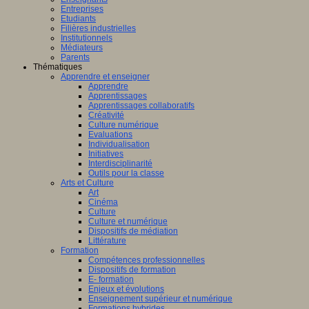
Entreprises
Etudiants
Filières industrielles
Institutionnels
Médiateurs
Parents
Thématiques
Apprendre et enseigner
Apprendre
Apprentissages
Apprentissages collaboratifs
Créativité
Culture numérique
Evaluations
Individualisation
Initiatives
Interdisciplinarité
Outils pour la classe
Arts et Culture
Art
Cinéma
Culture
Culture et numérique
Dispositifs de médiation
Littérature
Formation
Compétences professionnelles
Dispositifs de formation
E- formation
Enjeux et évolutions
Enseignement supérieur et numérique
Formations hybrides