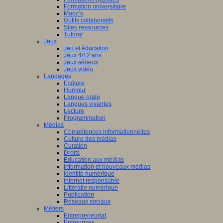
Formation universitaire
Mooc’s
Outils collaboratifs
Sites ressources
Tutorat
Jeux
Jeu et éducation
Jeux 4/12 ans
Jeux sérieux
Jeux vidéo
Langages
Ecriture
Humour
Langue orale
Langues vivantes
Lecture
Programmation
Médias
Compétences informationnelles
Culture des médias
Curation
Droits
Education aux médias
Information et nouveaux médias
Identité numérique
Internet responsable
Littératie numérique
Publication
Réseaux sociaux
Métiers
Entrepreneuriat
Entreprises