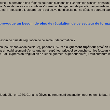
euse. La demande des régions pour des Maisons de l’Orientation s’inscrit dans un 
rne. Mais derrière ce vocabulaire s’opère un changement de paradigme qui redéfinit
ellement impossible toute approche collective du tri social qui se déploie pourtant d
provoque un besoin de plus de régulation de ce secteur de forma
n pour l’innovation politique), portant sur
« L’enseignement supérieur privé en 
ts dans un établissement d’enseignement supérieur privé, et se penche sur les fact
te. Par l'expression "régulation de l'enseignement supérieur privé", il faut entendre 
laude Zidi en 1980. Certains élèves ne renoncent devant rien pour obtenir le bac. Il