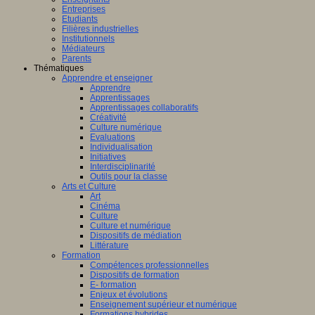
Entreprises
Etudiants
Filières industrielles
Institutionnels
Médiateurs
Parents
Thématiques
Apprendre et enseigner
Apprendre
Apprentissages
Apprentissages collaboratifs
Créativité
Culture numérique
Evaluations
Individualisation
Initiatives
Interdisciplinarité
Outils pour la classe
Arts et Culture
Art
Cinéma
Culture
Culture et numérique
Dispositifs de médiation
Littérature
Formation
Compétences professionnelles
Dispositifs de formation
E- formation
Enjeux et évolutions
Enseignement supérieur et numérique
Formations hybrides