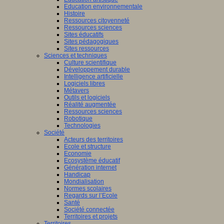
Education environnementale
Histoire
Ressources citoyenneté
Ressources sciences
Sites éducatifs
Sites pédagogiques
Sites ressources
Sciences et techniques
Culture scientifique
Développement durable
Intelligence artificielle
Logiciels libres
Métavers
Outils et logiciels
Réalité augmentée
Ressources sciences
Robotique
Technologies
Société
Acteurs des territoires
Ecole et structure
Economie
Ecosystème éducatif
Génération internet
Handicap
Mondialisation
Normes scolaires
Regards sur l’Ecole
Santé
Société connectée
Territoires et projets
Territoires