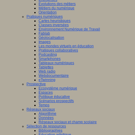
Evolutions des métiers
Métiers du numérique
Orientation
Pratiques numériques
Cartes heuristiques
Classes inversées
Environnement Numérique de Travail
Fablab
Géolocalisation
Images
Les mondes virtuels en éducation
Pratiques collaboratives
Podcasting
Smartphones
Tableaux numériques
Tablettes
Web radio
Webdocumentaire
eTwinning
Prospective
Ecosystème numérique
Espaces
Politique éducative
Scénarios prospectifs
Temps
Réseaux sociaux
Algorithme
Données
Réseaux sociaux et champ scolaire
Sélection de ressources
Bibliographies
Education artistique