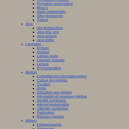
Formation universitaire
Mooc’s
Outils collaboratifs
Sites ressources
Tutorat
Jeux
Jeu et éducation
Jeux 4/12 ans
Jeux sérieux
Jeux vidéo
Langages
Ecriture
Humour
Langue orale
Langues vivantes
Lecture
Programmation
Médias
Compétences informationnelles
Culture des médias
Curation
Droits
Education aux médias
Information et nouveaux médias
Identité numérique
Internet responsable
Littératie numérique
Publication
Réseaux sociaux
Métiers
Entrepreneuriat
Entreprises