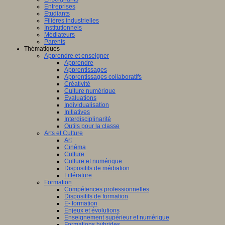
Entreprises
Etudiants
Filières industrielles
Institutionnels
Médiateurs
Parents
Thématiques
Apprendre et enseigner
Apprendre
Apprentissages
Apprentissages collaboratifs
Créativité
Culture numérique
Evaluations
Individualisation
Initiatives
Interdisciplinarité
Outils pour la classe
Arts et Culture
Art
Cinéma
Culture
Culture et numérique
Dispositifs de médiation
Littérature
Formation
Compétences professionnelles
Dispositifs de formation
E- formation
Enjeux et évolutions
Enseignement supérieur et numérique
Formations hybrides