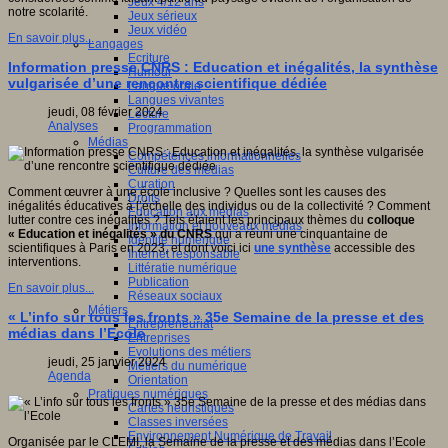
Jeux 4/12 ans
notre scolarité.
Jeux sérieux
Jeux vidéo
En savoir plus...
Langages
Ecriture
Information presse CNRS : Education et inégalités, la synthèse
Humour
vulgarisée d’une rencontre scientifique dédiée
Langue orale
Langues vivantes
jeudi, 08 février 2024
Lecture
Analyses
Programmation
Médias
Compétences informationnelles
Culture des médias
Curation
Comment œuvrer à une école inclusive ? Quelles sont les causes des
Droits
inégalités éducatives à l’échelle des individus ou de la collectivité ? Comment
Education aux médias
lutter contre ces inégalités ? Tels étaient les principaux thèmes du
colloque
Information et nouveaux médias
« Education et inégalités » du CNRS
qui a réuni une cinquantaine de
Identité numérique
scientifiques à Paris en 2023, et dont voici ici
une synthèse
accessible des
Internet responsable
interventions.
Littératie numérique
Publication
En savoir plus...
Réseaux sociaux
Métiers
« L’info sur tous les fronts » 35e Semaine de la presse et des
Entrepreneuriat
médias dans l’Ecole
Entreprises
Evolutions des métiers
jeudi, 25 janvier 2024
Métiers du numérique
Agenda
Orientation
Pratiques numériques
Cartes heuristiques
Classes inversées
Environnement Numérique de Travail
Organisée par le CLEMI, la Semaine de la presse et des médias dans l’Ecole