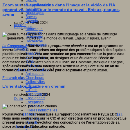
Débats
Faits marquants
Zoom sur les applications dans l'image et la vidéo de l'IA
Interviews
générative. Impact sur le monde du travail. Enjeux, risques,
Reportages
avenir
Brèves
Agenda
samedi, 27 avril 2024
Innover
Reportages
Didactique
Dispositifs
Pédagogie
Recherche
Technologies
Le Connecteur
Biarritz
: Le «
programme pionnier
» est un programme en
Savoir(s)
innovation où 11 entreprises ont déposé des problématiques à des équipes
Analyses
pluridisciplinaires. C’est une semaine un peu concentrée sur la partie data
Conférences
et pour ce faire un ingénieur, un designer et un étudiant de l'école de
Outils
commerce des étudiants venus du Liban, de Colombie, Mexique Espagne,
Pratiques
spécialisés dans la data Intelligence Artificielle et qui ont suivi un an de
Acteurs de l'éducation
formation, en renforcent le côté pluridisciplinaire et pluriculturel.
Animateurs
Chercheurs
En savoir plus...
Collectivités
Editeurs
L’orientation, perdue en chemin
EdTech
Encadrement
vendredi, 26 avril 2024
Enseignants
Outils
Entreprises
Etudiants
Filières industrielles
Institutionnels
Poursuivons
[1]
nos remarques au rapport concernant les PsyEn EDO
[2]
.
Médiateurs
Nous nous centrerons sur le CIO et son directeur dans un prochain post. Le
Parents
présent portera sur l’évolution des conceptions de l’orientation et de sa
Thématiques
place au sein de l’Éducation nationale.