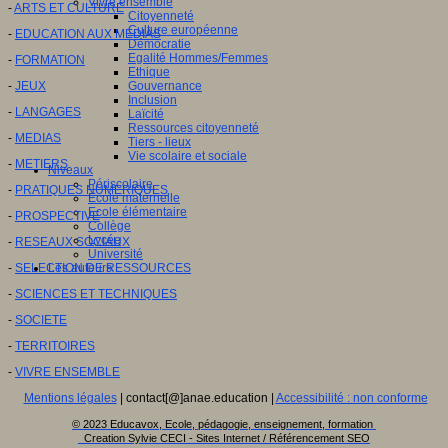
Vivre ensemble
-
ARTS ET CULTURE
Citoyenneté
Culture européenne
-
EDUCATION AUX MEDIAS
Démocratie
Egalité Hommes/Femmes
-
FORMATION
Ethique
-
JEUX
Gouvernance
Inclusion
-
LANGAGES
Laïcité
Ressources citoyenneté
-
MEDIAS
Tiers - lieux
Vie scolaire et sociale
-
METIERS
Niveaux
Périscolaire
-
PRATIQUES NUMERIQUES
Ecole maternelle
Ecole élémentaire
-
PROSPECTIVE
Collège
Lycée
-
RESEAUX SOCIAUX
Université
-
SELECTION DE RESSOURCES
Les auteurs
-
SCIENCES ET TECHNIQUES
-
SOCIETE
-
TERRITOIRES
-
VIVRE ENSEMBLE
Mentions légales
| contact[@]anae.education |
Accessibilité : non conforme
© 2023 Educavox, Ecole, pédagogie, enseignement, formation
Creation Sylvie CECI - Sites Internet / Référencement SEO