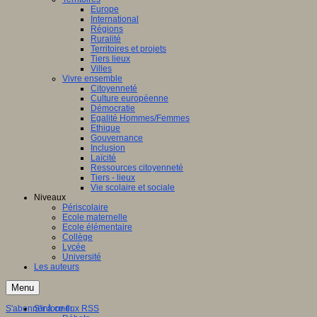
Europe
International
Régions
Ruralité
Territoires et projets
Tiers lieux
Villes
Vivre ensemble
Citoyenneté
Culture européenne
Démocratie
Egalité Hommes/Femmes
Ethique
Gouvernance
Inclusion
Laïcité
Ressources citoyenneté
Tiers - lieux
Vie scolaire et sociale
Niveaux
Périscolaire
Ecole maternelle
Ecole élémentaire
Collège
Lycée
Université
Les auteurs
Menu
S'abonner à ce flux RSS
S'informer