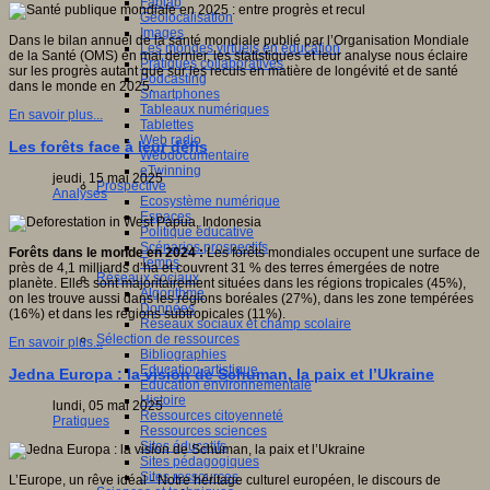
Fablab
Géolocalisation
Images
Dans le bilan annuel de la santé mondiale publié par l’Organisation Mondiale
Les mondes virtuels en éducation
de la Santé (OMS) en mai dernier, les statistiques et leur analyse nous éclaire
Pratiques collaboratives
sur les progrès autant que sur les reculs en matière de longévité et de santé
Podcasting
dans le monde en 2025.
Smartphones
Tableaux numériques
En savoir plus...
Tablettes
Web radio
Les forêts face à leur défis
Webdocumentaire
eTwinning
jeudi, 15 mai 2025
Prospective
Analyses
Ecosystème numérique
Espaces
Politique éducative
Scénarios prospectifs
Forêts dans le monde en 2024 :
Les forêts mondiales occupent une surface de
Temps
près de 4,1 milliards d’ha et couvrent 31 % des terres émergées de notre
Réseaux sociaux
planète. Elles sont majoritairement situées dans les régions tropicales (45%),
Algorithme
on les trouve aussi dans les régions boréales (27%), dans les zone tempérées
Données
(16%) et dans les régions subtropicales (11%).
Réseaux sociaux et champ scolaire
Sélection de ressources
En savoir plus...
Bibliographies
Education artistique
Jedna Europa : la vision de Schuman, la paix et l’Ukraine
Education environnementale
Histoire
lundi, 05 mai 2025
Ressources citoyenneté
Pratiques
Ressources sciences
Sites éducatifs
Sites pédagogiques
Sites ressources
L’Europe, un rêve idéal - Notre héritage culturel européen, le discours de