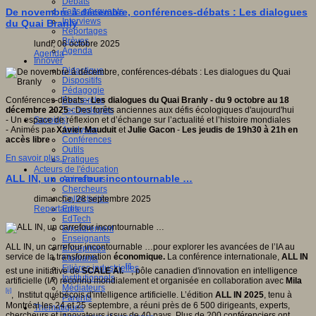
Débats
Faits marquants
De novembre à décembre, conférences-débats : Les dialogues
Interviews
du Quai Branly
Reportages
Brèves
lundi, 06 octobre 2025
Agenda
Agenda
Innover
Didactique
Dispositifs
Pédagogie
Recherche
Conférences-débats -
Les dialogues du Quai Branly - du 9 octobre au 18
Technologies
décembre 2025
- Des forêts anciennes aux défis écologiques d'aujourd'hui
Savoir(s)
- Un espace de réflexion et d’échange sur l’actualité et l’histoire mondiales
Analyses
- Animés par
Xavier Mauduit
et
Julie Gacon
-
Les jeudis de 19h30 à 21h en
Conférences
accès libre
Outils
En savoir plus...
Pratiques
Acteurs de l'éducation
ALL IN, un carrefour incontournable …
Animateurs
Chercheurs
Collectivités
dimanche, 28 septembre 2025
Editeurs
Reportages
EdTech
Encadrement
Enseignants
ALL IN, un carrefour incontournable …pour explorer les avancées de l’IA au
Entreprises
service de la transformation
économique.
La conférence internationale,
ALL IN
Etudiants
[i]
Filières industrielles
est une initiative de
SCALE AI.
, pôle canadien d'innovation en intelligence
Institutionnels
artificielle (IA) reconnu mondialement et organisée en collaboration avec
Mila
Médiateurs
[ii]
, Institut québécois d'intelligence artificielle. L’édition
ALL IN 2025
, tenu à
Parents
Montréal les 24 et 25 septembre, a réuni près de 6 500 dirigeants, experts,
Thématiques
chercheurs et innovateurs issus de 40 pays. Plus de 200 conférenciers ont