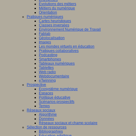
Evolutions des métiers
Métiers du numérique
Orientation
Pratiques numériques
Cartes heuristiques
/www.scaleai.ca/fr/
Classes inversées
Environnement Numérique de Travail
Fablab
Géolocalisation
Images
Les mondes virtuels en éducation
Pratiques collaboratives
Podcasting
Smartphones
/mila.quebec/fr
Tableaux numériques
Tablettes
Web radio
Webdocumentaire
eTwinning
Prospective
Ecosystème numérique
Espaces
Politique éducative
Scénarios prospectifs
Temps
Réseaux sociaux
Algorithme
Données
Réseaux sociaux et champ scolaire
Sélection de ressources
Bibliographies
Education artistique