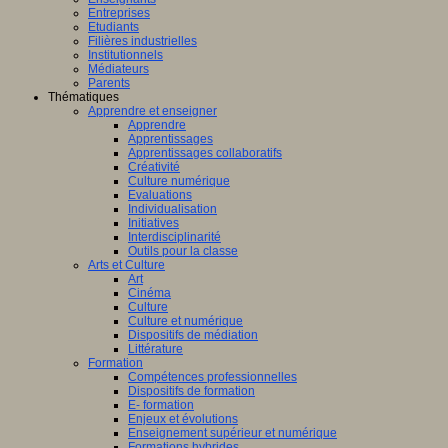
ligence
Entreprises
lle.
Etudiants
on
Filières industrielles
Institutionnels
Médiateurs
Parents
Thématiques
Apprendre et enseigner
al
Apprendre
Apprentissages
Apprentissages collaboratifs
Créativité
Culture numérique
bre,
Evaluations
Individualisation
Initiatives
Interdisciplinarité
Outils pour la classe
Arts et Culture
Art
nts,
Cinéma
,
Culture
eurs
Culture et numérique
Dispositifs de médiation
teurs
Littérature
Formation
Compétences professionnelles
Dispositifs de formation
E- formation
Enjeux et évolutions
Enseignement supérieur et numérique
Formations hybrides