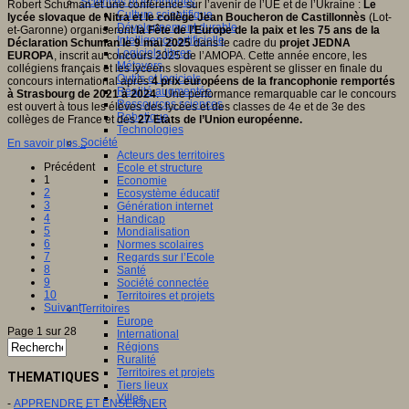
Sciences et techniques
Robert Schuman et une conférence sur l’avenir de l’UE et de l’Ukraine :
Le
Culture scientifique
lycée slovaque de Nitra et le collège Jean Boucheron de Castillonnès
(Lot-
Développement durable
et-Garonne) organiseront
la Fête de l’Europe de la paix et les 75 ans de la
Intelligence artificielle
Déclaration Schuman le 9 mai 2025
dans le cadre du
projet JEDNA
Logiciels libres
EUROPA
, inscrit au concours 2025 de l’AMOPA. Cette année encore, les
Métavers
collégiens français et les lycéens slovaques espèrent se glisser en finale du
Outils et logiciels
concours international après
4 prix européens de la francophonie remportés
Réalité augmentée
à Strasbourg de 2021 à 2024
. Une performance remarquable car le concours
Ressources sciences
est ouvert à tous les élèves des lycées et des classes de 4e et de 3e des
Robotique
collèges de France et des
27 Etats de l’Union européenne.
Technologies
Société
En savoir plus...
Acteurs des territoires
Précédent
Ecole et structure
1
Economie
2
Ecosystème éducatif
3
Génération internet
4
Handicap
5
Mondialisation
6
Normes scolaires
7
Regards sur l’Ecole
8
Santé
9
Société connectée
10
Territoires et projets
Suivant
Territoires
Europe
Page 1 sur 28
International
Régions
Ruralité
Territoires et projets
THEMATIQUES
Tiers lieux
Villes
-
APPRENDRE ET ENSEIGNER