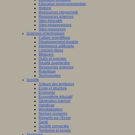
Education environnementale
Histoire
Ressources citoyenneté
Ressources sciences
Sites éducatifs
Sites pédagogiques
Sites ressources
Sciences et techniques
Culture scientifique
Développement durable
Intelligence artificielle
Logiciels libres
Métavers
Outils et logiciels
Réalité augmentée
Ressources sciences
Robotique
Technologies
Société
Acteurs des territoires
Ecole et structure
Economie
Ecosystème éducatif
Génération internet
Handicap
Mondialisation
Normes scolaires
Regards sur l’Ecole
Santé
Société connectée
Territoires et projets
Territoires