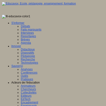
ence
tionale,
S'informer
Débats
ve
Faits marquants
Interviews
E
Reportages
Brèves
Agenda
Innover
Didactique
en
Dispositifs
ation
Pédagogie
Recherche
gence
Technologies
lle
Savoir(s)
Analyses
u
Conférences
lement
Outils
Pratiques
sée
Acteurs de l'éducation
Animateurs
ration
Chercheurs
Collectivités
Editeurs
EdTech
Encadrement
ois
Enseignants