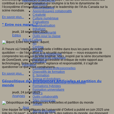
Apprendre et enseigner
contribué à une programmation qui souligne à la fois le dynamisme de
Apprendre
l’écosystème d’innovation canadien et le leadership de l’IA du Canada sur la
Apprentissages
scène mondiale.
Apprentissages collaboratifs
Créativité
En savoir plus...
Culture numérique
Evaluations
" Entre nos mains..."
Individualisation
Initiatives
jeudi, 18 septembre 2025
Interdisciplinarité
Editos
Outils pour la classe
Arts et Culture
Art
Cinéma
À l’heure où l’intelligence artificielle s’infiltre dans tous les pans de notre
Culture
quotidien — de l’éducation à la sécurité numérique — nous essayons de
Culture et numérique
comprendre les enjeux qu’elle soulève. Voici, inspiré par la série documentaire
Dispositifs de médiation
de DomiGeek, une exploration accessible et critique de notre rapport aux
Littérature
technologies. Entre fascination, vigilance et responsabilité, il s’agit de
Formation
questionner ce que nous construisons…
Compétences professionnelles
Dispositifs de formation
En savoir plus...
E- formation
Enjeux et évolutions
Géopolitique des Intelligences Artificielles et partition du
Enseignement supérieur et numérique
monde
Formations hybrides
Formation universitaire
jeudi, 24 juillet 2025
Mooc’s
Analyses
Outils collaboratifs
Sites ressources
Tutorat
Jeux
Une équipe de scientifiques de l’université d’Oxford a publié en juin 2025 une
Jeu et éducation
liste les 24 pays*, à peine plus de 10 % des nations du monde, qui disposent