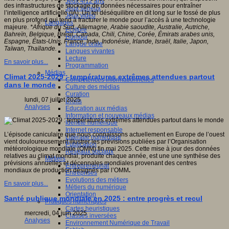
Jeux 4/12 ans
des infrastructures de stockage de données nécessaires pour entraîner
Jeux sérieux
l’intelligence artificielle (IA). Un tel déséquilibre en dit long sur le fossé de plus
Jeux vidéo
en plus profond qui tend à fracturer le monde pour l’accès à une technologie
Langages
majeure.
*Afrique du Sud, Allemagne, Arabie saoudite, Australie, Autriche,
Ecriture
Bahreïn, Belgique, Brésil, Canada, Chili, Chine, Corée, Émirats arabes unis,
Humour
Espagne, États-Unis, France, Inde, Indonésie, Irlande, Israël, Italie, Japon,
Langue orale
Taïwan, Thaïlande.
Langues vivantes
Lecture
En savoir plus...
Programmation
Médias
Climat 2025-2029 : températures extrêmes attendues partout
Compétences informationnelles
dans le monde
Culture des médias
Curation
lundi, 07 juillet 2025
Droits
Analyses
Education aux médias
Information et nouveaux médias
Identité numérique
Internet responsable
L’épisode caniculaire que nous connaissons actuellement en Europe de l’ouest
Littératie numérique
vient douloureusement illustrer les prévisions publiées par l’Organisation
Publication
météorologique mondiale (OMM) fin mai 2025. Cette mise à jour des données
Réseaux sociaux
relatives au climat mondial, produite chaque année, est une une synthèse des
Métiers
prévisions annuelles et décennales mondiales provenant des centres
Entrepreneuriat
mondiaux de production désignés par l’OMM
.
Entreprises
Evolutions des métiers
En savoir plus...
Métiers du numérique
Orientation
Santé publique mondiale en 2025 : entre progrès et recul
Pratiques numériques
Cartes heuristiques
mercredi, 04 juin 2025
Classes inversées
Analyses
Environnement Numérique de Travail