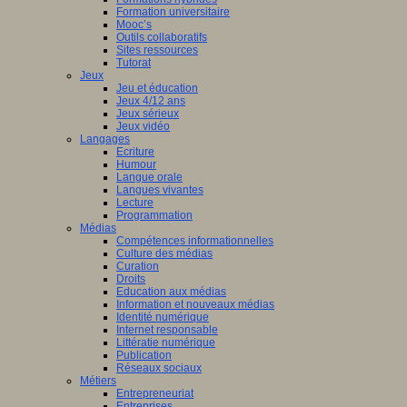
nciers
Formation universitaire
Mooc’s
ué
Outils collaboratifs
Sites ressources
Tutorat
mmation
Jeux
Jeu et éducation
ne
Jeux 4/12 ans
Jeux sérieux
Jeux vidéo
Langages
Ecriture
isme
Humour
Langue orale
st
è
me
Langues vivantes
ation
Lecture
en
Programmation
Médias
Compétences informationnelles
ship
Culture des médias
Curation
Droits
Education aux médias
a
Information et nouveaux médias
Identité numérique
Internet responsable
Littératie numérique
le.
Publication
Réseaux sociaux
Métiers
Entrepreneuriat
Entreprises