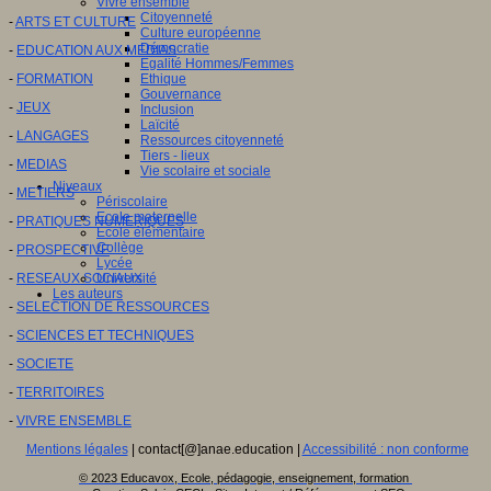
Vivre ensemble
Citoyenneté
-
ARTS ET CULTURE
Culture européenne
Démocratie
-
EDUCATION AUX MEDIAS
Egalité Hommes/Femmes
Ethique
-
FORMATION
Gouvernance
-
JEUX
Inclusion
Laïcité
-
LANGAGES
Ressources citoyenneté
Tiers - lieux
-
MEDIAS
Vie scolaire et sociale
Niveaux
-
METIERS
Périscolaire
Ecole maternelle
-
PRATIQUES NUMERIQUES
Ecole élémentaire
Collège
-
PROSPECTIVE
Lycée
Université
-
RESEAUX SOCIAUX
Les auteurs
-
SELECTION DE RESSOURCES
-
SCIENCES ET TECHNIQUES
-
SOCIETE
-
TERRITOIRES
-
VIVRE ENSEMBLE
Mentions légales
| contact[@]anae.education |
Accessibilité : non conforme
© 2023 Educavox, Ecole, pédagogie, enseignement, formation