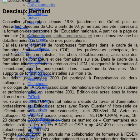
Débats
Faits marquants
Interviews
Desclaux Bernard
Reportages
Brèves
Conseiller d’orientation depuis 1978 (académie de Créteil puis de
Agenda
Versailles), directeur de CIO à partir de 90, je me suis très vite intéressé à
Innover
la formation des personnels de l’Education nationale. A partir de la page de
Didactique
mon site (
http://bdesclaux.jimdo.com/qui-suis-je/
) vous trouverez une bio
Dispositifs
Pédagogie
détaillée ainsi que la liste de mes publications.
Recherche
J’ai réalisé et organisé de nombreuses formations dans le cadre de la
Technologies
formation continue pour les COP, , les professeurs principaux, les
Savoir(s)
professeurs documentalistes, les chefs d’établissement, ainsi que des
Analyses
formations de formateurs et des formations sur site. Dans le cadre de la
Conférences
formation initiale, depuis la création des IUFM j’ai organisé la formation à
Outils
l’orientation pour les enseignants dans l’académie de Versailles
. Mes
Pratiques
supports de formation sont installés sur mon site.
Acteurs de l'éducation
Au début des années 2000 j’ai participé à l’organisation de deux
Animateurs
colloques :
Chercheurs
le colloque de l’AIOSP (association internationale de l’orientation scolaire
Collectivités
et professionnelle) en septembre 2001. Edition des actes sous la forme
Editeurs
d’un cd-rom.
EdTech
les 75 ans de l’INETOP (Institut national d’étude du travail et d’orientation
Encadrement
Enseignants
professionnelle). Edition des actes avec Remy Guerrier n° Hors-série de
Entreprises
l’Orientation scolaire et professionnelle, juillet 2005/vol. 34, Actes du
Etudiants
colloque : Orientation, passé, présent, avenir, INETOP-CNAM, Paris, 18-
Filières industrielles
20 décembre 2003. Publication dans ce numéro de « Commentaires aux
Institutionnels
articles extraits des revues BINOP et OSP » pp. 467-490 et les articles
Médiateurs
sélectionnés, pp. 491-673
Parents
Retraité depuis 2008, je poursuis ma collaboration de formateur à l’ESEN
Thématiques
(Ecole supérieure de l’éducation nationale) pour la formation des directeurs