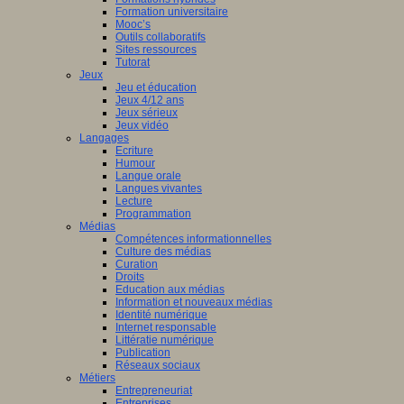
Formation universitaire
Mooc’s
Outils collaboratifs
Sites ressources
Tutorat
Jeux
Jeu et éducation
Jeux 4/12 ans
Jeux sérieux
Jeux vidéo
Langages
Ecriture
Humour
Langue orale
Langues vivantes
Lecture
Programmation
Médias
Compétences informationnelles
Culture des médias
Curation
Droits
Education aux médias
Information et nouveaux médias
Identité numérique
Internet responsable
Littératie numérique
Publication
Réseaux sociaux
Métiers
Entrepreneuriat
Entreprises