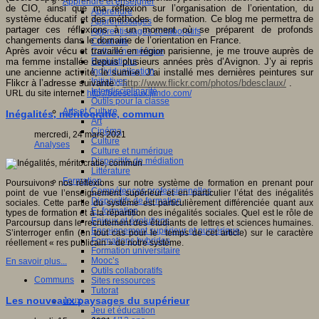
Apprendre et enseigner
de CIO, ainsi que ma réflexion sur l’organisation de l’orientation, du
Apprendre
système éducatif et des méthodes de formation. Ce blog me permettra de
Apprentissages
partager ces réflexions à un moment où se préparent de profonds
Apprentissages collaboratifs
changements dans le domaine de l’orientation en France.
Créativité
Après avoir vécu et travaillé en région parisienne, je me trouve auprès de
Culture numérique
ma femme installée depuis plusieurs années près d’Avignon. J’y ai repris
Evaluations
Individualisation
une ancienne activité, le sumi-e. J’ai installé mes dernières peintures sur
Initiatives
Flikcr à l’adresse suivante :
http://www.flickr.com/photos/bdesclaux/
.
Interdisciplinarité
URL du site internet:
http://bdesclaux.jimdo.com/
Outils pour la classe
Arts et Culture
Inégalités, méritocratie, commun
Art
Cinéma
mercredi, 24 mars 2021
Culture
Analyses
Culture et numérique
Dispositifs de médiation
Littérature
Formation
Poursuivons nos réflexions sur notre système de formation en prenant pour
Compétences professionnelles
point de vue l’enseignement supérieur et en particulier l’état des inégalités
Dispositifs de formation
sociales. Cette partie du système est particulièrement différenciée quant aux
E- formation
types de formation et à la répartition des inégalités sociales. Quel est le rôle de
Enjeux et évolutions
Parcoursup dans le recrutement des étudiants de lettres et sciences humaines.
Enseignement supérieur et numérique
S’interroger enfin (en tout cas pour le temps de cet article) sur le caractère
Formations hybrides
réellement « res publicain » de notre système.
Formation universitaire
Mooc’s
En savoir plus...
Outils collaboratifs
Communs
Sites ressources
Tutorat
Les nouveaux paysages du supérieur
Jeux
Jeu et éducation