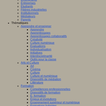
Entreprises
Etudiants
Filières industrielles
Institutionnels
Médiateurs
Parents
Thématiques
Apprendre et enseigner
Apprendre
Apprentissages
Apprentissages collaboratifs
Créativité
Culture numérique
Evaluations
Individualisation
Initiatives
Interdisciplinarité
Outils pour la classe
Arts et Culture
Art
Cinéma
Culture
Culture et numérique
Dispositifs de médiation
Littérature
Formation
Compétences professionnelles
Dispositifs de formation
E- formation
Enjeux et évolutions
Enseignement supérieur et numérique
Formations hybrides