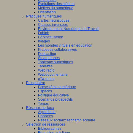
Evolutions des métiers
Métiers du numérique
Orientation
Pratiques numériques
Cartes heuristiques
Classes inversées
Environnement Numérique de Travail
Fablab
Géolocalisation
Images
Les mondes virtuels en éducation
Pratiques collaboratives
Podcasting
Smartphones
Tableaux numériques
Tablettes
Web radio
Webdocumentaire
eTwinning
Prospective
Ecosystème numérique
Espaces
Politique éducative
Scénarios prospectifs
Temps
Réseaux sociaux
Algorithme
Données
Réseaux sociaux et champ scolaire
Sélection de ressources
Bibliographies
Education artistique