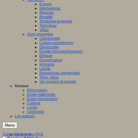
Europe
International
Régions
Ruralité
Territoires et projets
Tiers lieux
Villes
Vivre ensemble
Citoyenneté
Culture européenne
Démocratie
Egalité Hommes/Femmes
Ethique
Gouvernance
Inclusion
Laïcité
Ressources citoyenneté
Tiers - lieux
Vie scolaire et sociale
Niveaux
Périscolaire
Ecole maternelle
Ecole élémentaire
Collège
Lycée
Université
Les auteurs
Menu
S'abonner à ce flux RSS
S'informer