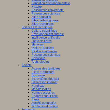
Education environnementale
Histoire
Ressources citoyenneté
Ressources sciences
Sites éducatifs
Sites pédagogiques
Sites ressources
Sciences et techniques
Culture scientifique
Développement durable
Intelligence artificielle
Logiciels libres
Métavers
Outils et logiciels
Réalité augmentée
Ressources sciences
Robotique
Technologies
Société
Acteurs des territoires
Ecole et structure
Economie
Ecosystème éducatif
Génération internet
Handicap
Mondialisation
Normes scolaires
Regards sur l’Ecole
Santé
Société connectée
Territoires et projets
Territoires