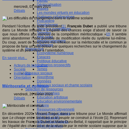
Fablab
Géolocalisation
mercredi, 03 mars 2021
Images
Débats
Les mondes virtuels en éducation
Pratiques collaboratives
Podcasting
Smartphones
Pendant l’écriture du texte précédent
[1]
,
François Dubet
a publié une tribune
Tableaux numériques
dans Le Monde intitulée « L’égalité des chances exige d’abord de savoir ce
Tablettes
que nous offrons aux vaincus de la compétition méritocratique »
[2]
. Il semble
Web radio
ainsi abandonner l’idée possible de modification réelle du système lui-même.
Webdocumentaire
Du coup, avant de poursuivre ma réflexion sur la méritocratie et le commun je
eTwinning
propose de faire un petit détour par quelques recherches sur le changement du
Prospective
système et un petit retour à l’orientation.
Ecosystème numérique
Espaces
En savoir plus...
Politique éducative
Scénarios prospectifs
Acteurs de leducation
Temps
Société
Réseaux sociaux
Institutions
Algorithme
Orientation
Données
Réseaux sociaux et champ scolaire
Méritocratie et commun
Sélection de ressources
Bibliographies
vendredi, 26 février 2021
Education artistique
Débats
Education environnementale
Histoire
Ressources citoyenneté
Ressources sciences
En décembre 2020, Vincent Troger, dans une tribune pour Le Monde affirmait
Sites éducatifs
que
Le clivage entre les élites et le peuple se construit à l’école
[1]. Reprenant
Sites pédagogiques
les travaux de François Dubet et Marie Duru-Bellat, il rappelait que
le principe
Sites ressources
de l’égalité des chances et de la réussite par le mérite scolaire suppose que la