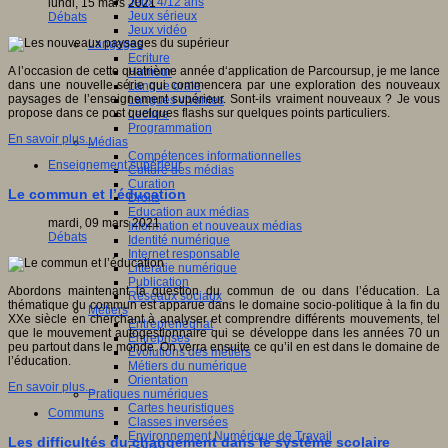
Jeux 4/12 ans
lundi, 15 mars 2021
Jeux sérieux
Débats
Jeux vidéo
Langages
Ecriture
A l’occasion de cette quatrième année d‘application de Parcoursup, je me lance
Humour
dans une nouvelle série qui commencera par une exploration des nouveaux
Langue orale
paysages de l’enseignement supérieur. Sont-ils vraiment nouveaux ? Je vous
Langues vivantes
propose dans ce post quelques flashs sur quelques points particuliers.
Lecture
Programmation
En savoir plus...
Médias
Compétences informationnelles
Enseignement supérieur
Culture des médias
Curation
Le commun et l’éducation
Droits
Education aux médias
mardi, 09 mars 2021
Information et nouveaux médias
Débats
Identité numérique
Internet responsable
Littératie numérique
Publication
Abordons maintenant la question du commun de ou dans l’éducation. La
Réseaux sociaux
thématique du commun est apparue dans le domaine socio-politique à la fin du
Métiers
XXe siècle en cherchant à analyser et comprendre différents mouvements, tel
Entrepreneuriat
que le mouvement autogestionnaire qui se développe dans les années 70 un
Entreprises
peu partout dans le monde. On verra ensuite ce qu’il en est dans le domaine de
Evolutions des métiers
l’éducation.
Métiers du numérique
Orientation
En savoir plus...
Pratiques numériques
Cartes heuristiques
Communs
Classes inversées
Environnement Numérique de Travail
Les difficultés du changement dans le système scolaire