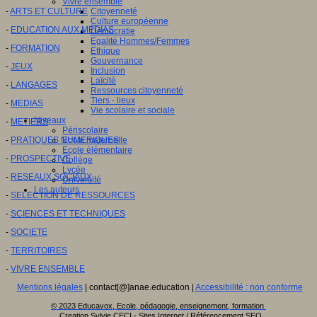
Vivre ensemble
Citoyenneté
-
ARTS ET CULTURE
Culture européenne
-
EDUCATION AUX MEDIAS
Démocratie
Egalité Hommes/Femmes
-
FORMATION
Ethique
Gouvernance
-
JEUX
Inclusion
Laïcité
-
LANGAGES
Ressources citoyenneté
Tiers - lieux
-
MEDIAS
Vie scolaire et sociale
Niveaux
-
METIERS
Périscolaire
Ecole maternelle
-
PRATIQUES NUMERIQUES
Ecole élémentaire
-
PROSPECTIVE
Collège
Lycée
-
RESEAUX SOCIAUX
Université
Les auteurs
-
SELECTION DE RESSOURCES
-
SCIENCES ET TECHNIQUES
-
SOCIETE
-
TERRITOIRES
-
VIVRE ENSEMBLE
Mentions légales
| contact[@]anae.education |
Accessibilité : non conforme
© 2023 Educavox, Ecole, pédagogie, enseignement, formation
Creation Sylvie CECI - Sites Internet / Référencement SEO