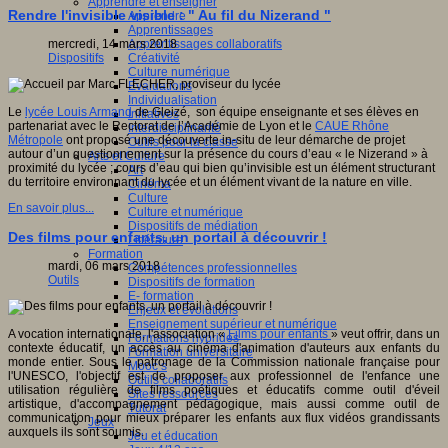
Apprendre et enseigner
Rendre l'invisible visible : " Au fil du Nizerand "
Apprendre
Apprentissages
Apprentissages collaboratifs
mercredi, 14 mars 2018
Créativité
Dispositifs
Culture numérique
Evaluations
Individualisation
Le
lycée Louis Armand
de Gleizé, son équipe enseignante et ses élèves en
Initiatives
partenariat avec le Rectorat de l’Académie de Lyon et le
CAUE Rhône
Interdisciplinarité
Métropole
ont proposé une découverte in-situ de leur démarche de projet
Outils pour la classe
autour d’un questionnement sur la présence du cours d’eau « le Nizerand » à
Arts et Culture
proximité du lycée ; cours d’eau qui bien qu’invisible est un élément structurant
Art
du territoire environnant du lycée et un élément vivant de la nature en ville.
Cinéma
Culture
En savoir plus...
Culture et numérique
Dispositifs de médiation
Des films pour enfants, un portail à découvrir !
Littérature
Formation
mardi, 06 mars 2018
Compétences professionnelles
Outils
Dispositifs de formation
E- formation
Enjeux et évolutions
Enseignement supérieur et numérique
A vocation internationale, l'association «
Films pour enfants
» veut offrir, dans un
Formations hybrides
contexte éducatif, un accès au cinéma d'animation d'auteurs aux enfants du
Formation universitaire
monde entier. Sous le patronage de la Commission nationale française pour
Mooc’s
l'UNESCO, l'objectif est de proposer aux professionnel de l'enfance une
Outils collaboratifs
utilisation régulière de films poétiques et éducatifs comme outil d'éveil
Sites ressources
artistique, d'accompagnement pédagogique, mais aussi comme outil de
Tutorat
communication pour mieux préparer les enfants aux flux vidéos grandissants
Jeux
auxquels ils sont soumis.
Jeu et éducation