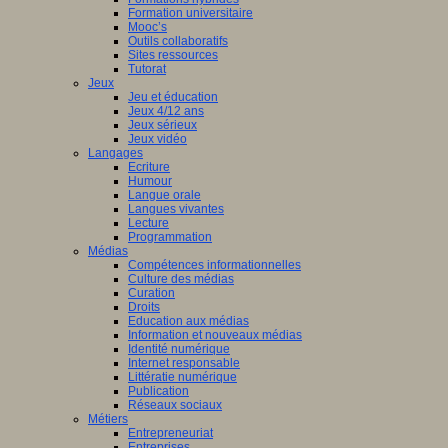
Formation universitaire
Mooc’s
Outils collaboratifs
Sites ressources
Tutorat
Jeux
Jeu et éducation
Jeux 4/12 ans
Jeux sérieux
Jeux vidéo
Langages
Ecriture
Humour
Langue orale
Langues vivantes
Lecture
Programmation
Médias
Compétences informationnelles
Culture des médias
Curation
Droits
Education aux médias
Information et nouveaux médias
Identité numérique
Internet responsable
Littératie numérique
Publication
Réseaux sociaux
Métiers
Entrepreneuriat
Entreprises