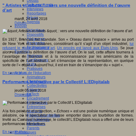
Débats
Faits marquants
" Artistes et robots " : vers une nouvelle définition de l’œuvre
Interviews
d’art
Reportages
Brèves
mardi, 24 avril 2018
Agenda
Débats
Innover
Didactique
Dispositifs
Pédagogie
En 1927, Brancusi fait scandale. Son « Oiseau dans l’espace » arrive au port
Recherche
de New York et les douanes, considérant qu’il s’agit d’un objet industriel,
lui
Technologies
refusent le statut d’œuvre d’art
.
Un procès est lancé aux États-Unis
. Se joue
Savoir(s)
alors en justice la définition de l’œuvre d’art. On le sait, cette affaire tournera à
Analyses
l’avantage de Brancusi et à la reconnaissance par les américains de la
Conférences
spécificité de l’art abstrait. L’art s’émancipe de la représentation, en quelque
Outils
sorte de l’« objet ». Aujourd’hui, il est en train de s’émanciper du « sujet ».
Pratiques
Acteurs de l'éducation
En savoir plus...
Animateurs
Chercheurs
Performance interactive par le Collectif L:EDigitalab
Collectivités
Editeurs
jeudi, 05 avril 2018
EdTech
Dispositifs
Encadrement
Enseignants
Entreprises
Etudiants
A la fois peinture et projection, «
Echoes
» est une poésie numérique unique et
Filières industrielles
aléatoire, où le spectateur se laisse emporter dans un tourbillon de formes.
Institutionnels
Invité au Carnaval numérique, le collectif L:EDigitalab nous a offert une de leurs
Médiateurs
performances interactives.
Parents
En savoir plus...
Thématiques