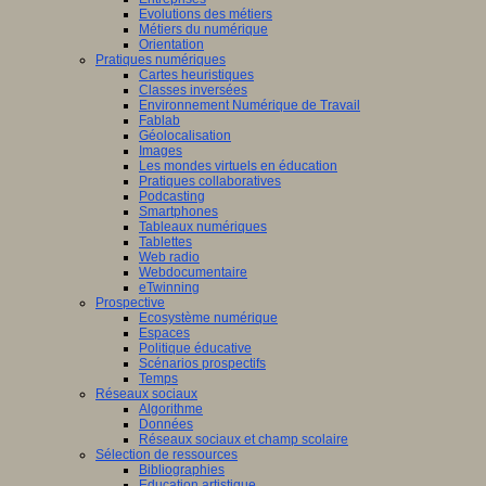
Evolutions des métiers
Métiers du numérique
Orientation
Pratiques numériques
Cartes heuristiques
Classes inversées
Environnement Numérique de Travail
Fablab
Géolocalisation
Images
Les mondes virtuels en éducation
Pratiques collaboratives
Podcasting
Smartphones
Tableaux numériques
Tablettes
Web radio
Webdocumentaire
eTwinning
Prospective
Ecosystème numérique
Espaces
Politique éducative
Scénarios prospectifs
Temps
Réseaux sociaux
Algorithme
Données
Réseaux sociaux et champ scolaire
Sélection de ressources
Bibliographies
Education artistique