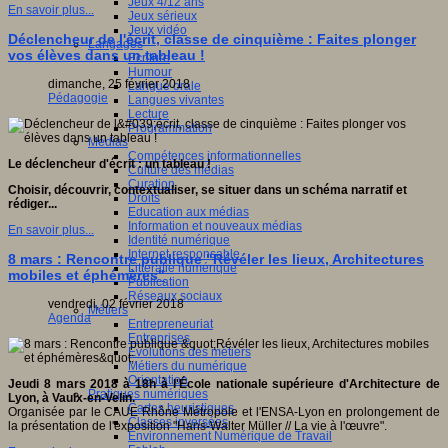
Jeux 4/12 ans
En savoir plus...
Jeux sérieux
Jeux vidéo
Déclencheur de l'écrit, classe de cinquième : Faites plonger
Langages
vos élèves dans un tableau !
Ecriture
Humour
dimanche, 25 février 2018
Langue orale
Pédagogie
Langues vivantes
Lecture
Programmation
Médias
Compétences informationnelles
Le déclencheur d'écrit : un tableau !
Culture des médias
Curation
Choisir, découvrir, contextualiser, se situer dans un schéma narratif et
Droits
rédiger...
Education aux médias
Information et nouveaux médias
En savoir plus...
Identité numérique
Internet responsable
8 mars : Rencontre publique "Révéler les lieux, Architectures
Littératie numérique
mobiles et éphémères"
Publication
Réseaux sociaux
vendredi, 02 février 2018
Métiers
Agenda
Entrepreneuriat
Entreprises
Evolutions des métiers
Métiers du numérique
Orientation
Jeudi 8 mars 2018 à 18h à l'École nationale supérieure d'Architecture de
Pratiques numériques
Lyon, à Vaulx-en-Velin.
Cartes heuristiques
Organisée par le CAUE Rhône Métropole et l'ENSA-Lyon en prolongement de
Classes inversées
la présentation de l'exposition "Hans-Walter Müller // La vie à l'œuvre".
Environnement Numérique de Travail