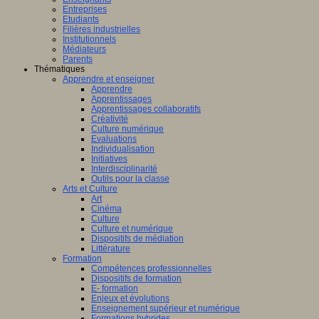
Entreprises
Etudiants
Filières industrielles
Institutionnels
Médiateurs
Parents
Thématiques
Apprendre et enseigner
Apprendre
Apprentissages
Apprentissages collaboratifs
Créativité
Culture numérique
Evaluations
Individualisation
Initiatives
Interdisciplinarité
Outils pour la classe
Arts et Culture
Art
Cinéma
Culture
Culture et numérique
Dispositifs de médiation
Littérature
Formation
Compétences professionnelles
Dispositifs de formation
E- formation
Enjeux et évolutions
Enseignement supérieur et numérique
Formations hybrides