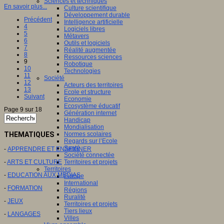
Sciences et techniques
En savoir plus...
Culture scientifique
Développement durable
Précédent
Intelligence artificielle
4
Logiciels libres
5
Métavers
6
Outils et logiciels
7
Réalité augmentée
8
Ressources sciences
9
Robotique
10
Technologies
11
Société
12
Acteurs des territoires
13
Ecole et structure
Suivant
Economie
Ecosystème éducatif
Page 9 sur 18
Génération internet
Handicap
Mondialisation
THEMATIQUES
Normes scolaires
Regards sur l’Ecole
Santé
-
APPRENDRE ET ENSEIGNER
Société connectée
-
ARTS ET CULTURE
Territoires et projets
Territoires
-
EDUCATION AUX MEDIAS
Europe
International
-
FORMATION
Régions
Ruralité
-
JEUX
Territoires et projets
Tiers lieux
-
LANGAGES
Villes