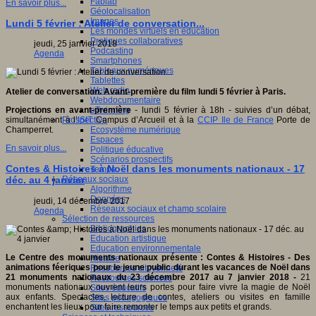
Fablab
En savoir plus...
Géolocalisation
Images
Lundi 5 février : Atelier de conversation...
Les mondes virtuels en éducation
Pratiques collaboratives
jeudi, 25 janvier 2018
Podcasting
Agenda
Smartphones
Tableaux numériques
Tablettes
Web radio
Atelier de conversation. Avant-première du film lundi 5 février à Paris.
Webdocumentaire
eTwinning
Projections en avant-première
- lundi 5 février à 18h - suivies d’un débat,
Prospective
simultanément à l’
ISIT
Campus d’Arcueil et à la
CCIP Ile de France
Porte de
Ecosystème numérique
Champerret.
Espaces
En savoir plus...
Politique éducative
Scénarios prospectifs
Contes & Histoires à Noël dans les monuments nationaux - 17
Temps
Réseaux sociaux
déc. au 4 janvier
Algorithme
Données
jeudi, 14 décembre 2017
Réseaux sociaux et champ scolaire
Agenda
Sélection de ressources
Bibliographies
Education artistique
Education environnementale
Le Centre des monuments nationaux présente :
Contes & Histoires - D
es
Histoire
animations féeriques pour le jeune public durant les vacances de Noël dans
Ressources citoyenneté
21 monuments nationaux
du 23 décembre 2017 au 7 janvier 2018 -
21
Ressources sciences
monuments nationaux ouvrent leurs portes pour faire vivre la magie de Noël
Sites éducatifs
aux enfants. Spectacles, lecture de contes, ateliers ou visites en famille
Sites pédagogiques
enchantent les lieux pour faire remonter le temps aux petits et grands.
Sites ressources