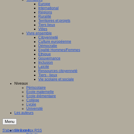
Europe
International
Régions
Ruralité
Territoires et projets
Tiers lieux
Villes
Vivre ensemble
Citoyenneté
Culture européenne
Démocratie
Egalité Hommes/Femmes
Ethique
Gouvernance
Inclusion
Laïcité
Ressources citoyenneté
Tiers - lieux
Vie scolaire et sociale
Niveaux
Périscolaire
Ecole maternelle
Ecole élémentaire
Collège
Lycée
Université
Les auteurs
Menu
S'abonner à ce flux RSS
S'informer