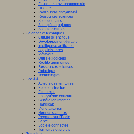
Education environnementale
Histoire
Ressources citoyenneté
Ressources sciences
Sites éducatifs
Sites pédagogiques
Sites ressources
Sciences et techniques
Culture scientifique
Développement durable
Intelligence artificielle
Logiciels libres
Métavers
Outils et logiciels
Réalité augmentée
Ressources sciences
Robotique
Technologies
Société
Acteurs des territoires
Ecole et structure
Economie
Ecosystème éducatif
Génération internet
Handicap
Mondialisation
Normes scolaires
Regards sur l’Ecole
Santé
Société connectée
Territoires et projets
Territoires