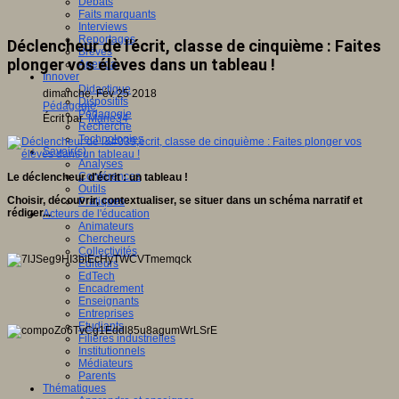
Débats
Faits marquants
Interviews
Reportages
Déclencheur de l'écrit, classe de cinquième : Faites
Brèves
plonger vos élèves dans un tableau !
Agenda
Innover
Didactique
dimanche, Fév 25 2018
Dispositifs
Pédagogie
Pédagogie
Écrit par
Marie34
Recherche
Technologies
Savoir(s)
Analyses
Conférences
Le déclencheur d'écrit : un tableau !
Outils
Choisir, découvrir, contextualiser, se situer dans un schéma narratif et
Pratiques
rédiger...
Acteurs de l'éducation
Animateurs
Chercheurs
Collectivités
Editeurs
EdTech
Encadrement
Enseignants
Entreprises
Etudiants
Filières industrielles
Institutionnels
Médiateurs
Parents
Thématiques