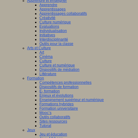
Apprendre et enseigner
Apprendre
Apprentissages
Apprentissages collaboratifs
Créativité
Culture numérique
Evaluations
Individualisation
Initiatives
Interdisciplinarité
Outils pour la classe
Arts et Culture
Art
Cinéma
Culture
Culture et numérique
Dispositifs de médiation
Littérature
Formation
Compétences professionnelles
Dispositifs de formation
E- formation
Enjeux et évolutions
Enseignement supérieur et numérique
Formations hybrides
Formation universitaire
Mooc’s
Outils collaboratifs
Sites ressources
Tutorat
Jeux
Jeu et éducation