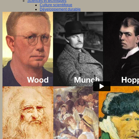
Sciences et techniques
Culture scientifique
Développement durable
Intelligence artificielle
Logiciels libres
Métavers
Outils et logiciels
Réalité augmentée
Ressources sciences
Robotique
Technologies
Société
Acteurs des territoires
Ecole et structure
Economie
Ecosystème éducatif
Génération internet
Handicap
Mondialisation
Normes scolaires
Regards sur l’Ecole
Santé
Société connectée
Territoires et projets
Territoires
Europe
International
Régions
Ruralité
Territoires et projets
Tiers lieux
Villes