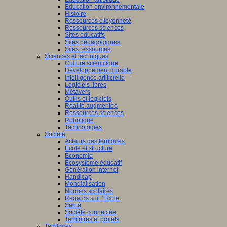
Education environnementale
Histoire
Ressources citoyenneté
Ressources sciences
Sites éducatifs
Sites pédagogiques
Sites ressources
Sciences et techniques
Culture scientifique
Développement durable
Intelligence artificielle
Logiciels libres
Métavers
Outils et logiciels
Réalité augmentée
Ressources sciences
Robotique
Technologies
Société
Acteurs des territoires
Ecole et structure
Economie
Ecosystème éducatif
Génération internet
Handicap
Mondialisation
Normes scolaires
Regards sur l’Ecole
Santé
Société connectée
Territoires et projets
Territoires