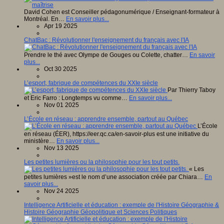
David Cohen est Conseiller pédagonumérique / Enseignant-formateur à
Montréal. En…
En savoir plus...
Apr 19 2025
ChatBac : Révolutionner l'enseignement du français avec l'IA
Prendre le thé avec Olympe de Gouges ou Colette, chatter…
En savoir
plus...
Oct 30 2025
L’esport, fabrique de compétences du XXIe siècle
Par Thierry Taboy
et Eric Farro : Longtemps vu comme…
En savoir plus...
Nov 01 2025
L’École en réseau : apprendre ensemble, partout au Québec
L’École
en réseau (ÉER), https://eer.qc.ca/en-savoir-plus est une initiative du
ministère…
En savoir plus...
Nov 13 2025
Les petites lumières ou la philosophie pour les tout petits.
« Les
petites lumières »est le nom d’une association créée par Chiara…
En
savoir plus...
Nov 24 2025
Intelligence Artificielle et éducation : exemple de l'Histoire Géographie &
Histoire Géographie Géopolitique et Sciences Politiques