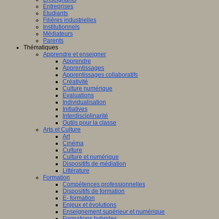
Entreprises
Etudiants
Filières industrielles
Institutionnels
Médiateurs
Parents
Thématiques
Apprendre et enseigner
Apprendre
Apprentissages
Apprentissages collaboratifs
Créativité
Culture numérique
Evaluations
Individualisation
Initiatives
Interdisciplinarité
Outils pour la classe
Arts et Culture
Art
Cinéma
Culture
Culture et numérique
Dispositifs de médiation
Littérature
Formation
Compétences professionnelles
Dispositifs de formation
E- formation
Enjeux et évolutions
Enseignement supérieur et numérique
Formations hybrides