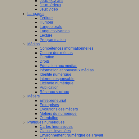
Jeux 4/12 ans
Jeux sérieux
Jeux vidéo
Langages
Ecriture
Humour
Langue orale
Langues vivantes
Lecture
Programmation
Médias
Compétences informationnelles
Culture des médias
Curation
Droits
Education aux médias
Information et nouveaux médias
Identité numérique
Internet responsable
Littératie numérique
Publication
Réseaux sociaux
Métiers
Entrepreneuriat
Entreprises
Evolutions des métiers
Métiers du numérique
Orientation
Pratiques numériques
Cartes heuristiques
Classes inversées
Environnement Numérique de Travail