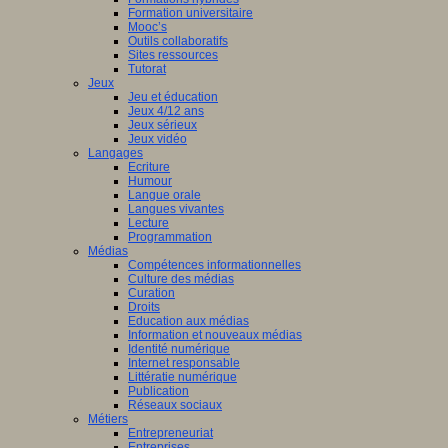
Formation universitaire
Mooc’s
Outils collaboratifs
Sites ressources
Tutorat
Jeux
Jeu et éducation
Jeux 4/12 ans
Jeux sérieux
Jeux vidéo
Langages
Ecriture
Humour
Langue orale
Langues vivantes
Lecture
Programmation
Médias
Compétences informationnelles
Culture des médias
Curation
Droits
Education aux médias
Information et nouveaux médias
Identité numérique
Internet responsable
Littératie numérique
Publication
Réseaux sociaux
Métiers
Entrepreneuriat
Entreprises