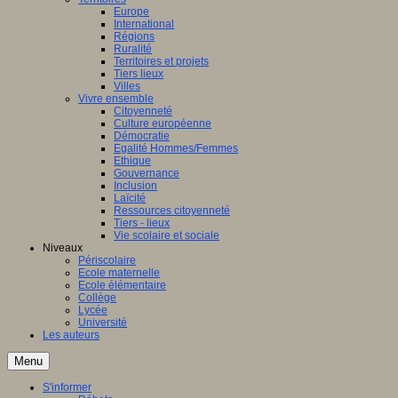
Europe
International
Régions
Ruralité
Territoires et projets
Tiers lieux
Villes
Vivre ensemble
Citoyenneté
Culture européenne
Démocratie
Egalité Hommes/Femmes
Ethique
Gouvernance
Inclusion
Laïcité
Ressources citoyenneté
Tiers - lieux
Vie scolaire et sociale
Niveaux
Périscolaire
Ecole maternelle
Ecole élémentaire
Collège
Lycée
Université
Les auteurs
Menu
S'informer