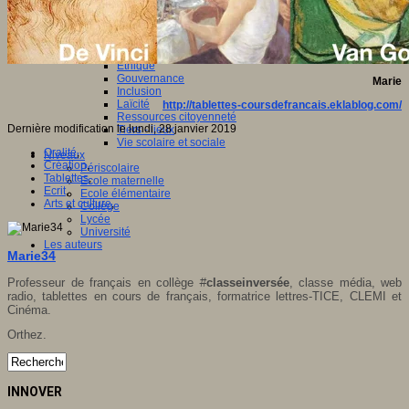
Vivre ensemble
Citoyenneté
Culture européenne
Démocratie
Egalité Hommes/Femmes
Ethique
Gouvernance
Marie
Inclusion
Laïcité
http://tablettes-coursdefrancais.eklablog.com/
Ressources citoyenneté
Dernière modification le lundi, 28 janvier 2019
Tiers - lieux
Vie scolaire et sociale
Oralité
,
Niveaux
Création
,
Périscolaire
Tablettes
,
Ecole maternelle
Ecrit
,
Ecole élémentaire
Arts et culture
,
Collège
Lycée
Université
Les auteurs
Marie34
Professeur de français en collège
#
classeinversée
, classe média, web
radio, tablettes en cours de français, formatrice lettres-TICE, CLEMI et
Cinéma.
Orthez.
INNOVER