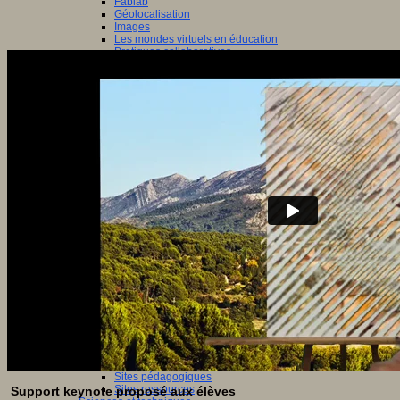
Fablab
Géolocalisation
Images
Les mondes virtuels en éducation
Pratiques collaboratives
Podcasting
Smartphones
Tableaux numériques
Tablettes
Web radio
Webdocumentaire
eTwinning
Prospective
Ecosystème numérique
Espaces
Politique éducative
Scénarios prospectifs
Temps
Réseaux sociaux
Algorithme
Données
Réseaux sociaux et champ scolaire
Sélection de ressources
Bibliographies
Education artistique
Education environnementale
Histoire
Ressources citoyenneté
Ressources sciences
Sites éducatifs
Sites pédagogiques
Sites ressources
Support keynote proposé aux élèves