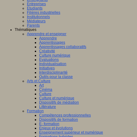
Entreprises
Etudiants
Filières industrielles
Institutionnels
Médiateurs
Parents
Thématiques
Apprendre et enseigner
Apprendre
Apprentissages
Apprentissages collaboratifs
Créativité
Culture numérique
Evaluations
Individualisation
Initiatives
Interdisciplinarité
Outils pour la classe
Arts et Culture
Art
Cinéma
Culture
Culture et numérique
Dispositifs de médiation
Littérature
Formation
Compétences professionnelles
Dispositifs de formation
E- formation
Enjeux et évolutions
Enseignement supérieur et numérique
Formations hybrides