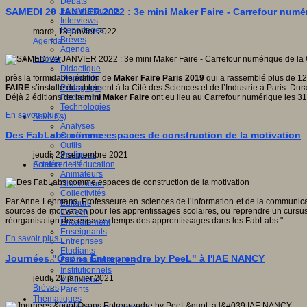
Débats
Faits marquants
SAMEDI 29 JANVIER 2022 : 3e mini Maker Faire - Carrefour numéri
Interviews
Reportages
mardi, 18 janvier 2022
Brèves
Agenda
Agenda
Innover
Didactique
Dispositifs
près la formidable édition de
Maker Faire Paris 2019
qui a rassemblé plus de 12
Pédagogie
FAIRE
s’installe durablement à la Cité des Sciences et de l’Industrie à Paris. D
Recherche
Déjà 2 éditions de la
mini Maker Faire
ont eu lieu au Carrefour numérique les 31 
Technologies
En savoir plus...
Savoir(s)
Analyses
Des FabLabs comme espaces de construction de la motivation
Conférences
Outils
Pratiques
jeudi, 23 septembre 2021
Acteurs de l'éducation
Conférences
Animateurs
Chercheurs
Collectivités
Par Anne Lehmans, Professeure en sciences de l’information et de la communica
Editeurs
sources de motivation pour les apprentissages scolaires, ou reprendre un cursus
EdTech
réorganisation des espaces-temps des apprentissages dans les FabLabs."
Encadrement
Enseignants
En savoir plus...
Entreprises
Etudiants
Journées "Osons Entreprendre by PeeL" à l'IAE NANCY
Filières industrielles
Institutionnels
jeudi, 28 janvier 2021
Médiateurs
Brèves
Parents
Thématiques