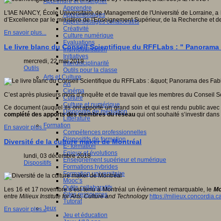
Apprendre et enseigner
Apprendre
L'IAE NANCY, École Universitaire de Management de l'Université de Lorraine, a 
Apprentissages
d’Excellence par le ministère de l'Enseignement Supérieur, de la Recherche et de
Apprentissages collaboratifs
Créativité
En savoir plus...
Culture numérique
Evaluations
Le livre blanc du Conseil Scientifique du RFFLabs : " Panorama
Individualisation
Initiatives
mercredi, 22 mai 2019
Interdisciplinarité
Outils
Outils pour la classe
Arts et Culture
Art
Cinéma
C’est après plusieurs mois d’enquête et de travail que les membres du Conseil S
Culture
Culture et numérique
Ce document (auquel ils ont apporté un grand soin et qui est rendu public avec
Dispositifs de médiation
complété des apports des membres du réseau
qui ont souhaité s’investir dans 
Littérature
Formation
En savoir plus...
Compétences professionnelles
Dispositifs de formation
Diversité de la culture maker de Montréal
E- formation
Enjeux et évolutions
lundi, 03 décembre 2018
Enseignement supérieur et numérique
Dispositifs
Formations hybrides
Formation universitaire
Mooc’s
Outils collaboratifs
Les 16 et 17 novembre s’est tenu à Montréal un évènement remarquable, le
Mo
Sites ressources
entre
Milieux Institute for Arts, Culture and Technology
https://milieux.concordia.c
Tutorat
Jeux
En savoir plus...
Jeu et éducation