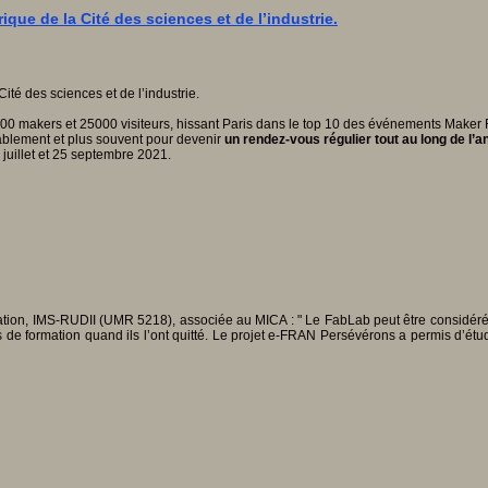
que de la Cité des sciences et de l’industrie.
00 makers et 25000 visiteurs, hissant Paris dans le top 10 des événements Maker
urablement et plus souvent pour devenir
un rendez-vous régulier tout au long de l’a
juillet et 25 septembre 2021.
tion, IMS-RUDII (UMR 5218), associée au MICA : " Le FabLab peut être considéré c
 de formation quand ils l’ont quitté. Le projet e-FRAN Persévérons a permis d’étud