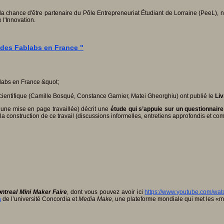
la chance d'être partenaire du Pôle Entrepreneuriat Étudiant de Lorraine (PeeL), 
 l'Innovation.
 des Fablabs en France "
cientifique (Camille Bosqué, Constance Garnier, Matei Gheorghiu) ont publié le
Li
 une mise en page travaillée) décrit une
étude qui s’appuie sur un questionnaire 
la construction de ce travail (discussions informelles, entretiens approfondis et com
ntreal Mini Maker Faire
, dont vous pouvez avoir ici
https://www.youtube.com/w
a
de l’université Concordia et
Media Make
, une plateforme mondiale qui met les «ma