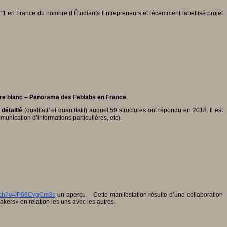
n°1 en France du nombre d’Étudiants Entrepreneurs et récemment labellisé projet
vre blanc – Panorama des Fablabs en France
.
détaillé
(qualitatif et quantitatif) auquel 59 structures ont répondu en 2018. Il est
munication d’informations particulières, etc).
atch?v=IP66CvgCm3s
un aperçu. Cette manifestation résulte d’une collaboration
kers» en relation les uns avec les autres.