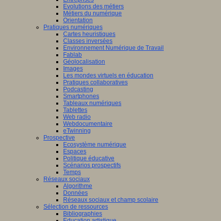
Evolutions des métiers
Métiers du numérique
Orientation
Pratiques numériques
Cartes heuristiques
Classes inversées
Environnement Numérique de Travail
Fablab
Géolocalisation
Images
Les mondes virtuels en éducation
Pratiques collaboratives
Podcasting
Smartphones
Tableaux numériques
Tablettes
Web radio
Webdocumentaire
eTwinning
Prospective
Ecosystème numérique
Espaces
Politique éducative
Scénarios prospectifs
Temps
Réseaux sociaux
Algorithme
Données
Réseaux sociaux et champ scolaire
Sélection de ressources
Bibliographies
Education artistique