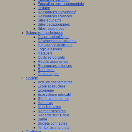
Education environnementale
Histoire
Ressources citoyenneté
Ressources sciences
Sites éducatifs
Sites pédagogiques
Sites ressources
Sciences et techniques
Culture scientifique
Développement durable
Intelligence artificielle
Logiciels libres
Métavers
Outils et logiciels
Réalité augmentée
Ressources sciences
Robotique
Technologies
Société
Acteurs des territoires
Ecole et structure
Economie
Ecosystème éducatif
Génération internet
Handicap
Mondialisation
Normes scolaires
Regards sur l’Ecole
Santé
Société connectée
Territoires et projets
Territoires