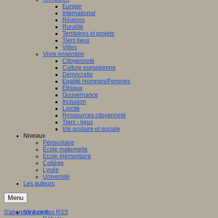
Europe
International
Régions
Ruralité
Territoires et projets
Tiers lieux
Villes
Vivre ensemble
Citoyenneté
Culture européenne
Démocratie
Egalité Hommes/Femmes
Ethique
Gouvernance
Inclusion
Laïcité
Ressources citoyenneté
Tiers - lieux
Vie scolaire et sociale
Niveaux
Périscolaire
Ecole maternelle
Ecole élémentaire
Collège
Lycée
Université
Les auteurs
Menu
S'abonner à ce flux RSS
S'informer