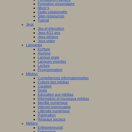
Formation universitaire
Mooc’s
Outils collaboratifs
Sites ressources
Tutorat
Jeux
Jeu et éducation
Jeux 4/12 ans
Jeux sérieux
Jeux vidéo
Langages
Ecriture
Humour
Langue orale
Langues vivantes
Lecture
Programmation
Médias
Compétences informationnelles
Culture des médias
Curation
Droits
Education aux médias
Information et nouveaux médias
Identité numérique
Internet responsable
Littératie numérique
Publication
Réseaux sociaux
Métiers
Entrepreneuriat
Entreprises