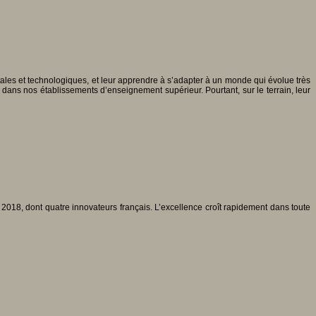
tales et technologiques, et leur apprendre à s’adapter à un monde qui évolue très
dans nos établissements d’enseignement supérieur. Pourtant, sur le terrain, leur
T 2018, dont quatre innovateurs français. L’excellence croît rapidement dans toute