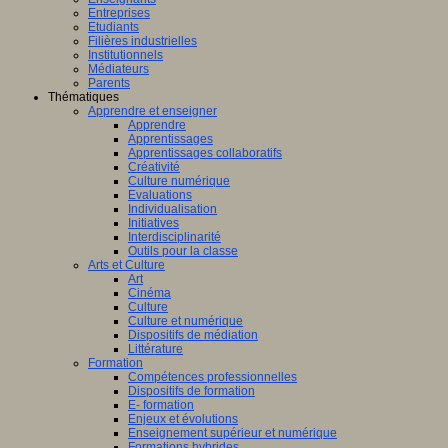
Entreprises
Etudiants
Filières industrielles
Institutionnels
Médiateurs
Parents
Thématiques
Apprendre et enseigner
Apprendre
Apprentissages
Apprentissages collaboratifs
Créativité
Culture numérique
Evaluations
Individualisation
Initiatives
Interdisciplinarité
Outils pour la classe
Arts et Culture
Art
Cinéma
Culture
Culture et numérique
Dispositifs de médiation
Littérature
Formation
Compétences professionnelles
Dispositifs de formation
E- formation
Enjeux et évolutions
Enseignement supérieur et numérique
Formations hybrides