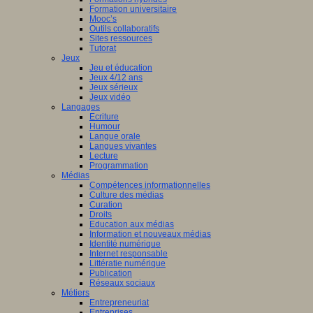
Formation universitaire
Mooc’s
Outils collaboratifs
Sites ressources
Tutorat
Jeux
Jeu et éducation
Jeux 4/12 ans
Jeux sérieux
Jeux vidéo
Langages
Ecriture
Humour
Langue orale
Langues vivantes
Lecture
Programmation
Médias
Compétences informationnelles
Culture des médias
Curation
Droits
Education aux médias
Information et nouveaux médias
Identité numérique
Internet responsable
Littératie numérique
Publication
Réseaux sociaux
Métiers
Entrepreneuriat
Entreprises