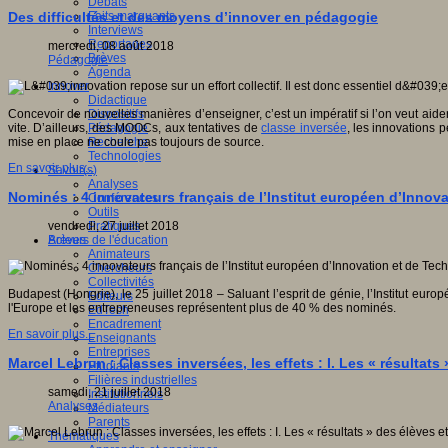
Débats
Faits marquants
Des difficultés et des moyens d’innover en pédagogie
Interviews
Reportages
mercredi, 08 août 2018
Brèves
Pédagogie
Agenda
Innover
Didactique
Dispositifs
Concevoir de nouvelles manières d’enseigner, c’est un impératif si l’on veut aid
Pédagogie
vite. D’ailleurs, des MOOCs, aux tentatives de
classe inversée
, les innovations 
Recherche
mise en place ne coule pas toujours de source.
Technologies
En savoir plus...
Savoir(s)
Analyses
Nominés : 4 innovateurs français de l’Institut européen d’Innova
Conférences
Outils
Pratiques
vendredi, 27 juillet 2018
Acteurs de l'éducation
Brèves
Animateurs
Chercheurs
Collectivités
Budapest (Hongrie), le 25 juillet 2018 – Saluant l’esprit de génie, l’Institut eu
Editeurs
l'Europe et les entrepreneuses représentent plus de 40 % des nominés.
EdTech
Encadrement
En savoir plus...
Enseignants
Entreprises
Marcel Lebrun : Classes inversées, les effets : I. Les « résultats
Etudiants
Filières industrielles
samedi, 21 juillet 2018
Institutionnels
Analyses
Médiateurs
Parents
Thématiques