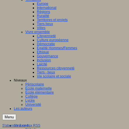
Europe
International
Régions
Ruralité
Territoires et projets
Tiers lieux
Villes
Vivre ensemble
Citoyenneté
Culture européenne
Démocratie
Egalité Hommes/Femmes
Ethique
Gouvernance
Inclusion
Laïcité
Ressources citoyenneté
Tiers - lieux
Vie scolaire et sociale
Niveaux
Périscolaire
Ecole maternelle
Ecole élémentaire
Collège
Lycée
Université
Les auteurs
Menu
S'abonner à ce flux RSS
S'informer