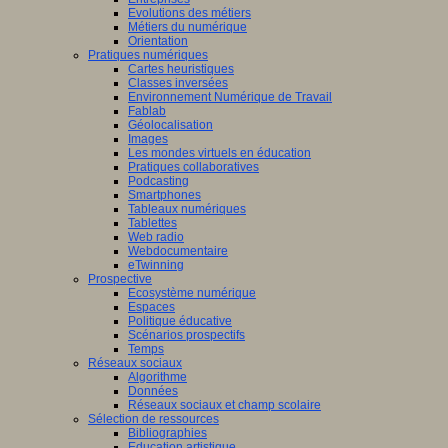
Evolutions des métiers
Métiers du numérique
Orientation
Pratiques numériques
Cartes heuristiques
Classes inversées
Environnement Numérique de Travail
Fablab
Géolocalisation
Images
Les mondes virtuels en éducation
Pratiques collaboratives
Podcasting
Smartphones
Tableaux numériques
Tablettes
Web radio
Webdocumentaire
eTwinning
Prospective
Ecosystème numérique
Espaces
Politique éducative
Scénarios prospectifs
Temps
Réseaux sociaux
Algorithme
Données
Réseaux sociaux et champ scolaire
Sélection de ressources
Bibliographies
Education artistique