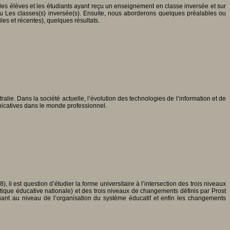
r les élèves et les étudiants ayant reçu un enseignement en classe inversée et sur
ou Les classes(s) inversée(s). Ensuite, nous aborderons quelques préalables ou
es et récentes), quelques résultats.
ralie. Dans la société actuelle, l’évolution des technologies de l’information et de
icatives dans le monde professionnel.
, il est question d’étudier la forme universitaire à l’intersection des trois niveaux
tique éducative nationale) et des trois niveaux de changements définis par Prost
ant au niveau de l’organisation du système éducatif et enfin les changements