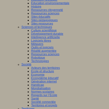
Education environnementale
Histoire
Ressources citoyenneté
Ressources sciences
Sites éducatifs
Sites pédagogiques
Sites ressources
Sciences et techniques
Culture scientifique
Développement durable
Intelligence artificielle
Logiciels libres
Métavers
Outils et logiciels
Réalité augmentée
Ressources sciences
Robotique
Technologies
Société
Acteurs des territoires
Ecole et structure
Economie
Ecosystème éducatif
Génération internet
Handicap
Mondialisation
Normes scolaires
Regards sur l’Ecole
Santé
Société connectée
Territoires et projets
Territoires