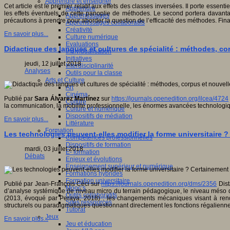
Apprendre et enseigner
Cet article est le premier relatif aux effets des classes inversées. Il porte ess
Apprendre
les effets éventuels de cette panoplie de méthodes. Le second portera davanta
Apprentissages
précautions à prendre pour aborder la question de l’efficacité des méthodes. Fin
Apprentissages collaboratifs
Créativité
En savoir plus...
Culture numérique
Evaluations
Didactique des langues et cultures de spécialité : méthodes, co
Individualisation
Initiatives
jeudi, 12 juillet 2018
Interdisciplinarité
Analyses
Outils pour la classe
Arts et Culture
Art
Cinéma
Publié par
Sara Álvarez Martínez
sur
https://journals.openedition.org/ilcea/4724
Culture
la communication, la mobilité professionnelle, les énormes avancées technolog
Culture et numérique
Dispositifs de médiation
En savoir plus...
Littérature
Formation
Les technologies peuvent-elles modifier la forme universitaire ?
Compétences professionnelles
Dispositifs de formation
mardi, 03 juillet 2018
E- formation
Débats
Enjeux et évolutions
Enseignement supérieur et numérique
Formations hybrides
Formation universitaire
Publié par Jean-François Céci sur
https://journals.openedition.org/dms/2356
Dist
Mooc’s
d’analyse systémique (le niveau micro du terrain pédagogique, le niveau méso de
Outils collaboratifs
(2013, évoqué par Peraya, 2018) : les changements mécaniques visant à rendr
Sites ressources
structurels ou paradigmatiques questionnant directement les fonctions régalienne
Tutorat
Jeux
En savoir plus...
Jeu et éducation