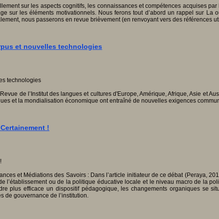
entiellement sur les aspects cognitifs, les connaissances et compétences acquises pa
ge sur les éléments motivationnels. Nous ferons tout d’abord un rappel sur La 
alement, nous passerons en revue brièvement (en renvoyant vers des références util
rpus et nouvelles technologies
Revue de l’Institut des langues et cultures d'Europe, Amérique, Afrique, Asie et Aust
iques et la mondialisation économique ont entraîné de nouvelles exigences commun
 Certainement !
ances et Médiations des Savoirs : Dans l’article initiateur de ce débat (Peraya, 2018)
 l’établissement ou de la politique éducative locale et le niveau macro de la poli
e plus efficace un dispositif pédagogique, les changements organiques se situ
s de gouvernance de l’institution.