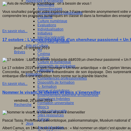
Apprendre et enseigner
Apprendre
Apprentissages
Vous souhaitez partager votre expérience ? Faire entendre anonymement votre voi
Apprentissages collaboratifs
comprendre les pratiques numériques en classe et dans la formation des enseign
Créativité
Culture numérique
Evaluations
Individualisation
En savoir plus...
Initiatives
Interdisciplinarité
17 octobre : L'année trépidante d'un chercheur passionné « Un h
Outils pour la classe
Arts et Culture
jeudi, 31 octobre 2019
Art
Brèves
Cinéma
Culture
Culture et numérique
Dispositifs de médiation
Le 17 octobre 2019 est sorti l'ouvrage « Un hiver antarctique » de Cyprien Verse
Littérature
Concordia, raconte ici l'année extraordinaire de son équipage. Des surprenant
Formation
embarque dans une expédition hors norme sur la planète blanche.
Compétences professionnelles
Dispositifs de formation
En savoir plus...
E- formation
Enjeux et évolutions
Nommer le vivant, le classer, et puis s’émerveiller
Enseignement supérieur et numérique
Formations hybrides
vendredi, 26 juillet 2019
Formation universitaire
Recherche
Mooc’s
Outils collaboratifs
Sites ressources
Tutorat
Pascal Tassy, Professeur, paléontologue, paléomammalogie, Muséum national d’
Jeux
Jeu et éducation
Albert Camus, en 1944, nous a prévenus : « Mal nommer un objet c’est ajouter au