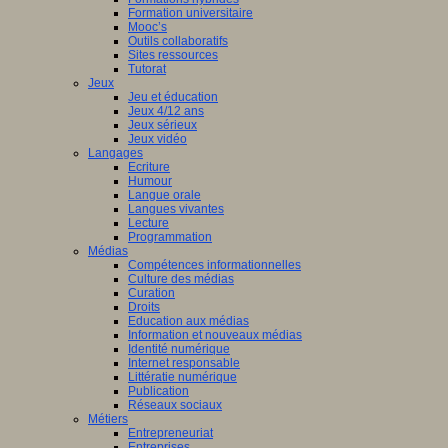
Formation universitaire
Mooc’s
Outils collaboratifs
Sites ressources
Tutorat
Jeux
Jeu et éducation
Jeux 4/12 ans
Jeux sérieux
Jeux vidéo
Langages
Ecriture
Humour
Langue orale
Langues vivantes
Lecture
Programmation
Médias
Compétences informationnelles
Culture des médias
Curation
Droits
Education aux médias
Information et nouveaux médias
Identité numérique
Internet responsable
Littératie numérique
Publication
Réseaux sociaux
Métiers
Entrepreneuriat
Entreprises