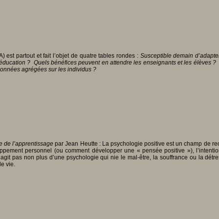
) est partout et fait l’objet de quatre tables rondes :
Susceptible demain d’adapter 
r l’éducation ? Quels bénéfices peuvent en attendre les enseignants et les élèves 
 données agrégées sur les individus ?
e de l’apprentissage
par Jean Heutte : La psychologie positive est un champ de rech
oppement personnel (ou comment développer une « pensée positive »), l’intention
ne s’agit pas non plus d’une psychologie qui nie le mal-être, la souffrance ou la 
e vie.