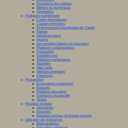
Evolutions des métiers
Métiers du numérique
Orientation
Pratiques numériques
Cartes heuristiques
Classes inversées
Environnement Numérique de Travail
Fablab
Géolocalisation
Images
Les mondes virtuels en éducation
Pratiques collaboratives
Podcasting
Smartphones
Tableaux numériques
Tablettes
Web radio
Webdocumentaire
eTwinning
Prospective
Ecosystème numérique
Espaces
Politique éducative
Scénarios prospectifs
Temps
Réseaux sociaux
Algorithme
Données
Réseaux sociaux et champ scolaire
Sélection de ressources
Bibliographies
Education artistique