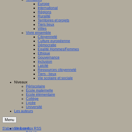
Europe
International
Régions
Ruralité
Territoires et projets
Tiers lieux
Villes
Vivre ensemble
Citoyenneté
Culture européenne
Démocratie
Egalité Hommes/Femmes
Ethique
Gouvernance
Inclusion
Laïcité
Ressources citoyenneté
Tiers - lieux
Vie scolaire et sociale
Niveaux
Périscolaire
Ecole maternelle
Ecole élémentaire
Collège
Lycée
Université
Les auteurs
Menu
S'abonner à ce flux RSS
S'informer