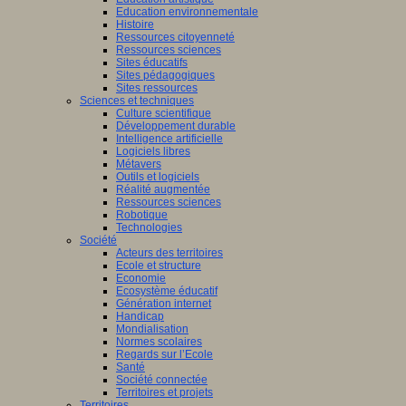
Education environnementale
Histoire
Ressources citoyenneté
Ressources sciences
Sites éducatifs
Sites pédagogiques
Sites ressources
Sciences et techniques
Culture scientifique
Développement durable
Intelligence artificielle
Logiciels libres
Métavers
Outils et logiciels
Réalité augmentée
Ressources sciences
Robotique
Technologies
Société
Acteurs des territoires
Ecole et structure
Economie
Ecosystème éducatif
Génération internet
Handicap
Mondialisation
Normes scolaires
Regards sur l’Ecole
Santé
Société connectée
Territoires et projets
Territoires