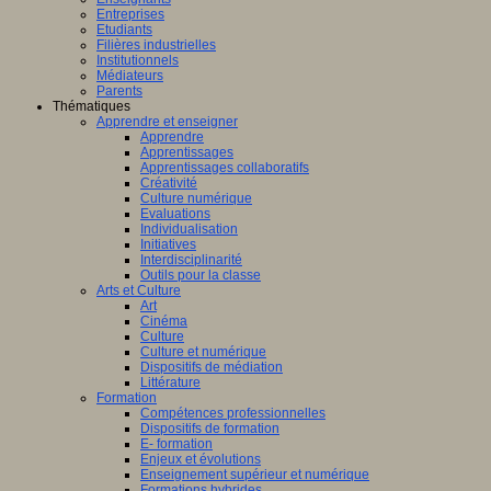
Entreprises
Etudiants
Filières industrielles
Institutionnels
Médiateurs
Parents
Thématiques
Apprendre et enseigner
Apprendre
Apprentissages
Apprentissages collaboratifs
Créativité
Culture numérique
Evaluations
Individualisation
Initiatives
Interdisciplinarité
Outils pour la classe
Arts et Culture
Art
Cinéma
Culture
Culture et numérique
Dispositifs de médiation
Littérature
Formation
Compétences professionnelles
Dispositifs de formation
E- formation
Enjeux et évolutions
Enseignement supérieur et numérique
Formations hybrides