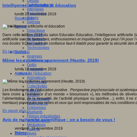
Débats
Faits marquants
Intelligence artificielle et éducation
Interviews
Reportages
lundi, 25 novembre 2019
Brèves
Reportages
Agenda
Innover
Didactique
Dispositifs
Dans cette édition 2019 du salon Educatec-Educatice, l’intelligence artificielle (IA
Pédagogie
artificielle suscite fantasmes, enthousiasmes et inquiétudes. Que peut l’IA pou
Recherche
nos écoles ? Quel cadre de confiance faut-il établir pour garantir la sécurité des
Technologies
En savoir plus...
Savoir(s)
Analyses
Même les systèmes apprennent (Heutte, 2019)
Conférences
Outils
Pratiques
lundi, 18 novembre 2019
Acteurs de l'éducation
Analyses
Animateurs
Chercheurs
Collectivités
Les fondements de l’éducation positive : Perspective psychosociale et systémiqu
Editeurs
faire croire à l’existence d’un monde « bisounours »), les méthodes de dével
EdTech
l’alimentation, de la sexualité, de l’activité physique ou sportive…), enfin, il 
Encadrement
mentaux) provoqués par celles et ceux qui sont responsables de nos conditions d
Enseignants
Entreprises
En savoir plus...
Etudiants
Filières industrielles
Avis de recherche scientifique : on a besoin de vous !
Institutionnels
Médiateurs
vendredi, 15 novembre 2019
Parents
Brèves
Thématiques