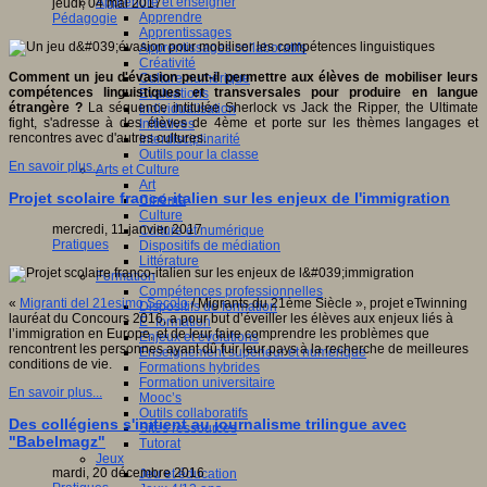
Apprendre et enseigner
jeudi, 04 mai 2017
Apprendre
Pédagogie
Apprentissages
Apprentissages collaboratifs
Créativité
Comment un jeu d'évasion peut-il permettre aux élèves de mobiliser leurs
Culture numérique
compétences linguistiques et transversales pour produire en langue
Evaluations
étrangère ?
La séquence intitulée Sherlock vs Jack the Ripper, the Ultimate
Individualisation
fight, s'adresse à des élèves de 4ème et porte sur les thèmes langages et
Initiatives
rencontres avec d'autres cultures.
Interdisciplinarité
Outils pour la classe
En savoir plus...
Arts et Culture
Art
Projet scolaire franco-italien sur les enjeux de l'immigration
Cinéma
Culture
mercredi, 11 janvier 2017
Culture et numérique
Pratiques
Dispositifs de médiation
Littérature
Formation
Compétences professionnelles
«
Migranti del 21esimo Secolo
/ Migrants du 21ème Siècle », projet eTwinning
Dispositifs de formation
lauréat du Concours 2016, a pour but d’éveiller les élèves aux enjeux liés à
E- formation
l’immigration en Europe, et de leur faire comprendre les problèmes que
Enjeux et évolutions
rencontrent les personnes ayant dû fuir leur pays à la recherche de meilleures
Enseignement supérieur et numérique
conditions de vie.
Formations hybrides
Formation universitaire
En savoir plus...
Mooc’s
Outils collaboratifs
Des collégiens s'initient au journalisme trilingue avec
Sites ressources
"Babelmagz"
Tutorat
Jeux
mardi, 20 décembre 2016
Jeu et éducation