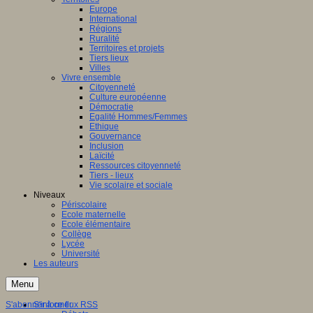
Europe
International
Régions
Ruralité
Territoires et projets
Tiers lieux
Villes
Vivre ensemble
Citoyenneté
Culture européenne
Démocratie
Egalité Hommes/Femmes
Ethique
Gouvernance
Inclusion
Laïcité
Ressources citoyenneté
Tiers - lieux
Vie scolaire et sociale
Niveaux
Périscolaire
Ecole maternelle
Ecole élémentaire
Collège
Lycée
Université
Les auteurs
Menu
S'abonner à ce flux RSS
S'informer