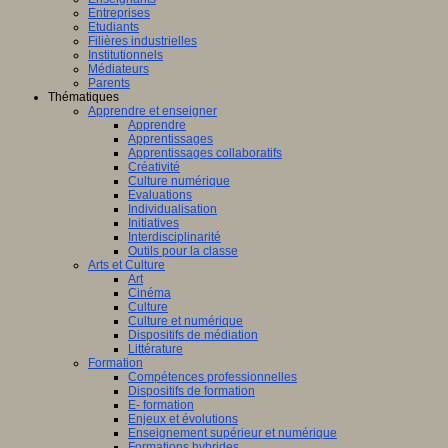
Entreprises
Etudiants
Filières industrielles
Institutionnels
Médiateurs
Parents
Thématiques
Apprendre et enseigner
Apprendre
Apprentissages
Apprentissages collaboratifs
Créativité
Culture numérique
Evaluations
Individualisation
Initiatives
Interdisciplinarité
Outils pour la classe
Arts et Culture
Art
Cinéma
Culture
Culture et numérique
Dispositifs de médiation
Littérature
Formation
Compétences professionnelles
Dispositifs de formation
E- formation
Enjeux et évolutions
Enseignement supérieur et numérique
Formations hybrides