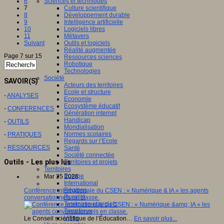
6
Sciences et techniques
7
Culture scientifique
8
Développement durable
9
Intelligence artificielle
10
Logiciels libres
11
Métavers
Suivant
Outils et logiciels
Réalité augmentée
Page 7 sur 15
Ressources sciences
Robotique
Technologies
Société
SAVOIR(S)
Acteurs des territoires
Ecole et structure
-
ANALYSES
Economie
Ecosystème éducatif
-
CONFERENCES
Génération internet
Handicap
-
OUTILS
Mondialisation
Normes scolaires
-
PRATIQUES
Regards sur l’Ecole
-
RESSOURCES
Santé
Société connectée
Outils - Les plus lus
Territoires et projets
Territoires
Europe
Mar 25 2026
International
Régions
Conférence internationale du CSEN : « Numérique & IA » les agents
Ruralité
conversationnels en classe.
Territoires et projets
Tiers lieux
Villes
Le Conseil scientifique de l’Éducation…
En savoir plus...