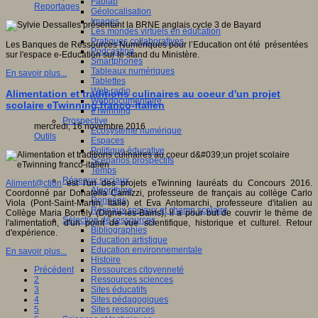
Fablab
Reportages
Géolocalisation
Images
Les mondes virtuels en éducation
Pratiques collaboratives
Les Banques de Ressources Numériques pour l’Education ont été présentées
Podcasting
sur l'espace e-Education sur le stand du Ministère.
Smartphones
Tableaux numériques
En savoir plus...
Tablettes
Web radio
Alimentation et traditions culinaires au coeur d'un projet
Webdocumentaire
scolaire eTwinning franco-italien
eTwinning
Prospective
mercredi, 16 novembre 2016
Ecosystème numérique
Outils
Espaces
Politique éducative
Scénarios prospectifs
Temps
Réseaux sociaux
Aliment@ction
est l'un des projets eTwinning lauréats du Concours 2016.
Algorithme
Coordonné par Donatella Camizzi, professeure de français au collège Carlo
Données
Viola (Pont-Saint-Martin, Italie) et Eva Antomarchi, professeure d'italien au
Réseaux sociaux et champ scolaire
Collège Maria Borrély (Digne-les-Bains), il a pour but de couvrir le thème de
Sélection de ressources
l'alimentation, d'un point de vue scientifique, historique et culturel. Retour
Bibliographies
d'expérience.
Education artistique
Education environnementale
En savoir plus...
Histoire
Précédent
Ressources citoyenneté
2
Ressources sciences
3
Sites éducatifs
4
Sites pédagogiques
5
Sites ressources