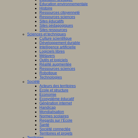
Education environnementale
Histoire
Ressources citoyenneté
Ressources sciences
Sites éducatifs
Sites pédagogiques
Sites ressources
Sciences et techniques
Culture scientifique
Développement durable
Intelligence artificielle
Logiciels libres
Métavers
Outils et logiciels
Réalité augmentée
Ressources sciences
Robotique
Technologies
Société
Acteurs des territoires
Ecole et structure
Economie
Ecosystème éducatif
Génération internet
Handicap
Mondialisation
Normes scolaires
Regards sur l’Ecole
Santé
Société connectée
Territoires et projets
Territoires