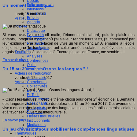
Débats
Faits marquants
Un moment fantastique
Interviews
Reportages
lundi, 15 mai 2017
Brèves
Pratiques
Agenda
Innover
Didactique
Dispositifs
Si vous aviez vu ce jeudi matin, l'étonnement d'abord, puis le plaisir des
Pédagogie
enfants, lorsqu'au moment où j'allais leur rendre leurs tests, j'ai commencé par
Recherche
leur expliquer une autre façon de vivre un tel moment. En Allemagne, à l’école
Technologies
où j’enseigne le français durant cette année scolaire, les élèves sont très
Savoir(s)
angoissés, "stressés des notes". Encore plus qu'en France, me semble-t-il.
Analyses
En savoir plus...
Conférences
Outils
Du 15 au 20 mai : " Osons les langues " !
Pratiques
Acteurs de l'éducation
Animateurs
vendredi, 12 mai 2017
Chercheurs
Agenda
Collectivités
Editeurs
EdTech
e
Encadrement
« Osons les langues », c'est le thème choisi pour cette 2
édition de la Semaine
Enseignants
des langues vivantes qui se déroulera du 15 au 20 mai 2017. Cet événement
Entreprises
vise à encourager la pratique des langues au sein des établissements scolaires
Etudiants
et à favoriser l'ouverture interculturelle.
Filières industrielles
En savoir plus...
Institutionnels
Médiateurs
Un jeu d'évasion pour mobiliser les compétences linguistiques
Parents
Thématiques