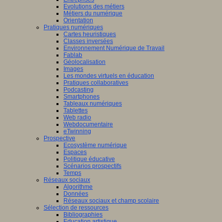
Evolutions des métiers
Métiers du numérique
Orientation
Pratiques numériques
Cartes heuristiques
Classes inversées
Environnement Numérique de Travail
Fablab
Géolocalisation
Images
Les mondes virtuels en éducation
Pratiques collaboratives
Podcasting
Smartphones
Tableaux numériques
Tablettes
Web radio
Webdocumentaire
eTwinning
Prospective
Ecosystème numérique
Espaces
Politique éducative
Scénarios prospectifs
Temps
Réseaux sociaux
Algorithme
Données
Réseaux sociaux et champ scolaire
Sélection de ressources
Bibliographies
Education artistique