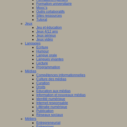
Formation universitaire
Mooc’s
Outils collaboratifs
Sites ressources
Tutorat
Jeux
Jeu et éducation
Jeux 4/12 ans
Jeux sérieux
Jeux vidéo
Langages
Ecriture
Humour
Langue orale
Langues vivantes
Lecture
Programmation
Médias
Compétences informationnelles
Culture des médias
Curation
Droits
Education aux médias
Information et nouveaux médias
Identité numérique
Internet responsable
Littératie numérique
Publication
Réseaux sociaux
Métiers
Entrepreneuriat
Entreprises