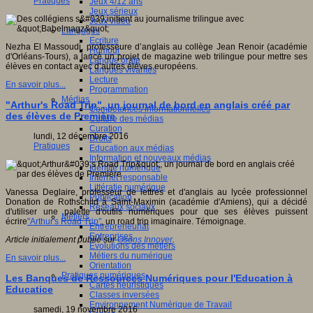
Pratiques
Jeux 4/12 ans
Jeux sérieux
Jeux vidéo
Langages
Ecriture
Nezha El Massoudi, professeure d’anglais au collège Jean Renoir (académie
Humour
d'Orléans-Tours), a lancé un projet de magazine web trilingue pour mettre ses
Langue orale
élèves en contact avec d’autres élèves européens.
Langues vivantes
Lecture
En savoir plus...
Programmation
Médias
"Arthur's Road Trip", un journal de bord en anglais créé par
Compétences informationnelles
des élèves de Première
Culture des médias
Curation
lundi, 12 décembre 2016
Droits
Pratiques
Education aux médias
Information et nouveaux médias
Identité numérique
Internet responsable
Littératie numérique
Vanessa Deglaire, professeur de lettres et d'anglais au lycée professionnel
Publication
Donation de Rothschild à Saint-Maximin (académie d'Amiens), qui a décidé
Réseaux sociaux
d'utiliser une palette d'outils numériques pour que ses élèves puissent
Métiers
écrire
"Arthur's Road Trip"
, un road trip imaginaire. Témoignage.
Entrepreneuriat
Entreprises
Article initialement publié sur
Osons Innover
.
Evolutions des métiers
Métiers du numérique
En savoir plus...
Orientation
Pratiques numériques
Les Banques de Ressources Numériques pour l'Education à
Cartes heuristiques
Educatice
Classes inversées
Environnement Numérique de Travail
samedi, 19 novembre 2016