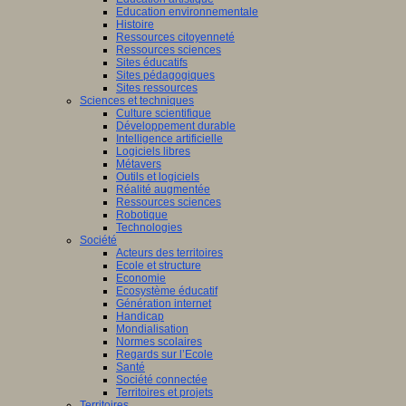
Education environnementale
Histoire
Ressources citoyenneté
Ressources sciences
Sites éducatifs
Sites pédagogiques
Sites ressources
Sciences et techniques
Culture scientifique
Développement durable
Intelligence artificielle
Logiciels libres
Métavers
Outils et logiciels
Réalité augmentée
Ressources sciences
Robotique
Technologies
Société
Acteurs des territoires
Ecole et structure
Economie
Ecosystème éducatif
Génération internet
Handicap
Mondialisation
Normes scolaires
Regards sur l’Ecole
Santé
Société connectée
Territoires et projets
Territoires