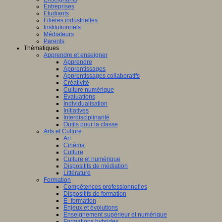
Entreprises
Etudiants
Filières industrielles
Institutionnels
Médiateurs
Parents
Thématiques
Apprendre et enseigner
Apprendre
Apprentissages
Apprentissages collaboratifs
Créativité
Culture numérique
Evaluations
Individualisation
Initiatives
Interdisciplinarité
Outils pour la classe
Arts et Culture
Art
Cinéma
Culture
Culture et numérique
Dispositifs de médiation
Littérature
Formation
Compétences professionnelles
Dispositifs de formation
E- formation
Enjeux et évolutions
Enseignement supérieur et numérique
Formations hybrides