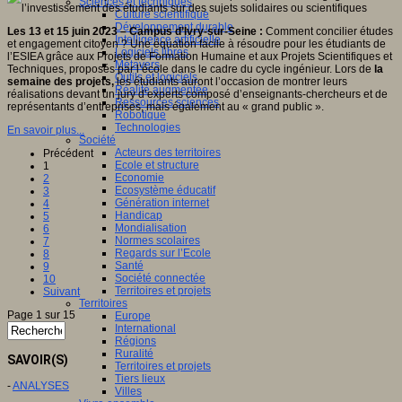
Sciences et techniques
Culture scientifique
Développement durable
Les 13 et 15 juin 2023 – Campus d’Ivry-sur-Seine :
Comment concilier études
Intelligence artificielle
et engagement citoyen ? Une équation facile à résoudre pour les étudiants de
Logiciels libres
l’ESIEA grâce aux Projets de Formation Humaine et aux Projets Scientifiques et
Métavers
Techniques, proposés par l’école dans le cadre du cycle ingénieur. Lors de
la
Outils et logiciels
semaine des projets,
les étudiants auront l’occasion de montrer leurs
Réalité augmentée
réalisations devant un jury d’experts composé d’enseignants-chercheurs et de
Ressources sciences
représentants d’entreprises, mais également au « grand public ».
Robotique
Technologies
En savoir plus...
Société
Acteurs des territoires
Précédent
Ecole et structure
1
Economie
2
Ecosystème éducatif
3
Génération internet
4
Handicap
5
Mondialisation
6
Normes scolaires
7
Regards sur l’Ecole
8
Santé
9
Société connectée
10
Territoires et projets
Suivant
Territoires
Page 1 sur 15
Europe
International
Régions
Ruralité
SAVOIR(S)
Territoires et projets
Tiers lieux
-
ANALYSES
Villes