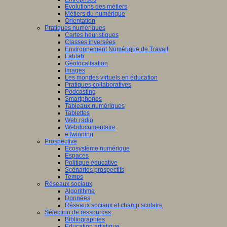
Evolutions des métiers
Métiers du numérique
Orientation
Pratiques numériques
Cartes heuristiques
Classes inversées
Environnement Numérique de Travail
Fablab
Géolocalisation
Images
Les mondes virtuels en éducation
Pratiques collaboratives
Podcasting
Smartphones
Tableaux numériques
Tablettes
Web radio
Webdocumentaire
eTwinning
Prospective
Ecosystème numérique
Espaces
Politique éducative
Scénarios prospectifs
Temps
Réseaux sociaux
Algorithme
Données
Réseaux sociaux et champ scolaire
Sélection de ressources
Bibliographies
Education artistique