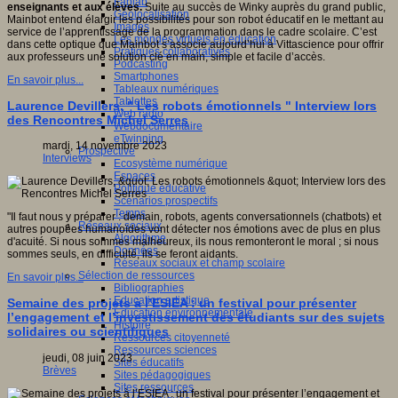
Fablab
enseignants et aux élèves.
Suite au succès de Winky auprès du grand public,
Géolocalisation
Mainbot entend élargir les possibilités pour son robot éducatif en le mettant au
Images
service de l’apprentissage de la programmation dans le cadre scolaire. C’est
Les mondes virtuels en éducation
dans cette optique que Mainbot s’associe aujourd’hui à Vittascience pour offrir
Pratiques collaboratives
aux professeurs une solution clé en main, simple et facile d’accès.
Podcasting
Smartphones
En savoir plus...
Tableaux numériques
Tablettes
Laurence Devillers, " Les robots émotionnels " Interview lors
Web radio
des Rencontres Michel Serres
Webdocumentaire
eTwinning
mardi, 14 novembre 2023
Prospective
Interviews
Ecosystème numérique
Espaces
Politique éducative
Scénarios prospectifs
Temps
"Il faut nous y préparer : demain, robots, agents conversationnels (chatbots) et
Réseaux sociaux
autres poupées humanoïdes vont détecter nos émotions avec de plus en plus
Algorithme
d'acuité. Si nous sommes malheureux, ils nous remonteront le moral ; si nous
Données
sommes seuls, en difficulté, ils se feront aidants.
Réseaux sociaux et champ scolaire
Sélection de ressources
En savoir plus...
Bibliographies
Education artistique
Semaine des projets à l’ESIEA : un festival pour présenter
Education environnementale
l’engagement et l’investissement des étudiants sur des sujets
Histoire
solidaires ou scientifiques
Ressources citoyenneté
Ressources sciences
jeudi, 08 juin 2023
Sites éducatifs
Brèves
Sites pédagogiques
Sites ressources