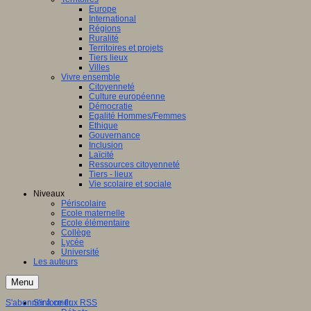
Europe
International
Régions
Ruralité
Territoires et projets
Tiers lieux
Villes
Vivre ensemble
Citoyenneté
Culture européenne
Démocratie
Egalité Hommes/Femmes
Ethique
Gouvernance
Inclusion
Laïcité
Ressources citoyenneté
Tiers - lieux
Vie scolaire et sociale
Niveaux
Périscolaire
Ecole maternelle
Ecole élémentaire
Collège
Lycée
Université
Les auteurs
Menu
S'abonner à ce flux RSS
S'informer