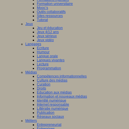
Formation universitaire
Mooc’s
Outils collaboratifs
Sites ressources
Tutorat
Jeux
Jeu et éducation
Jeux 4/12 ans
Jeux sérieux
Jeux vidéo
Langages
Ecriture
Humour
Langue orale
Langues vivantes
Lecture
Programmation
Médias
Compétences informationnelles
Culture des médias
Curation
Droits
Education aux médias
Information et nouveaux médias
Identité numérique
Internet responsable
Littératie numérique
Publication
Réseaux sociaux
Métiers
Entrepreneuriat
Entreprises