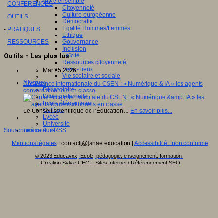
Vivre ensemble
-
CONFERENCES
Citoyenneté
Culture européenne
-
OUTILS
Démocratie
Egalité Hommes/Femmes
-
PRATIQUES
Ethique
-
RESSOURCES
Gouvernance
Inclusion
Outils - Les plus lus
Laïcité
Ressources citoyenneté
Tiers - lieux
Mar 25 2026
Vie scolaire et sociale
Niveaux
Conférence internationale du CSEN : « Numérique & IA » les agents
Périscolaire
conversationnels en classe.
Ecole maternelle
Ecole élémentaire
Collège
Le Conseil scientifique de l’Éducation…
En savoir plus...
Lycée
Université
Souscrire à ce flux RSS
Les auteurs
Mentions légales
| contact[@]anae.education |
Accessibilité : non conforme
© 2023 Educavox, Ecole, pédagogie, enseignement, formation
Creation Sylvie CECI - Sites Internet / Référencement SEO