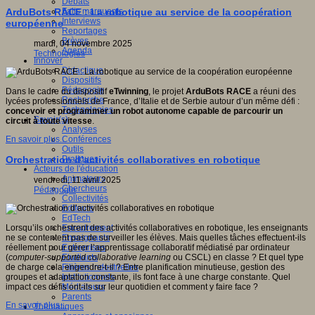
Débats
Faits marquants
ArduBots RACE : La robotique au service de la coopération
Interviews
européenne
Reportages
Brèves
mardi, 04 novembre 2025
Agenda
Technologies
Innover
Didactique
Dispositifs
Pédagogie
Dans le cadre du dispositif
eTwinning
, le projet
ArduBots RACE
a réuni des
Recherche
lycées professionnels de France, d’Italie et de Serbie autour d’un même défi :
Technologies
concevoir et programmer un robot autonome capable de parcourir un
Savoir(s)
circuit à toute vitesse
.
Analyses
Conférences
En savoir plus...
Outils
Pratiques
Orchestration d’activités collaboratives en robotique
Acteurs de l'éducation
Animateurs
vendredi, 11 avril 2025
Chercheurs
Pédagogie
Collectivités
Editeurs
EdTech
Encadrement
Lorsqu’ils orchestrent des activités collaboratives en robotique, les enseignants
Enseignants
ne se contentent pas de surveiller les élèves. Mais quelles tâches effectuent-ils
Entreprises
réellement pour gérer l’apprentissage collaboratif médiatisé par ordinateur
Etudiants
(
computer-supported collaborative learning
ou CSCL) en classe ? Et quel type
Filières industrielles
de charge cela engendre-t-il ? Entre planification minutieuse, gestion des
Institutionnels
groupes et adaptation constante, ils font face à une charge constante. Quel
Médiateurs
impact ces défis ont-ils sur leur quotidien et comment y faire face ?
Parents
En savoir plus...
Thématiques