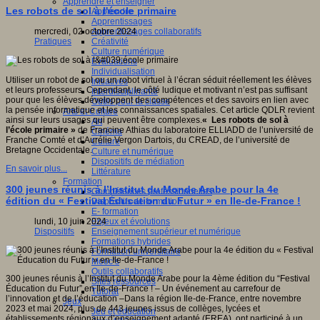
Apprendre et enseigner
Les robots de sol à l'école primaire
Apprendre
Apprentissages
Apprentissages collaboratifs
mercredi, 02 octobre 2024
Créativité
Pratiques
Culture numérique
Evaluations
Individualisation
Utiliser un robot de sol ou un robot virtuel à l’écran séduit réellement les élèves
Initiatives
et leurs professeurs. Cependant, le côté ludique et motivant n’est pas suffisant
Interdisciplinarité
pour que les élèves développent des compétences et des savoirs en lien avec
Outils pour la classe
la pensée informatique et les connaissances spatiales. Cet article QDLR revient
Arts et Culture
ainsi sur leurs usages qui peuvent être complexes.
« Les robots de sol à
Art
l’école primaire »
de Francine Athias du laboratoire ELLIADD de l’université de
Cinéma
Franche Comté et d’Aurélie Vergon Dartois, du CREAD, de l’université de
Culture
Bretagne Occidentale.
Culture et numérique
Dispositifs de médiation
En savoir plus...
Littérature
Formation
300 jeunes réunis à l’Institut du Monde Arabe pour la 4e
Compétences professionnelles
édition du « Festival Éducation du Futur » en Ile-de-France !
Dispositifs de formation
E- formation
Enjeux et évolutions
lundi, 10 juin 2024
Enseignement supérieur et numérique
Dispositifs
Formations hybrides
Formation universitaire
Mooc’s
Outils collaboratifs
300 jeunes réunis à l’Institut du Monde Arabe pour la 4ème édition du “Festival
Sites ressources
Éducation du Futur” en Ile-de-France ! – Un événement au carrefour de
Tutorat
l’innovation et de l’éducation –Dans la région Ile-de-France, entre novembre
Jeux
2023 et mai 2024, plus de 443 jeunes issus de collèges, lycées et
Jeu et éducation
établissements régionaux d’enseignement adapté (EREA), ont participé à un