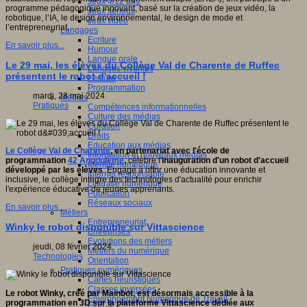
Jeux 4/12 ans
programme pédagogique innovant, basé sur la création de jeux vidéo, la
Jeux sérieux
robotique, l’IA, le design environnemental, le design de mode et
Jeux vidéo
l’entrepreneuriat.
Langages
Ecriture
En savoir plus...
Humour
Langue orale
Le 29 mai, les élèves du Collège Val de Charente de Ruffec
Langues vivantes
présentent le robot d'accueil !
Lecture
Programmation
mardi, 28 mai 2024
Médias
Pratiques
Compétences informationnelles
Culture des médias
Curation
Droits
Education aux médias
Le Collège Val de Charente
, en partenariat avec l'école de
Information et nouveaux médias
programmation
42 Angoulême
,
célèbre l'
inauguration d'un robot d'accueil
Identité numérique
développé par les élèves
. Engagé à offrir une éducation innovante et
Internet responsable
inclusive, le collège intègre des technologies d'actualité pour enrichir
Littératie numérique
l'expérience éducative de jeunes apprenants.
Publication
Réseaux sociaux
En savoir plus...
Métiers
Entrepreneuriat
Winky le robot disponible sur Vittascience
Entreprises
Evolutions des métiers
jeudi, 08 février 2024
Métiers du numérique
Technologies
Orientation
Pratiques numériques
Cartes heuristiques
Classes inversées
Le robot Winky, créé par Mainbot, est désormais accessible à la
Environnement Numérique de Travail
programmation en 3D sur la plateforme Vittascience dédiée aux