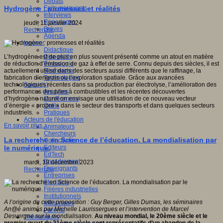
Débats
Faits marquants
Hydrogène : promesses et réalités
Interviews
Reportages
jeudi, 11 janvier 2024
Brèves
Recherche
Agenda
Innover
Didactique
Dispositifs
L’hydrogène est de plus en plus souvent présenté comme un atout en matière
Pédagogie
de réduction d’émission de gaz à effet de serre. Connu depuis des siècles, il est
Recherche
actuellement utilisé dans des secteurs aussi différents que le raffinage, la
Technologies
fabrication d’engrais ou l’exploration spatiale. Grâce aux avancées
Savoir(s)
technologiques récentes dans sa production par électrolyse, l’amélioration des
Analyses
performances des piles à combustibles et les récentes découvertes
Conférences
d’hydrogène naturel on envisage une utilisation de ce nouveau vecteur
Outils
d’énergie « propre » dans le secteur des transports et dans quelques secteurs
Pratiques
industriels.
Acteurs de l'éducation
En savoir plus...
Animateurs
Chercheurs
La recherche en Science de l’éducation. La mondialisation par
Collectivités
Editeurs
le numérique.
EdTech
Encadrement
mardi, 19 décembre 2023
Enseignants
Recherche
Entreprises
Etudiants
Filières industrielles
Institutionnels
A l’origine de cette proposition : Guy Berger, Gilles Dumas, les séminaires
Médiateurs
An@é animés par Michelle Laurissergues et l’intervention de Marcel
Parents
Desvergne sur la mondialisation
.
Au niveau mondial, le 20ème siècle et le
Thématiques