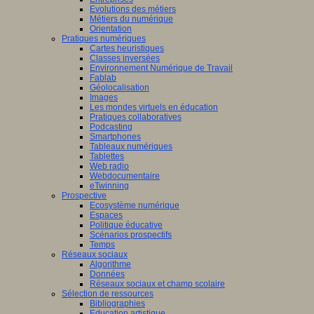
Evolutions des métiers
Métiers du numérique
Orientation
Pratiques numériques
Cartes heuristiques
Classes inversées
Environnement Numérique de Travail
Fablab
Géolocalisation
Images
Les mondes virtuels en éducation
Pratiques collaboratives
Podcasting
Smartphones
Tableaux numériques
Tablettes
Web radio
Webdocumentaire
eTwinning
Prospective
Ecosystème numérique
Espaces
Politique éducative
Scénarios prospectifs
Temps
Réseaux sociaux
Algorithme
Données
Réseaux sociaux et champ scolaire
Sélection de ressources
Bibliographies
Education artistique