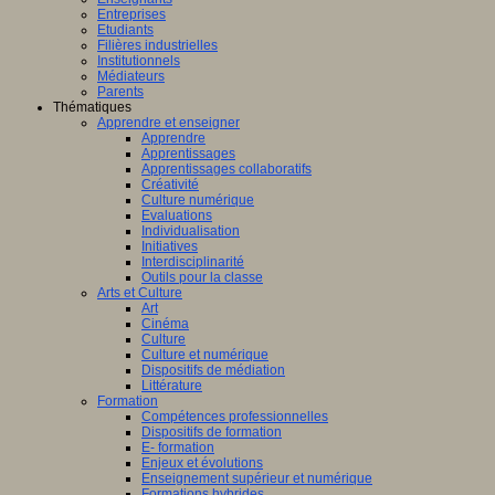
Entreprises
Etudiants
Filières industrielles
Institutionnels
Médiateurs
Parents
Thématiques
Apprendre et enseigner
Apprendre
Apprentissages
Apprentissages collaboratifs
Créativité
Culture numérique
Evaluations
Individualisation
Initiatives
Interdisciplinarité
Outils pour la classe
Arts et Culture
Art
Cinéma
Culture
Culture et numérique
Dispositifs de médiation
Littérature
Formation
Compétences professionnelles
Dispositifs de formation
E- formation
Enjeux et évolutions
Enseignement supérieur et numérique
Formations hybrides