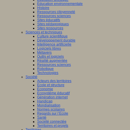
Education environnementale
Histoire
Ressources citoyenneté
Ressources sciences
Sites éducatifs
Sites pédagogiques
Sites ressources
Sciences et techniques
Culture scientifique
Développement durable
Intelligence artificielle
Logiciels libres
Métavers
Outils et logiciels
Réalité augmentée
Ressources sciences
Robotique
Technologies
Société
Acteurs des territoires
Ecole et structure
Economie
Ecosystème éducatif
Génération internet
Handicap
Mondialisation
Normes scolaires
Regards sur l’Ecole
Santé
Société connectée
Territoires et projets
Territoires