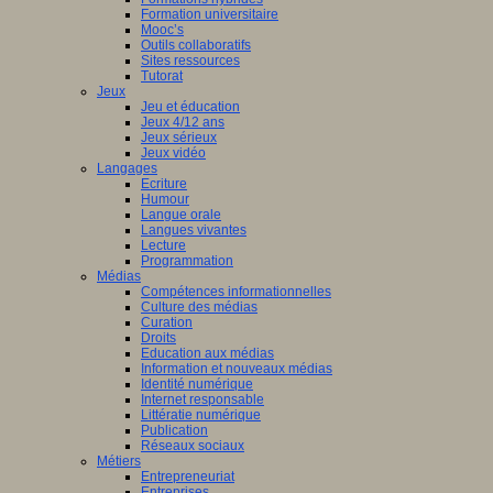
Formation universitaire
Mooc’s
Outils collaboratifs
Sites ressources
Tutorat
Jeux
Jeu et éducation
Jeux 4/12 ans
Jeux sérieux
Jeux vidéo
Langages
Ecriture
Humour
Langue orale
Langues vivantes
Lecture
Programmation
Médias
Compétences informationnelles
Culture des médias
Curation
Droits
Education aux médias
Information et nouveaux médias
Identité numérique
Internet responsable
Littératie numérique
Publication
Réseaux sociaux
Métiers
Entrepreneuriat
Entreprises