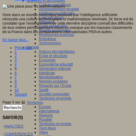
Sciences et techniques
Culture scientifique
Développement durable
Intelligence artificielle
Vivre dans un monde numérique bousculé par l’intelligence artificielle
Logiciels libres
nécessite une culture technologique et mathématique minimale. Or, force est de
Métavers
constater que l’enseignement de cette dernière discipline connaît des difficultés
Outils et logiciels
de tous ordres périodiquement mises en exergue par les mauvais classements
Réalité augmentée
de la France dans les comparaisons internationales PISA et autres.
Ressources sciences
Robotique
En savoir plus...
Technologies
Société
Précédent
Acteurs des territoires
1
Ecole et structure
2
Economie
3
Ecosystème éducatif
4
Génération internet
5
Handicap
6
Mondialisation
7
Normes scolaires
8
Regards sur l’Ecole
9
Santé
10
Société connectée
Suivant
Territoires et projets
Page 5 sur 31
Territoires
Europe
International
Régions
SAVOIR(S)
Ruralité
Territoires et projets
-
ANALYSES
Tiers lieux
Villes
-
CONFERENCES