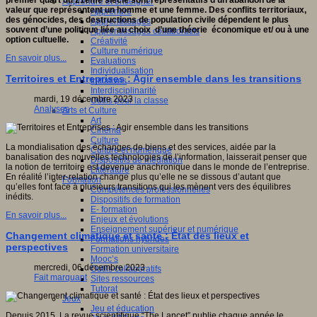
premier quart du 21ème siècle sont représentatifs d’un abandon de la
Apprendre et enseigner
valeur que représentent un homme et une femme. Des conflits territoriaux,
Apprendre
des génocides, des destructions de population civile dépendent le plus
Apprentissages
souvent d’une politique liée au choix d’une théorie économique et/ ou à une
Apprentissages collaboratifs
option cultuelle.
Créativité
Culture numérique
En savoir plus...
Evaluations
Individualisation
Territoires et Entreprises : Agir ensemble dans les transitions
Initiatives
Interdisciplinarité
mardi, 19 décembre 2023
Outils pour la classe
Analyses
Arts et Culture
Art
Cinéma
Culture
La mondialisation des échanges de biens et des services, aidée par la
Culture et numérique
banalisation des nouvelles technologies de l’information, laisserait penser que
Dispositifs de médiation
la notion de territoire est devenue anachronique dans le monde de l’entreprise.
Littérature
En réalité l’inter-relation change plus qu’elle ne se dissous d’autant que
Formation
qu’elles font face à plusieurs transitions qui les mènent vers des équilibres
Compétences professionnelles
inédits.
Dispositifs de formation
E- formation
En savoir plus...
Enjeux et évolutions
Enseignement supérieur et numérique
Changement climatique et santé : État des lieux et
Formations hybrides
perspectives
Formation universitaire
Mooc’s
mercredi, 06 décembre 2023
Outils collaboratifs
Fait marquant
Sites ressources
Tutorat
Jeux
Jeu et éducation
Depuis 2015, La revue scientifique “The Lancet” publie chaque année le