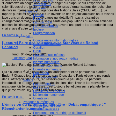
Jeux 4/12 ans
“Countdown on health and climate change” qui s’appuie sur l’expertise de
Jeux sérieux
scientifiques et professionnels de la santé issus d’organisations de recherche
Jeux vidéo
de niveau international et d’agences des Nations Unies (OMS, FAO, …). Le
Langages
rapport publié mi-novembre fait un inventaire des enjeux auxquels nous faisons
Ecriture
face dans un document de 49 pages qui détaille l’impact croissant du
Humour
changement climatique sur la santé santé des populations du monde entier en
Langue orale
pointant les risques qui pourraient s’aggraver d’une part et les opportunité pour
Langues vivantes
y faire face d’autre part.
Lecture
Programmation
En savoir plus...
Médias
Compétences informationnelles
[Lecture] Faire des sciences avec Star Wars de Roland
Culture des médias
Lehoucq
Curation
Droits
lundi, 04 décembre 2023
Education aux médias
Fait marquant
Information et nouveaux médias
Identité numérique
Internet responsable
Littératie numérique
Qui n'a jamais rêvé d'enfourcher un landspeeder et de parcourir la planète
Publication
Endor ? Chaque fois que je suis au parc Disneyland Paris et que je me rends
Réseaux sociaux
dans l'attraction Star Tours, j'en ressors quelque peu déçu. Le parcours
Métiers
introductif me propose nombre de destinations dont il vante les merveillers
Entrepreneuriat
mais, une fois le voyage passé, c'est toujours bel et bien sur la planète Terre
Entreprises
que je me trouve. Il y aurait donc tromperie ?
Evolutions des métiers
Métiers du numérique
En savoir plus...
Orientation
Pratiques numériques
L'émission du Forum Changer d'ère - Débat empathique : "
Cartes heuristiques
Réenchanter le monde "
Classes inversées
Environnement Numérique de Travail