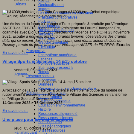
dimanche, 05 novembre 2023
Fablab
Débats
Géolocalisation
Images
Les mondes virtuels en éducation
Pratiques collaboratives
Podcasting
Une émission du forum « Changer d'Ère » préparée & produite par Véronique
Smartphones
ANGER-de FRIBERG, Fondatrice et Présidente du Forum Changer d'Ère,
Tableaux numériques
coanimée avec Éloi CHOPLIN (Directeur de l'Agence Triple C) le 23 novembre
Tablettes
2021. Ecoute
r à nouveau les Cinq grands témoins, observateurs des grands
Web radio
défis qui se posent, des mutations en cours, sont réunis autour de Joël de
Webdocumentaire
Rosnay, parrain du forum animé
par
Véronique ANGER-de FRIBERG.
Extraits
eTwinning
Prospective
En savoir plus...
Ecosystème numérique
Espaces
Village Sports & Sciences 14 &15 octobre
Politique éducative
Scénarios prospectifs
vendredi, 06 octobre 2023
Temps
Agenda
Réseaux sociaux
Algorithme
Données
Réseaux sociaux et champ scolaire
A l'occasion de la 32e Fête de la Science et en pleine coupe du monde de
Sélection de ressources
rugby, avant d’accueillir les JO à Paris, le Village des Sciences se transforme
Bibliographies
en "Village Sports & Sciences ».
Education artistique
14 Octobre 2023 > 15 Octobre 2023
Education environnementale
Histoire
En savoir plus...
Ressources citoyenneté
Ressources sciences
Une place pour les mathématiques
Sites éducatifs
Sites pédagogiques
jeudi, 05 octobre 2023
Sites ressources
Fait marquant