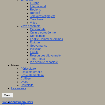
Europe
International
Régions
Ruralité
Territoires et projets
Tiers lieux
Villes
Vivre ensemble
Citoyenneté
Culture européenne
Démocratie
Egalité Hommes/Femmes
Ethique
Gouvernance
Inclusion
Laïcité
Ressources citoyenneté
Tiers - lieux
Vie scolaire et sociale
Niveaux
Périscolaire
Ecole maternelle
Ecole élémentaire
Collège
Lycée
Université
Les auteurs
Menu
S'abonner à ce flux RSS
S'informer