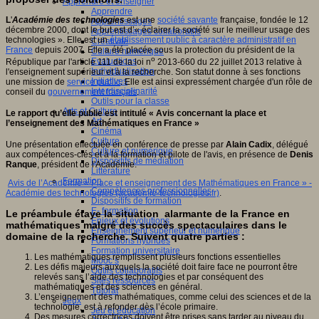
Apprendre et enseigner
Apprendre
L
'
Académie des technologies
est une
société savante
française, fondée le 12
Apprentissages
décembre 2000, dont le but est d’« éclairer la société sur le meilleur usage des
Apprentissages collaboratifs
technologies ». Elle est un
établissement public à caractère administratif en
Créativité
France
depuis 2007. Elle a été placée sous la protection du président de la
Culture numérique
o
Evaluations
République par l'article 111 de la loi n
2013-660 du 22 juillet 2013 relative à
Individualisation
l'enseignement supérieur et à la recherche. Son statut donne à ses fonctions
Initiatives
une mission de
service public
. Elle est ainsi expressément chargée d'un rôle de
Interdisciplinarité
conseil du
gouvernement français
.
Outils pour la classe
Arts et Culture
Le rapport qu’elle publie est intitulé « Avis concernant la place et
Art
l’enseignement des Mathématiques en France »
Cinéma
Culture
Une présentation effectuée en conférence de presse par
Alain Cadix
, délégué
Culture et numérique
aux compétences-clés et à la formation et pilote de l'avis, en présence de
Denis
Dispositifs de médiation
Ranque
, président de l'Académie.
Littérature
Formation
Avis de l’Académie « Place et enseignement des Mathématiques en France » -
Compétences professionnelles
Académie des technologies (academie-technologies.fr)
.
Dispositifs de formation
E- formation
Le préambule étaye la situation alarmante de la France en
Enjeux et évolutions
mathématiques malgré des succès spectaculaires dans le
Enseignement supérieur et numérique
domaine de la recherche. Suivent quatre parties :
Formations hybrides
Formation universitaire
Les mathématiques remplissent plusieurs fonctions essentielles
Mooc’s
Les défis majeurs auxquels la société doit faire face ne pourront être
Outils collaboratifs
relevés sans l’aide des technologies et par conséquent des
Sites ressources
mathématiques et des sciences en général.
Tutorat
L’enseignement des mathématiques, comme celui des sciences et de la
Jeux
technologie, est à refonder dès l’école primaire.
Jeu et éducation
Des mesures correctrices doivent être prises sans tarder au niveau du