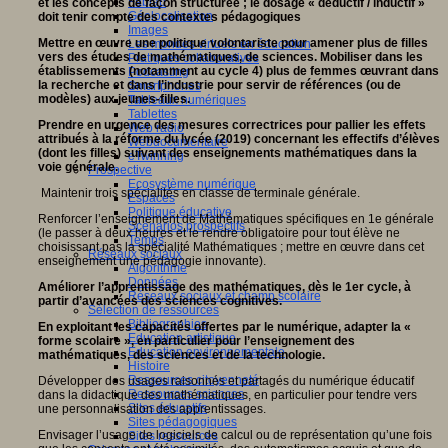
Fablab
et les concepts de façon structurée ; le dosage « déductif / inductif »
Géolocalisation
doit tenir compte des contextes pédagogiques
Images
Mettre en œuvre une politique volontariste pour amener plus de filles
Les mondes virtuels en éducation
vers des études de mathématiques, de sciences. Mobiliser dans les
Pratiques collaboratives
établissements (notamment au cycle 4) plus de femmes œuvrant dans
Podcasting
la recherche et dans l’industrie pour servir de références (ou de
Smartphones
modèles) aux jeunes-filles.
Tableaux numériques
Tablettes
Prendre en urgence des mesures correctrices pour pallier les effets
Web radio
attribués à la réforme du lycée (2019) concernant les effectifs d’élèves
Webdocumentaire
(dont les filles) suivant des enseignements mathématiques dans la
eTwinning
voie générale.
Prospective
Ecosystème numérique
Maintenir trois spécialités en classe de terminale générale.
Espaces
Politique éducative
Renforcer l’enseignement de Mathématiques spécifiques en 1e générale
Scénarios prospectifs
(le passer à deux heures et le rendre obligatoire pour tout élève ne
Temps
choisissant pas la spécialité Mathématiques ; mettre en œuvre dans cet
Réseaux sociaux
enseignement une pédagogie innovante).
Algorithme
Données
Améliorer l’apprentissage des mathématiques, dès le 1er cycle, à
Réseaux sociaux et champ scolaire
partir d’avancées des sciences cognitives.
Sélection de ressources
Bibliographies
En exploitant les capacités offertes par le numérique, adapter la «
Education artistique
forme scolaire », en particulier pour l’enseignement des
Education environnementale
mathématiques, des sciences et de la technologie.
Histoire
Ressources citoyenneté
Développer des usages raisonnés et partagés du numérique éducatif
Ressources sciences
dans la didactique des mathématiques, en particulier pour tendre vers
Sites éducatifs
une personnalisation des apprentissages.
Sites pédagogiques
Envisager l’usage de logiciels de calcul ou de représentation qu’une fois
Sites ressources