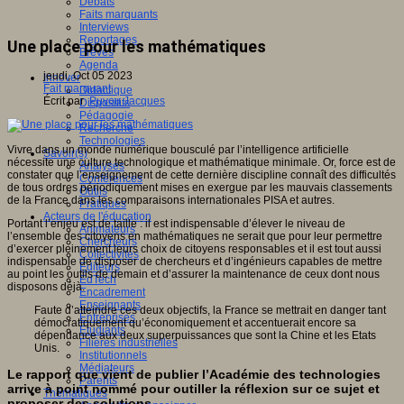
Débats
Faits marquants
Interviews
Reportages
Une place pour les mathématiques
Brèves
Agenda
jeudi, Oct 05 2023
Innover
Fait marquant
Didactique
Écrit par
Puyou Jacques
Dispositifs
Pédagogie
Recherche
Technologies
Vivre dans un monde numérique bousculé par l’intelligence artificielle
Savoir(s)
nécessite une culture technologique et mathématique minimale. Or, force est de
Analyses
constater que l’enseignement de cette dernière discipline connaît des difficultés
Conférences
de tous ordres périodiquement mises en exergue par les mauvais classements
Outils
de la France dans les comparaisons internationales PISA et autres.
Pratiques
Acteurs de l'éducation
Portant l’enjeu est de taille : il est indispensable d’élever le niveau de
Animateurs
l’ensemble des citoyens en mathématiques ne serait que pour leur permettre
Chercheurs
d’exercer pleinement leurs choix de citoyens responsables et il est tout aussi
Collectivités
indispensable de disposer de chercheurs et d’ingénieurs capables de mettre
Editeurs
au point les outils de demain et d’assurer la maintenance de ceux dont nous
EdTech
disposons déjà.
Encadrement
Enseignants
Faute d’atteindre ces deux objectifs, la France se mettrait en danger tant
Entreprises
démocratiquement qu’économiquement et accentuerait encore sa
Etudiants
dépendance aux deux superpuissances que sont la Chine et les Etats
Filières industrielles
Unis.
Institutionnels
Médiateurs
Le rapport que vient de publier l’Académie des technologies
Parents
arrive à point nommé pour outiller la réflexion sur ce sujet et
Thématiques
proposer des solutions.