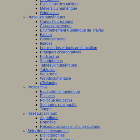
Evolutions des métiers
Métiers du numérique
Orientation
Pratiques numériques
Cartes heuristiques
Classes inversées
Environnement Numérique de Travail
Fablab
Géolocalisation
Images
Les mondes virtuels en éducation
Pratiques collaboratives
Podcasting
Smartphones
Tableaux numériques
Tablettes
Web radio
Webdocumentaire
eTwinning
Prospective
Ecosystème numérique
Espaces
Politique éducative
Scénarios prospectifs
Temps
Réseaux sociaux
Algorithme
Données
Réseaux sociaux et champ scolaire
Sélection de ressources
Bibliographies
Education artistique