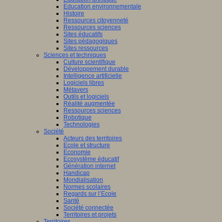
Education environnementale
Histoire
Ressources citoyenneté
Ressources sciences
Sites éducatifs
Sites pédagogiques
Sites ressources
Sciences et techniques
Culture scientifique
Développement durable
Intelligence artificielle
Logiciels libres
Métavers
Outils et logiciels
Réalité augmentée
Ressources sciences
Robotique
Technologies
Société
Acteurs des territoires
Ecole et structure
Economie
Ecosystème éducatif
Génération internet
Handicap
Mondialisation
Normes scolaires
Regards sur l’Ecole
Santé
Société connectée
Territoires et projets
Territoires