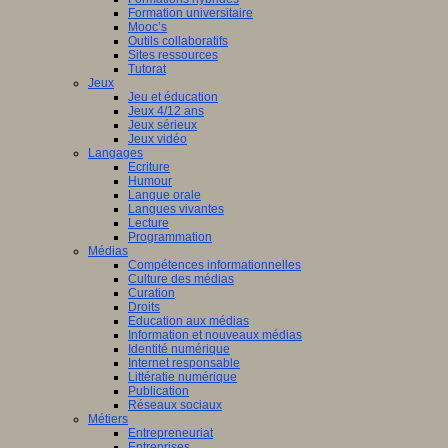
Formation universitaire
Mooc’s
Outils collaboratifs
Sites ressources
Tutorat
Jeux
Jeu et éducation
Jeux 4/12 ans
Jeux sérieux
Jeux vidéo
Langages
Ecriture
Humour
Langue orale
Langues vivantes
Lecture
Programmation
Médias
Compétences informationnelles
Culture des médias
Curation
Droits
Education aux médias
Information et nouveaux médias
Identité numérique
Internet responsable
Littératie numérique
Publication
Réseaux sociaux
Métiers
Entrepreneuriat
Entreprises