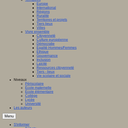
Europe
International
Régions
Ruralité
Territoires et projets
Tiers lieux
Villes
Vivre ensemble
Citoyenneté
Culture européenne
Démocratie
Egalité Hommes/Femmes
Ethique
Gouvernance
Inclusion
Laïcité
Ressources citoyenneté
Tiers - lieux
Vie scolaire et sociale
Niveaux
Périscolaire
Ecole maternelle
Ecole élémentaire
Collège
Lycée
Université
Les auteurs
Menu
S'informer