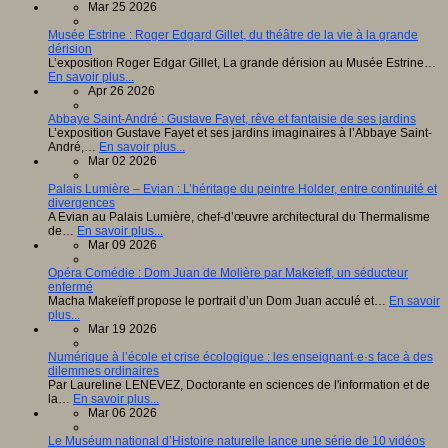
Mar 25 2026
Musée Estrine : Roger Edgard Gillet, du théâtre de la vie à la grande
dérision
L’exposition Roger Edgar Gillet, La grande dérision au Musée Estrine…
En savoir plus...
Apr 26 2026
Abbaye Saint-André : Gustave Fayet, rêve et fantaisie de ses jardins
L’exposition Gustave Fayet et ses jardins imaginaires à l’Abbaye Saint-
André,…
En savoir plus...
Mar 02 2026
Palais Lumière – Evian : L’héritage du peintre Holder, entre continuité et
divergences
A Evian au Palais Lumière, chef-d’œuvre architectural du Thermalisme
de…
En savoir plus...
Mar 09 2026
Opéra Comédie : Dom Juan de Molière par Makeïeff, un séducteur
enfermé
Macha Makeïeff propose le portrait d’un Dom Juan acculé et…
En savoir
plus...
Mar 19 2026
Numérique à l’école et crise écologique : les enseignant·e·s face à des
dilemmes ordinaires
Par Laureline LENEVEZ, Doctorante en sciences de l'information et de
la…
En savoir plus...
Mar 06 2026
Le Muséum national d’Histoire naturelle lance une série de 10 vidéos