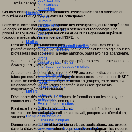
Jeux 4/12 ans
lycée général.
Jeux sérieux
Jeux vidéo
Cet avis contient des recommandations, essentiellement en direction du
Langages
ministère de l’Education. En voici les principales :
Ecriture
Humour
Faire de la formation initiale et continue des enseignants, du 1er degré et du
Langue orale
2d degré en mathématiques, ainsi qu’en sciences et technologie, une
Langues vivantes
priorité absolue de l’Éducation nationale et de l’Enseignement supérieur
Lecture
(parcours préparatoires en licence, INSPE…).
Programmation
Médias
Renforcer le Plan Mathématiques, pour les professeurs des écoles en
Compétences informationnelles
priorité et donner un nouvel élan au Plan Sciences et technologie pour les
Culture des médias
professeurs des écoles qui, à peine annoncé, parait avoir été abandonné.
Curation
Droits
Soutenir le développement des parcours préparatoires au professorat des
Education aux médias
écoles (PPPE), les évaluer.
Information et nouveaux médias
Identité numérique
Adapter les maquettes des masters MEEF aux besoins disciplinaires des
Internet responsable
futurs professeurs ; revoir la politique de ressources humaines des INSPE
Littératie numérique
(moins de théoriciens) ; privilégier le travail en groupes, entre pairs, avec
Publication
un encadrement de praticiens confirmés, à des enseignements
Réseaux sociaux
magistraux (à limiter strictement).
Métiers
Entrepreneuriat
Développer des parcours spécifiques de formation pour les enseignants
Entreprises
contractuels (de plus en plus nombreux).
Evolutions des métiers
Métiers du numérique
Renforcer l’attractivité du métier d’enseignant en mathématiques, en
Orientation
sciences, en technologie (conditions de travail, perspectives d’évolution,
Pratiques numériques
salaires).
Cartes heuristiques
Classes inversées
Donner une plus large place au concret, aux applications, aux projets
Environnement Numérique de Travail
dans la didactique des mathématiques mais en dégageant les notions