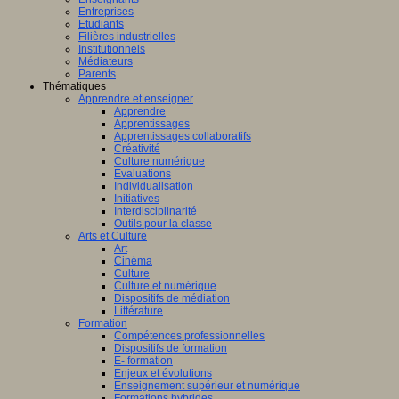
Entreprises
Etudiants
Filières industrielles
Institutionnels
Médiateurs
Parents
Thématiques
Apprendre et enseigner
Apprendre
Apprentissages
Apprentissages collaboratifs
Créativité
Culture numérique
Evaluations
Individualisation
Initiatives
Interdisciplinarité
Outils pour la classe
Arts et Culture
Art
Cinéma
Culture
Culture et numérique
Dispositifs de médiation
Littérature
Formation
Compétences professionnelles
Dispositifs de formation
E- formation
Enjeux et évolutions
Enseignement supérieur et numérique
Formations hybrides