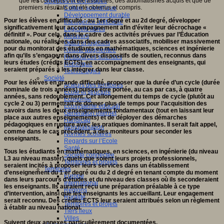
que les concepts ont été assimilés, des automatismes acquis et que de
Sciences et techniques
premiers résultats ont été obtenus et compris.
Culture scientifique
Développement durable
Pour les élèves en difficulté : au 1er degré et au 2d degré, développer
Intelligence artificielle
significativement leur accompagnement afin d’éviter leur décrochage «
Logiciels libres
définitif ». Pour cela, dans le cadre des activités prévues par l’Éducation
Métavers
nationale, ou réalisées dans des cadres associatifs, mobiliser massivement
Outils et logiciels
pour du monitorat des étudiants en mathématiques, sciences et ingénierie
Réalité augmentée
afin qu’ils s’engagent dans divers dispositifs de soutien, reconnus dans
Ressources sciences
leurs études (crédits ECTS), en accompagnement des enseignants, qui
Robotique
seraient préparés à les intégrer dans leur classe.
Technologies
Société
Pour les élèves en grande difficulté, proposer que la durée d’un cycle (durée
Acteurs des territoires
nominale de trois années) puisse être portée, au cas par cas, à quatre
Ecole et structure
années, sans redoublement. Cet allongement du temps de cycle (plutôt au
Economie
cycle 2 ou 3) permettrait de donner plus de temps pour l’acquisition des
Ecosystème éducatif
savoirs dans les deux enseignements fondamentaux (tout en laissant leur
Génération internet
place aux autres enseignements) et de déployer des démarches
Handicap
pédagogiques en rupture avec les pratiques dominantes. Il serait fait appel,
Mondialisation
comme dans le cas précédent, à des moniteurs pour seconder les
Normes scolaires
enseignants.
Regards sur l’Ecole
Santé
Tous les étudiants en mathématiques, en sciences, en ingénierie (du niveau
Société connectée
L3 au niveau master), quels que soient leurs projets professionnels,
Territoires et projets
seraient incités à proposer leurs services dans un établissement
Territoires
d’enseignement du 1 er degré ou du 2 d degré en tenant compte du moment
Europe
dans leurs parcours d’études et du niveau des classes où ils seconderaient
International
les enseignants. Ils auraient reçu une préparation préalable à ce type
Régions
d’intervention, ainsi que les enseignants les accueillant. Leur engagement
Ruralité
serait reconnu. Des crédits ECTS leur seraient attribués selon un règlement
Territoires et projets
à établir au niveau national.
Tiers lieux
Villes
Suivent deux annexes particulièrement documentées.