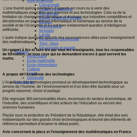
Vivre ensemble
Citoyenneté
L’une fournit quinze exemples d’apports en cours ou à venir des
Culture européenne
mathématiques associées aux sciences et aux technologies. Cela va de la
Démocratie
limitation du changement climatique et écologie aux industries compétitives et
Egalité Hommes/Femmes
décarbonées en passant par informatique et numérique au service de la
Ethique
société et de l’économie et il y est bien évidemment question d’intelligence
Gouvernance
artificielle.
Inclusion
Laïcité
L’autre indique quelques apports des neurosciences utiles pour l’enseignement
Ressources citoyenneté
des mathématiques.
Tiers - lieux
Vie scolaire et sociale
Un rapport à lire et faire lire par tous les enseignants, tous les responsables
Niveaux
de formation…et tous ceux qui se demandent encore à quoi servent les
Périscolaire
maths.
Ecole maternelle
Ecole élémentaire
Collège
Lycée
A propos de l'Académie des technologies
Université
Les auteurs
L’Académie des technologies promeut un développement technologique au
service de l’homme, de l’environnement et d’un bien-être durable pour un
progrès raisonné, choisi et partagé.
Elle regroupe 360 personnalités élues, reconnues du secteur économique, de
l’industrie, des scientifiques et des acteurs de l’éducation ou encore des
sciences humaines.
Placée sous la protection du Président de la République, elle émet des avis
indépendants sur des grands choix technologiques et fournit des éléments de
référence permettant d’éclairer le débat public.
Avis concernant la place et l’enseignement des mathématiques en France