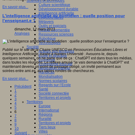
Sciences et techniques
Culture scientifique
En savoir plus...
Développement durable
Intelligence artificielle
L’intelligence artificielle au quotidien : quelle position pour
Logiciels libres
l’enseignant.e ?
Métavers
Outils et logiciels
dimanche, 12 mars 2023
Réalité augmentée
Analyses
Ressources sciences
Robotique
Technologies
Société
Publié sur le site de la Chaire UNESCO en Ressources Éducatives Libres et
Acteurs des territoires
Intelligence Artificielle, basée à Nantes Université :
Avouons-le, depuis
Ecole et structure
quelques semaines, on ne parle que de ça : ChatGPT est dans tous les médias,
Economie
dans toutes les réunions. Le réflexe amusé “je vais demander à ChatGPT” est
Ecosystème éducatif
maintenant devenu un point de passage obligé, un invité permanent aux
Génération internet
soirées entre ami.es, aux tables rondes de chercheur.es.
Handicap
Mondialisation
En savoir plus...
Normes scolaires
Regards sur l’Ecole
Précédent
Santé
1
Société connectée
2
Territoires et projets
3
Territoires
4
Europe
5
International
6
Régions
7
Ruralité
8
Territoires et projets
9
Tiers lieux
10
Villes
Suivant