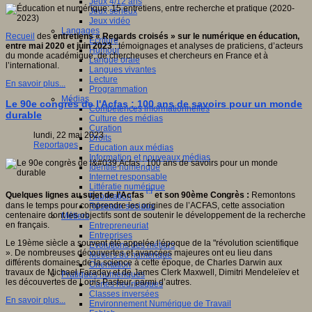
Jeux 4/12 ans
Jeux sérieux
Jeux vidéo
Langages
Recueil
des
entretiens « Regards croisés » sur le numérique en éducation,
Ecriture
entre mai 2020 et juin 2023
: témoignages et analyses de praticiens, d’acteurs
Humour
du monde académique, de chercheuses et chercheurs en France et à
Langue orale
l’international.
Langues vivantes
Lecture
En savoir plus...
Programmation
Médias
Le 90e congrès de l'Acfas : 100 ans de savoirs pour un monde
Compétences informationnelles
durable
Culture des médias
Curation
lundi, 22 mai 2023
Droits
Reportages
Education aux médias
Information et nouveaux médias
Identité numérique
Internet responsable
Littératie numérique
[*]
Quelques lignes au sujet de l’Acfas
et son 90ème Congrès :
Remontons
Publication
dans le temps pour comprendre les origines de l’ACFAS, cette association
Réseaux sociaux
centenaire dont les objectifs sont de soutenir le développement de la recherche
Métiers
en français.
Entrepreneuriat
Entreprises
Le 19ème siècle a souvent été appelée l’époque de la "révolution scientifique
Evolutions des métiers
». De nombreuses découvertes et avancées majeures ont eu lieu dans
Métiers du numérique
différents domaines de la science à cette époque, de Charles Darwin aux
Orientation
travaux de Michael Faraday et de James Clerk Maxwell, Dimitri Mendeleïev et
Pratiques numériques
les découvertes de Louis Pasteur, parmi d’autres.
Cartes heuristiques
Classes inversées
En savoir plus...
Environnement Numérique de Travail