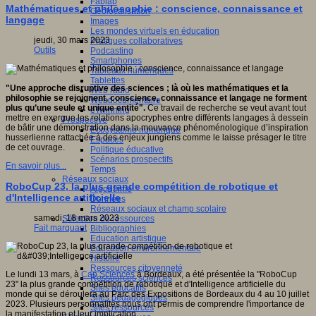
Fablab
Mathématiques et philosophie : conscience, connaissance et
Géolocalisation
langage
Images
Les mondes virtuels en éducation
jeudi, 30 mars 2023
Pratiques collaboratives
Outils
Podcasting
Smartphones
Tableaux numériques
Tablettes
"Une approche disruptive des sciences ; là où les mathématiques et la
Web radio
philosophie se rejoignent, conscience, connaissance et langage ne forment
Webdocumentaire
plus qu’une seule et unique entité".
Ce travail de recherche se veut avant tout
eTwinning
mettre en exergue les relations apocryphes entre différents langages à dessein
Prospective
de bâtir une démonstration dans la mouvance phénoménologique d’inspiration
Ecosystème numérique
husserlienne rattachée à des enjeux jungiens comme le laisse présager le titre
Espaces
de cet ouvrage.
Politique éducative
Scénarios prospectifs
En savoir plus...
Temps
Réseaux sociaux
RoboCup 23, la plus grande compétition de robotique et
Algorithme
d'Intelligence artificielle
Données
Réseaux sociaux et champ scolaire
samedi, 18 mars 2023
Sélection de ressources
Fait marquant
Bibliographies
Education artistique
Education environnementale
Histoire
Ressources citoyenneté
Le lundi 13 mars, à
Cap Sciences
à Bordeaux, a été présentée la "RoboCup
Ressources sciences
23" la plus grande compétition de robotique et d'Intelligence artificielle du
Sites éducatifs
monde qui se déroulera au Parc des Expositions de Bordeaux du 4 au 10 juillet
Sites pédagogiques
2023. Plusieurs personnalités nous ont permis de comprendre l'importance de
Sites ressources
la manifestation et leur implication.