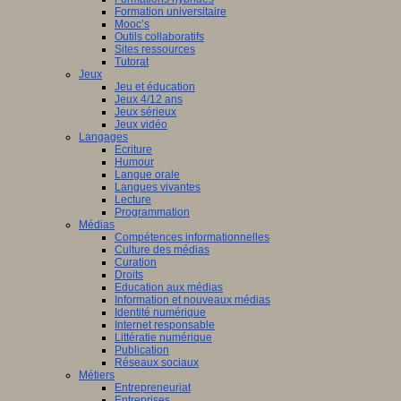
Formation universitaire
Mooc’s
Outils collaboratifs
Sites ressources
Tutorat
Jeux
Jeu et éducation
Jeux 4/12 ans
Jeux sérieux
Jeux vidéo
Langages
Ecriture
Humour
Langue orale
Langues vivantes
Lecture
Programmation
Médias
Compétences informationnelles
Culture des médias
Curation
Droits
Education aux médias
Information et nouveaux médias
Identité numérique
Internet responsable
Littératie numérique
Publication
Réseaux sociaux
Métiers
Entrepreneuriat
Entreprises