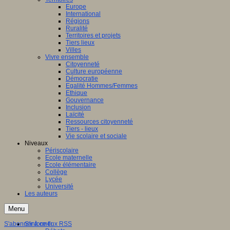
Europe
International
Régions
Ruralité
Territoires et projets
Tiers lieux
Villes
Vivre ensemble
Citoyenneté
Culture européenne
Démocratie
Egalité Hommes/Femmes
Ethique
Gouvernance
Inclusion
Laïcité
Ressources citoyenneté
Tiers - lieux
Vie scolaire et sociale
Niveaux
Périscolaire
Ecole maternelle
Ecole élémentaire
Collège
Lycée
Université
Les auteurs
Menu
S'abonner à ce flux RSS
S'informer