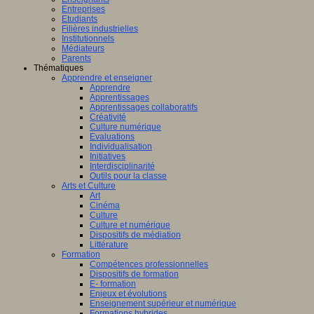
Entreprises
Etudiants
Filières industrielles
Institutionnels
Médiateurs
Parents
Thématiques
Apprendre et enseigner
Apprendre
Apprentissages
Apprentissages collaboratifs
Créativité
Culture numérique
Evaluations
Individualisation
Initiatives
Interdisciplinarité
Outils pour la classe
Arts et Culture
Art
Cinéma
Culture
Culture et numérique
Dispositifs de médiation
Littérature
Formation
Compétences professionnelles
Dispositifs de formation
E- formation
Enjeux et évolutions
Enseignement supérieur et numérique
Formations hybrides