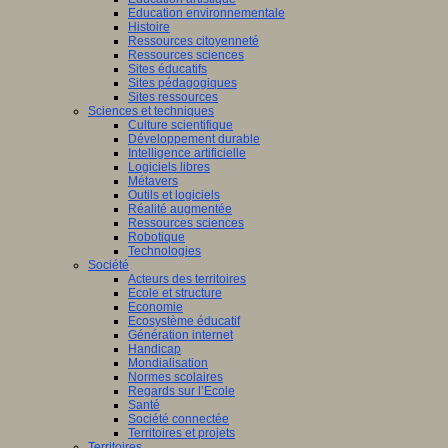
Education environnementale
Histoire
Ressources citoyenneté
Ressources sciences
Sites éducatifs
Sites pédagogiques
Sites ressources
Sciences et techniques
Culture scientifique
Développement durable
Intelligence artificielle
Logiciels libres
Métavers
Outils et logiciels
Réalité augmentée
Ressources sciences
Robotique
Technologies
Société
Acteurs des territoires
Ecole et structure
Economie
Ecosystème éducatif
Génération internet
Handicap
Mondialisation
Normes scolaires
Regards sur l’Ecole
Santé
Société connectée
Territoires et projets
Territoires