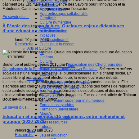
de la recherche de Saint-Étienne, Lyon et Clermont-Ferrand investiront le
Apprendre et enseigner
bâtiment 242 Est, mais aussi le Centre des Savoirs pour l’Innovation et la
Apprendre
Fabuleuse Cantine, scénographiés pour l’occasion.
Apprentissages
Apprentissages collaboratifs
En savoir plus...
Créativité
Culture numérique
À l’école des temps faibles. Quelques enjeux didactiques
Evaluations
d’une éducation en mineur
Individualisation
Initiatives
Interdisciplinarité
lundi, 10 juillet 2023
Outils pour la classe
Recherche
Arts et Culture
Art
Cinéma
Culture
Soutenue et publiée depuis 2015 par l'
Association des Chercheurs des
Culture et numérique
Organismes de la Formation et de l'Intervention Sociales
,
Sciences et actions
Dispositifs de médiation
sociales
est une revue semestrielle pluridisciplinaire sur le champ social. En
Littérature
accès libre et exclusivement électronique, la revue ouvre aux débats
Formation
intellectuels et à la diversité des approches des phénomènes sociaux. Elle
Compétences professionnelles
s’adresse aux chercheurs travaillant sur les mutations des formes de régulation
Dispositifs de formation
et de contrôle social et sur les transformations des politiques et des modes
E- formation
d'intervention sociale dans différents domaines. Focus sur cet article de
Thibaut
Enjeux et évolutions
Bouchet-Gimenez
.(OpenEdition)
Enseignement supérieur et numérique
Formations hybrides
En savoir plus...
Formation universitaire
Mooc’s
Éducation et numérique: 15 entretiens, entre recherche et
Outils collaboratifs
pratique (2020-2023)
Sites ressources
Tutorat
vendredi, 23 juin 2023
Jeux
Recherche
Jeu et éducation