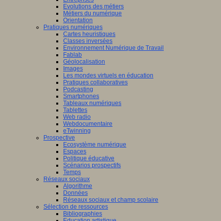
Evolutions des métiers
Métiers du numérique
Orientation
Pratiques numériques
Cartes heuristiques
Classes inversées
Environnement Numérique de Travail
Fablab
Géolocalisation
Images
Les mondes virtuels en éducation
Pratiques collaboratives
Podcasting
Smartphones
Tableaux numériques
Tablettes
Web radio
Webdocumentaire
eTwinning
Prospective
Ecosystème numérique
Espaces
Politique éducative
Scénarios prospectifs
Temps
Réseaux sociaux
Algorithme
Données
Réseaux sociaux et champ scolaire
Sélection de ressources
Bibliographies
Education artistique