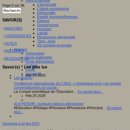
Vivre ensemble
Citoyenneté
Page 6 sur 38
Culture européenne
Démocratie
Egalité Hommes/Femmes
SAVOIR(S)
Ethique
Gouvernance
-
ANALYSES
Inclusion
Laïcité
-
CONFERENCES
Ressources citoyenneté
Tiers - lieux
-
OUTILS
Vie scolaire et sociale
Niveaux
-
PRATIQUES
Périscolaire
Ecole maternelle
-
RESSOURCES
Ecole élémentaire
Collège
Savoir(s) - Les plus lus
Lycée
Université
Mar 25 2026
Les auteurs
Conférence internationale du CSEN : « Numérique & IA » les agents
conversationnels en classe.
Le Conseil scientifique de l’Éducation…
En savoir plus...
Feb 25 2026
IA et PERDIR : quelques idées à développer
#Education #Pilotage #Proviseur #Proviseure #Principal…
En savoir
plus...
Souscrire à ce flux RSS