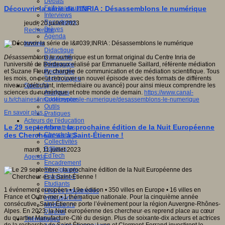
Débats
Faits marquants
Découvrir la série de l'INRIA : Désassemblons le numérique
Interviews
Reportages
jeudi, 20 juillet 2023
Brèves
Recherche
Agenda
Innover
Didactique
Dispositifs
Désassemblons le numérique
est un format original du Centre Inria de
Pédagogie
l'université de Bordeaux réalisé par Emmanuelle Saillard, référente médiation
Recherche
et Suzane Fleury, chargée de communication et de médiation scientifique. Tous
Technologies
les mois, on peut retrouver un nouvel épisode avec des formats de différents
Savoir(s)
niveaux (débutant, intermédiaire ou avancé) pour ainsi mieux comprendre les
Analyses
sciences du numérique et notre monde de demain.
https://www.canal-
Conférences
u.tv/chaines/inria/decrypter-le-numerique/desassemblons-le-numerique
Outils
En savoir plus...
Pratiques
Acteurs de l'éducation
Le 29 septembre : la prochaine édition de la Nuit Européenne
Animateurs
Chercheurs
des Chercheur·es à Saint-Étienne !
Collectivités
Editeurs
mardi, 11 juillet 2023
EdTech
Agenda
Encadrement
Enseignants
Entreprises
Etudiants
1 événement européen • 19e édition • 350 villes en Europe • 16 villes en
Filières industrielles
France et Outre-mer • 1 thématique nationale. Pour la cinquième année
Institutionnels
consécutive, Saint-Étienne porte l’évènement pour la région Auvergne-Rhônes-
Médiateurs
Alpes. En 2023, la Nuit européenne des chercheur·es reprend place au cœur
Parents
du quartier Manufacture-Cité du design. Plus de soixante-dix acteurs et actrices
Thématiques