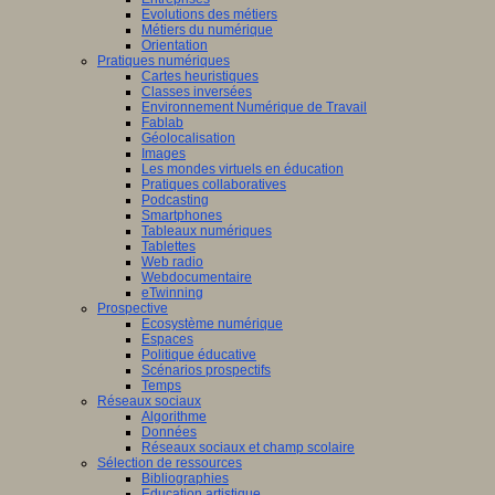
Evolutions des métiers
Métiers du numérique
Orientation
Pratiques numériques
Cartes heuristiques
Classes inversées
Environnement Numérique de Travail
Fablab
Géolocalisation
Images
Les mondes virtuels en éducation
Pratiques collaboratives
Podcasting
Smartphones
Tableaux numériques
Tablettes
Web radio
Webdocumentaire
eTwinning
Prospective
Ecosystème numérique
Espaces
Politique éducative
Scénarios prospectifs
Temps
Réseaux sociaux
Algorithme
Données
Réseaux sociaux et champ scolaire
Sélection de ressources
Bibliographies
Education artistique