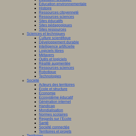
Education environnementale
Histoire
Ressources citoyenneté
Ressources sciences
Sites éducatifs
Sites pédagogiques
Sites ressources
Sciences et techniques
Culture scientifique
Développement durable
Intelligence artificielle
Logiciels libres
Métavers
Outils et logiciels
Réalité augmentée
Ressources sciences
Robotique
Technologies
Société
Acteurs des territoires
Ecole et structure
Economie
Ecosystème éducatif
Génération internet
Handicap
Mondialisation
Normes scolaires
Regards sur l’Ecole
Santé
Société connectée
Territoires et projets
Territoires