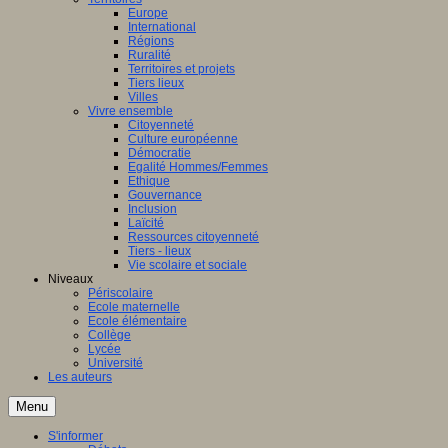
Europe
International
Régions
Ruralité
Territoires et projets
Tiers lieux
Villes
Vivre ensemble
Citoyenneté
Culture européenne
Démocratie
Egalité Hommes/Femmes
Ethique
Gouvernance
Inclusion
Laïcité
Ressources citoyenneté
Tiers - lieux
Vie scolaire et sociale
Niveaux
Périscolaire
Ecole maternelle
Ecole élémentaire
Collège
Lycée
Université
Les auteurs
Menu
S'informer