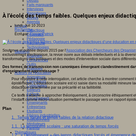
Débats
Faits marquants
Interviews
Reportages
À l’école des temps faibles. Quelques enjeux didacti
Brèves
Agenda
lundi, Juil 10 2023
Innover
Recherche
Didactique
Écrit par
Figeac Patrick
Dispositifs
Pédagogie
Recherche
Technologies
Soutenue et publiée depuis 2015 par l'
Association des Chercheurs des Organismes
Savoir(s)
exclusivement électronique, la revue ouvre aux débats intellectuels et à la diver
Analyses
transformations des politiques et des modes d'intervention sociale dans différent
Conférences
Outils
Des formes de transmission non canoniques émergeant clandestinement dans la 
Pratiques
d’enseignement-apprentissage ?
Acteurs de l'éducation
Animateurs
Pour répondre à cette interrogation, cet article cherche à montrer comment 
Chercheurs
épistémique. L’éducation scolaire est ici saisie dans sa modalité mineure l
Collectivités
didactique caractérisée par sa précarité et sa faillibilité.
Editeurs
EdTech
Ce texte s’attache à approcher théoriquement, à circonscrire éthiquement et 
Encadrement
l’instant comme micro-situation permettant le passage vers un rapport épi
Enseignants
Entreprises
Plan
Etudiants
Filières industrielles
1. Temps forcés et temps faibles de la relation didactique
Institutionnels
Médiateurs
1.1. La temporalité scolaire : une saturation de temps
forcés
Parents
Thématiques
1.2. « Desserrement » des temps didactiques forcés et émergence d