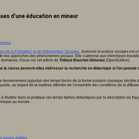
ques d’une éducation en mineur
 de la Formation et de l'Intervention Sociales
,
Sciences et actions sociales
est un
sité des approches des phénomènes sociaux. Elle s’adresse aux chercheurs travaillan
s domaines. Focus sur cet article de
Thibaut Bouchet-Gimenez
.(OpenEdition)
classe peuvent-elles intéresser la recherche en didactique si l’on postule qu
le desserrement opportun des temps forcés de la forme scolaire classique sécrète d
aquelle, au regard de la maitrise affirmée de l’ensemble des conditions de la diffu
à illustrer dans la pratique ces temps faibles didactiques par la description du fr
stémique au monde.
es temps
faibles