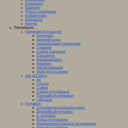
Entreprises
Etudiants
Filières industrielles
Institutionnels
Médiateurs
Parents
Thématiques
Apprendre et enseigner
Apprendre
Apprentissages
Apprentissages collaboratifs
Créativité
Culture numérique
Evaluations
Individualisation
Initiatives
Interdisciplinarité
Outils pour la classe
Arts et Culture
Art
Cinéma
Culture
Culture et numérique
Dispositifs de médiation
Littérature
Formation
Compétences professionnelles
Dispositifs de formation
E- formation
Enjeux et évolutions
Enseignement supérieur et numérique
Formations hybrides