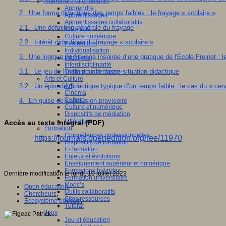
Apprendre et enseigner
Apprendre
2. Une forme didactique des temps faibles : le frayage » scolaire »
Apprentissages
Apprentissages collaboratifs
2.1. Une définition générale du frayage
Créativité
Culture numérique
2.2. Intérêt didactique du frayage « scolaire »
Evaluations
Individualisation
3. Une logique de frayage inspirée d’une pratique de l'École Freinet : le
Initiatives
Interdisciplinarité
3.1. Le jeu de l’instant : une micro-situation didactique
Outils pour la classe
Arts et Culture
3.2. Un épisode didactique typique d’un temps faible : le cas du « cer
Art
Cinéma
Culture
4. En guise de conclusion provisoire
Culture et numérique
Dispositifs de médiation
Littérature
Accès au texte intégral (PDF)
Formation
Compétences professionnelles
https://journals.openedition.org/ree/11970
Dispositifs de formation
E- formation
Enjeux et évolutions
Enseignement supérieur et numérique
Formations hybrides
Dernière modification le lundi, 10 juillet 2023
Formation universitaire
Mooc’s
Open éducation
,
Outils collaboratifs
Chercheurs
,
Sites ressources
Ecosystème éducatif
,
Tutorat
Jeux
Jeu et éducation