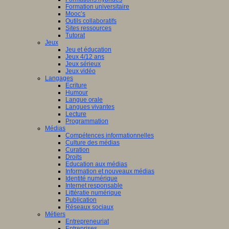
Formation universitaire
Mooc’s
Outils collaboratifs
Sites ressources
Tutorat
Jeux
Jeu et éducation
Jeux 4/12 ans
Jeux sérieux
Jeux vidéo
Langages
Ecriture
Humour
Langue orale
Langues vivantes
Lecture
Programmation
Médias
Compétences informationnelles
Culture des médias
Curation
Droits
Education aux médias
Information et nouveaux médias
Identité numérique
Internet responsable
Littératie numérique
Publication
Réseaux sociaux
Métiers
Entrepreneuriat
Entreprises