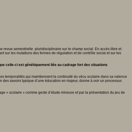
e revue semestrielle pluridisciplinaire sur le champ social. En accès libre et
t sur les mutations des formes de régulation et de contrôle social et sur les
e celle-ci est génétiquement liée au cadrage fort des situations
es temporalités qui maintiennent la continuité du vécu scolaire dans sa valence
sion des savoirs typique d’une éducation en majeur, donne à voir un processus
ayage « scolaire » comme geste d’étude mineure et par la présentation du jeu de