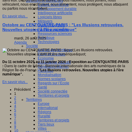
sans eux. Depuis des millénaires, ils nous habillent, nous portent, nous
Sciences et techniques
véhiculent, nous enrichissent, nous alimentent, nous protègent, nous attaquent
Culture scientifique
ou parfois nous réconfortent.
Développement durable
Intelligence artificielle
En savoir plus...
Logiciels libres
Métavers
Octobre au CENTQUATRE-PARIS : "Les Illusions retrouvées.
Outils et logiciels
Nouvelles utopies à l'ère numérique"
Réalité augmentée
Ressources sciences
Robotique
mardi, 26 août 2025
Technologies
Agenda
Société
Acteurs des territoires
Ecole et structure
Economie
Du 11 octobre 2025 au 11 janvier 2026
: Exposition au CENTQUATRE-PARIS
Ecosystème éducatif
:
Dans le cadre de Némo - Biennale internationale des arts numériques de la
Génération internet
Région Île-de-France : "
Les Illusions retrouvées. Nouvelles utopies à l'ère
Handicap
numérique".
Mondialisation
Normes scolaires
En savoir plus...
Regards sur l’Ecole
Santé
Précédent
Société connectée
1
Territoires et projets
2
Territoires
3
Europe
4
International
5
Régions
6
Ruralité
7
Territoires et projets
8
Tiers lieux
9
Villes
10