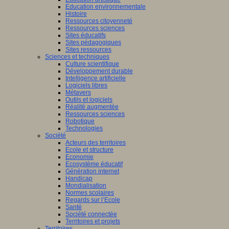
Education environnementale
Histoire
Ressources citoyenneté
Ressources sciences
Sites éducatifs
Sites pédagogiques
Sites ressources
Sciences et techniques
Culture scientifique
Développement durable
Intelligence artificielle
Logiciels libres
Métavers
Outils et logiciels
Réalité augmentée
Ressources sciences
Robotique
Technologies
Société
Acteurs des territoires
Ecole et structure
Economie
Ecosystème éducatif
Génération internet
Handicap
Mondialisation
Normes scolaires
Regards sur l’Ecole
Santé
Société connectée
Territoires et projets
Territoires