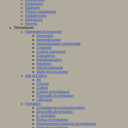
Entreprises
Etudiants
Filières industrielles
Institutionnels
Médiateurs
Parents
Thématiques
Apprendre et enseigner
Apprendre
Apprentissages
Apprentissages collaboratifs
Créativité
Culture numérique
Evaluations
Individualisation
Initiatives
Interdisciplinarité
Outils pour la classe
Arts et Culture
Art
Cinéma
Culture
Culture et numérique
Dispositifs de médiation
Littérature
Formation
Compétences professionnelles
Dispositifs de formation
E- formation
Enjeux et évolutions
Enseignement supérieur et numérique
Formations hybrides