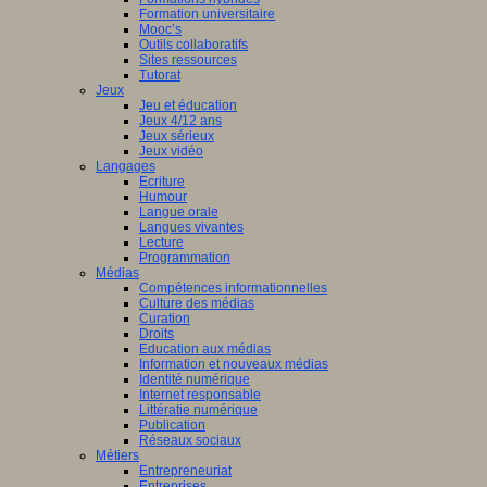
Formation universitaire
Mooc’s
Outils collaboratifs
Sites ressources
Tutorat
Jeux
Jeu et éducation
Jeux 4/12 ans
Jeux sérieux
Jeux vidéo
Langages
Ecriture
Humour
Langue orale
Langues vivantes
Lecture
Programmation
Médias
Compétences informationnelles
Culture des médias
Curation
Droits
Education aux médias
Information et nouveaux médias
Identité numérique
Internet responsable
Littératie numérique
Publication
Réseaux sociaux
Métiers
Entrepreneuriat
Entreprises