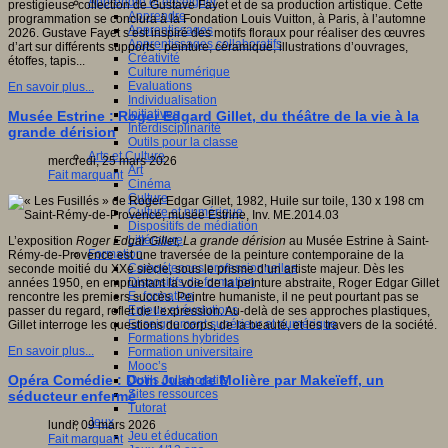
Apprendre et enseigner
prestigieuse collection de Gustave Fayet et de sa production artistique. Cette
Apprendre
programmation se conclura à la Fondation Louis Vuitton, à Paris, à l’automne
Apprentissages
2026. Gustave Fayet s’est inspiré des motifs floraux pour réaliser des œuvres
Apprentissages collaboratifs
d’art sur différents supports : peinture, céramique, illustrations d’ouvrages,
Créativité
étoffes, tapis...
Culture numérique
Evaluations
En savoir plus...
Individualisation
Initiatives
Musée Estrine : Roger Edgard Gillet, du théâtre de la vie à la
Interdisciplinarité
grande dérision
Outils pour la classe
Arts et Culture
mercredi, 25 mars 2026
Art
Fait marquant
Cinéma
Culture
Culture et numérique
Dispositifs de médiation
Littérature
L’exposition
Roger Edgar Gillet,
La grande dérision
au Musée Estrine à Saint-
Formation
Rémy-de-Provence est une traversée de la peinture contemporaine de la
Compétences professionnelles
seconde moitié du XXe siècle, sous le prisme d’un artiste majeur. Dès les
Dispositifs de formation
années 1950, en empruntant la voie de la peinture abstraite, Roger Edgar Gillet
E- formation
rencontre les premiers succès. Peintre humaniste, il ne peut pourtant pas se
Enjeux et évolutions
passer du regard, reflet de l’expression. Au-delà de ses approches plastiques,
Enseignement supérieur et numérique
Gillet interroge les questions du corps, de la beauté, et les travers de la société.
Formations hybrides
En savoir plus...
Formation universitaire
Mooc’s
Opéra Comédie : Dom Juan de Molière par Makeïeff, un
Outils collaboratifs
Sites ressources
séducteur enfermé
Tutorat
Jeux
lundi, 09 mars 2026
Jeu et éducation
Fait marquant