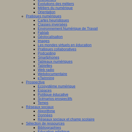
Evolutions des métiers
Métiers du numérique
Orientation
Pratiques numériques
Cartes heuristiques
Classes inversées
Environnement Numérique de Travail
Fablab
Géolocalisation
Images
Les mondes virtuels en éducation
Pratiques collaboratives
Podcasting
Smartphones
Tableaux numériques
Tablettes
Web radio
Webdocumentaire
eTwinning
Prospective
Ecosystème numérique
Espaces
Politique éducative
Scénarios prospectifs
Temps
Réseaux sociaux
Algorithme
Données
Réseaux sociaux et champ scolaire
Sélection de ressources
Bibliographies
Education artistique