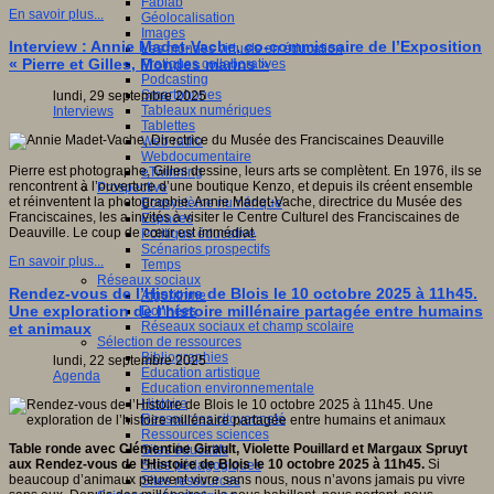
Fablab
En savoir plus...
Géolocalisation
Images
Interview : Annie Madet-Vache, co-commissaire de l’Exposition
Les mondes virtuels en éducation
« Pierre et Gilles, Mondes marins »
Pratiques collaboratives
Podcasting
Smartphones
lundi, 29 septembre 2025
Tableaux numériques
Interviews
Tablettes
Web radio
Webdocumentaire
Pierre est photographe, Gilles dessine, leurs arts se complètent. En 1976, ils se
eTwinning
rencontrent à l’ouverture d’une boutique Kenzo, et depuis ils créent ensemble
Prospective
et réinventent la photographie. Annie Madet-Vache, directrice du Musée des
Ecosystème numérique
Franciscaines, les a invités à visiter le Centre Culturel des Franciscaines de
Espaces
Deauville. Le coup de cœur est immédiat.
Politique éducative
Scénarios prospectifs
En savoir plus...
Temps
Réseaux sociaux
Rendez-vous de l’Histoire de Blois le 10 octobre 2025 à 11h45.
Algorithme
Une exploration de l’histoire millénaire partagée entre humains
Données
Réseaux sociaux et champ scolaire
et animaux
Sélection de ressources
Bibliographies
lundi, 22 septembre 2025
Education artistique
Agenda
Education environnementale
Histoire
Ressources citoyenneté
Ressources sciences
Table ronde avec Clémentine Girault, Violette Pouillard et Margaux Spruyt
Sites éducatifs
aux Rendez-vous de l’Histoire de Blois le 10 octobre 2025 à 11h45.
Si
Sites pédagogiques
beaucoup d’animaux peuvent vivre sans nous, nous n’avons jamais pu vivre
Sites ressources