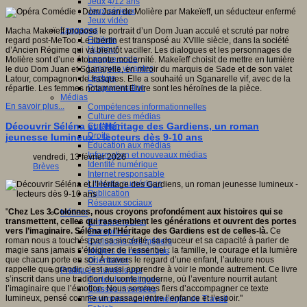
Jeux 4/12 ans
Jeux sérieux
Jeux vidéo
Langages
Macha Makeïeff propose le portrait d’un Dom Juan acculé et scruté par notre
Ecriture
regard post-MeToo. Le libertin est transposé au XVIIIe siècle, dans la société
Humour
d’Ancien Régime qui va bientôt vaciller. Les dialogues et les personnages de
Langue orale
Molière sont d’une étonnante modernité. Makeïeff choisit de mettre en lumière
Langues vivantes
le duo Dom Juan et Sganarelle, en miroir du marquis de Sade et de son valet
Lecture
Latour, compagnon de frasques. Elle a souhaité un Sganarelle vif, avec de la
Programmation
répartie. Les femmes notamment Elvire sont les héroïnes de la pièce.
Médias
En savoir plus...
Compétences informationnelles
Culture des médias
Découvrir Séléna et l’Héritage des Gardiens, un roman
Curation
Droits
jeunesse lumineux - lecteurs dès 9-10 ans
Education aux médias
Information et nouveaux médias
vendredi, 13 février 2026
Identité numérique
Brèves
Internet responsable
Littératie numérique
Publication
Réseaux sociaux
"
Chez Les 3 Colonnes, nous croyons profondément aux histoires qui se
Métiers
transmettent, celles qui rassemblent les générations et ouvrent des portes
Entrepreneuriat
vers l’imaginaire. Séléna et l’Héritage des Gardiens est de celles-là.
Ce
Entreprises
roman nous a touchés par sa sincérité, sa douceur et sa capacité à parler de
Evolutions des métiers
magie sans jamais s’éloigner de l’essentiel : la famille, le courage et la lumière
Métiers du numérique
que chacun porte en soi. À travers le regard d’une enfant, l’auteure nous
Orientation
rappelle que grandir, c’est aussi apprendre à voir le monde autrement. Ce livre
Pratiques numériques
s’inscrit dans une tradition du conte moderne, où l’aventure nourrit autant
Cartes heuristiques
l’imaginaire que l’émotion. Nous sommes fiers d’accompagner ce texte
Classes inversées
lumineux, pensé comme un passage entre l’enfance et l’espoir."
Environnement Numérique de Travail