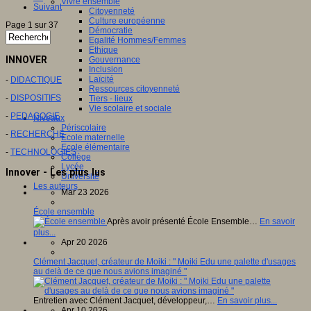
Vivre ensemble
Suivant
Citoyenneté
Culture européenne
Page 1 sur 37
Démocratie
Egalité Hommes/Femmes
Ethique
INNOVER
Gouvernance
Inclusion
Laïcité
-
DIDACTIQUE
Ressources citoyenneté
-
DISPOSITIFS
Tiers - lieux
Vie scolaire et sociale
-
PEDAGOGIE
Niveaux
Périscolaire
-
RECHERCHE
Ecole maternelle
Ecole élémentaire
-
TECHNOLOGIES
Collège
Lycée
Innover - Les plus lus
Université
Les auteurs
Mar 23 2026
École ensemble
Après avoir présenté École Ensemble…
En savoir
plus...
Apr 20 2026
Clément Jacquet, créateur de Moiki : " Moiki Edu une palette d'usages
au delà de ce que nous avions imaginé "
Entretien avec Clément Jacquet, développeur,…
En savoir plus...
Apr 10 2026