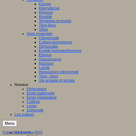
Europe
International
Régions
Ruralité
Territoires et projets
Tiers lieux
Villes
Vivre ensemble
Citoyenneté
Culture européenne
Démocratie
Egalité Hommes/Femmes
Ethique
Gouvernance
Inclusion
Laïcité
Ressources citoyenneté
Tiers - lieux
Vie scolaire et sociale
Niveaux
Périscolaire
Ecole maternelle
Ecole élémentaire
Collège
Lycée
Université
Les auteurs
Menu
S'abonner à ce flux RSS
S'informer