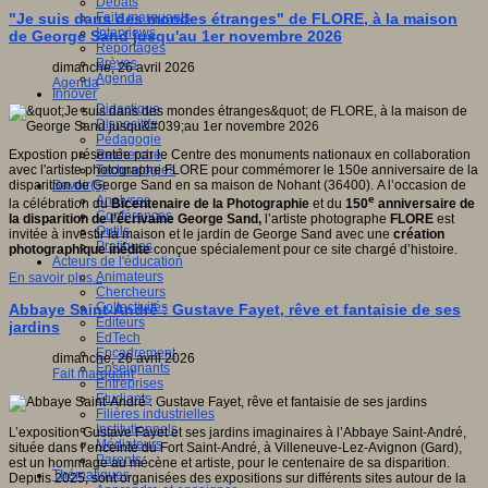
Débats
Faits marquants
"Je suis dans des mondes étranges" de FLORE, à la maison
Interviews
de George Sand jusqu'au 1er novembre 2026
Reportages
Brèves
dimanche, 26 avril 2026
Agenda
Agenda
Innover
Didactique
Dispositifs
Pédagogie
Recherche
Expostion présentée par le Centre des monuments nationaux en collaboration
Technologies
avec l'artiste photographe FLORE pour commémorer le 150e anniversaire de la
Savoir(s)
disparition de George Sand en sa maison de Nohant (36400). A l’occasion de
Analyses
e
la célébration du
Bicentenaire de la Photographie
et du
150
anniversaire de
Conférences
la disparition de l’écrivaine George Sand,
l’artiste photographe
FLORE
est
Outils
invitée à investir la maison et le jardin de George Sand avec une
création
Pratiques
photographique inédite
conçue spécialement pour ce site chargé d’histoire.
Acteurs de l'éducation
Animateurs
En savoir plus...
Chercheurs
Collectivités
Abbaye Saint-André : Gustave Fayet, rêve et fantaisie de ses
Editeurs
jardins
EdTech
Encadrement
dimanche, 26 avril 2026
Enseignants
Fait marquant
Entreprises
Etudiants
Filières industrielles
Institutionnels
L’exposition Gustave Fayet et ses jardins imaginaires à l’Abbaye Saint-André,
Médiateurs
située dans l’enceinte du Fort Saint-André, à Villeneuve-Lez-Avignon (Gard),
Parents
est un hommage au mécène et artiste, pour le centenaire de sa disparition.
Thématiques
Depuis 2025, sont organisées des expositions sur différents sites autour de la