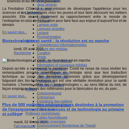
Jeux 4/12 ans
Jeux sérieux
Jeux vidéo
La Fondation CGénial a pour mission de développer l'appétence pour les
Langages
sciences et les technologies chez les jeunes et leur faire découvrir les métiers
Ecriture
associés. Elle œuvre également au rapprochement entre le monde de
Humour
l’entreprise et celui de l’éducation pour faire face aux enjeux d’aujourd’hui et de
Langue orale
demain.
Langues vivantes
En savoir plus...
Lecture
Programmation
Biotechnologies et santé : la révolution est en marche
Médias
Compétences informationnelles
Culture des médias
lundi, 05 avril 2021
Curation
Recherche
Droits
Education aux médias
Information et nouveaux médias
Depuis qu’elle a commencé la pandémie Covid ne cesse de nous révéler les
Identité numérique
remarquables progrès scientifiques en biologie ainsi que leur traduction
Internet responsable
technique au cours des dernières décennies grâce aux développement
Littératie numérique
fulgurant des bio-technologies qui est une véritable révolution pour la santé
Publication
humaine. L’homme utilise les « biotechnologies », au sens littéral du mot, de
Réseaux sociaux
façon empirique depuis des millénaires pour la fabrication du vin, du pain…
Métiers
Entrepreneuriat
En savoir plus...
Entreprises
Evolutions des métiers
Plus de 500 mallettes pédagogiques destinées à la promotion
Métiers du numérique
de l'enseignement des sciences et de technologie au primaire
Orientation
Pratiques numériques
et collège
Cartes heuristiques
Classes inversées
mardi, 02 février 2021
Environnement Numérique de Travail
Fait marquant