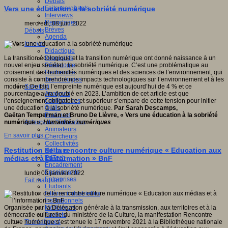
Débats
Faits marquants
Vers une éducation à la sobriété numérique
Interviews
Reportages
mercredi, 08 juin 2022
Brèves
Débats
Agenda
Innover
Didactique
Dispositifs
La transition écologique et la transition numérique ont donné naissance à un
Pédagogie
nouvel enjeu sociétal : la sobriété numérique. C’est une problématique au
Recherche
croisement des humanités numériques et des sciences de l’environnement, qui
Technologies
consiste à comprendre nos impacts technologiques sur l’environnement et à les
Savoir(s)
modérer. De fait, l’empreinte numérique est aujourd’hui de 4 % et ce
Analyses
pourcentage aura doublé en 2023. L’ambition de cet article est que
Conférences
l’enseignement obligatoire et supérieur s’empare de cette tension pour initier
Outils
une éducation à la sobriété numérique.
Par Sarah Descamps,
Pratiques
Gaëtan Temperman et Bruno De Lièvre, « Vers une éducation à la sobriété
Acteurs de l'éducation
numérique »,
Humanités numériques
Animateurs
En savoir plus...
Chercheurs
Collectivités
Restitution de la rencontre culture numérique « Education aux
Editeurs
EdTech
médias et à l’information » BnF
Encadrement
Enseignants
lundi, 03 janvier 2022
Entreprises
Fait marquant
Etudiants
Filières industrielles
Institutionnels
Médiateurs
Organisée par la Délégation générale à la transmission, aux territoires et à la
Parents
démocratie culturelle du ministère de la Culture, la manifestation Rencontre
Thématiques
culture numérique s’est tenue le 17 novembre 2021 à la Bibliothèque nationale