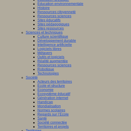
Education environnementale
Histoire
Ressources citoyenneté
Ressources sciences
Sites éducatifs
Sites pédagogiques
Sites ressources
Sciences et techniques
Culture scientifique
Développement durable
Intelligence artificielle
Logiciels libres
Métavers
Outils et logiciels
Réalité augmentée
Ressources sciences
Robotique
Technologies
Société
Acteurs des territoires
Ecole et structure
Economie
Ecosystème éducatif
Génération internet
Handicap
Mondialisation
Normes scolaires
Regards sur l’Ecole
Santé
Société connectée
Territoires et projets
Territoires