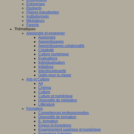
Entreprises
Etudiants
Filières industrielles
Institutionnels
Médiateurs
Parents
Thématiques
Apprendre et enseigner
Apprendre
Apprentissages
Apprentissages collaboratifs
Créativité
Culture numérique
Evaluations
Individualisation
Initiatives
Interdisciplinarité
Outils pour la classe
Arts et Culture
Art
Cinéma
Culture
Culture et numérique
Dispositifs de médiation
Littérature
Formation
Compétences professionnelles
Dispositifs de formation
E- formation
Enjeux et évolutions
Enseignement supérieur et numérique
Formations hybrides