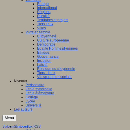
Europe
International
Régions
Ruralité
Territoires et projets
Tiers lieux
Villes
Vivre ensemble
Citoyenneté
Culture européenne
Démocratie
Egalité Hommes/Femmes
Ethique
Gouvernance
Inclusion
Laïcité
Ressources citoyenneté
Tiers - lieux
Vie scolaire et sociale
Niveaux
Périscolaire
Ecole maternelle
Ecole élémentaire
Collège
Lycée
Université
Les auteurs
Menu
S'abonner à ce flux RSS
S'informer