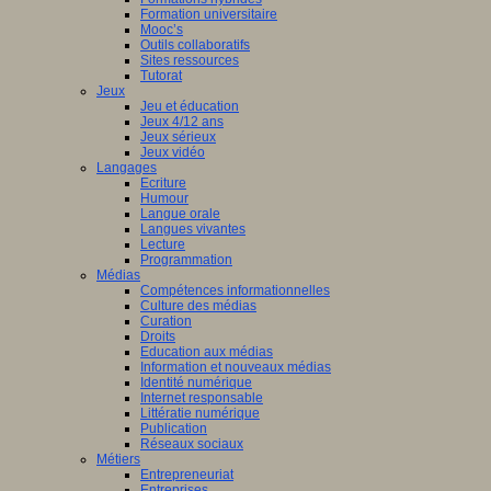
Formation universitaire
Mooc’s
Outils collaboratifs
Sites ressources
Tutorat
Jeux
Jeu et éducation
Jeux 4/12 ans
Jeux sérieux
Jeux vidéo
Langages
Ecriture
Humour
Langue orale
Langues vivantes
Lecture
Programmation
Médias
Compétences informationnelles
Culture des médias
Curation
Droits
Education aux médias
Information et nouveaux médias
Identité numérique
Internet responsable
Littératie numérique
Publication
Réseaux sociaux
Métiers
Entrepreneuriat
Entreprises