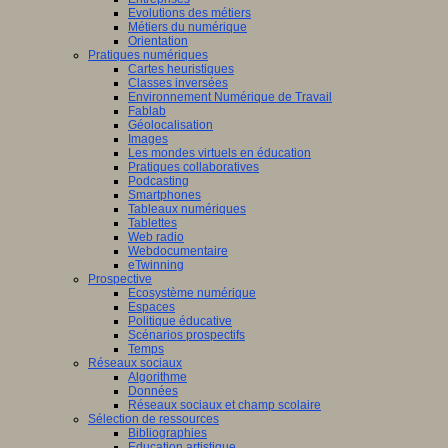
Evolutions des métiers
Métiers du numérique
Orientation
Pratiques numériques
Cartes heuristiques
Classes inversées
Environnement Numérique de Travail
Fablab
Géolocalisation
Images
Les mondes virtuels en éducation
Pratiques collaboratives
Podcasting
Smartphones
Tableaux numériques
Tablettes
Web radio
Webdocumentaire
eTwinning
Prospective
Ecosystème numérique
Espaces
Politique éducative
Scénarios prospectifs
Temps
Réseaux sociaux
Algorithme
Données
Réseaux sociaux et champ scolaire
Sélection de ressources
Bibliographies
Education artistique