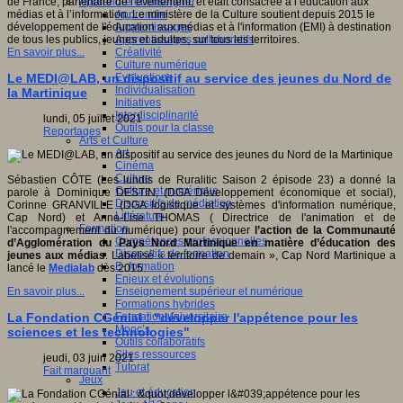
Apprendre et enseigner
de France, partenaire de l’événement, et était consacrée à l’éducation aux
Apprendre
médias et à l’information. Le ministère de la Culture soutient depuis 2015 le
Apprentissages
développement de l'éducation aux médias et à l'information (EMI) à destination
Apprentissages collaboratifs
de tous les publics, jeunes et adultes, sur tous les territoires.
Créativité
En savoir plus...
Culture numérique
Evaluations
Le MEDI@LAB, un dispositif au service des jeunes du Nord de
Individualisation
la Martinique
Initiatives
Interdisciplinarité
lundi, 05 juillet 2021
Outils pour la classe
Reportages
Arts et Culture
Art
Cinéma
Culture
Sébastien CÔTE (Les lundis de Ruralitic Saison 2 épisode 23) a donné la
Culture et numérique
parole à Dominique DESTIN, (DGA Développement économique et social),
Dispositifs de médiation
Corinne GRANVILLE (DGA logistique et systèmes d'information numérique,
Littérature
Cap Nord) et Anne-Lise THOMAS ( Directrice de l'animation et de
Formation
l'accompagnement du numérique) pour évoquer
l’action de la
Communauté
Compétences professionnelles
d’Agglomération du Pays Nord Martinique
en matière d’éducation des
Dispositifs de formation
jeunes aux médias
. Labelisé « territoire de demain », Cap Nord Martinique a
E- formation
lancé le
Medialab
dès 2015.
Enjeux et évolutions
Enseignement supérieur et numérique
En savoir plus...
Formations hybrides
Formation universitaire
La Fondation CGénial : "développer l'appétence pour les
Mooc’s
sciences et les technologies"
Outils collaboratifs
Sites ressources
jeudi, 03 juin 2021
Tutorat
Fait marquant
Jeux
Jeu et éducation