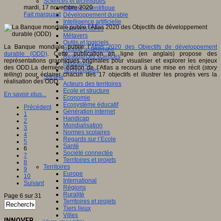
Sciences et techniques
mardi, 17 novembre 2020
Culture scientifique
Fait marquant
Développement durable
Intelligence artificielle
Logiciels libres
Métavers
Outils et logiciels
La Banque mondiale publie l’
Atlas 2020 des Objectifs de développement
Réalité augmentée
durable (ODD)
. Cette publication en ligne (en anglais) propose des
Ressources sciences
représentations graphiques originales pour visualiser et explorer les enjeux
Robotique
des ODD.La dernière édition de l’Atlas a recours à une mise en récit (
story
Technologies
telling
) pour éclairer chacun des 17 objectifs et illustrer les progrès vers la
Société
réalisation des ODD.
Acteurs des territoires
Ecole et structure
En savoir plus...
Economie
Ecosystème éducatif
Précédent
Génération internet
1
Handicap
2
Mondialisation
3
Normes scolaires
4
Regards sur l’Ecole
5
Santé
6
Société connectée
7
Territoires et projets
8
Territoires
9
Europe
10
International
Suivant
Régions
Ruralité
Page 6 sur 31
Territoires et projets
Tiers lieux
Villes
INNOVER