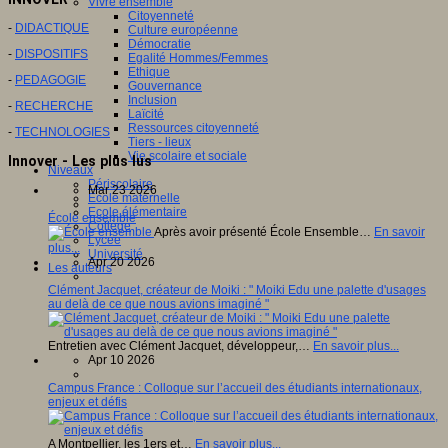
Vivre ensemble
Citoyenneté
-
DIDACTIQUE
Culture européenne
Démocratie
-
DISPOSITIFS
Egalité Hommes/Femmes
Ethique
-
PEDAGOGIE
Gouvernance
Inclusion
-
RECHERCHE
Laïcité
Ressources citoyenneté
-
TECHNOLOGIES
Tiers - lieux
Vie scolaire et sociale
Innover - Les plus lus
Niveaux
Périscolaire
Mar 23 2026
Ecole maternelle
Ecole élémentaire
École ensemble
Collège
Après avoir présenté École Ensemble…
En savoir
Lycée
plus...
Université
Apr 20 2026
Les auteurs
Clément Jacquet, créateur de Moiki : " Moiki Edu une palette d'usages
au delà de ce que nous avions imaginé "
Entretien avec Clément Jacquet, développeur,…
En savoir plus...
Apr 10 2026
Campus France : Colloque sur l’accueil des étudiants internationaux,
enjeux et défis
A Montpellier, les 1ers et…
En savoir plus...