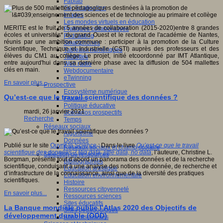
Fablab
Géolocalisation
Images
Les mondes virtuels en éducation
MERITE est le fruit de 5 années de collaboration (2015-2020)entre 8 grandes
Pratiques collaboratives
écoles et universités* du grand Ouest et le rectorat de l'académie de Nantes,
Podcasting
réunis par une ambition commune : participer à la promotion de la Culture
Smartphones
Scientifique, Technique et Industrielle (CSTI) auprès des professeurs et des
Tableaux numériques
élèves du CM1 au collège. Le projet, initié etcoordonné par IMT Atlantique,
Tablettes
entre aujourd'hui dans sa dernière phase avec la diffusion de 504 mallettes
Web radio
clés en main.
Webdocumentaire
eTwinning
En savoir plus...
Prospective
Ecosystème numérique
Qu’est-ce que le travail scientifique des données ?
Espaces
Politique éducative
mardi, 26 janvier 2021
Scénarios prospectifs
Recherche
Temps
Réseaux sociaux
Algorithme
Données
Publié sur le site
Ouvrir la Science
: Dans le livre
Qu’est-ce que le travail
Réseaux sociaux et champ scolaire
scientifique des données ? Big data, little data, no data
, l’auteure, Christine L.
Sélection de ressources
Borgman, présente tout d’abord un panorama des données et de la recherche
Bibliographies
scientifique, conduisant à une analyse des notions de donnée, de recherche et
Education artistique
d’infrastructure de la connaissance, ainsi que de la diversité des pratiques
Education environnementale
scientifiques.
Histoire
Ressources citoyenneté
En savoir plus...
Ressources sciences
Sites éducatifs
La Banque mondiale publie l’Atlas 2020 des Objectifs de
Sites pédagogiques
développement durable (ODD)
Sites ressources