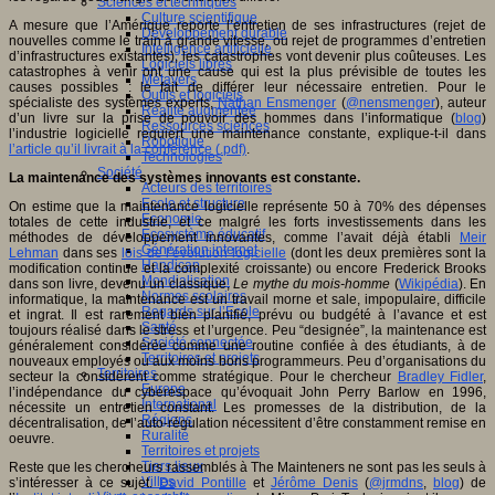
Sciences et techniques
Culture scientifique
A mesure que l’Amérique reporte l’entretien de ses infrastructures (rejet de
Développement durable
nouvelles comme le train à grande vitesse, ou rejet de programmes d’entretien
Intelligence artificielle
d’infrastructures existantes), les catastrophes vont devenir plus coûteuses. Les
Logiciels libres
catastrophes à venir ont une cause qui est la plus prévisible de toutes les
Métavers
causes possibles : le fait de différer leur nécessaire entretien. Pour le
Outils et logiciels
spécialiste des systèmes experts,
Nathan Ensmenger
(
@nensmenger
), auteur
Réalité augmentée
d’un livre sur la prise de pouvoir des hommes dans l’informatique (
blog
)
Ressources sciences
l’industrie logicielle requiert une maintenance constante, explique-t-il dans
Robotique
l’article qu’il livrait à la conférence (.pdf)
.
Technologies
Société
La maintenance des systèmes innovants est constante.
Acteurs des territoires
Ecole et structure
On estime que la maintenance logicielle représente 50 à 70% des dépenses
Economie
totales de cette industrie, et ce malgré les forts investissements dans les
Ecosystème éducatif
méthodes de développement innovantes, comme l’avait déjà établi
Meir
Génération internet
Lehman
dans ses
lois de l’évolution logicielle
(dont les deux premières sont la
Handicap
modification continue et la complexité croissante) ou encore Frederick Brooks
Mondialisation
dans son livre, devenu un classique,
Le mythe du mois-homme
(
Wikipédia
). En
Normes scolaires
informatique, la maintenance est un travail morne et sale, impopulaire, difficile
Regards sur l’Ecole
et ingrat. Il est rarement bien planifié, prévu ou budgété à l’avance et est
Santé
toujours réalisé dans le stress et l’urgence. Peu “designée”, la maintenance est
Société connectée
généralement considérée comme une routine confiée à des étudiants, à de
Territoires et projets
nouveaux employés ou aux moins bons programmeurs. Peu d’organisations du
Territoires
secteur la considèrent comme stratégique. Pour le chercheur
Bradley Fidler
,
Europe
l’indépendance du cyberespace qu’évoquait John Perry Barlow en 1996,
International
nécessite un entretien constant. Les promesses de la distribution, de la
Régions
décentralisation, de l’auto-régulation nécessitent d’être constamment remise en
Ruralité
oeuvre.
Territoires et projets
Tiers lieux
Reste que les chercheurs rassemblés à The Mainteners ne sont pas les seuls à
Villes
s’intéresser à ce sujet.
David Pontille
et
Jérôme Denis
(
@jrmdns
,
blog
) de