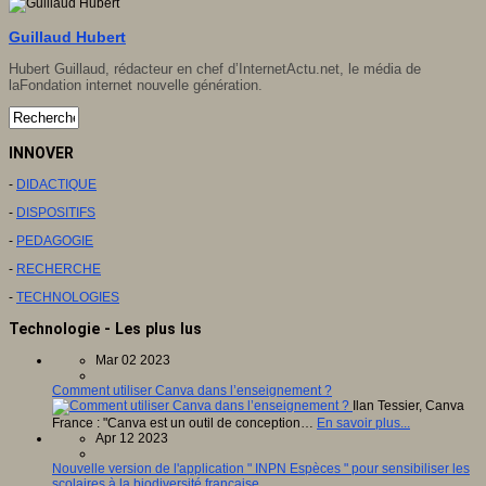
Guillaud Hubert
Hubert Guillaud, rédacteur en chef d’
InternetActu.net
, le média de
la
Fondation internet nouvelle génération
.
INNOVER
-
DIDACTIQUE
-
DISPOSITIFS
-
PEDAGOGIE
-
RECHERCHE
-
TECHNOLOGIES
Technologie - Les plus lus
Mar 02 2023
Comment utiliser Canva dans l’enseignement ?
Ilan Tessier, Canva
France : "Canva est un outil de conception…
En savoir plus...
Apr 12 2023
Nouvelle version de l'application " INPN Espèces " pour sensibiliser les
scolaires à la biodiversité française