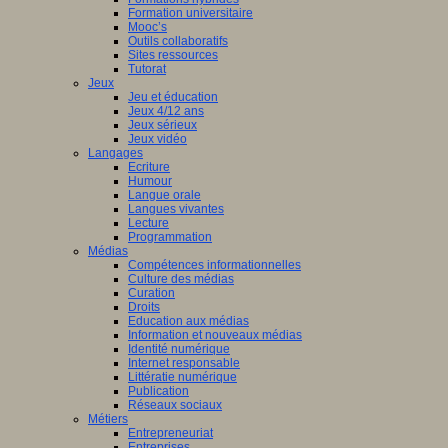
Formation universitaire
Mooc’s
Outils collaboratifs
Sites ressources
Tutorat
Jeux
Jeu et éducation
Jeux 4/12 ans
Jeux sérieux
Jeux vidéo
Langages
Ecriture
Humour
Langue orale
Langues vivantes
Lecture
Programmation
Médias
Compétences informationnelles
Culture des médias
Curation
Droits
Education aux médias
Information et nouveaux médias
Identité numérique
Internet responsable
Littératie numérique
Publication
Réseaux sociaux
Métiers
Entrepreneuriat
Entreprises