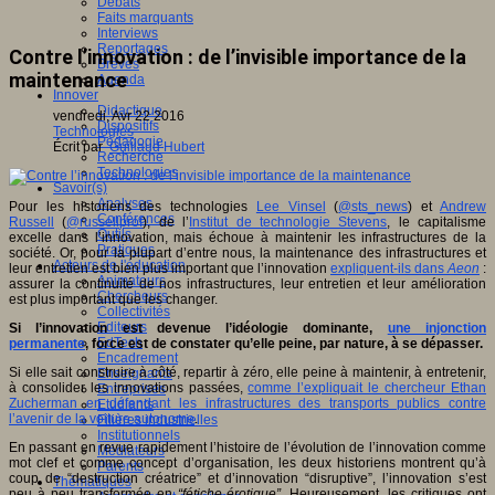
Débats
Faits marquants
Interviews
Reportages
Contre l’innovation : de l’invisible importance de la
Brèves
maintenance
Agenda
Innover
Didactique
vendredi, Avr 22 2016
Dispositifs
Technologies
Pédagogie
Écrit par
Guillaud Hubert
Recherche
Technologies
Savoir(s)
Analyses
Pour les historiens des technologies
Lee Vinsel
(
@sts_news
) et
Andrew
Conférences
Russell
(
@russellprof
), de l’
Institut de technologie Stevens
, le capitalisme
Outils
excelle dans l’innovation, mais échoue à maintenir les infrastructures de la
Pratiques
société. Or, pour la plupart d’entre nous, la maintenance des infrastructures et
Acteurs de l'éducation
leur entretien est bien plus important que l’innovation
expliquent-ils dans
Aeon
:
Animateurs
assurer la continuité de nos infrastructures, leur entretien et leur amélioration
Chercheurs
est plus important que les changer.
Collectivités
Editeurs
Si l’innovation est devenue l’idéologie dominante,
une injonction
EdTech
permanente
, force est de constater qu’elle peine, par nature, à se dépasser.
Encadrement
Si elle sait construire à côté, repartir à zéro, elle peine à maintenir, à entretenir,
Enseignants
à consolider les innovations passées,
comme l’expliquait le chercheur Ethan
Entreprises
Zucherman en défendant les infrastructures des transports publics contre
Etudiants
l’avenir de la voiture autonome
.
Filières industrielles
Institutionnels
En passant en revue rapidement l’histoire de l’évolution de l’innovation comme
Médiateurs
mot clef et comme concept d’organisation, les deux historiens montrent qu’à
Parents
coup de “destruction créatrice” et d’innovation “disruptive”, l’innovation s’est
Thématiques
peu à peu transformée en
“fétiche érotique”
. Heureusement, les critiques ont