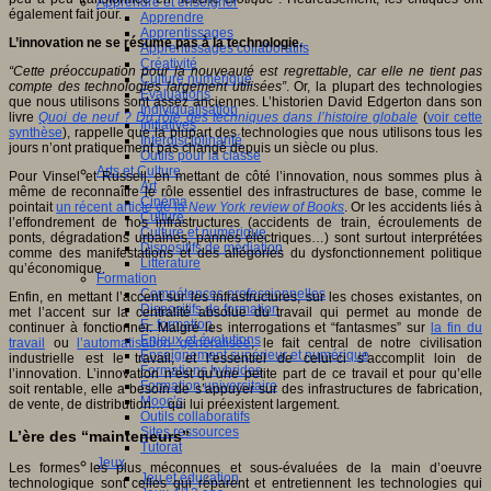
Apprendre et enseigner
également fait jour.
Apprendre
Apprentissages
L’innovation ne se résume pas à la technologie.
Apprentissages collaboratifs
Créativité
“Cette préoccupation pour la nouveauté est regrettable, car elle ne tient pas
Culture numérique
compte des technologies largement utilisées”
. Or, la plupart des technologies
Evaluations
que nous utilisons sont assez anciennes. L’historien David Edgerton dans son
Individualisation
livre
Quoi de neuf ? Du rôle des techniques dans l’histoire globale
(
voir cette
Initiatives
synthèse
), rappelle que la plupart des technologies que nous utilisons tous les
Interdisciplinarité
jours n’ont pratiquement pas changé depuis un siècle ou plus.
Outils pour la classe
Arts et Culture
Pour Vinsel et Russell, en mettant de côté l’innovation, nous sommes plus à
Art
même de reconnaître le rôle essentiel des infrastructures de base, comme le
Cinéma
pointait
un récent article de la
New York review of Books
. Or les accidents liés à
Culture
l’effondrement de nos infrastructures (accidents de train, écroulements de
Culture et numérique
ponts, dégradations urbaines, pannes électriques…) sont surtout interprétées
Dispositifs de médiation
comme des manifestations et des allégories du dysfonctionnement politique
Littérature
qu’économique.
Formation
Compétences professionnelles
Enfin, en mettant l’accent sur les infrastructures, sur les choses existantes, on
Dispositifs de formation
met l’accent sur la centralité absolue du travail qui permet au monde de
E- formation
continuer à fonctionner. Malgré les interrogations et “fantasmes” sur
la fin du
Enjeux et évolutions
travail
ou
l’automatisation généralisée
, le fait central de notre civilisation
Enseignement supérieur et numérique
industrielle est le travail, et l’essentiel de celui-ci s’accomplit loin de
Formations hybrides
l’innovation. L’innovation n’est qu’une petite part de ce travail et pour qu’elle
Formation universitaire
soit rentable, elle a besoin de s’appuyer sur des infrastructures de fabrication,
Mooc’s
de vente, de distribution… qui lui préexistent largement.
Outils collaboratifs
Sites ressources
L’ère des “mainteneurs”
Tutorat
Jeux
Les formes les plus méconnues et sous-évaluées de la main d’oeuvre
Jeu et éducation
technologique sont celles qui réparent et entretiennent les technologies qui