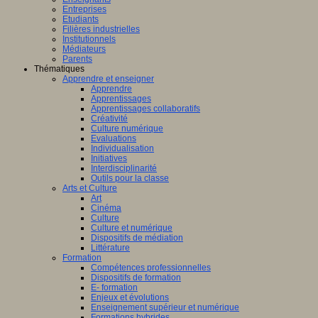
Entreprises
Etudiants
Filières industrielles
Institutionnels
Médiateurs
Parents
Thématiques
Apprendre et enseigner
Apprendre
Apprentissages
Apprentissages collaboratifs
Créativité
Culture numérique
Evaluations
Individualisation
Initiatives
Interdisciplinarité
Outils pour la classe
Arts et Culture
Art
Cinéma
Culture
Culture et numérique
Dispositifs de médiation
Littérature
Formation
Compétences professionnelles
Dispositifs de formation
E- formation
Enjeux et évolutions
Enseignement supérieur et numérique
Formations hybrides