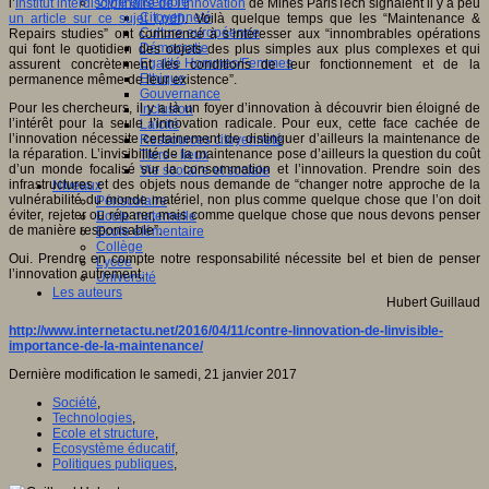
Vivre ensemble
l’
Institut interdisciplinaire de l’innovation
de Mines ParisTech signaient il y a peu
Citoyenneté
un article sur ce sujet (.pdf)
. Voilà quelque temps que les “Maintenance &
Culture européenne
Repairs studies” ont commencé à s’intéresser aux “innombrables opérations
Démocratie
qui font le quotidien des objets des plus simples aux plus complexes et qui
Egalité Hommes/Femmes
assurent concrètement les conditions de leur fonctionnement et de la
Ethique
permanence même de leur existence”.
Gouvernance
Pour les chercheurs, il y a là un foyer d’innovation à découvrir bien éloigné de
Inclusion
l’intérêt pour la seule l’innovation radicale. Pour eux, cette face cachée de
Laïcité
l’innovation nécessite certainement de distinguer d’ailleurs la maintenance de
Ressources citoyenneté
la réparation. L’invisibilité de la maintenance pose d’ailleurs la question du coût
Tiers - lieux
d’un monde focalisé sur la consommation et l’innovation. Prendre soin des
Vie scolaire et sociale
infrastructures et des objets nous demande de “changer notre approche de la
Niveaux
vulnérabilité du monde matériel, non plus comme quelque chose que l’on doit
Périscolaire
éviter, rejeter ou réparer, mais comme quelque chose que nous devons penser
Ecole maternelle
de manière responsable”.
Ecole élémentaire
Collège
Oui. Prendre en compte notre responsabilité nécessite bel et bien de penser
Lycée
l’innovation autrement.
Université
Les auteurs
Hubert Guillaud
http://www.internetactu.net/2016/04/11/contre-linnovation-de-linvisible-
importance-de-la-maintenance/
Dernière modification le samedi, 21 janvier 2017
Société
,
Technologies
,
Ecole et structure
,
Ecosystème éducatif
,
Politiques publiques
,