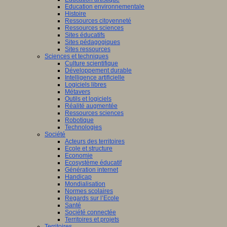
Education environnementale
Histoire
Ressources citoyenneté
Ressources sciences
Sites éducatifs
Sites pédagogiques
Sites ressources
Sciences et techniques
Culture scientifique
Développement durable
Intelligence artificielle
Logiciels libres
Métavers
Outils et logiciels
Réalité augmentée
Ressources sciences
Robotique
Technologies
Société
Acteurs des territoires
Ecole et structure
Economie
Ecosystème éducatif
Génération internet
Handicap
Mondialisation
Normes scolaires
Regards sur l’Ecole
Santé
Société connectée
Territoires et projets
Territoires