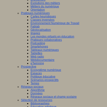
Evolutions des métiers
Métiers du numérique
Orientation
Pratiques numériques
Cartes heuristiques
Classes inversées
Environnement Numérique de Travail
Fablab
Géolocalisation
Images
Les mondes virtuels en éducation
Pratiques collaboratives
Podcasting
Smartphones
Tableaux numériques
Tablettes
Web radio
Webdocumentaire
eTwinning
Prospective
Ecosystème numérique
Espaces
Politique éducative
Scénarios prospectifs
Temps
Réseaux sociaux
Algorithme
Données
Réseaux sociaux et champ scolaire
Sélection de ressources
Bibliographies
Education artistique