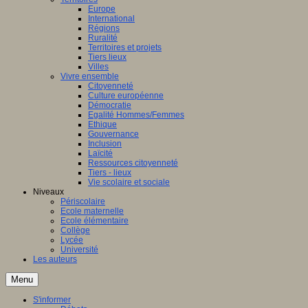
Europe
International
Régions
Ruralité
Territoires et projets
Tiers lieux
Villes
Vivre ensemble
Citoyenneté
Culture européenne
Démocratie
Egalité Hommes/Femmes
Ethique
Gouvernance
Inclusion
Laïcité
Ressources citoyenneté
Tiers - lieux
Vie scolaire et sociale
Niveaux
Périscolaire
Ecole maternelle
Ecole élémentaire
Collège
Lycée
Université
Les auteurs
Menu
S'informer