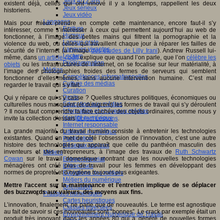
Jeux 4/12 ans
existent déjà, celles qui ont innové il y a longtemps, rappellent les deux
Jeux sérieux
historiens.
Jeux vidéo
Langages
Mais pour mieux prendre en compte cette maintenance, encore faut-il s’y
Ecriture
intéresser, comme s’intéresser à ceux qui permettent aujourd’hui au web de
Humour
fonctionner, à l’image des petites mains qui filtrent la pornographie et la
Langue orale
violence du web, ou celles qui travaillent chaque jour à réparer les failles de
Langues vivantes
sécurité de l’internet (à l’image
des études de Lilly Irani
). Andrew Russell lui-
Lecture
même, dans
un article (.pdf)
explique que quand l’on parle, que l’on
célèbre les
Programmation
objets
ou les infrastructures de l’internet, on se focalise sur leur matérialité, à
Médias
l’image des photographies froides des fermes de serveurs qui semblent
Compétences informationnelles
fonctionner d’elles-mêmes, sans aucune intervention humaine. C’est mal
Culture des médias
regarder le travail qui s’y fait.
Curation
Droits
Qui y répare ce qui s’y casse ? Quelles structures politiques, économiques ou
Education aux médias
culturelles nous masquent (et dénigrent) les formes de travail qui s’y déroulent
Information et nouveaux médias
? Il nous faut comprendre la face cachée des objets ordinaires, comme nous y
Identité numérique
invite la collection d’essais
Object Lessons
.
Internet responsable
La grande majorité du travail humain consiste à entretenir les technologies
Littératie numérique
existantes. Quand on met de côté l’obsession de l’innovation, c’est une autre
Publication
histoire des technologies qui apparaît que celle du panthéon masculin des
Réseaux sociaux
inventeurs et des entrepreneurs, à l’image des travaux de
Ruth Schwartz
Métiers
Cowan
sur le travail domestique montrant que les nouvelles technologies
Entrepreneuriat
ménagères ont créé plus de travail pour les femmes en développant des
Entreprises
normes de propreté et d’hygiène toujours plus exigeantes.
Evolutions des métiers
Métiers du numérique
Mettre l’accent sur la maintenance et l’entretien implique de se déplacer
Orientation
des buzzwords aux valeurs, des moyens aux fins.
Pratiques numériques
Cartes heuristiques
L’innovation, finalement, ne parle que de nouveautés. Le terme est agnostique
Classes inversées
au fait de savoir si ces nouveautés sont “bonnes”. Le crack par exemple était un
Environnement Numérique de Travail
produit très innovant dans les années 80 qui a généré de nouvelles formes