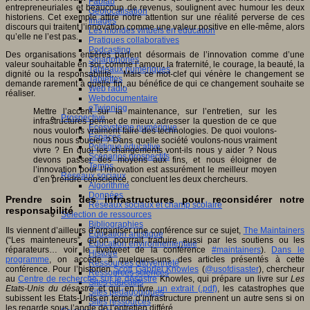
Fablab
entrepreneuriales et beaucoup de revenus, soulignent avec humour les deux
Géolocalisation
historiens. Cet exemple attire notre attention sur une réalité perverse de ces
Images
discours qui traitent l’innovation comme une valeur positive en elle-même, alors
Les mondes virtuels en éducation
qu’elle ne l’est pas.
Pratiques collaboratives
Podcasting
Des organisations entières parlent désormais de l’innovation comme d’une
Smartphones
valeur souhaitable en soi, comme l’amour, la fraternité, le courage, la beauté, la
Tableaux numériques
dignité ou la responsabilité… Mais ce mot-clef qui vénère le changement se
Tablettes
demande rarement à quelle fin, au bénéfice de qui ce changement souhaite se
Web radio
réaliser.
Webdocumentaire
eTwinning
Mettre l’accent sur la maintenance, sur l’entretien, sur les
Prospective
infrastructures permet de mieux adresser la question de ce que
Ecosystème numérique
nous voulons vraiment faire des technologies. De quoi voulons-
Espaces
nous nous soucier ? Dans quelle société voulons-nous vraiment
Politique éducative
vivre ? En quoi les changements vont-ils nous y aider ? Nous
Scénarios prospectifs
devons passer des moyens aux fins, et nous éloigner de
Temps
l’innovation pour l’innovation est assurément le meilleur moyen
Réseaux sociaux
d’en prendre conscience, concluent les deux chercheurs.
Algorithme
Données
Prendre soin des infrastructures pour reconsidérer notre
Réseaux sociaux et champ scolaire
responsabilité
Sélection de ressources
Bibliographies
Ils viennent d’ailleurs d’organiser une conférence sur ce sujet,
The Maintainers
Education artistique
(“Les mainteneurs”, qu’on pourrait traduire aussi par les soutiens ou les
Education environnementale
réparateurs… voir le livetweet de la conférence
#maintainers
).
Dans le
Histoire
programme
, on accède à quelques-uns des articles présentés à cette
Ressources citoyenneté
conférence. Pour l’historien
Scott Gabriel Knowles
(
@usofdisaster
), chercheur
Ressources sciences
au
Centre de recherche sur le désastre
Knowles, qui prépare un livre sur
Les
Sites éducatifs
Etats-Unis du désastre
et qui en livre
un extrait (.pdf)
, les catastrophes que
Sites pédagogiques
subissent les Etats-Unis en terme d’infrastructure prennent un autre sens si on
Sites ressources
les regarde sous l’angle de l’entretien différé.