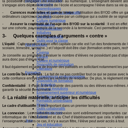
Apprendre et enseigner
la possibilité d’engager une éducation au numérique. L’enseignant devient al
Apprendre
s’engage alors dépasse le cadre de l’école et accompagne l’élève dans sa vie quo
Apprentissages
-
Carences matérielles et gain de temps
: l’utilisation des BYOD offre un 
Apprentissages collaboratifs
ordinateurs capricieux ou déjà occupée par un collègue qui a oublié de se signale
Créativité
Culture numérique
-
Assurer la continuité de l’usage des BYOD sur la scolarité
: Il est en ef
Evaluations
sur une cohorte, par exemple de la seconde à la terminale. Ceci permettrait entr
Individualisation
Initiatives
3-
Quelques exemples d’arguments « contre »
Interdisciplinarité
Outils pour la classe
L’équité
: Cette question est en effet capitale car elle est l’un des fondements de
Arts et Culture
scolaire, trimestre, semaine..) et l’objectif doit être clair (formation entre pairs, 
Art
Cinéma
Je conseille au préalable d’évaluer le nombre d’élèves ne possédant pas d’objet 
Culture
aura donc pas d’élève lésé.
Culture et numérique
Dispositifs de médiation
Il faut également essayer de trouver des palliatifs en sollicitant notamment les p
Littérature
Formation
Le contrôle des activités
: Le fait de ne pas contrôler tout ce qui se passe avec
Compétences professionnelles
cette confiance enraye parfois les velléités de resquiller. De plus, le règlement in
Dispositifs de formation
E- formation
Confidentialité
: Il s’agit là de la crainte des parents ou des élèves eux-mêmes.
Enjeux et évolutions
garantir la sécurité personnelle.
Enseignement supérieur et numérique
Formations hybrides
4-
La réalité matérielle, anticiper les difficultés
Formation universitaire
Mooc’s
Le cadre d’utilisation
: Il est important dans un premier temps de définir ce cadre
Outils collaboratifs
Sites ressources
La connexion
: Les modalités de connexion sont extrêmement importantes car il 
Tutorat
informatique de l’établissement et du Chef d’établissement que cela n’altère e
Jeux
l’enseignant car dans ce cas, il n’y a aucun filtre, l’élève peut avoir accès à tout.
Jeu et éducation