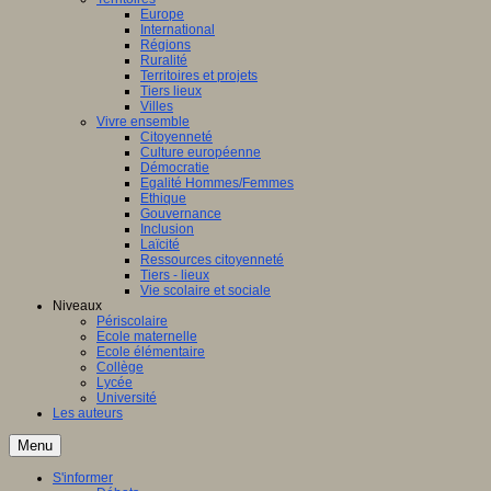
Europe
International
Régions
Ruralité
Territoires et projets
Tiers lieux
Villes
Vivre ensemble
Citoyenneté
Culture européenne
Démocratie
Egalité Hommes/Femmes
Ethique
Gouvernance
Inclusion
Laïcité
Ressources citoyenneté
Tiers - lieux
Vie scolaire et sociale
Niveaux
Périscolaire
Ecole maternelle
Ecole élémentaire
Collège
Lycée
Université
Les auteurs
Menu
S'informer