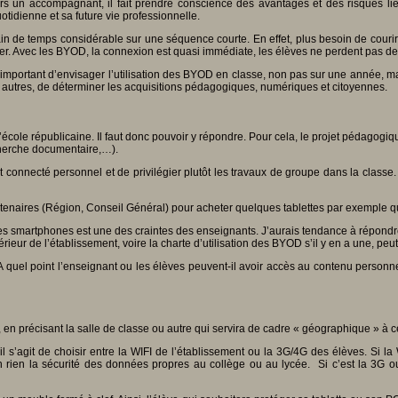
ors un accompagnant, il fait prendre conscience des avantages et des risques l
tidienne et sa future vie professionnelle.
gain de temps considérable sur une séquence courte. En effet, plus besoin de couri
r. Avec les BYOD, la connexion est quasi immédiate, les élèves ne perdent pas de t
fet important d’envisager l’utilisation des BYOD en classe, non pas sur une année, m
e autres, de déterminer les acquisitions pédagogiques, numériques et citoyennes.
 l’école républicaine. Il faut donc pouvoir y répondre. Pour cela, le projet pédagogi
recherche documentaire,…).
connecté personnel et de privilégier plutôt les travaux de groupe dans la classe.
artenaires (Région, Conseil Général) pour acheter quelques tablettes par exemple qu
 les smartphones est une des craintes des enseignants. J’aurais tendance à répondre q
térieur de l’établissement, voire la charte d’utilisation des BYOD s’il y en a une, pe
 A quel point l’enseignant ou les élèves peuvent-il avoir accès au contenu personn
, en précisant la salle de classe ou autre qui servira de cadre « géographique » à cet
s’agit de choisir entre la WIFI de l’établissement ou la 3G/4G des élèves. Si la W
n rien la sécurité des données propres au collège ou au lycée. Si c’est la 3G ou 