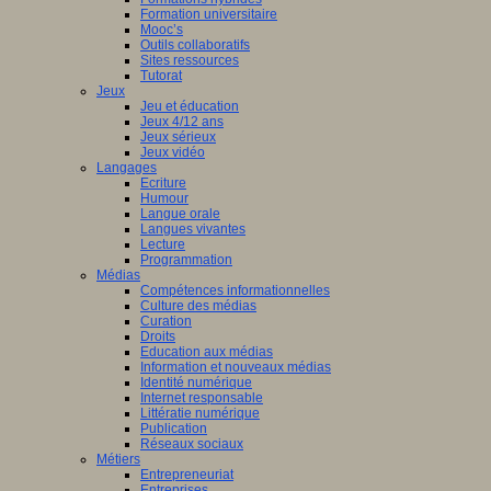
Formation universitaire
Mooc’s
Outils collaboratifs
Sites ressources
Tutorat
Jeux
Jeu et éducation
Jeux 4/12 ans
Jeux sérieux
Jeux vidéo
Langages
Ecriture
Humour
Langue orale
Langues vivantes
Lecture
Programmation
Médias
Compétences informationnelles
Culture des médias
Curation
Droits
Education aux médias
Information et nouveaux médias
Identité numérique
Internet responsable
Littératie numérique
Publication
Réseaux sociaux
Métiers
Entrepreneuriat
Entreprises