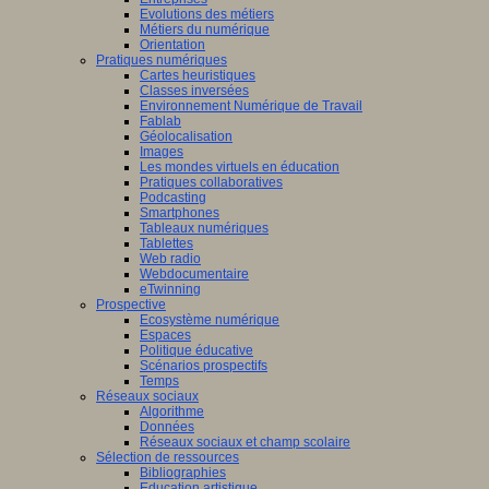
Evolutions des métiers
Métiers du numérique
Orientation
Pratiques numériques
Cartes heuristiques
Classes inversées
Environnement Numérique de Travail
Fablab
Géolocalisation
Images
Les mondes virtuels en éducation
Pratiques collaboratives
Podcasting
Smartphones
Tableaux numériques
Tablettes
Web radio
Webdocumentaire
eTwinning
Prospective
Ecosystème numérique
Espaces
Politique éducative
Scénarios prospectifs
Temps
Réseaux sociaux
Algorithme
Données
Réseaux sociaux et champ scolaire
Sélection de ressources
Bibliographies
Education artistique