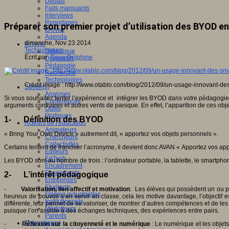
Débats
Faits marquants
Interviews
Reportages
Préparer son premier projet d’utilisation des BYOD e
Brèves
Agenda
dimanche, Nov 23 2014
Innover
Technologies
Didactique
Écrit par
Roux Delphine
Dispositifs
Pédagogie
Recherche
Technologies
Crédit image : http://www.otablo.com/blog/2012/09/un-usage-innovant-de
Savoir(s)
Analyses
Si vous souhaitez tenter l’expérience et intégrer les BYOD dans votre pédagogie,
Conférences
arguments contraires et autres vents de panique. En effet, l’apparition de ces o
Outils
Pratiques
1-
Définition des BYOD
Acteurs de l'éducation
Animateurs
« Bring Your Own Device » autrement dit, « apportez vos objets personnels ».
Chercheurs
Collectivités
Certains tentent de franciser l’acronyme, il devient donc AVAN « Apportez vos ap
Editeurs
EdTech
Les BYOD sont au nombre de trois : l’ordinateur portable, la tablette, le smartpho
Encadrement
Enseignants
2-
L’intérêt pédagogique
Entreprises
Etudiants
-
Valorisation, lien affectif et motivation
: Les élèves qui possèdent un ou plus
Filières industrielles
heureux de pouvoir s’en servir en classe, cela les motive davantage, l’objectif e
Institutionnels
différente, leur permet de se valoriser, de montrer d’autres compétences et de les f
Médiateurs
puisque l’on assiste à des échanges techniques, des expériences entre pairs.
Parents
Thématiques
-
Réflexion sur la citoyenneté et le numérique
: Le numérique et les objet