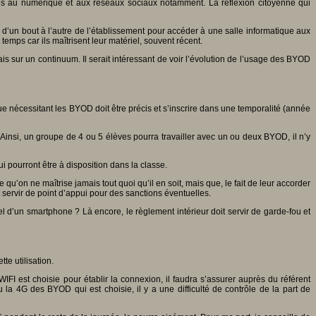
iés au numérique et aux réseaux sociaux notamment. La réflexion citoyenne qui
r d’un bout à l’autre de l’établissement pour accéder à une salle informatique aux
emps car ils maîtrisent leur matériel, souvent récent.
ais sur un continuum. Il serait intéressant de voir l’évolution de l’usage des BYOD
que nécessitant les BYOD doit être précis et s’inscrire dans une temporalité (année
 Ainsi, un groupe de 4 ou 5 élèves pourra travailler avec un ou deux BYOD, il n’y
i pourront être à disposition dans la classe.
u’on ne maîtrise jamais tout quoi qu’il en soit, mais que, le fait de leur accorder
ut servir de point d’appui pour des sanctions éventuelles.
el d’un smartphone ? Là encore, le règlement intérieur doit servir de garde-fou et
te utilisation.
IFI est choisie pour établir la connexion, il faudra s’assurer auprès du référent
la 4G des BYOD qui est choisie, il y a une difficulté de contrôle de la part de