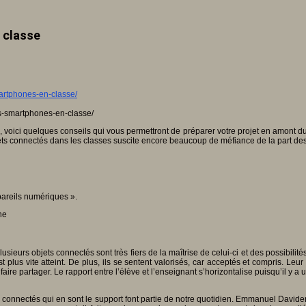
n classe
s-smartphones-en-classe/
 voici quelques conseils qui vous permettront de préparer votre projet en amont du
bjets connectés dans les classes suscite encore beaucoup de méfiance de la part d
pareils numériques ».
ne
ieurs objets connectés sont très fiers de la maîtrise de celui-ci et des possibilités 
st plus vite atteint. De plus, ils se sentent valorisés, car acceptés et compris. L
aire partager. Le rapport entre l’élève et l’enseignant s’horizontalise puisqu’il y a
s connectés qui en sont le support font partie de notre quotidien. Emmanuel Daviden