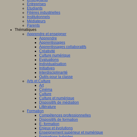
Entreprises
Etudiants
Filières industrielles
Institutionnels
Médiateurs
Parents
Thématiques
Apprendre et enseigner
Apprendre
Apprentissages
Apprentissages collaboratifs
Créativité
Culture numérique
Evaluations
Individualisation
Initiatives
Interdisciplinarité
Outils pour la classe
Arts et Culture
Art
Cinéma
Culture
Culture et numérique
Dispositifs de médiation
Littérature
Formation
Compétences professionnelles
Dispositifs de formation
E- formation
Enjeux et évolutions
Enseignement supérieur et numérique
Formations hybrides