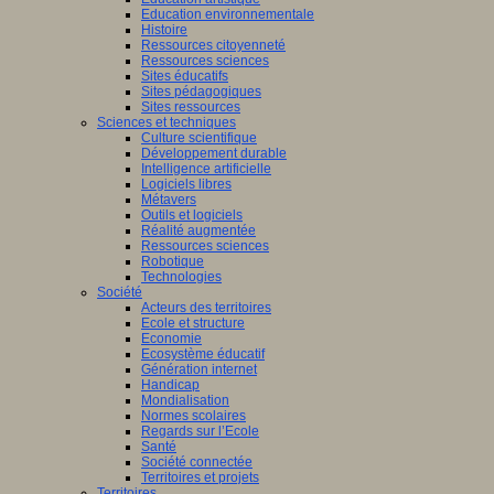
Education environnementale
Histoire
Ressources citoyenneté
Ressources sciences
Sites éducatifs
Sites pédagogiques
Sites ressources
Sciences et techniques
Culture scientifique
Développement durable
Intelligence artificielle
Logiciels libres
Métavers
Outils et logiciels
Réalité augmentée
Ressources sciences
Robotique
Technologies
Société
Acteurs des territoires
Ecole et structure
Economie
Ecosystème éducatif
Génération internet
Handicap
Mondialisation
Normes scolaires
Regards sur l’Ecole
Santé
Société connectée
Territoires et projets
Territoires