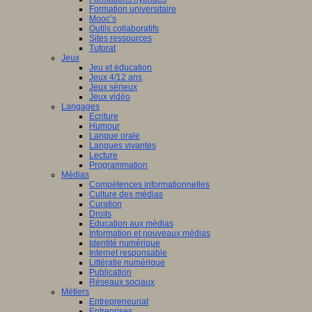
Formation universitaire
Mooc’s
Outils collaboratifs
Sites ressources
Tutorat
Jeux
Jeu et éducation
Jeux 4/12 ans
Jeux sérieux
Jeux vidéo
Langages
Ecriture
Humour
Langue orale
Langues vivantes
Lecture
Programmation
Médias
Compétences informationnelles
Culture des médias
Curation
Droits
Education aux médias
Information et nouveaux médias
Identité numérique
Internet responsable
Littératie numérique
Publication
Réseaux sociaux
Métiers
Entrepreneuriat
Entreprises