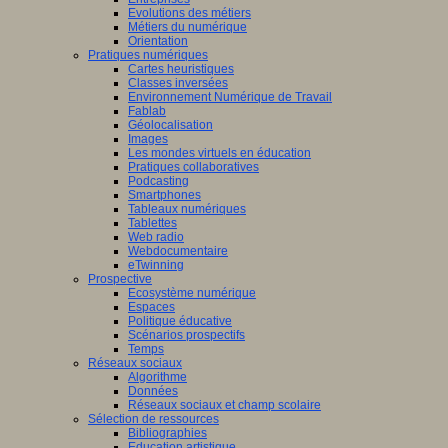
Evolutions des métiers
Métiers du numérique
Orientation
Pratiques numériques
Cartes heuristiques
Classes inversées
Environnement Numérique de Travail
Fablab
Géolocalisation
Images
Les mondes virtuels en éducation
Pratiques collaboratives
Podcasting
Smartphones
Tableaux numériques
Tablettes
Web radio
Webdocumentaire
eTwinning
Prospective
Ecosystème numérique
Espaces
Politique éducative
Scénarios prospectifs
Temps
Réseaux sociaux
Algorithme
Données
Réseaux sociaux et champ scolaire
Sélection de ressources
Bibliographies
Education artistique