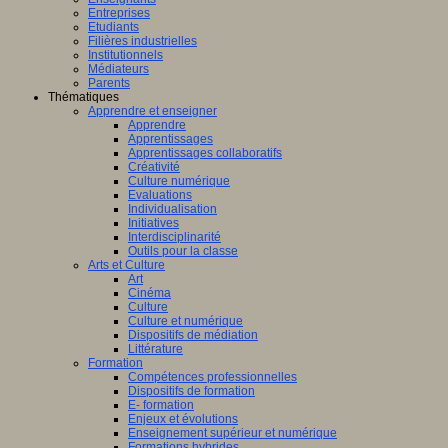
Entreprises
Etudiants
Filières industrielles
Institutionnels
Médiateurs
Parents
Thématiques
Apprendre et enseigner
Apprendre
Apprentissages
Apprentissages collaboratifs
Créativité
Culture numérique
Evaluations
Individualisation
Initiatives
Interdisciplinarité
Outils pour la classe
Arts et Culture
Art
Cinéma
Culture
Culture et numérique
Dispositifs de médiation
Littérature
Formation
Compétences professionnelles
Dispositifs de formation
E- formation
Enjeux et évolutions
Enseignement supérieur et numérique
Formations hybrides