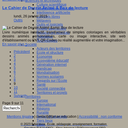
Sciences et techniques
Culture scientifique
Le Cahier de Dessin Animé & Box de lecture
Développement durable
Intelligence artificielle
lundi, 26 janvier 2015
Logiciels libres
Outils
Métavers
Outils et logiciels
Réalité augmentée
Livre numérique interactif, transformez de simples coloriages en véritables
Ressources sciences
dessins animés personnalisés, carte ou image interactive, site web
Robotique
d'établissement ou ENT, QR Codes ou réalité augmentée et votre imagination...
Technologies
En savoir plus...
Société
Acteurs des territoires
Précédent
Ecole et structure
2
Economie
3
Ecosystème éducatif
4
Génération internet
5
Handicap
6
Mondialisation
7
Normes scolaires
8
Regards sur l’Ecole
9
Santé
10
Société connectée
11
Territoires et projets
Suivant
Territoires
Europe
Page 9 sur 11
International
Régions
Ruralité
Mentions légales
| contact[@]anae.education |
Accessibilité : non conforme
Territoires et projets
Tiers lieux
© 2023 Educavox, Ecole, pédagogie, enseignement, formation
Villes
Creation Sylvie CECI - Sites Internet / Référencement SEO