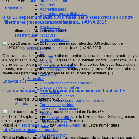
polytechnique. -
Apprendre et enseigner
Apprendre
En savoir plus...
Apprentissages
Apprentissages collaboratifs
8 au 13 septembre 2015 : Journées nationales d'action contre
Créativité
l'illettrisme (ressources, outils, jeux...) #JNAI2015
Culture numérique
Evaluations
Individualisation
dimanche, 06 septembre 2015
Initiatives
Fait marquant
Interdisciplinarité
Outils pour la classe
Arts et Culture
Art
C’est une occasion unique de mettre en lumière la situation propre à notre pays
Cinéma
en organisant, avec ceux qui agissent au quotidien contre l’illettrisme, plus
Culture
d’une centaine de manifestations partout en France (portes ouvertes, ateliers,
Culture et numérique
débats, marches contre l’illettrisme, conférences,...) pour faire connaître la
Dispositifs de médiation
réalité des personnes concernées et les solutions qui existent. [...]
Littérature
Formation
En savoir plus...
Compétences professionnelles
Dispositifs de formation
« Le numérique ? Tout dépend de comment on l’utilise ! »
E- formation
Enjeux et évolutions
vendredi, 04 septembre 2015
Enseignement supérieur et numérique
Agenda
Formations hybrides
Formation universitaire
Mooc’s
les 18 et 19 septembre prochains, la Maison du Livre de Saint-Gilles organisera
Outils collaboratifs
un colloque dans le cadre d’un Projet Erasmus+.
Sites ressources
Publié le
4 septembre 2015
par
Sibylle Greindl
sur Lettre numériques
Tutorat
(
http://www.lettresnumeriques.be
)
Jeux
Jeu et éducation
Régine Kolinsky nous éclaire sur l’apprentissage de la lecture et ce que le