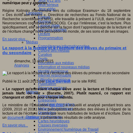
Jeux 4/12 ans
numérique peut y apporter.
Jeux sérieux
Jeux vidéo
Régine Kolinsky interviendra lors du colloque Erasmus+ du 18 septembre
Langages
« Des écrits aux écrans ». Directrice de recherches au Fonds National de la
Ecriture
Recherche scientifique (FNRS), elle travaille à présent à l’ULB, dans l’Unité de
Humour
Neurosciences cognitives (UNESCOG). Ce qui l’intéresse, c’est la lecture. Plus
Langue orale
spécifiquement, elle se penche sur la façon dont l’apprentissage de la lecture et
Langues vivantes
de l’écriture change notre perception du monde, de ses sons et de ses images.
Lecture
Programmation
En savoir plus...
Médias
Compétences informationnelles
Le rapport à la lecture et à l’écriture des élèves du primaire et
Culture des médias
du secondaire
Curation
Droits
dimanche, 16 août 2015
Education aux médias
Analyses
Information et nouveaux médias
Identité numérique
Internet responsable
Littératie numérique
Publié le 11 août 2015 par
Lucie Barriault
sur le site RIRE
Publication
Réseaux sociaux
« Le rapport qu’entretient chaque élève avec la lecture et l’écriture n’est
Métiers
jamais blanc ou noir »
(Baratte, 2007)
. Plutôt nuancé, ce rapport est
Entrepreneuriat
changeant et diffère pour chaque individu.
Entreprises
Evolutions des métiers
Le ministère de l’Éducation (
MEESR
) a recueilli et analysé pendant trois ans
Métiers du numérique
(2009, 2010 et 2011) les « perceptions et attitudes des élèves à l’égard de la
Orientation
lecture et de l’écriture » ainsi que leurs habitudes de lecture et d’écriture. Dans
Pratiques numériques
un
document synthèse
, il présente les résultats de cette analyse.
Cartes heuristiques
Classes inversées
En savoir plus...
Environnement Numérique de Travail