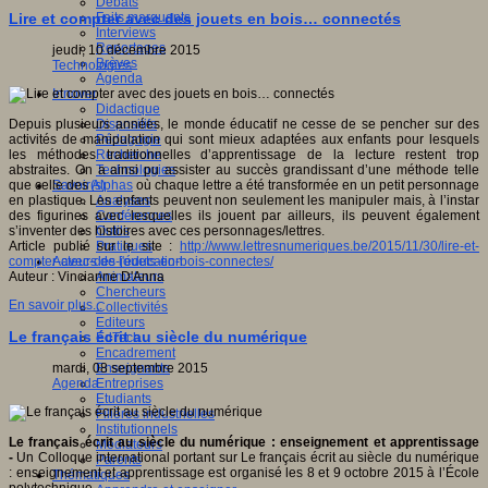
Débats
Faits marquants
Lire et compter avec des jouets en bois… connectés
Interviews
Reportages
jeudi, 10 décembre 2015
Brèves
Technologies
Agenda
Innover
Didactique
Dispositifs
Depuis plusieurs années, le monde éducatif ne cesse de se pencher sur des
Pédagogie
activités de manipulation qui sont mieux adaptées aux enfants pour lesquels
Recherche
les méthodes traditionnelles d’apprentissage de la lecture restent trop
Technologies
abstraites. On a ainsi pu assister au succès grandissant d’une méthode telle
Savoir(s)
que celle des
Alphas
où chaque lettre a été transformée en un petit personnage
Analyses
en plastique. Les enfants peuvent non seulement les manipuler mais, à l’instar
Conférences
des figurines avec lesquelles ils jouent par ailleurs, ils peuvent également
Outils
s’inventer des histoires avec ces personnages/lettres.
Pratiques
Article publié sur le site :
http://www.lettresnumeriques.be/2015/11/30/lire-et-
Acteurs de l'éducation
compter-avec-des-jouets-en-bois-connectes/
Animateurs
Auteur : Vincianne D'Anna
Chercheurs
En savoir plus...
Collectivités
Editeurs
Le français écrit au siècle du numérique
EdTech
Encadrement
Enseignants
mardi, 08 septembre 2015
Entreprises
Agenda
Etudiants
Filières industrielles
Institutionnels
Le français écrit au siècle du numérique : enseignement et apprentissage
Médiateurs
-
Un Colloque international portant sur Le français écrit au siècle du numérique
Parents
: enseignement et apprentissage est organisé les 8 et 9 octobre 2015 à l’École
Thématiques