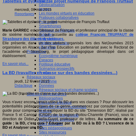
Fablab
Tablettes et dyslexie : le projet numérique de François Truffaut
Géolocalisation
Images
mercredi, 06 mai 2015
Les mondes virtuels en éducation
Reportages
Pratiques collaboratives
Podcasting
Smartphones
Tableaux numériques
Marie GARREC
est professeur de Français et professeur principal de la classe
Tablettes
de sixième numérique qui accueille au
collège François TRUFFAUT de
Web radio
Strasbourg des élèves dyslexiques.
Webdocumentaire
Elle présente, dans un des ateliers organisés lors des NetJournées 2015
eTwinning
organisées en Alsace, par iTop Education en partenariat avec le Rectorat de
Prospective
l'académie de Strasbourg, le projet pédagogique développé dans cet
Ecosystème numérique
établissement.
Espaces
En savoir plus...
Politique éducative
Scénarios prospectifs
La BD (travailler en classe sur des bandes dessinées...)
Temps
Réseaux sociaux
Algorithme
jeudi, 12 février 2015
Données
Didactique
Réseaux sociaux et champ scolaire
Sélection de ressources
Bibliographies
Vous n'avez encore jamais utilisé la BD dans vos classes ? Pour découvrir les
Education artistique
potentialités pédagogiques de ce genre, commencez par consulter l'excellent
Education environnementale
guide pour comprendre et expliquer la BD du site "Dimension BD", réalisé par
Histoire
France 5 et Canopé (CRDP) de la région Poitou-Charente (France), sous la
Ressources citoyenneté
direction de Didier Quella-Guyot, professeur de lettres.
Au sommaire de ce
Ressources sciences
guide : la BD, c'est quoi ? Éduquer par la BD ou à la BD ? L'essence de la
Sites éducatifs
BD et Analyser une BD.
Sites pédagogiques
Sites ressources
En savoir plus...