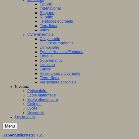
Europe
International
Régions
Ruralité
Territoires et projets
Tiers lieux
Villes
Vivre ensemble
Citoyenneté
Culture européenne
Démocratie
Egalité Hommes/Femmes
Ethique
Gouvernance
Inclusion
Laïcité
Ressources citoyenneté
Tiers - lieux
Vie scolaire et sociale
Niveaux
Périscolaire
Ecole maternelle
Ecole élémentaire
Collège
Lycée
Université
Les auteurs
Menu
S'abonner à ce flux RSS
S'informer