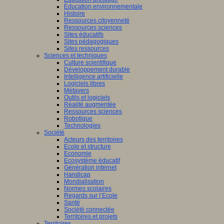
Education environnementale
Histoire
Ressources citoyenneté
Ressources sciences
Sites éducatifs
Sites pédagogiques
Sites ressources
Sciences et techniques
Culture scientifique
Développement durable
Intelligence artificielle
Logiciels libres
Métavers
Outils et logiciels
Réalité augmentée
Ressources sciences
Robotique
Technologies
Société
Acteurs des territoires
Ecole et structure
Economie
Ecosystème éducatif
Génération internet
Handicap
Mondialisation
Normes scolaires
Regards sur l’Ecole
Santé
Société connectée
Territoires et projets
Territoires