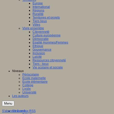
Europe
International
Régions
Ruralité
Territoires et projets
Tiers lieux
Villes
Vivre ensemble
Citoyenneté
Culture européenne
Démocratie
Egalité Hommes/Femmes
Ethique
Gouvernance
Inclusion
Laïcité
Ressources citoyenneté
Tiers - lieux
Vie scolaire et sociale
Niveaux
Périscolaire
Ecole maternelle
Ecole élémentaire
Collège
Lycée
Université
Les auteurs
Menu
S'abonner à ce flux RSS
S'informer