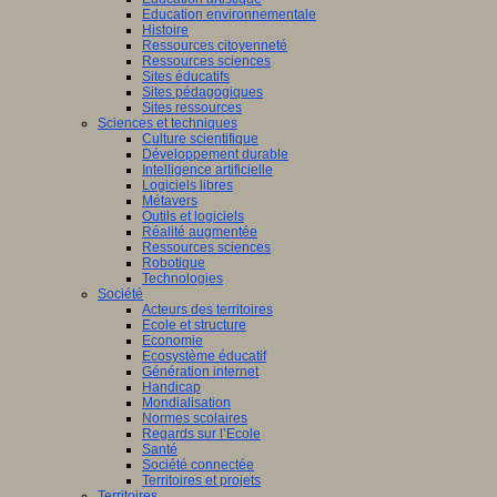
Education environnementale
Histoire
Ressources citoyenneté
Ressources sciences
Sites éducatifs
Sites pédagogiques
Sites ressources
Sciences et techniques
Culture scientifique
Développement durable
Intelligence artificielle
Logiciels libres
Métavers
Outils et logiciels
Réalité augmentée
Ressources sciences
Robotique
Technologies
Société
Acteurs des territoires
Ecole et structure
Economie
Ecosystème éducatif
Génération internet
Handicap
Mondialisation
Normes scolaires
Regards sur l’Ecole
Santé
Société connectée
Territoires et projets
Territoires