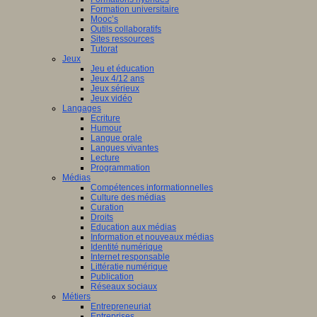
Formation universitaire
Mooc’s
Outils collaboratifs
Sites ressources
Tutorat
Jeux
Jeu et éducation
Jeux 4/12 ans
Jeux sérieux
Jeux vidéo
Langages
Ecriture
Humour
Langue orale
Langues vivantes
Lecture
Programmation
Médias
Compétences informationnelles
Culture des médias
Curation
Droits
Education aux médias
Information et nouveaux médias
Identité numérique
Internet responsable
Littératie numérique
Publication
Réseaux sociaux
Métiers
Entrepreneuriat
Entreprises