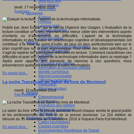
Jeux 4/12 ans
Jeux sérieux
jeudi, 17 novembre 2016
Jeux vidéo
Analyses
Langages
Ecriture
Humour
Langue orale
Publié par Jean Ecalle* sur le site de l'Agence des Usages. L’évaluation de la
Langues vivantes
lecture constitue un enjeu important pour mieux cibler des interventions auprès
Lecture
d’enfants ou d’adolescents en difficultés. L’apport de la technologie
Programmation
informatisée et des travaux en psychologie cognitive et développementale ont
Médias
contribué à la mise au point d’outils de plus en plus perfectionnés tant sur le
Compétences informationnelles
plan cognitif que sur le plan ergonomique. Pour cibler des aides spécifiques, il
Culture des médias
s’agit de repérer les principales difficultés en lecture. Comment caractériser ces
Curation
difficultés et quel est l’apport de la technologie informatisée dans ce repérage ?
Droits
Après avoir apporté des éléments de réponse à ces questions, nous
Education aux médias
présenterons quelques exemples d’outils informatisés.
Information et nouveaux médias
Identité numérique
En savoir plus...
Internet responsable
Littératie numérique
La ruche Transbook au Salon du livre de Montreuil
Publication
Réseaux sociaux
mardi, 15 novembre 2016
Métiers
Fait marquant
Entrepreneuriat
Entreprises
Evolutions des métiers
Métiers du numérique
Le salon du livre et de la presse jeunesse réunit chaque année le grand public
Orientation
et les professionnels du livre et de la presse jeunesse. La 32e édition se
Pratiques numériques
déroule du 30 novembre au 5 décembre 2016 à l'espace Paris-Est-Montreuil.
Cartes heuristiques
Classes inversées
En savoir plus...
Environnement Numérique de Travail