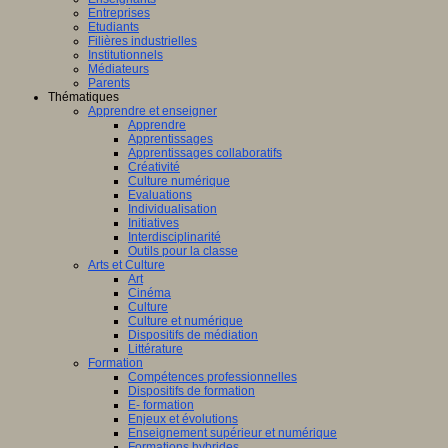
Entreprises
Etudiants
Filières industrielles
Institutionnels
Médiateurs
Parents
Thématiques
Apprendre et enseigner
Apprendre
Apprentissages
Apprentissages collaboratifs
Créativité
Culture numérique
Evaluations
Individualisation
Initiatives
Interdisciplinarité
Outils pour la classe
Arts et Culture
Art
Cinéma
Culture
Culture et numérique
Dispositifs de médiation
Littérature
Formation
Compétences professionnelles
Dispositifs de formation
E- formation
Enjeux et évolutions
Enseignement supérieur et numérique
Formations hybrides