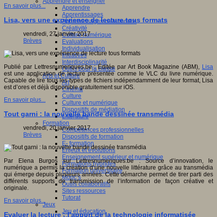
Apprendre et enseigner
En savoir plus...
Apprendre
Apprentissages
Lisa, vers une expérience de lecture tous formats
Apprentissages collaboratifs
Créativité
vendredi, 27 janvier 2017
Culture numérique
Brèves
Evaluations
Individualisation
Initiatives
Interdisciplinarité
Publié par Lettresnumeriques.be : Éditée par Art Book Magazine (ABM),
Lisa
Outils pour la classe
est une application de lecture présentée comme le VLC du livre numérique.
Arts et Culture
Capable de lire tous les types de fichiers indépendamment de leur format, Lisa
Art
est d’ores et déjà disponible gratuitement sur iOS.
Cinéma
Culture
En savoir plus...
Culture et numérique
Dispositifs de médiation
Tout garni : la nouvelle bande dessinée transmédia
Littérature
Formation
vendredi, 20 janvier 2017
Compétences professionnelles
Brèves
Dispositifs de formation
E- formation
Enjeux et évolutions
Enseignement supérieur et numérique
Par Elena Burgos sur Lettresnumeriques.be : Source d’innovation, le
Formations hybrides
numérique a permis la création d’une nouvelle littérature grâce au transmédia
Formation universitaire
qui émerge depuis plusieurs années. Cette démarche permet de tirer parti des
Mooc’s
différents supports de transmission de l’information de façon créative et
Outils collaboratifs
originale.
Sites ressources
Tutorat
En savoir plus...
Jeux
Jeu et éducation
Evaluer la lecture : l’apport de la technologie informatisée