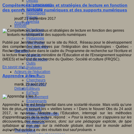
Débats
Faits marquants
Compétences, processus et stratégies de lecture en fonction
Interviews
des genres textuels numériques et des supports numériques
Reportages
Brèves
jeudi, 21 septembre 2017
Agenda
Analyses
Innover
Didactique
Dispositifs
Pédagogie
Recherche
Publié par Jennifer Poirier sur le site du Récit, Réseau pour le développement
Technologies
des compétences des élèves par l'intégration des technologies - Québec -
Savoir(s)
Recherche effectuée dans le cadre du Programme de recherche sur l'écriture et
Analyses
la lecture financé par le ministère de l'Éducation et de l'Enseignement supérieur
Conférences
(MEES) et le Fond de recherche du Québec- Société et culture (FRQSC).
Outils
En savoir plus...
Pratiques
Acteurs de l'éducation
Apprendre à lire ?..
Animateurs
Chercheurs
Collectivités
mardi, 29 août 2017
Editeurs
Débats
EdTech
Encadrement
Enseignants
Apprendre à lire est fondamental dans une scolarité réussie. Mais voilà qu’une
Entreprises
fois de plus, on ressort les « vieilles lunes » ! Dans le Nouvel Obs du 24 aoüt
Etudiants
2017, le nouveau Ministre de l’Education, interrogé sur les méthodes
Filières industrielles
d'apprentissages de la lecture, répond : «
Pour la lecture, on s'appuiera sur les
Institutionnels
découvertes des neurosciences, donc sur une pédagogie explicite, de type
Médiateurs
syllabique et non pas sur la méthode globale, dont tout le monde admet
Parents
aujourd'hui qu'elle a eu des résultats tout sauf probants.
»
Thématiques