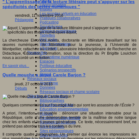
Fablab
" L’apprentissage de la lecture littéraire peut s’appuyer sur les
Géolocalisation
spécificités des textes numériques "
Images
Les mondes virtuels en éducation
vendredi, 11 novembre 2016
Pratiques collaboratives
Pédagogie
Podcasting
Smartphones
Tableaux numériques
Tablettes
Web radio
La chercheuse Eleonora Acerra, doctorante en littérature travaillant sur les
Webdocumentaire
œuvres numériques de littérature pour la jeunesse, à l’Université de
eTwinning
Montpellier, rattachée au Lirdef, Laboratoire Interdisciplinaire de Recherche en
Prospective
Didactique, Éducation, Formation, sous la direction du Pr Brigitte Louichon
Ecosystème numérique
nous a accordé un entretien.
Espaces
Politique éducative
En savoir plus...
Scénarios prospectifs
Temps
Quelle mouche a piqué Carole Barjon ?
Réseaux sociaux
Algorithme
jeudi, 27 octobre 2016
Données
Débats
Réseaux sociaux et champ scolaire
Sélection de ressources
Bibliographies
Education artistique
Quelques commentaires sur l’ouvrage
Mais qui sont les assassins de l’École ?
Education environnementale
A priori, l’intention est louable : dénoncer une situation intenable pour la
Histoire
République, celle d’une détérioration terrible de la maîtrise de notre langue
Ressources citoyenneté
chez les enfants et les jeunes générations. Ce texte, nécessairement bref, ne
Ressources sciences
prétend pas aborder tous les contenus du livre.
Sites éducatifs
Sites pédagogiques
Il comporte quatre paragraphes. Un premier qui énonce les impressions les
Sites ressources
plus immédiates à la lecture, puis un deuxième sur les principaux désaccords,