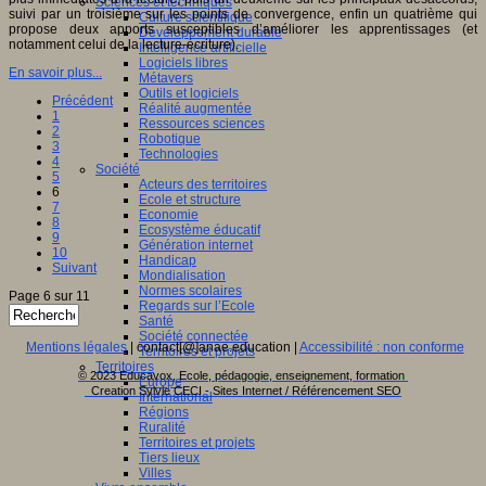
Sciences et techniques
suivi par un troisième sur les points de convergence, enfin un quatrième qui
Culture scientifique
propose deux apports susceptibles d’améliorer les apprentissages (et
Développement durable
notamment celui de la lecture-écriture).
Intelligence artificielle
Logiciels libres
En savoir plus...
Métavers
Outils et logiciels
Précédent
Réalité augmentée
1
Ressources sciences
2
Robotique
3
Technologies
4
Société
5
Acteurs des territoires
6
Ecole et structure
7
Economie
8
Ecosystème éducatif
9
Génération internet
10
Handicap
Suivant
Mondialisation
Normes scolaires
Page 6 sur 11
Regards sur l’Ecole
Santé
Société connectée
Mentions légales
| contact[@]anae.education |
Accessibilité : non conforme
Territoires et projets
Territoires
© 2023 Educavox, Ecole, pédagogie, enseignement, formation
Europe
Creation Sylvie CECI - Sites Internet / Référencement SEO
International
Régions
Ruralité
Territoires et projets
Tiers lieux
Villes