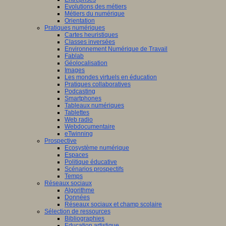
Evolutions des métiers
Métiers du numérique
Orientation
Pratiques numériques
Cartes heuristiques
Classes inversées
Environnement Numérique de Travail
Fablab
Géolocalisation
Images
Les mondes virtuels en éducation
Pratiques collaboratives
Podcasting
Smartphones
Tableaux numériques
Tablettes
Web radio
Webdocumentaire
eTwinning
Prospective
Ecosystème numérique
Espaces
Politique éducative
Scénarios prospectifs
Temps
Réseaux sociaux
Algorithme
Données
Réseaux sociaux et champ scolaire
Sélection de ressources
Bibliographies
Education artistique