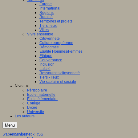
Europe
International
Régions
Ruralité
Territoires et projets
Tiers lieux
Villes
Vivre ensemble
Citoyenneté
Culture européenne
Démocratie
Egalité Hommes/Femmes
Ethique
Gouvernance
Inclusion
Laïcité
Ressources citoyenneté
Tiers - lieux
Vie scolaire et sociale
Niveaux
Périscolaire
Ecole maternelle
Ecole élémentaire
Collège
Lycée
Université
Les auteurs
Menu
S'abonner à ce flux RSS
S'informer