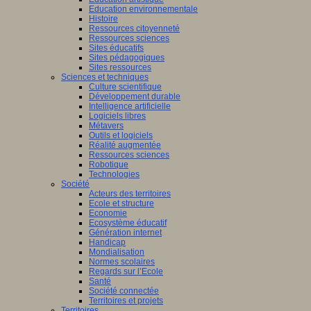
Education environnementale
Histoire
Ressources citoyenneté
Ressources sciences
Sites éducatifs
Sites pédagogiques
Sites ressources
Sciences et techniques
Culture scientifique
Développement durable
Intelligence artificielle
Logiciels libres
Métavers
Outils et logiciels
Réalité augmentée
Ressources sciences
Robotique
Technologies
Société
Acteurs des territoires
Ecole et structure
Economie
Ecosystème éducatif
Génération internet
Handicap
Mondialisation
Normes scolaires
Regards sur l’Ecole
Santé
Société connectée
Territoires et projets
Territoires