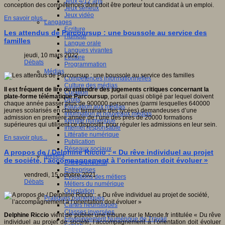
Jeux 4/12 ans
conception des compétences dont doit être porteur tout candidat à un emploi.
Jeux sérieux
Jeux vidéo
En savoir plus...
Langages
Ecriture
Les attendus de Parcoursup : une boussole au service des
Humour
familles
Langue orale
Langues vivantes
jeudi, 10 mars 2022
Lecture
Débats
Programmation
Médias
Compétences informationnelles
Culture des médias
Il est fréquent de lire ou entendre des jugements critiques concernant la
Curation
plate-forme télématique Parcoursup
, portail quasi obligé par lequel doivent
Droits
chaque année passer plus de 900000 personnes (parmi lesquelles 640000
Education aux médias
jeunes scolarisés en classe terminale des lycées) demandeuses d’une
Information et nouveaux médias
admission en première année de l’une des près de 20000 formations
Identité numérique
supérieures qui utilisent ce dispositif pour réguler les admissions en leur sein.
Internet responsable
Littératie numérique
En savoir plus...
Publication
Réseaux sociaux
A propos de / Delphine Riccio : « Du rêve individuel au projet
Métiers
de société, l’accompagnement à l’orientation doit évoluer »
Entrepreneuriat
Entreprises
vendredi, 15 octobre 2021
Evolutions des métiers
Débats
Métiers du numérique
Orientation
Pratiques numériques
Cartes heuristiques
Classes inversées
Delphine Riccio
vient de publier une tribune sur le Monde.fr intitulée « Du rêve
Environnement Numérique de Travail
individuel au projet de société, l’accompagnement à l’orientation doit évoluer