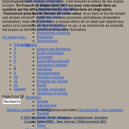
Sciences et techniques
Etymologiquement, évaluer un(e) élève, c’est mesurer la valeur de ses acquis
Culture scientifique
scolaire.
En France, de longue date, on s’est pour cela installé dans un
Développement durable
système qui fait de la notation basée sur un barème en vingt points
Intelligence artificielle
l’instrument principal de mesure de cette valeur
, et ce dans le but de remplir
Logiciels libres
une double mission : établir des constats ponctuels périodiques (évaluation
Métavers
sommative), mais aussi permettre à chaque élève de se situer par rapport aux
Outils et logiciels
autres et lui permettre de faire le point sur ce qui, à un moment de sa scolarité,
Réalité augmentée
est acquis ou doit être amélioré (évaluation formative).
Ressources sciences
Robotique
En savoir plus...
Technologies
Précédent
Société
3
Acteurs des territoires
4
Ecole et structure
5
Economie
6
Ecosystème éducatif
7
Génération internet
8
Handicap
9
Mondialisation
10
Normes scolaires
11
Regards sur l’Ecole
12
Santé
Suivant
Société connectée
Territoires et projets
Page 8 sur 36
Territoires
Europe
International
Régions
Mentions légales
| contact[@]anae.education |
Accessibilité : non conforme
Ruralité
Territoires et projets
© 2023 Educavox, Ecole, pédagogie, enseignement, formation
Tiers lieux
Creation Sylvie CECI - Sites Internet / Référencement SEO
Villes