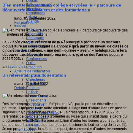
Débats
Faits marquants
Bien mettre en œuvre en collège et lycées le « parcours de
Interviews
découverte des métiers et des formations »
Reportages
Brèves
lundi, 05 septembre 2022
Agenda
Fait marquant
Innover
Didactique
Dispositifs
Pédagogie
Recherche
Le 22 août 2022, le Président de la République a prononcé un discours
Technologies
d’ouverture au cours duquel il a annoncé qu’à partir du niveau de classe de
Savoir(s)
cinquième des collèges, « une demi-journée « avenir » hebdomadaire fera
Analyses
découvrir aux élèves de nombreux métiers », et ce dès l’année scolaire
Conférences
2022/2023.
Outils
En savoir plus...
Pratiques
Acteurs de l'éducation
Un référentiel pour l’orientation
Animateurs
Chercheurs
Collectivités
mardi, 19 juillet 2022
Editeurs
Débats
EdTech
Encadrement
Enseignants
Des événements récents ont été peu relevés par la presse éducative et
Entreprises
pourtant ils méritent toute notre attention. Il s’agit tout d’abord dans ce post de
Etudiants
signaler une publication de l’ONISEP. La présentation, le 17 juin 2022, du
Filières industrielles
référentiel de compétences à s’orienter au lycée qui s’inscrit dans le cadre du
Institutionnels
programme AVENIR(S). Il a pour ambition d’aider les jeunes à construire leur
Médiateurs
parcours de formation et leurs projets professionnels tout au long de la vie [1].
Parents
Je me propose ; dans la suite de ce post, de commenter d’autres événements
Thématiques