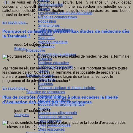
Fablab
»
[
1
]
. Je vous en recommande la lecture. Elle y relance un vieux débat
Géolocalisation
concernant l’objectif de l’orientation : une satisfaction individuelle ou une
Images
satisfaction collective ? La situation actuelle des services est une bonne
Les mondes virtuels en éducation
occasion de revisiter ce débat.
Pratiques collaboratives
Podcasting
En savoir plus...
Smartphones
Tableaux numériques
Pourquoi et comment se préparer aux études de médecine dès
Tablettes
la Terminale ?
Web radio
Webdocumentaire
jeudi, 14 octobre 2021
eTwinning
Brèves
Prospective
Ecosystème numérique
Espaces
Politique éducative
Scénarios prospectifs
Pas facile de réussir médecine, c’est pourquoi il est important de mettre toutes
Temps
les chances de son côté ! Dès la Terminale, il est possible de préparer sa
Réseaux sociaux
première année d’études, une bonne façon de se familiariser avec le
Algorithme
programme et de parvenir à la décrocher !
Données
Réseaux sociaux et champ scolaire
En savoir plus...
Sélection de ressources
Bibliographies
Plus de contrôle continu oblige à plus encadrer la liberté
Education artistique
d’évaluation des élèves par les enseignants
Education environnementale
Histoire
jeudi, 07 octobre 2021
Ressources citoyenneté
Analyses
Ressources sciences
Sites éducatifs
Sites pédagogiques
Sites ressources