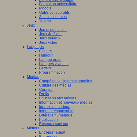
Formation universitaire
Mooc’s
Outils collaboratifs
Sites ressources
Tutorat
Jeux
Jeu et éducation
Jeux 4/12 ans
Jeux sérieux
Jeux vidéo
Langages
Ecriture
Humour
Langue orale
Langues vivantes
Lecture
Programmation
Médias
Compétences informationnelles
Culture des médias
Curation
Droits
Education aux médias
Information et nouveaux médias
Identité numérique
Internet responsable
Littératie numérique
Publication
Réseaux sociaux
Métiers
Entrepreneuriat
Entreprises