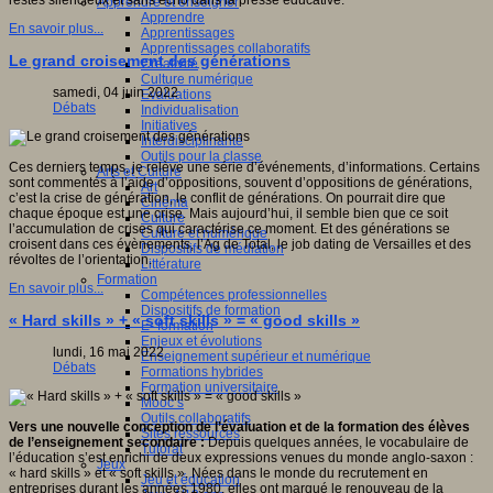
restés silencieux et sans écho dans la presse éducative.
Apprendre et enseigner
Apprendre
En savoir plus...
Apprentissages
Apprentissages collaboratifs
Le grand croisement des générations
Créativité
Culture numérique
samedi, 04 juin 2022
Evaluations
Débats
Individualisation
Initiatives
Interdisciplinarité
Outils pour la classe
Ces derniers temps, je relève une série d’événements, d’informations. Certains
Arts et Culture
sont commentés à l’aide d’oppositions, souvent d’oppositions de générations,
Art
c’est la crise de génération, le conflit de générations. On pourrait dire que
Cinéma
chaque époque est une crise. Mais aujourd’hui, il semble bien que ce soit
Culture
l’accumulation de crises qui caractérise ce moment. Et des générations se
Culture et numérique
croisent dans ces évènements, l’Ag de Total, le job dating de Versailles et des
Dispositifs de médiation
révoltes de l’orientation.
Littérature
Formation
En savoir plus...
Compétences professionnelles
Dispositifs de formation
« Hard skills » + « soft skills » = « good skills »
E- formation
Enjeux et évolutions
lundi, 16 mai 2022
Enseignement supérieur et numérique
Débats
Formations hybrides
Formation universitaire
Mooc’s
Outils collaboratifs
Vers une nouvelle conception de l’évaluation et de la formation des élèves
Sites ressources
de l’enseignement secondaire :
Depuis quelques années, le vocabulaire de
Tutorat
l’éducation s’est enrichi de deux expressions venues du monde anglo-saxon :
Jeux
« hard skills » et « soft skills ». Nées dans le monde du recrutement en
Jeu et éducation
entreprises durant les années 1980, elles ont marqué le renouveau de la