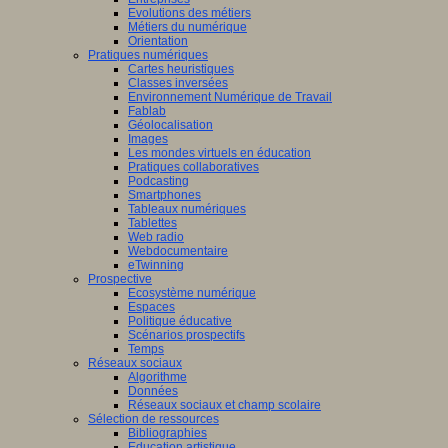
Evolutions des métiers
Métiers du numérique
Orientation
Pratiques numériques
Cartes heuristiques
Classes inversées
Environnement Numérique de Travail
Fablab
Géolocalisation
Images
Les mondes virtuels en éducation
Pratiques collaboratives
Podcasting
Smartphones
Tableaux numériques
Tablettes
Web radio
Webdocumentaire
eTwinning
Prospective
Ecosystème numérique
Espaces
Politique éducative
Scénarios prospectifs
Temps
Réseaux sociaux
Algorithme
Données
Réseaux sociaux et champ scolaire
Sélection de ressources
Bibliographies
Education artistique