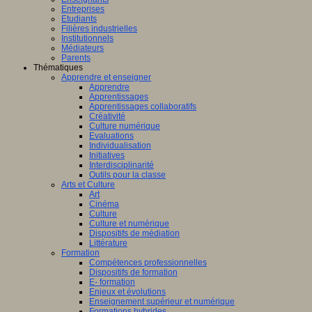
Entreprises
Etudiants
Filières industrielles
Institutionnels
Médiateurs
Parents
Thématiques
Apprendre et enseigner
Apprendre
Apprentissages
Apprentissages collaboratifs
Créativité
Culture numérique
Evaluations
Individualisation
Initiatives
Interdisciplinarité
Outils pour la classe
Arts et Culture
Art
Cinéma
Culture
Culture et numérique
Dispositifs de médiation
Littérature
Formation
Compétences professionnelles
Dispositifs de formation
E- formation
Enjeux et évolutions
Enseignement supérieur et numérique
Formations hybrides