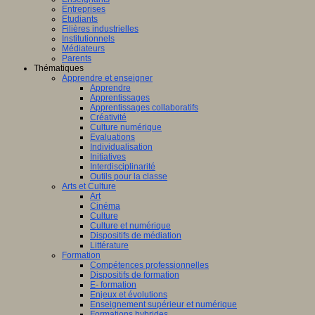
Entreprises
Etudiants
Filières industrielles
Institutionnels
Médiateurs
Parents
Thématiques
Apprendre et enseigner
Apprendre
Apprentissages
Apprentissages collaboratifs
Créativité
Culture numérique
Evaluations
Individualisation
Initiatives
Interdisciplinarité
Outils pour la classe
Arts et Culture
Art
Cinéma
Culture
Culture et numérique
Dispositifs de médiation
Littérature
Formation
Compétences professionnelles
Dispositifs de formation
E- formation
Enjeux et évolutions
Enseignement supérieur et numérique
Formations hybrides