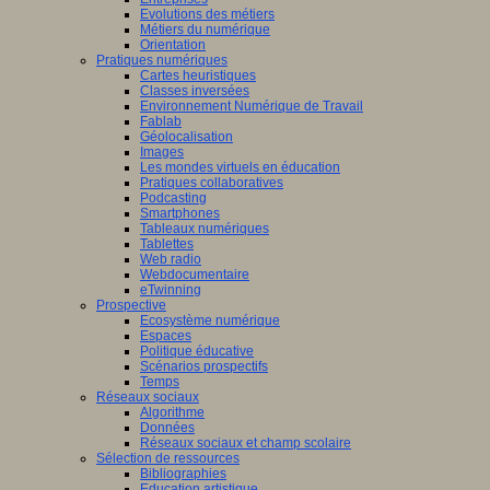
Evolutions des métiers
Métiers du numérique
Orientation
Pratiques numériques
Cartes heuristiques
Classes inversées
Environnement Numérique de Travail
Fablab
Géolocalisation
Images
Les mondes virtuels en éducation
Pratiques collaboratives
Podcasting
Smartphones
Tableaux numériques
Tablettes
Web radio
Webdocumentaire
eTwinning
Prospective
Ecosystème numérique
Espaces
Politique éducative
Scénarios prospectifs
Temps
Réseaux sociaux
Algorithme
Données
Réseaux sociaux et champ scolaire
Sélection de ressources
Bibliographies
Education artistique