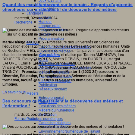
Jeux 4/12 ans
Quand des mastérants vont sur le terrain : Regards d’apprentis
Jeux sérieux
Jeux vidéo
chercheurs sur un dispositif de découverte des métiers
Langages
Ecriture
mercredi, 02 octobre 2024
Humour
Recherche
Langue orale
Langues vivantes
Lecture
Programmation
Marie-Hélène JACQUES
- Professeure des Universités en Sciences de
Médias
l’éducation et de la formation, faculté des Lettres et Sciences humaines, Unité
Compétences informationnelles
de Recherche FrED, Université de Limoges - fait parvenir ce dossier issu d'un
Culture des médias
chantier de recherche
Cap métiers
et réalisé par Tarana AMRAHOVA, Léa
Curation
BOUFFIER, Fleury CHARLES, Matteo DEBIAIS, Léa DUBREUIL, Margot
Droits
LAFORET, Emilie LAMBERT, Florence LAMIDEL, Marine LUCAS, Lise NADAL,
Education aux médias
Vincent POUCHOL-BLANCHON, Bunga RIDAYANTI, Solène TCHOU, Jade
Information et nouveaux médias
TRONCY –
Promotion d’étudiants en Master 1 (2023-24) parcours «
Identité numérique
Diversité, Education, Francophonie » en Sciences de l’éducation et de la
Internet responsable
formation, faculté des Lettres et Sciences humaines, Université de
Littératie numérique
Limoges.
Publication
Réseaux sociaux
En savoir plus...
Métiers
Entrepreneuriat
Des concours qui bousculent la découverte des métiers et
Entreprises
l’orientation !
Evolutions des métiers
Métiers du numérique
Orientation
mardi, 01 octobre 2024
Pratiques numériques
Fait marquant
Cartes heuristiques
Classes inversées
Environnement Numérique de Travail