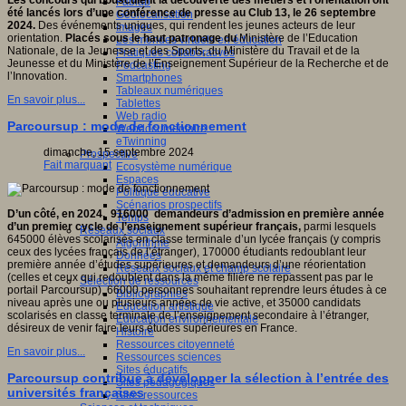
Les concours qui bousculent la découverte des métiers et l’orientation ont
Fablab
été lancés lors d’une conférence de presse au Club 13, le 26 septembre
Géolocalisation
2024.
Des événements uniques, qui rendent les jeunes acteurs de leur
Images
orientation.
Placés sous le haut patronage du
Ministère de l’Education
Les mondes virtuels en éducation
Nationale, de la Jeunesse et des Sports, du Ministère du Travail et de la
Pratiques collaboratives
Jeunesse et du Ministère de l’Enseignement Supérieur de la Recherche et de
Podcasting
l’Innovation.
Smartphones
Tableaux numériques
En savoir plus...
Tablettes
Web radio
Parcoursup : mode de fonctionnement
Webdocumentaire
eTwinning
dimanche, 15 septembre 2024
Prospective
Fait marquant
Ecosystème numérique
Espaces
Politique éducative
Scénarios prospectifs
D’un côté, en 2024, 916000 demandeurs d’admission en première année
Temps
d’un premier cycle de l’enseignement supérieur français,
parmi lesquels
Réseaux sociaux
645000 élèves scolarisés en classe terminale d’un lycée français (y compris
Algorithme
ceux des lycées français de l’étranger), 170000 étudiants redoublant leur
Données
première année d’études supérieures et demandeurs d’une réorientation
Réseaux sociaux et champ scolaire
(celles et ceux qui redoublent dans la même filière ne repassent pas par le
Sélection de ressources
portail Parcoursup), 66000 personnes souhaitant reprendre leurs études à ce
Bibliographies
niveau après une ou plusieurs années de vie active, et 35000 candidats
Education artistique
scolarisés en classe terminale de l’enseignement secondaire à l’étranger,
Education environnementale
désireux de venir faire leurs études supérieures en France.
Histoire
Ressources citoyenneté
En savoir plus...
Ressources sciences
Sites éducatifs
Parcoursup contribue à développer la sélection à l’entrée des
Sites pédagogiques
universités françaises
Sites ressources