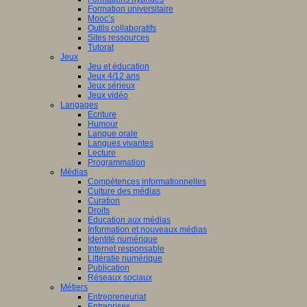
Formation universitaire
Mooc’s
Outils collaboratifs
Sites ressources
Tutorat
Jeux
Jeu et éducation
Jeux 4/12 ans
Jeux sérieux
Jeux vidéo
Langages
Ecriture
Humour
Langue orale
Langues vivantes
Lecture
Programmation
Médias
Compétences informationnelles
Culture des médias
Curation
Droits
Education aux médias
Information et nouveaux médias
Identité numérique
Internet responsable
Littératie numérique
Publication
Réseaux sociaux
Métiers
Entrepreneuriat
Entreprises