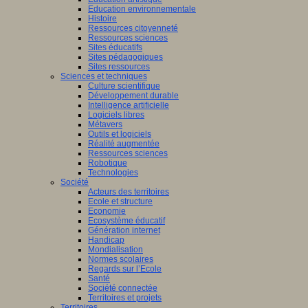
Education environnementale
Histoire
Ressources citoyenneté
Ressources sciences
Sites éducatifs
Sites pédagogiques
Sites ressources
Sciences et techniques
Culture scientifique
Développement durable
Intelligence artificielle
Logiciels libres
Métavers
Outils et logiciels
Réalité augmentée
Ressources sciences
Robotique
Technologies
Société
Acteurs des territoires
Ecole et structure
Economie
Ecosystème éducatif
Génération internet
Handicap
Mondialisation
Normes scolaires
Regards sur l’Ecole
Santé
Société connectée
Territoires et projets
Territoires