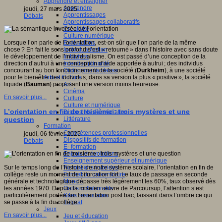
Apprendre et enseigner
Apprendre
jeudi, 27 mars 2025
Apprentissages
Débats
Apprentissages collaboratifs
Créativité
Culture numérique
Evaluations
Lorsque l’on parle de l’orientation, est-on sûr que l’on parle de la même
Individualisation
chose ? En fait le sens profond s’est « retourné » dans l’histoire avec sans doute
Initiatives
le développement de l’individualisme. On est passé d’une conception de la
Interdisciplinarité
direction d’autrui à une conception d’aide apportée à autrui ; des individus
Outils pour la classe
concourant au bon fonctionnement de la société (
Durkheim
), à une société
Arts et Culture
pour le bien-être des individus, dans sa version la plus « positive », la société
Art
liquide (
Bauman
) proposant une version moins heureuse.
Cinéma
En savoir plus...
Culture
Culture et numérique
L’orientation en fin de troisième : trois mystères et une
Dispositifs de médiation
Littérature
question
Formation
Compétences professionnelles
jeudi, 06 février 2025
Dispositifs de formation
Débats
E- formation
Enjeux et évolutions
Enseignement supérieur et numérique
Formations hybrides
Sur le temps long de l’histoire de notre système scolaire, l’orientation en fin de
Formation universitaire
collège reste un moment de bifurcation fort. Le taux de passage en seconde
Mooc’s
générale et technologique dépasse très légèrement les 60%, taux observé dès
Outils collaboratifs
les années 1970. Depuis la mise en œuvre de Parcoursup, l’attention s’est
Sites ressources
particulièrement portée sur l’orientation post bac, laissant dans l’ombre ce qui
Tutorat
se passe à la fin du collège.
Jeux
En savoir plus...
Jeu et éducation