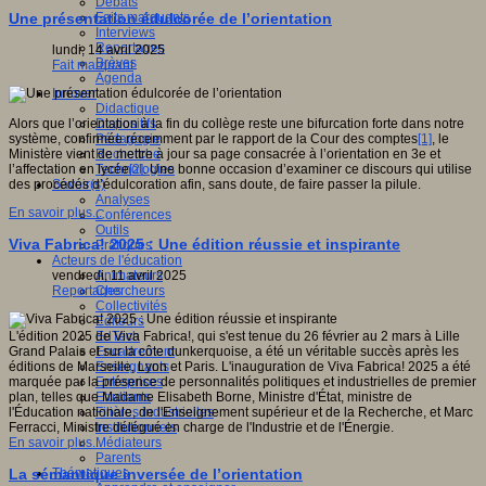
Débats
Faits marquants
Une présentation édulcorée de l’orientation
Interviews
Reportages
lundi, 14 avril 2025
Brèves
Fait marquant
Agenda
Innover
Didactique
Dispositifs
Alors que l’orientation à la fin du collège reste une bifurcation forte dans notre
Pédagogie
système, confirmée récemment par le rapport de la Cour des comptes
[1]
, le
Recherche
Ministère vient de mettre à jour sa page consacrée à l’orientation en 3e et
Technologies
l’affectation en lycée
[2]
. Une bonne occasion d’examiner ce discours qui utilise
Savoir(s)
des procédés d’édulcoration afin, sans doute, de faire passer la pilule.
Analyses
En savoir plus...
Conférences
Outils
Viva Fabrica! 2025 : Une édition réussie et inspirante
Pratiques
Acteurs de l'éducation
Animateurs
vendredi, 11 avril 2025
Chercheurs
Reportages
Collectivités
Editeurs
EdTech
L'édition 2025 de Viva Fabrica!, qui s'est tenue du 26 février au 2 mars à Lille
Encadrement
Grand Palais et sur la côte dunkerquoise, a été un véritable succès après les
Enseignants
éditions de Marseille, Lyon et Paris. L'inauguration de Viva Fabrica! 2025 a été
Entreprises
marquée par la présence de personnalités politiques et industrielles de premier
Etudiants
plan, telles que Madame Elisabeth Borne, Ministre d'État, ministre de
Filières industrielles
l'Éducation nationale, de l'Enseignement supérieur et de la Recherche, et Marc
Institutionnels
Ferracci, Ministre délégué en charge de l'Industrie et de l'Énergie.
Médiateurs
En savoir plus...
Parents
Thématiques
La sémantique inversée de l’orientation