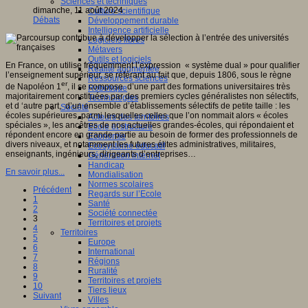
Sciences et techniques
dimanche, 11 août 2024
Culture scientifique
Débats
Développement durable
Intelligence artificielle
Logiciels libres
Métavers
Outils et logiciels
En France, on utilise fréquemment l’expression « système dual » pour qualifier
Réalité augmentée
l’enseignement supérieur, se référant au fait que, depuis 1806, sous le règne
Ressources sciences
er
de Napoléon 1
, il se compose d’une part des formations universitaires très
Robotique
majoritairement constituées par des premiers cycles généralistes non sélectifs,
Technologies
et d ‘autre part, d’un ensemble d’établissements sélectifs de petite taille : les
Société
écoles supérieures, parmi lesquelles celles que l’on nommait alors « écoles
Acteurs des territoires
spéciales », les ancêtres de nos actuelles grandes-écoles, qui répondaient et
Ecole et structure
répondent encore en grande partie au besoin de former des professionnels de
Economie
divers niveaux, et notamment les futures élites administratives, militaires,
Ecosystème éducatif
enseignants, ingénieurs, dirigeants d’entreprises…
Génération internet
Handicap
En savoir plus...
Mondialisation
Normes scolaires
Précédent
Regards sur l’Ecole
1
Santé
2
Société connectée
3
Territoires et projets
4
Territoires
5
Europe
6
International
7
Régions
8
Ruralité
9
Territoires et projets
10
Tiers lieux
Suivant
Villes