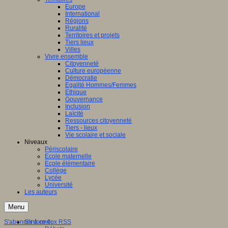
Europe
International
Régions
Ruralité
Territoires et projets
Tiers lieux
Villes
Vivre ensemble
Citoyenneté
Culture européenne
Démocratie
Egalité Hommes/Femmes
Ethique
Gouvernance
Inclusion
Laïcité
Ressources citoyenneté
Tiers - lieux
Vie scolaire et sociale
Niveaux
Périscolaire
Ecole maternelle
Ecole élémentaire
Collège
Lycée
Université
Les auteurs
Menu
S'abonner à ce flux RSS
S'informer