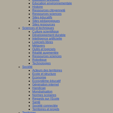
Education environnementale
Histoire
Ressources citoyenneté
Ressources sciences
Sites éducatifs
Sites pédagogiques
Sites ressources
Sciences et techniques
Culture scientifique
Développement durable
Intelligence artificielle
Logiciels libres
Métavers
Outils et logiciels
Réalité augmentée
Ressources sciences
Robotique
Technologies
Société
Acteurs des territoires
Ecole et structure
Economie
Ecosystème éducatif
Génération internet
Handicap
Mondialisation
Normes scolaires
Regards sur l’Ecole
Santé
Société connectée
Territoires et projets
Territoires