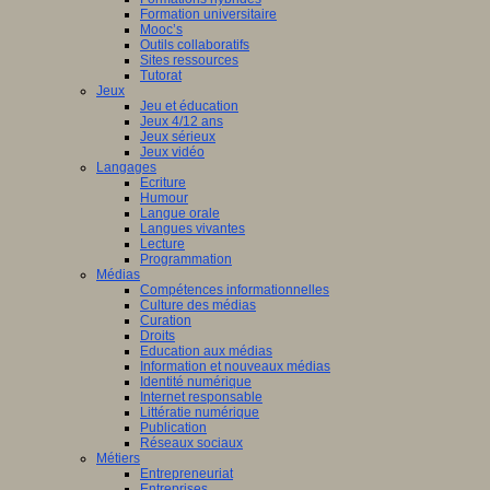
Formation universitaire
Mooc’s
Outils collaboratifs
Sites ressources
Tutorat
Jeux
Jeu et éducation
Jeux 4/12 ans
Jeux sérieux
Jeux vidéo
Langages
Ecriture
Humour
Langue orale
Langues vivantes
Lecture
Programmation
Médias
Compétences informationnelles
Culture des médias
Curation
Droits
Education aux médias
Information et nouveaux médias
Identité numérique
Internet responsable
Littératie numérique
Publication
Réseaux sociaux
Métiers
Entrepreneuriat
Entreprises