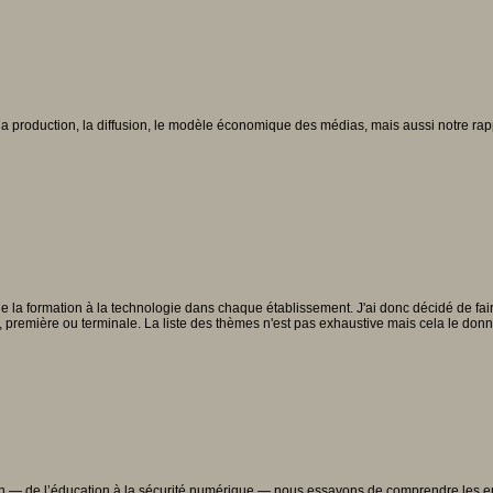
: la production, la diffusion, le modèle économique des médias, mais aussi notre rappo
la formation à la technologie dans chaque établissement. J'ai donc décidé de faire p
de, première ou terminale. La liste des thèmes n'est pas exhaustive mais cela le donn
uotidien — de l’éducation à la sécurité numérique — nous essayons de comprendre les