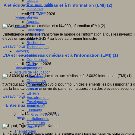
Débats
Faits marquants
IA et éducation aux médias et à l'information (EMI) (2)
Interviews
Reportages
mercredi, 11 février 2026
Brèves
Pédagogie
Agenda
Innover
Didactique
Dispositifs
L’intelligence artificielle transforme le monde de l’information à tous les niveaux 
Pédagogie
élèves en spécialité HGGSP au lycée au premier trimestre.
Recherche
En savoir plus...
Technologies
Savoir(s)
L'IA et l'éducation aux médias et à l'information (EMI) (1)
Analyses
Conférences
Outils
mardi, 27 janvier 2026
Pratiques
Didactique
Acteurs de l'éducation
Animateurs
Chercheurs
#IA #éducation #innovation : voici pour moi un des éléments les plus importants de 
Collectivités
fais la liste de ce que j'ai envie de parler sur la question à des élèves de secon
Editeurs
EdTech
En savoir plus...
Encadrement
Enseignants
" Entre nos mains..."
Entreprises
Etudiants
jeudi, 18 septembre 2025
Filières industrielles
Editos
Institutionnels
Médiateurs
Parents
Thématiques
À l’heure où l’intelligence artificielle s’infiltre dans tous les pans de notre q