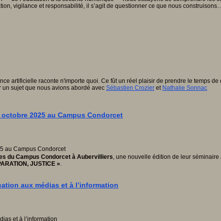
ation, vigilance et responsabilité, il s’agit de questionner ce que nous construisons
nce artificielle raconte n'importe quoi. Ce fût un réel plaisir de prendre le temps d
 un sujet que nous avions abordé avec
Sébastien Crozier
et
Nathalie Sonnac
1 octobre 2025 au Campus Condorcet
es du Campus Condorcet à Aubervilliers
, une nouvelle édition de leur séminaire 
ARATION, JUSTICE »
.
tion aux médias et à l’information