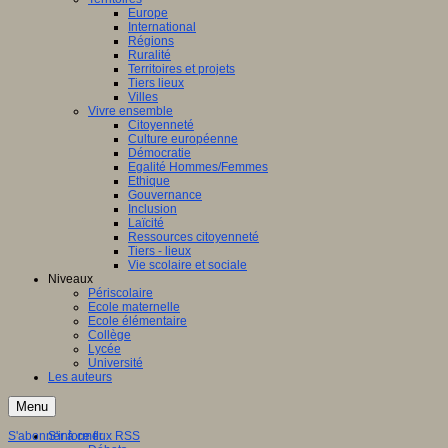
Europe
International
Régions
Ruralité
Territoires et projets
Tiers lieux
Villes
Vivre ensemble
Citoyenneté
Culture européenne
Démocratie
Egalité Hommes/Femmes
Ethique
Gouvernance
Inclusion
Laïcité
Ressources citoyenneté
Tiers - lieux
Vie scolaire et sociale
Niveaux
Périscolaire
Ecole maternelle
Ecole élémentaire
Collège
Lycée
Université
Les auteurs
Menu
S'abonner à ce flux RSS
S'informer