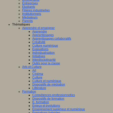
Entreprises
Etudiants
Filières industrielles
Institutionnels
Médiateurs
Parents
Thématiques
Apprendre et enseigner
Apprendre
Apprentissages
Apprentissages collaboratifs
Créativité
Culture numérique
Evaluations
Individualisation
Initiatives
Interdisciplinarité
Outils pour la classe
Arts et Culture
Art
Cinéma
Culture
Culture et numérique
Dispositifs de médiation
Littérature
Formation
Compétences professionnelles
Dispositifs de formation
E- formation
Enjeux et évolutions
Enseignement supérieur et numérique
Formations hybrides