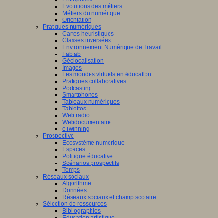
Evolutions des métiers
Métiers du numérique
Orientation
Pratiques numériques
Cartes heuristiques
Classes inversées
Environnement Numérique de Travail
Fablab
Géolocalisation
Images
Les mondes virtuels en éducation
Pratiques collaboratives
Podcasting
Smartphones
Tableaux numériques
Tablettes
Web radio
Webdocumentaire
eTwinning
Prospective
Ecosystème numérique
Espaces
Politique éducative
Scénarios prospectifs
Temps
Réseaux sociaux
Algorithme
Données
Réseaux sociaux et champ scolaire
Sélection de ressources
Bibliographies
Education artistique