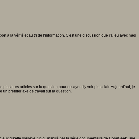
rt à la vérité et au tri de l’information. C'est une discussion que j'ai eu avec mes
lusieurs articles sur la question pour essayer d'y voir plus clair. Aujourd'hui, je
e un premier axe de travail sur la question.
 enjeux qu’elle soulève. Voici, inspiré par la série documentaire de DomiGeek, une