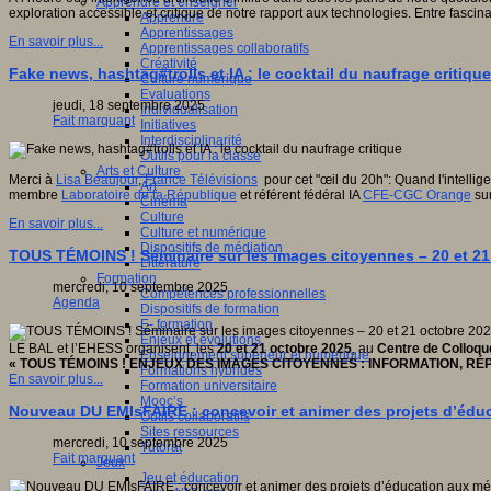
Apprendre et enseigner
exploration accessible et critique de notre rapport aux technologies. Entre fascin
Apprendre
Apprentissages
En savoir plus...
Apprentissages collaboratifs
Créativité
Fake news, hashtag#trolls et IA : le cocktail du naufrage critique
Culture numérique
Evaluations
jeudi, 18 septembre 2025
Individualisation
Fait marquant
Initiatives
Interdisciplinarité
Outils pour la classe
Arts et Culture
Merci à
Lisa Beaujour
,
France Télévisions
pour cet "œil du 20h": Quand l'intellige
Art
membre
Laboratoire de la République
et référent fédéral IA
CFE-CGC Orange
sur
Cinéma
Culture
En savoir plus...
Culture et numérique
Dispositifs de médiation
TOUS TÉMOINS ! Séminaire sur les images citoyennes – 20 et 2
Littérature
Formation
mercredi, 10 septembre 2025
Compétences professionnelles
Agenda
Dispositifs de formation
E- formation
Enjeux et évolutions
LE BAL et l’EHESS organisent, les
20 et 21 octobre 2025
, au
Centre de Colloqu
Enseignement supérieur et numérique
« TOUS TÉMOINS ! ENJEUX DES IMAGES CITOYENNES : INFORMATION, RÉP
Formations hybrides
En savoir plus...
Formation universitaire
Mooc’s
Nouveau DU EMIsFAIRE : concevoir et animer des projets d’éduca
Outils collaboratifs
Sites ressources
mercredi, 10 septembre 2025
Tutorat
Fait marquant
Jeux
Jeu et éducation