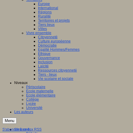
Europe
International
Régions
Ruralité
Territoires et projets
Tiers lieux
Villes
Vivre ensemble
Citoyenneté
Culture européenne
Démocratie
Egalité Hommes/Femmes
Ethique
Gouvernance
Inclusion
Laïcité
Ressources citoyenneté
Tiers - lieux
Vie scolaire et sociale
Niveaux
Périscolaire
Ecole maternelle
Ecole élémentaire
Collège
Lycée
Université
Les auteurs
Menu
S'abonner à ce flux RSS
S'informer