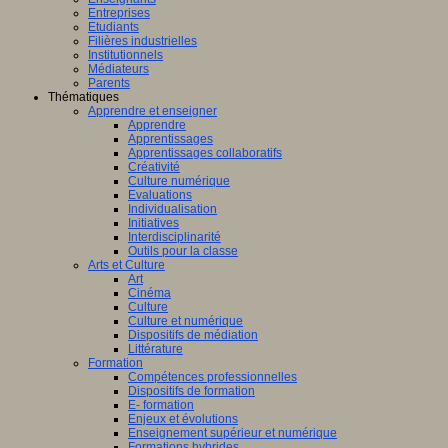
Entreprises
Etudiants
Filières industrielles
Institutionnels
Médiateurs
Parents
Thématiques
Apprendre et enseigner
Apprendre
Apprentissages
Apprentissages collaboratifs
Créativité
Culture numérique
Evaluations
Individualisation
Initiatives
Interdisciplinarité
Outils pour la classe
Arts et Culture
Art
Cinéma
Culture
Culture et numérique
Dispositifs de médiation
Littérature
Formation
Compétences professionnelles
Dispositifs de formation
E- formation
Enjeux et évolutions
Enseignement supérieur et numérique
Formations hybrides