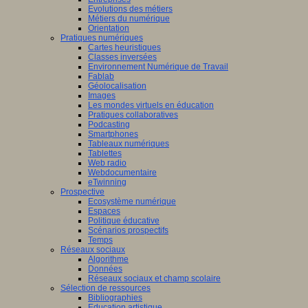
Evolutions des métiers
Métiers du numérique
Orientation
Pratiques numériques
Cartes heuristiques
Classes inversées
Environnement Numérique de Travail
Fablab
Géolocalisation
Images
Les mondes virtuels en éducation
Pratiques collaboratives
Podcasting
Smartphones
Tableaux numériques
Tablettes
Web radio
Webdocumentaire
eTwinning
Prospective
Ecosystème numérique
Espaces
Politique éducative
Scénarios prospectifs
Temps
Réseaux sociaux
Algorithme
Données
Réseaux sociaux et champ scolaire
Sélection de ressources
Bibliographies
Education artistique