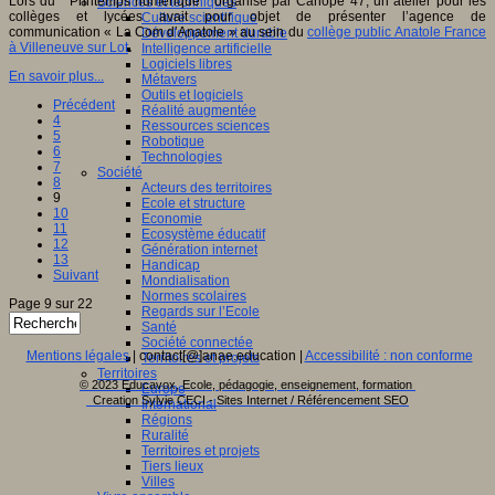
Lors du " Printemps numérique " organisé par Canopé 47, un atelier pour les
Sciences et techniques
collèges et lycées avait pour objet de présenter l’agence de
Culture scientifique
communication « La Com d’Anatole » au sein du
collège public Anatole France
Développement durable
à Villeneuve sur Lot
.
Intelligence artificielle
Logiciels libres
En savoir plus...
Métavers
Outils et logiciels
Précédent
Réalité augmentée
4
Ressources sciences
5
Robotique
6
Technologies
7
Société
8
Acteurs des territoires
9
Ecole et structure
10
Economie
11
Ecosystème éducatif
12
Génération internet
13
Handicap
Suivant
Mondialisation
Normes scolaires
Page 9 sur 22
Regards sur l’Ecole
Santé
Société connectée
Mentions légales
| contact[@]anae.education |
Accessibilité : non conforme
Territoires et projets
Territoires
© 2023 Educavox, Ecole, pédagogie, enseignement, formation
Europe
Creation Sylvie CECI - Sites Internet / Référencement SEO
International
Régions
Ruralité
Territoires et projets
Tiers lieux
Villes