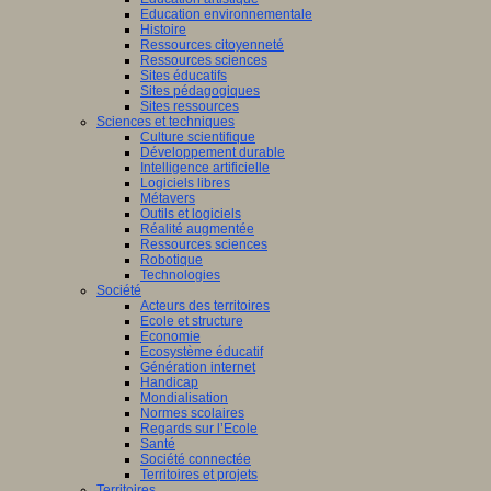
Education environnementale
Histoire
Ressources citoyenneté
Ressources sciences
Sites éducatifs
Sites pédagogiques
Sites ressources
Sciences et techniques
Culture scientifique
Développement durable
Intelligence artificielle
Logiciels libres
Métavers
Outils et logiciels
Réalité augmentée
Ressources sciences
Robotique
Technologies
Société
Acteurs des territoires
Ecole et structure
Economie
Ecosystème éducatif
Génération internet
Handicap
Mondialisation
Normes scolaires
Regards sur l’Ecole
Santé
Société connectée
Territoires et projets
Territoires