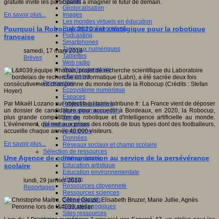
Fablab
gratuite invite les participants à imaginer le futur de demain.
Géolocalisation
Images
En savoir plus...
Les mondes virtuels en éducation
Pratiques collaboratives
Pourquoi la Robocup 2020 est stratégique pour la robotique
Podcasting
française
Smartphones
Tableaux numériques
samedi, 17 mars 2018
Tablettes
Brèves
Web radio
Webdocumentaire
eTwinning
Prospective
Ecosystème numérique
Espaces
Politique éducative
Par Mikaël Lozano sur objectifaquitaine.latribune.fr: La France vient de déposer
Scénarios prospectifs
un dossier de candidature pour accueillir à Bordeaux, en 2020, la Robocup,
Temps
plus grande compétition de robotique et d'intelligence artificielle au monde.
Réseaux sociaux
L'événement, qui met aux prises des robots de tous types dont des footballeurs,
Algorithme
accueille chaque année 40.000 visiteurs.
Données
En savoir plus...
Réseaux sociaux et champ scolaire
Sélection de ressources
Une Agence de communication au service de la persévérance
Bibliographies
Education artistique
scolaire
Education environnementale
Histoire
lundi, 29 janvier 2018
Ressources citoyenneté
Reportages
Ressources sciences
Sites éducatifs
Sites pédagogiques
Sites ressources