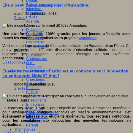
Débats
Faits marquants
Elle a osé ! Zoom sur le projet d'Amandine.
Interviews
Reportages
mardi, 25 septembre 2018
Brèves
Brèves
Agenda
Innover
Didactique
Dispositifs
Une plateforme digitale 100% gratuite pour les jeunes, afin qu’ils aient
Pédagogie
toutes les chances de réaliser
leurs projets :
wweeddoo
Recherche
Voici un reportage autour de l'éducation solidaire en Equateur et au Pérou. Ce
Technologies
projet présente les différents dispositifs d'éducation solidaire actuels, qui
Savoir(s)
reçoivent des volontaires. Amandine témoigne de son expérience
Analyses
enrichissante.
Conférences
En savoir plus...
Outils
Pratiques
Etudiants ingénieurs : Participez au concours sur l’innovation
Acteurs de l'éducation
Animateurs
en agriculture Make IT Agri !
Chercheurs
Collectivités
lundi, 03 septembre 2018
Editeurs
Brèves
EdTech
Encadrement
Enseignants
Entreprises
Le concours Make IT Agri a pour objectif de favoriser l’innovation numérique
Etudiants
pour améliorer les pratiques agricoles en matière environnementale.
Cet
Filières industrielles
événement s’adresse aux étudiants ingénieurs, tous secteurs confondus,
Institutionnels
pour les sensibiliser aux débouchés des nouvelles technologies en
Médiateurs
agriculture
.
Parents
Thématiques
En savoir plus...