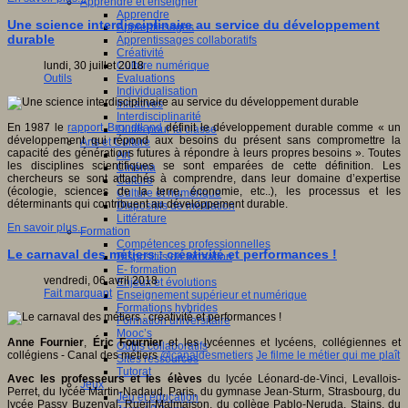
Apprendre et enseigner
Apprendre
Une science interdisciplinaire au service du développement
Apprentissages
durable
Apprentissages collaboratifs
Créativité
Culture numérique
lundi, 30 juillet 2018
Evaluations
Outils
Individualisation
Initiatives
Interdisciplinarité
En 1987 le
rapport Brundtland
définit le développement durable comme « un
Outils pour la classe
développement qui répond aux besoins du présent sans compromettre la
Arts et Culture
capacité des générations futures à répondre à leurs propres besoins ». Toutes
Art
les disciplines scientifiques se sont emparées de cette définition. Les
Cinéma
chercheurs se sont attachés à comprendre, dans leur domaine d’expertise
Culture
(écologie, sciences de la terre, économie, etc..), les processus et les
Culture et numérique
déterminants qui contribuent au développement durable.
Dispositifs de médiation
Littérature
En savoir plus...
Formation
Compétences professionnelles
Le carnaval des métiers : créativité et performances !
Dispositifs de formation
E- formation
vendredi, 06 avril 2018
Enjeux et évolutions
Fait marquant
Enseignement supérieur et numérique
Formations hybrides
Formation universitaire
Mooc’s
Anne Fournier
,
Éric Fournier
et les lycéennes et lycéens, collégiennes et
Outils collaboratifs
collégiens - Canal des métiers
@canaldesmetiers
Je filme le métier qui me plaît
Sites ressources
Tutorat
Avec les professeurs et les élèves
du lycée Léonard-de-Vinci, Levallois-
Jeux
Perret, du lycée Martin-Nadaud, Paris, du gymnase Jean-Sturm, Strasbourg, du
Jeu et éducation
lycée Passy Buzenval, Rueil-Malmaison, du collège Pablo-Neruda, Stains, du