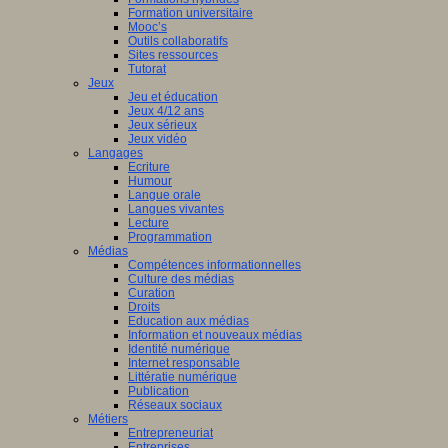
Formation universitaire
Mooc’s
Outils collaboratifs
Sites ressources
Tutorat
Jeux
Jeu et éducation
Jeux 4/12 ans
Jeux sérieux
Jeux vidéo
Langages
Ecriture
Humour
Langue orale
Langues vivantes
Lecture
Programmation
Médias
Compétences informationnelles
Culture des médias
Curation
Droits
Education aux médias
Information et nouveaux médias
Identité numérique
Internet responsable
Littératie numérique
Publication
Réseaux sociaux
Métiers
Entrepreneuriat
Entreprises