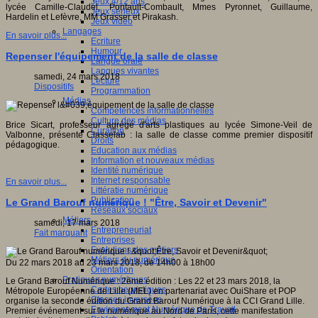
Jeux 4/12 ans
lycée Camille-Claudel, Pontault-Combault, Mmes Pyronnet, Guillaume,
Jeux sérieux
Hardelin et Lefèvre, MM Grasser et Pirakash.
Jeux vidéo
Langages
En savoir plus...
Ecriture
Humour
Repenser l'équipement de la salle de classe
Langue orale
Langues vivantes
samedi, 24 mars 2018
Lecture
Dispositifs
Programmation
Médias
Compétences informationnelles
Culture des médias
Brice Sicart, professeur agrégé d'arts plastiques au lycée Simone-Veil de
Curation
Valbonne, présente Classelab : la salle de classe comme premier dispositif
Droits
pédagogique.
Education aux médias
Information et nouveaux médias
Identité numérique
Internet responsable
En savoir plus...
Littératie numérique
Publication
Le Grand Barouf numérique ! "Être, Savoir et Devenir"
Réseaux sociaux
Métiers
samedi, 17 mars 2018
Entrepreneuriat
Fait marquant
Entreprises
Evolutions des métiers
Métiers du numérique
Du 22 mars 2018 au 23 mars 2018, de 14h00 à 18h00
Orientation
Pratiques numériques
Le Grand Barouf Numérique : 2ème édition : Les 22 et 23 mars 2018, la
Cartes heuristiques
Métropole Européenne de Lille (MEL) en partenariat avec OuiShare et POP
Classes inversées
organise la seconde édition du Grand Barouf Numérique à la CCI Grand Lille.
Environnement Numérique de Travail
Premier événement sur le numérique au Nord de Paris, cette manifestation