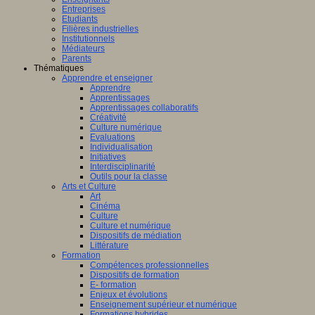
ligence
Entreprises
lle.
Etudiants
on
Filières industrielles
Institutionnels
Médiateurs
Parents
Thématiques
Apprendre et enseigner
al
Apprendre
Apprentissages
Apprentissages collaboratifs
Créativité
Culture numérique
bre,
Evaluations
Individualisation
Initiatives
Interdisciplinarité
Outils pour la classe
Arts et Culture
Art
nts,
Cinéma
,
Culture
eurs
Culture et numérique
Dispositifs de médiation
teurs
Littérature
Formation
Compétences professionnelles
Dispositifs de formation
E- formation
Enjeux et évolutions
Enseignement supérieur et numérique
Formations hybrides