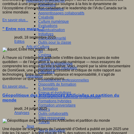
Apprendre et enseigner
contribué à une programmation qui souligne à la fois le dynamisme de
Apprendre
l’écosystème d’innovation canadien et le leadership de l’IA du Canada sur la
Apprentissages
scène mondiale.
Apprentissages collaboratifs
Créativité
En savoir plus...
Culture numérique
Evaluations
" Entre nos mains..."
Individualisation
Initiatives
jeudi, 18 septembre 2025
Interdisciplinarité
Editos
Outils pour la classe
Arts et Culture
Art
Cinéma
À l’heure où l’intelligence artificielle s’infiltre dans tous les pans de notre
Culture
quotidien — de l’éducation à la sécurité numérique — nous essayons de
Culture et numérique
comprendre les enjeux qu’elle soulève. Voici, inspiré par la série documentaire
Dispositifs de médiation
de DomiGeek, une exploration accessible et critique de notre rapport aux
Littérature
technologies. Entre fascination, vigilance et responsabilité, il s’agit de
Formation
questionner ce que nous construisons…
Compétences professionnelles
Dispositifs de formation
En savoir plus...
E- formation
Enjeux et évolutions
Géopolitique des Intelligences Artificielles et partition du
Enseignement supérieur et numérique
monde
Formations hybrides
Formation universitaire
jeudi, 24 juillet 2025
Mooc’s
Analyses
Outils collaboratifs
Sites ressources
Tutorat
Jeux
Une équipe de scientifiques de l’université d’Oxford a publié en juin 2025 une
Jeu et éducation
liste les 24 pays*, à peine plus de 10 % des nations du monde, qui disposent