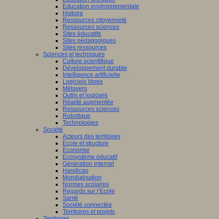
Education environnementale
Histoire
Ressources citoyenneté
Ressources sciences
Sites éducatifs
Sites pédagogiques
Sites ressources
Sciences et techniques
Culture scientifique
Développement durable
Intelligence artificielle
Logiciels libres
Métavers
Outils et logiciels
Réalité augmentée
Ressources sciences
Robotique
Technologies
Société
Acteurs des territoires
Ecole et structure
Economie
Ecosystème éducatif
Génération internet
Handicap
Mondialisation
Normes scolaires
Regards sur l’Ecole
Santé
Société connectée
Territoires et projets
Territoires