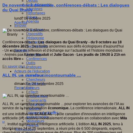
Débats
Faits marquants
De novembre à décembre, conférences-débats : Les dialogues
Interviews
du Quai Branly
Reportages
Brèves
lundi, 06 octobre 2025
Agenda
Agenda
Innover
Didactique
Dispositifs
Pédagogie
Recherche
Conférences-débats -
Les dialogues du Quai Branly - du 9 octobre au 18
Technologies
décembre 2025
- Des forêts anciennes aux défis écologiques d'aujourd'hui
Savoir(s)
- Un espace de réflexion et d’échange sur l’actualité et l’histoire mondiales
Analyses
- Animés par
Xavier Mauduit
et
Julie Gacon
-
Les jeudis de 19h30 à 21h en
Conférences
accès libre
Outils
En savoir plus...
Pratiques
Acteurs de l'éducation
ALL IN, un carrefour incontournable …
Animateurs
Chercheurs
Collectivités
dimanche, 28 septembre 2025
Editeurs
Reportages
EdTech
Encadrement
Enseignants
ALL IN, un carrefour incontournable …pour explorer les avancées de l’IA au
Entreprises
service de la transformation
économique.
La conférence internationale,
ALL IN
Etudiants
[i]
Filières industrielles
est une initiative de
SCALE AI.
, pôle canadien d'innovation en intelligence
Institutionnels
artificielle (IA) reconnu mondialement et organisée en collaboration avec
Mila
Médiateurs
[ii]
, Institut québécois d'intelligence artificielle. L’édition
ALL IN 2025
, tenu à
Parents
Montréal les 24 et 25 septembre, a réuni près de 6 500 dirigeants, experts,
Thématiques
chercheurs et innovateurs issus de 40 pays. Plus de 200 conférenciers ont