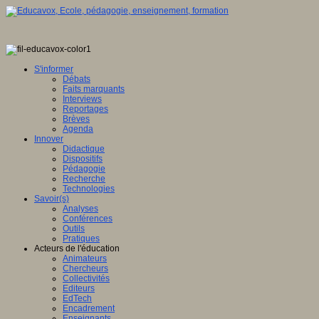
ence
tionale,
S'informer
Débats
ve
Faits marquants
Interviews
E
Reportages
Brèves
Agenda
Innover
Didactique
en
Dispositifs
ation
Pédagogie
Recherche
gence
Technologies
lle
Savoir(s)
Analyses
u
Conférences
lement
Outils
Pratiques
sée
Acteurs de l'éducation
Animateurs
ration
Chercheurs
Collectivités
Editeurs
EdTech
Encadrement
ois
Enseignants