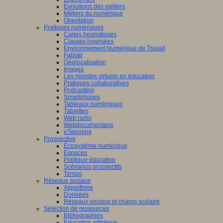
Evolutions des métiers
Métiers du numérique
Orientation
Pratiques numériques
Cartes heuristiques
/www.scaleai.ca/fr/
Classes inversées
Environnement Numérique de Travail
Fablab
Géolocalisation
Images
Les mondes virtuels en éducation
Pratiques collaboratives
Podcasting
Smartphones
/mila.quebec/fr
Tableaux numériques
Tablettes
Web radio
Webdocumentaire
eTwinning
Prospective
Ecosystème numérique
Espaces
Politique éducative
Scénarios prospectifs
Temps
Réseaux sociaux
Algorithme
Données
Réseaux sociaux et champ scolaire
Sélection de ressources
Bibliographies
Education artistique