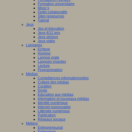
nciers
Formation universitaire
Mooc’s
ué
Outils collaboratifs
Sites ressources
Tutorat
mmation
Jeux
Jeu et éducation
ne
Jeux 4/12 ans
Jeux sérieux
Jeux vidéo
Langages
Ecriture
isme
Humour
Langue orale
st
è
me
Langues vivantes
ation
Lecture
en
Programmation
Médias
Compétences informationnelles
ship
Culture des médias
Curation
Droits
Education aux médias
a
Information et nouveaux médias
Identité numérique
Internet responsable
Littératie numérique
le.
Publication
Réseaux sociaux
Métiers
Entrepreneuriat
Entreprises