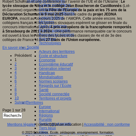
Sciences et techniques
Robert Schuman et une conférence sur l’avenir de l’UE et de l’Ukraine :
Le
Culture scientifique
lycée slovaque de Nitra et le collège Jean Boucheron de Castillonnès
(Lot-
Développement durable
et-Garonne) organiseront
la Fête de l’Europe de la paix et les 75 ans de la
Intelligence artificielle
Déclaration Schuman le 9 mai 2025
dans le cadre du
projet JEDNA
Logiciels libres
EUROPA
, inscrit au concours 2025 de l’AMOPA. Cette année encore, les
Métavers
collégiens français et les lycéens slovaques espèrent se glisser en finale du
Outils et logiciels
concours international après
4 prix européens de la francophonie remportés
Réalité augmentée
à Strasbourg de 2021 à 2024
. Une performance remarquable car le concours
Ressources sciences
est ouvert à tous les élèves des lycées et des classes de 4e et de 3e des
Robotique
collèges de France et des
27 Etats de l’Union européenne.
Technologies
Société
En savoir plus...
Acteurs des territoires
Précédent
Ecole et structure
1
Economie
2
Ecosystème éducatif
3
Génération internet
4
Handicap
5
Mondialisation
6
Normes scolaires
7
Regards sur l’Ecole
8
Santé
9
Société connectée
10
Territoires et projets
Suivant
Territoires
Europe
Page 1 sur 28
International
Régions
Ruralité
Territoires et projets
Mentions légales
| contact[@]anae.education |
Accessibilité : non conforme
Tiers lieux
Villes
© 2023 Educavox, Ecole, pédagogie, enseignement, formation