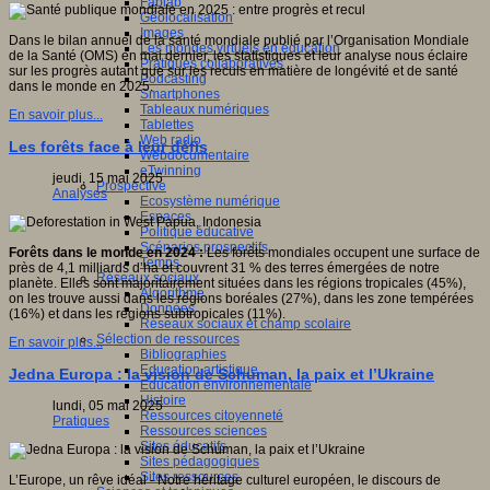
Fablab
Géolocalisation
Images
Dans le bilan annuel de la santé mondiale publié par l’Organisation Mondiale
Les mondes virtuels en éducation
de la Santé (OMS) en mai dernier, les statistiques et leur analyse nous éclaire
Pratiques collaboratives
sur les progrès autant que sur les reculs en matière de longévité et de santé
Podcasting
dans le monde en 2025.
Smartphones
Tableaux numériques
En savoir plus...
Tablettes
Web radio
Les forêts face à leur défis
Webdocumentaire
eTwinning
jeudi, 15 mai 2025
Prospective
Analyses
Ecosystème numérique
Espaces
Politique éducative
Scénarios prospectifs
Forêts dans le monde en 2024 :
Les forêts mondiales occupent une surface de
Temps
près de 4,1 milliards d’ha et couvrent 31 % des terres émergées de notre
Réseaux sociaux
planète. Elles sont majoritairement situées dans les régions tropicales (45%),
Algorithme
on les trouve aussi dans les régions boréales (27%), dans les zone tempérées
Données
(16%) et dans les régions subtropicales (11%).
Réseaux sociaux et champ scolaire
Sélection de ressources
En savoir plus...
Bibliographies
Education artistique
Jedna Europa : la vision de Schuman, la paix et l’Ukraine
Education environnementale
Histoire
lundi, 05 mai 2025
Ressources citoyenneté
Pratiques
Ressources sciences
Sites éducatifs
Sites pédagogiques
Sites ressources
L’Europe, un rêve idéal - Notre héritage culturel européen, le discours de