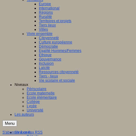
Europe
International
Régions
Ruralité
Territoires et projets
Tiers lieux
Villes
Vivre ensemble
Citoyenneté
Culture européenne
Démocratie
Egalité Hommes/Femmes
Ethique
Gouvernance
Inclusion
Laïcité
Ressources citoyenneté
Tiers - lieux
Vie scolaire et sociale
Niveaux
Périscolaire
Ecole maternelle
Ecole élémentaire
Collège
Lycée
Université
Les auteurs
Menu
S'abonner à ce flux RSS
S'informer