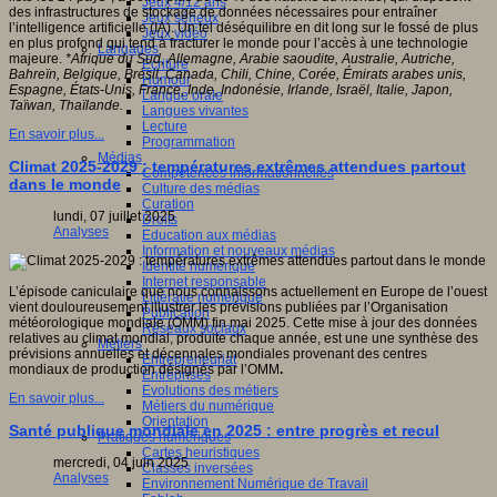
Jeux 4/12 ans
des infrastructures de stockage de données nécessaires pour entraîner
Jeux sérieux
l’intelligence artificielle (IA). Un tel déséquilibre en dit long sur le fossé de plus
Jeux vidéo
en plus profond qui tend à fracturer le monde pour l’accès à une technologie
Langages
majeure.
*Afrique du Sud, Allemagne, Arabie saoudite, Australie, Autriche,
Ecriture
Bahreïn, Belgique, Brésil, Canada, Chili, Chine, Corée, Émirats arabes unis,
Humour
Espagne, États-Unis, France, Inde, Indonésie, Irlande, Israël, Italie, Japon,
Langue orale
Taïwan, Thaïlande.
Langues vivantes
Lecture
En savoir plus...
Programmation
Médias
Climat 2025-2029 : températures extrêmes attendues partout
Compétences informationnelles
dans le monde
Culture des médias
Curation
lundi, 07 juillet 2025
Droits
Analyses
Education aux médias
Information et nouveaux médias
Identité numérique
Internet responsable
L’épisode caniculaire que nous connaissons actuellement en Europe de l’ouest
Littératie numérique
vient douloureusement illustrer les prévisions publiées par l’Organisation
Publication
météorologique mondiale (OMM) fin mai 2025. Cette mise à jour des données
Réseaux sociaux
relatives au climat mondial, produite chaque année, est une une synthèse des
Métiers
prévisions annuelles et décennales mondiales provenant des centres
Entrepreneuriat
mondiaux de production désignés par l’OMM
.
Entreprises
Evolutions des métiers
En savoir plus...
Métiers du numérique
Orientation
Santé publique mondiale en 2025 : entre progrès et recul
Pratiques numériques
Cartes heuristiques
mercredi, 04 juin 2025
Classes inversées
Analyses
Environnement Numérique de Travail