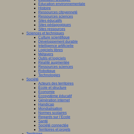
Education environnementale
Histoire
Ressources citoyenneté
Ressources sciences
Sites éducatifs
Sites pédagogiques
Sites ressources
Sciences et techniques
Culture scientifique
Développement durable
Intelligence artificielle
Logiciels libres
Métavers
Outils et logiciels
Réalité augmentée
Ressources sciences
Robotique
Technologies
Société
Acteurs des territoires
Ecole et structure
Economie
Ecosystème éducatif
Génération internet
Handicap
Mondialisation
Normes scolaires
Regards sur l’Ecole
Santé
Société connectée
Territoires et projets
Territoires