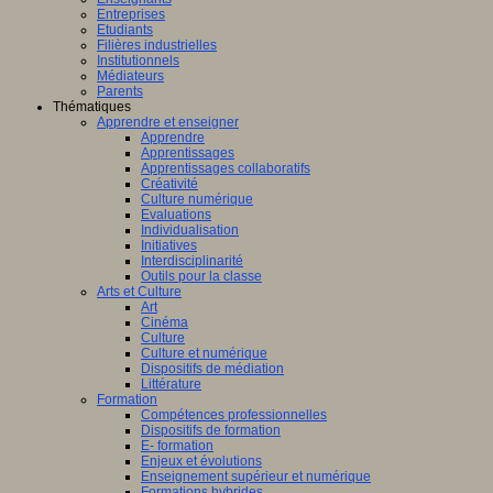
Entreprises
Etudiants
Filières industrielles
Institutionnels
Médiateurs
Parents
Thématiques
Apprendre et enseigner
Apprendre
Apprentissages
Apprentissages collaboratifs
Créativité
Culture numérique
Evaluations
Individualisation
Initiatives
Interdisciplinarité
Outils pour la classe
Arts et Culture
Art
Cinéma
Culture
Culture et numérique
Dispositifs de médiation
Littérature
Formation
Compétences professionnelles
Dispositifs de formation
E- formation
Enjeux et évolutions
Enseignement supérieur et numérique
Formations hybrides