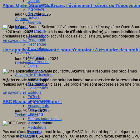
Débats
Faits marquants
Alpes Open Source Software, l’événement Isérois de l’écosyst
Interviews
Reportages
jeudi, 06 février 2025
Brèves
Agenda
Agenda
Innover
Didactique
Le 20 février
2025 aura lieu à la mairie d'Échirolles (Isère) la seconde édition
Dispositifs
prestataires de services, collectivités locales et utilisateurs, avec pour objecti
Pédagogie
En savoir plus...
Recherche
Technologies
Une application innovante pour s'entrainer à résoudre des prob
Savoir(s)
Analyses
lundi, 16 septembre 2024
Conférences
Didactique
Outils
Pratiques
Acteurs de l'éducation
Animateurs
M@ths en-vie a développé une solution innovante au service de la résolution 
Chercheurs
réalisés par l’enseignant en classe. Les problèmes sont proposés selon une pro
Collectivités
Editeurs
En savoir plus...
EdTech
Encadrement
BBC Basic, le grand retour !
Enseignants
Entreprises
jeudi, 04 janvier 2024
Etudiants
Technologies
Filières industrielles
Institutionnels
Médiateurs
Parents
Pas mal d'articles concernant le langage BASIC fleurissent depuis quelques mois s
Thématiques
comme le ZX 81, le C64, les Thomson TO7 et MO5 ou, mon favori, l'Amstrad CPC (en