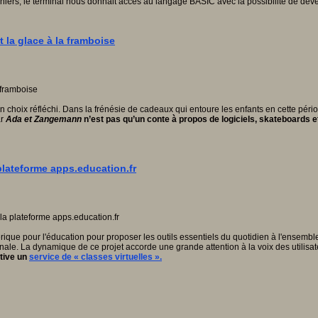
chiers, le terminal nous donnait accès au langage BASIC avec la possibilité de d
 la glace à la framboise
t un choix réfléchi. Dans la frénésie de cadeaux qui entoure les enfants en cette péri
ar
Ada et Zangemann
n’est pas qu’un conte à propos de logiciels, skateboards et g
 plateforme apps.education.fr
que pour l'éducation pour proposer les outils essentiels du quotidien à l'ensemble d
nale. La dynamique de ce projet accorde une grande attention à la voix des utilisa
tive un
service de « classes virtuelles ».