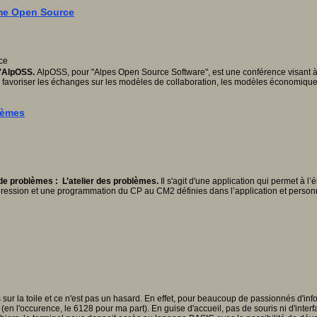
ème Open Source
 d'AlpOSS.
AlpOSS, pour "Alpes Open Source Software", est une conférence visant à r
fs de favoriser les échanges sur les modèles de collaboration, les modèles économiqu
lèmes
de problèmes : L’atelier des problèmes.
Il s'agit d'une application qui permet à 
gression et une programmation du CP au CM2 définies dans l’application et personn
ur la toile et ce n'est pas un hasard. En effet, pour beaucoup de passionnés d'info
 l'occurence, le 6128 pour ma part). En guise d'accueil, pas de souris ni d'interf