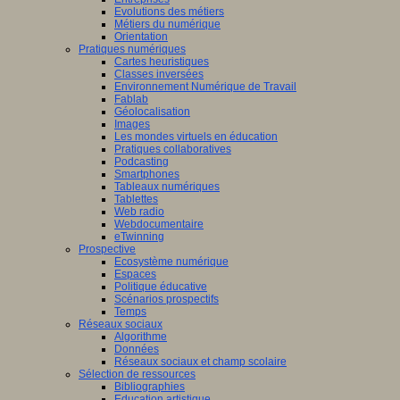
Evolutions des métiers
Métiers du numérique
Orientation
Pratiques numériques
Cartes heuristiques
Classes inversées
Environnement Numérique de Travail
Fablab
Géolocalisation
Images
Les mondes virtuels en éducation
Pratiques collaboratives
Podcasting
Smartphones
Tableaux numériques
Tablettes
Web radio
Webdocumentaire
eTwinning
Prospective
Ecosystème numérique
Espaces
Politique éducative
Scénarios prospectifs
Temps
Réseaux sociaux
Algorithme
Données
Réseaux sociaux et champ scolaire
Sélection de ressources
Bibliographies
Education artistique