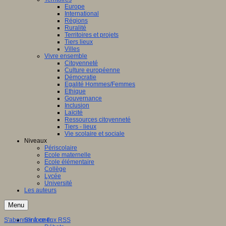
Europe
International
Régions
Ruralité
Territoires et projets
Tiers lieux
Villes
Vivre ensemble
Citoyenneté
Culture européenne
Démocratie
Egalité Hommes/Femmes
Ethique
Gouvernance
Inclusion
Laïcité
Ressources citoyenneté
Tiers - lieux
Vie scolaire et sociale
Niveaux
Périscolaire
Ecole maternelle
Ecole élémentaire
Collège
Lycée
Université
Les auteurs
Menu
S'abonner à ce flux RSS
S'informer