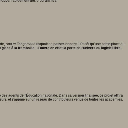
évelopper rapidement des programmes.
ode,
Ada et Zangemann
risquait de passer inaperçu. Plutôt qu’une petite place au
lace à la framboise : il ouvre en effet la porte de l’univers du logiciel libre,
es agents de l'Éducation nationale. Dans sa version finalisée, ce projet offrira
teurs, et s'appuie sur un réseau de contributeurs venus de toutes les académies.