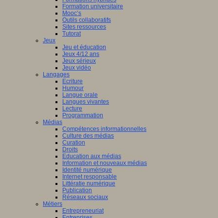
Formation universitaire
Mooc’s
Outils collaboratifs
Sites ressources
Tutorat
Jeux
Jeu et éducation
Jeux 4/12 ans
Jeux sérieux
Jeux vidéo
Langages
Ecriture
Humour
Langue orale
Langues vivantes
Lecture
Programmation
Médias
Compétences informationnelles
Culture des médias
Curation
Droits
Education aux médias
Information et nouveaux médias
Identité numérique
Internet responsable
Littératie numérique
Publication
Réseaux sociaux
Métiers
Entrepreneuriat
Entreprises