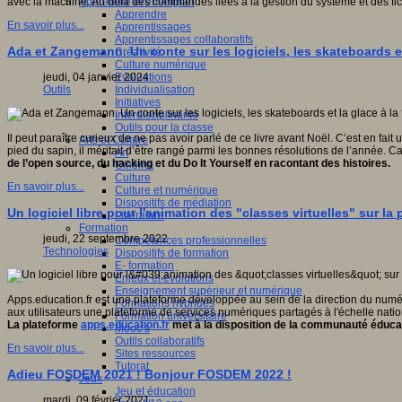
Apprendre et enseigner
avec la machine. Au delà des commandes liées à la gestion du système et des fi
Apprendre
En savoir plus...
Apprentissages
Apprentissages collaboratifs
Ada et Zangemann. Un conte sur les logiciels, les skateboards et
Créativité
Culture numérique
Evaluations
jeudi, 04 janvier 2024
Individualisation
Outils
Initiatives
Interdisciplinarité
Outils pour la classe
Il peut paraître curieux de ne pas avoir parlé de ce livre avant Noël. C’est en fai
Arts et Culture
pied du sapin, il méritait d’être rangé parmi les bonnes résolutions de l’année. C
Art
de l’open source, du hacking et du Do It Yourself en racontant des histoires.
Cinéma
Culture
En savoir plus...
Culture et numérique
Dispositifs de médiation
Un logiciel libre pour l'animation des "classes virtuelles" sur la
Littérature
Formation
jeudi, 22 septembre 2022
Compétences professionnelles
Technologies
Dispositifs de formation
E- formation
Enjeux et évolutions
Enseignement supérieur et numérique
Apps.education.fr est une plateforme développée au sein de la direction du numéri
Formations hybrides
aux utilisateurs une plateforme de services numériques partagés à l'échelle natio
Formation universitaire
La plateforme
apps.education.fr
met à la disposition de la communauté éduca
Mooc’s
Outils collaboratifs
En savoir plus...
Sites ressources
Tutorat
Adieu FOSDEM 2021 ! Bonjour FOSDEM 2022 !
Jeux
Jeu et éducation
mardi, 09 février 2021