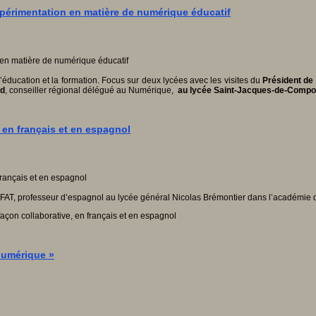
expérimentation en matière de numérique éducatif
éducation et la formation. Focus sur deux lycées avec les visites du
Président de
rd
, conseiller régional délégué au Numérique,
au lycée Saint-Jacques-de-Compost
s, en français et en espagnol
AH-FAT, professeur d’espagnol au lycée général Nicolas Brémontier dans l’académie
 façon collaborative, en français et en espagnol
numérique »