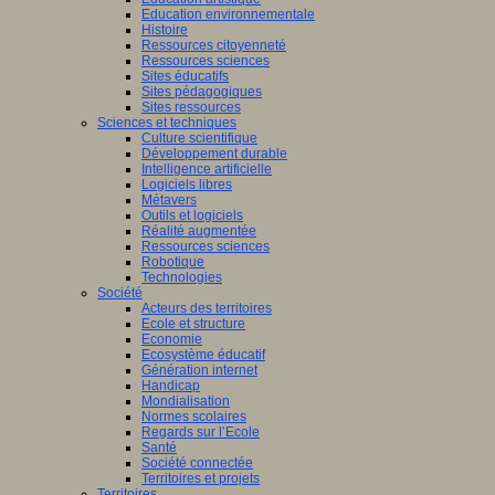
Education environnementale
Histoire
Ressources citoyenneté
Ressources sciences
Sites éducatifs
Sites pédagogiques
Sites ressources
Sciences et techniques
Culture scientifique
Développement durable
Intelligence artificielle
Logiciels libres
Métavers
Outils et logiciels
Réalité augmentée
Ressources sciences
Robotique
Technologies
Société
Acteurs des territoires
Ecole et structure
Economie
Ecosystème éducatif
Génération internet
Handicap
Mondialisation
Normes scolaires
Regards sur l’Ecole
Santé
Société connectée
Territoires et projets
Territoires