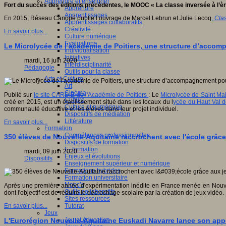
Apprendre et enseigner
Fort du succès des éditions précédentes, le MOOC « La classe inversée à l’ère
Apprendre
Apprentissages
En 2015, Réseau Canopé publie l’ouvrage de Marcel Lebrun et Julie Lecoq
,
Clas
Apprentissages collaboratifs
Créativité
En savoir plus...
Culture numérique
Evaluations
Le Microlycée de l’académie de Poitiers, une structure d’accomp
Individualisation
Initiatives
mardi, 16 juin 2020
Interdisciplinarité
Pédagogie
Outils pour la classe
Arts et Culture
Art
Cinéma
Publié sur
le site CARDIE de l'Académie de Poitiers
: Le
Microlycée de Saint Mai
Culture
créé en 2015, est un établissement situé dans les locaux du l
ycée du Haut Val 
Culture et numérique
communauté éducative et les élèves dans leur projet individuel.
Dispositifs de médiation
Littérature
En savoir plus...
Formation
Compétences professionnelles
350 élèves de Nouvelle-Aquitaine raccrochent avec l'école grâce 
Dispositifs de formation
E- formation
mardi, 09 juin 2020
Enjeux et évolutions
Dispositifs
Enseignement supérieur et numérique
Formations hybrides
Formation universitaire
Mooc’s
Après une première année d'expérimentation inédite en France menée en Nouvell
Outils collaboratifs
dont l'objectif est de réduire le décrochage scolaire par la création de jeux vidéo.
Sites ressources
Tutorat
En savoir plus...
Jeux
Jeu et éducation
L'Eurorégion Nouvelle-Aquitaine Euskadi Navarre lance son appe