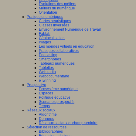
Evolutions des métiers
Métiers du numérique
Orientation
Pratiques numériques
Cartes heuristiques
Classes inversées
Environnement Numérique de Travail
Fablab
Géolocalisation
Images
Les mondes virtuels en éducation
Pratiques collaboratives
Podcasting
Smartphones
Tableaux numériques
Tablettes
Web radio
Webdocumentaire
eTwinning
Prospective
Ecosystème numérique
Espaces
Politique éducative
Scénarios prospectifs
Temps
Réseaux sociaux
Algorithme
Données
Réseaux sociaux et champ scolaire
Sélection de ressources
Bibliographies
Education artistique