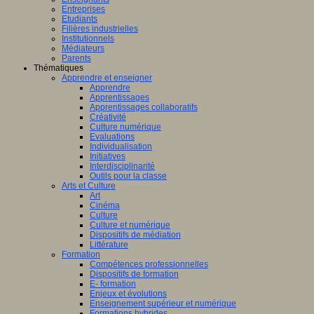
Entreprises
Etudiants
Filières industrielles
Institutionnels
Médiateurs
Parents
Thématiques
Apprendre et enseigner
Apprendre
Apprentissages
Apprentissages collaboratifs
Créativité
Culture numérique
Evaluations
Individualisation
Initiatives
Interdisciplinarité
Outils pour la classe
Arts et Culture
Art
Cinéma
Culture
Culture et numérique
Dispositifs de médiation
Littérature
Formation
Compétences professionnelles
Dispositifs de formation
E- formation
Enjeux et évolutions
Enseignement supérieur et numérique
Formations hybrides