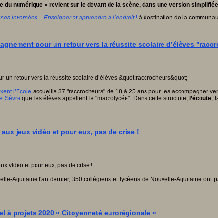
 du numérique » revient sur le devant de la scène, dans une version simplifiée
ses inversées – Enseigner et apprendre à l’endroit
!
à destination de la communau
agnement pour un retour vers la réussite scolaire d’élèves "racc
xent l’Ecole
accueille 37 "raccrocheurs" de 18 à 25 ans pour les accompagner vers
de Sèvre
que les élèves appellent le "macrolycée". Dans cette structure,
l’écoute
, 
aux jeux vidéo et pour eux, pas de crise !
e-Aquitaine l'an dernier, 350 collégiens et lycéens de Nouvelle-Aquitaine ont 
l à projets 2020 « Citoyenneté eurorégionale »