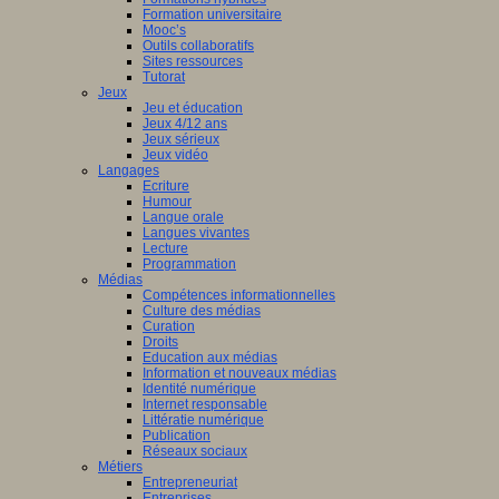
Formation universitaire
Mooc’s
Outils collaboratifs
Sites ressources
Tutorat
Jeux
Jeu et éducation
Jeux 4/12 ans
Jeux sérieux
Jeux vidéo
Langages
Ecriture
Humour
Langue orale
Langues vivantes
Lecture
Programmation
Médias
Compétences informationnelles
Culture des médias
Curation
Droits
Education aux médias
Information et nouveaux médias
Identité numérique
Internet responsable
Littératie numérique
Publication
Réseaux sociaux
Métiers
Entrepreneuriat
Entreprises