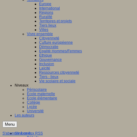
Europe
International
Régions
Ruralité
Territoires et projets
Tiers lieux
Villes
Vivre ensemble
Citoyenneté
Culture européenne
Démocratie
Egalité Hommes/Femmes
Ethique
Gouvernance
Inclusion
Laïcité
Ressources citoyenneté
Tiers - lieux
Vie scolaire et sociale
Niveaux
Périscolaire
Ecole maternelle
Ecole élémentaire
Collège
Lycée
Université
Les auteurs
Menu
S'abonner à ce flux RSS
S'informer