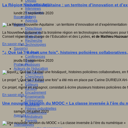
Débats
Faits marquants
La Région Nouvelle-Aquitaine : un territoire d’innovation et d’
Interviews
Reportages
lundi, 21 septembre 2020
Brèves
Reportages
Agenda
Innover
Didactique
Dispositifs
La Nouvelle-Aquitaine est la troisième région en technologies numériques pour l’
Pédagogie
Conseil régional en charge de l’Education et des Lycées,
et de Mathieu Hazoua
Recherche
En savoir plus...
Technologies
Savoir(s)
"¿ Qué tal ? Il était une fois", histoires policières collaborative
Analyses
Conférences
Outils
jeudi, 03 septembre 2020
Pratiques
Pratiques
Acteurs de l'éducation
Animateurs
Chercheurs
Le projet "¿Qué tal ? Il était une fois" a été mis en place par Carine DURIEUX 
Collectivités
Editeurs
Ce projet, mené en espagnol, consistait à écrire plusieurs histoires policières de
EdTech
Encadrement
En savoir plus...
Enseignants
Entreprises
Une nouvelle session du MOOC « La classe inversée à l’ère du 
Etudiants
Filières industrielles
samedi, 04 juillet 2020
Institutionnels
Agenda
Médiateurs
Parents
Thématiques