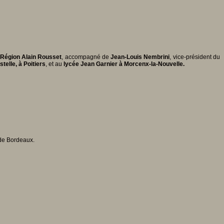
 Région Alain Rousset
, accompagné de
Jean-Louis Nembrini
, vice-président du
elle, à Poitiers
, et au
lycée Jean Garnier à Morcenx-la-Nouvelle.
 de Bordeaux.