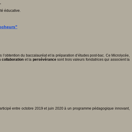
.
té éducative.
rocheurs"
 l’obtention du baccalauréat et la préparation d’études post-bac. Ce Microlycée,
la
collaboration
et la
persévérance
sont trois valeurs fondatrices qui associent la
participé entre octobre 2019 et juin 2020 à un programme pédagogique innovant,