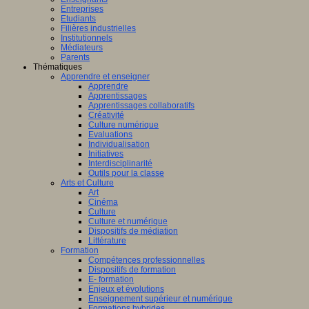
Entreprises
Etudiants
Filières industrielles
Institutionnels
Médiateurs
Parents
Thématiques
Apprendre et enseigner
Apprendre
Apprentissages
Apprentissages collaboratifs
Créativité
Culture numérique
Evaluations
Individualisation
Initiatives
Interdisciplinarité
Outils pour la classe
Arts et Culture
Art
Cinéma
Culture
Culture et numérique
Dispositifs de médiation
Littérature
Formation
Compétences professionnelles
Dispositifs de formation
E- formation
Enjeux et évolutions
Enseignement supérieur et numérique
Formations hybrides