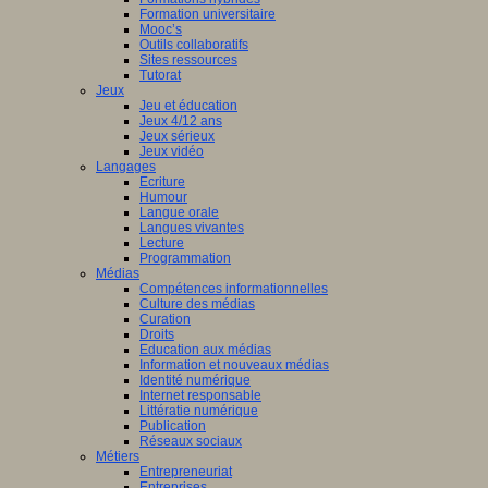
Formation universitaire
Mooc’s
Outils collaboratifs
Sites ressources
Tutorat
Jeux
Jeu et éducation
Jeux 4/12 ans
Jeux sérieux
Jeux vidéo
Langages
Ecriture
Humour
Langue orale
Langues vivantes
Lecture
Programmation
Médias
Compétences informationnelles
Culture des médias
Curation
Droits
Education aux médias
Information et nouveaux médias
Identité numérique
Internet responsable
Littératie numérique
Publication
Réseaux sociaux
Métiers
Entrepreneuriat
Entreprises