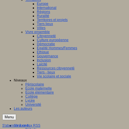
Europe
International
Régions
Ruralité
Territoires et projets
Tiers lieux
Villes
Vivre ensemble
Citoyenneté
Culture européenne
Démocratie
Egalité Hommes/Femmes
Ethique
Gouvernance
Inclusion
Laïcité
Ressources citoyenneté
Tiers - lieux
Vie scolaire et sociale
Niveaux
Périscolaire
Ecole maternelle
Ecole élémentaire
Collège
Lycée
Université
Les auteurs
Menu
S'abonner à ce flux RSS
S'informer