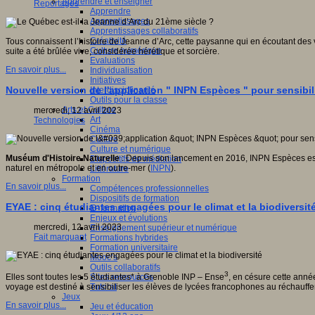
Apprendre et enseigner
Reportages
Apprendre
Apprentissages
Apprentissages collaboratifs
Créativité
Tous connaissent l’histoire de Jeanne d’Arc, cette paysanne qui en écoutant des v
Culture numérique
suite a été brûlée vive, considérée hérétique et sorcière.
Evaluations
En savoir plus...
Individualisation
Initiatives
Nouvelle version de l'application " INPN Espèces " pour sensibili
Interdisciplinarité
Outils pour la classe
Arts et Culture
mercredi, 12 avril 2023
Art
Technologies
Cinéma
Culture
Culture et numérique
Muséum d'Histoire Naturelle
: Depuis son lancement en 2016, INPN Espèces est un 
Dispositifs de médiation
naturel en métropole et en outre-mer (
INPN
).
Littérature
Formation
En savoir plus...
Compétences professionnelles
Dispositifs de formation
EYAE : cinq étudiantes engagées pour le climat et la biodiversit
E- formation
Enjeux et évolutions
mercredi, 12 avril 2023
Enseignement supérieur et numérique
Fait marquant
Formations hybrides
Formation universitaire
Mooc’s
Outils collaboratifs
3
Elles sont toutes les 5 étudiantes* à Grenoble INP – Ense
, en césure cette anné
Sites ressources
voyage est destiné à sensibiliser les élèves de lycées francophones au réchauffeme
Tutorat
Jeux
En savoir plus...
Jeu et éducation