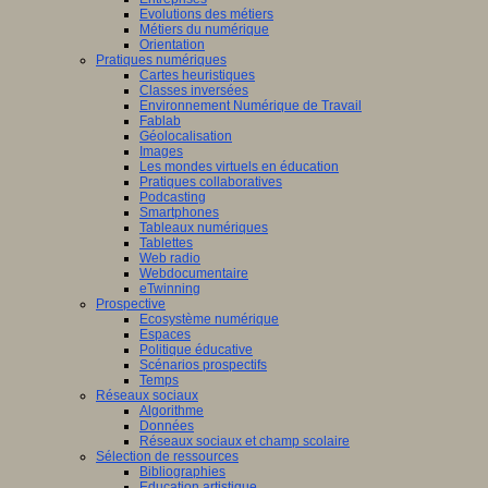
Evolutions des métiers
Métiers du numérique
Orientation
Pratiques numériques
Cartes heuristiques
Classes inversées
Environnement Numérique de Travail
Fablab
Géolocalisation
Images
Les mondes virtuels en éducation
Pratiques collaboratives
Podcasting
Smartphones
Tableaux numériques
Tablettes
Web radio
Webdocumentaire
eTwinning
Prospective
Ecosystème numérique
Espaces
Politique éducative
Scénarios prospectifs
Temps
Réseaux sociaux
Algorithme
Données
Réseaux sociaux et champ scolaire
Sélection de ressources
Bibliographies
Education artistique