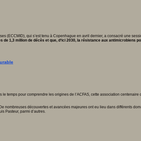
ses (ECCMID), qui s’est tenu à Copenhague en avril dernier, a consacré une session
ès de
1,3 million de décès
et que, d
‘ici 2030, la
résistance aux antimicrobiens
po
urable
le temps pour comprendre les origines de l’ACFAS, cette association centenaire do
». De nombreuses découvertes et avancées majeures ont eu lieu dans différents do
is Pasteur, parmi d’autres.