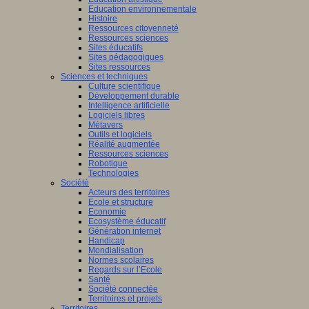
Education environnementale
Histoire
Ressources citoyenneté
Ressources sciences
Sites éducatifs
Sites pédagogiques
Sites ressources
Sciences et techniques
Culture scientifique
Développement durable
Intelligence artificielle
Logiciels libres
Métavers
Outils et logiciels
Réalité augmentée
Ressources sciences
Robotique
Technologies
Société
Acteurs des territoires
Ecole et structure
Economie
Ecosystème éducatif
Génération internet
Handicap
Mondialisation
Normes scolaires
Regards sur l’Ecole
Santé
Société connectée
Territoires et projets
Territoires