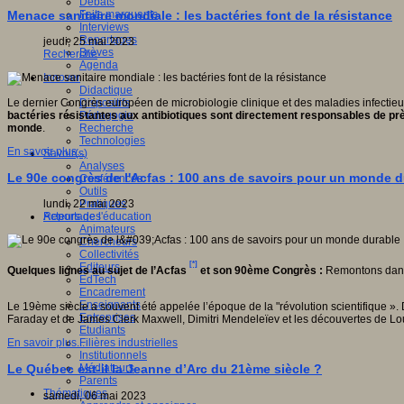
Débats
Faits marquants
Menace sanitaire mondiale : les bactéries font de la résistance
Interviews
Reportages
jeudi, 25 mai 2023
Brèves
Recherche
Agenda
Innover
Didactique
Dispositifs
Le dernier Congrès européen de microbiologie clinique et des maladies infectieu
Pédagogie
bactéries résistantes au
x
antibiotiques sont
directement responsables de
pr
Recherche
monde
.
Technologies
En savoir plus...
Savoir(s)
Analyses
Le 90e congrès de l'Acfas : 100 ans de savoirs pour un monde d
Conférences
Outils
Pratiques
lundi, 22 mai 2023
Acteurs de l'éducation
Reportages
Animateurs
Chercheurs
Collectivités
[*]
Editeurs
Quelques lignes au sujet de l’Acfas
et son 90ème Congrès :
Remontons dans 
EdTech
Encadrement
Enseignants
Le 19ème siècle a souvent été appelée l’époque de la "révolution scientifique 
Entreprises
Faraday et de James Clerk Maxwell, Dimitri Mendeleïev et les découvertes de Lou
Etudiants
Filières industrielles
En savoir plus...
Institutionnels
Médiateurs
Le Québec est-il la Jeanne d’Arc du 21ème siècle ?
Parents
Thématiques
samedi, 06 mai 2023