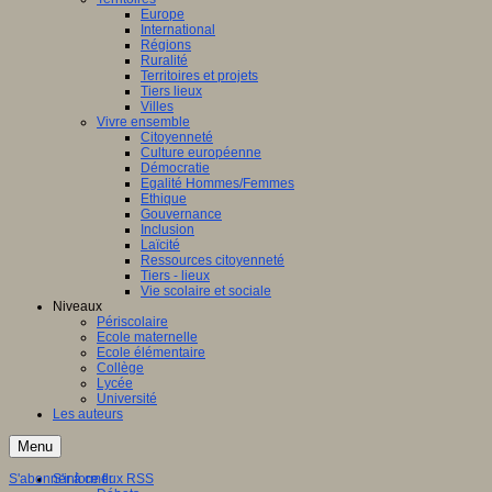
Europe
International
Régions
Ruralité
Territoires et projets
Tiers lieux
Villes
Vivre ensemble
Citoyenneté
Culture européenne
Démocratie
Egalité Hommes/Femmes
Ethique
Gouvernance
Inclusion
Laïcité
Ressources citoyenneté
Tiers - lieux
Vie scolaire et sociale
Niveaux
Périscolaire
Ecole maternelle
Ecole élémentaire
Collège
Lycée
Université
Les auteurs
Menu
S'abonner à ce flux RSS
S'informer