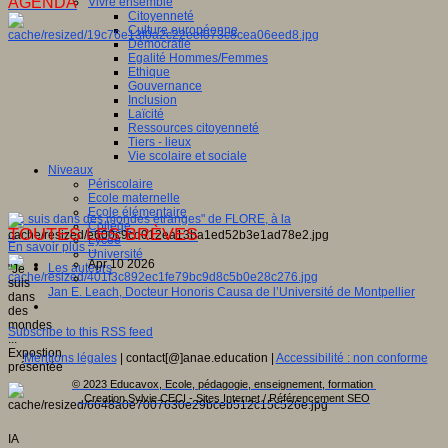
AGENDA
Vivre ensemble
Citoyenneté
Culture européenne
Démocratie
Egalité Hommes/Femmes
Ethique
Gouvernance
Inclusion
Laïcité
Ressources citoyenneté
Tiers - lieux
Vie scolaire et sociale
Niveaux
Périscolaire
Ecole maternelle
Ecole élémentaire
"Je suis dans des mondes étranges" de FLORE, à la
Collège
TOUTES LES BRÈVES
...
Lycée
En savoir plus ...
Université
Apr 10 2026
Les auteurs
"Je
suis
Jan E. Leach, Docteur Honoris Causa de l’Université de Montpellier
dans
des
mondes
Subscribe to this RSS feed
...
Expostion
Mentions légales
| contact[@]anae.education |
Accessibilité : non conforme
présentée
...
© 2023 Educavox, Ecole, pédagogie, enseignement, formation
Creation Sylvie CECI - Sites Internet / Référencement SEO
IA