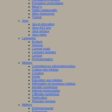
Formation universitaire
Mooc’s
Outils collaboratifs
Sites ressources
Tutorat
Jeux
Jeu et éducation
Jeux 4/12 ans
Jeux sérieux
Jeux vidéo
Langages
Ecriture
Humour
Langue orale
Langues vivantes
Lecture
Programmation
Médias
Compétences informationnelles
Culture des médias
Curation
Droits
Education aux médias
Information et nouveaux médias
Identité numérique
Internet responsable
Littératie numérique
Publication
Réseaux sociaux
Métiers
Entrepreneuriat
Entreprises