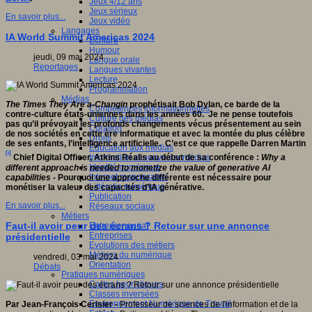
Jeux 4/12 ans
Jeux sérieux
En savoir plus...
Jeux vidéo
Langages
IA World Summit Americas 2024
Ecriture
Humour
jeudi, 09 mai 2024
Langue orale
Reportages
Langues vivantes
Lecture
Programmation
Médias
The Times They Are a-Changin
prophétisait Bob Dylan, ce barde de la
Compétences informationnelles
contre-culture états-uniennes dans les années 60. Je ne pense toutefois
Culture des médias
pas qu’il prévoyait les profonds changements vécus présentement au sein
Curation
de nos sociétés en cette ère informatique et avec la montée du plus célèbre
Droits
de ses enfants, l’intelligence artificielle. C’est ce que rappelle Darren Martin
Education aux médias
[i]
Information et nouveaux médias
Chief Digital Officer, Atkins Réalis au début de sa conférence :
Why
a
Identité numérique
different approach is needed to monetize the value of generative AI
Internet responsable
capabilities -
Pourquoi une approche différente est nécessaire pour
Littératie numérique
monétiser la valeur des capacités d’IA générative.
Publication
En savoir plus...
Réseaux sociaux
Métiers
Faut-il avoir peur des écrans ? Retour sur une annonce
Entrepreneuriat
Entreprises
présidentielle
Evolutions des métiers
Métiers du numérique
vendredi, 03 mai 2024
Orientation
Débats
Pratiques numériques
Cartes heuristiques
Classes inversées
Environnement Numérique de Travail
Par Jean-François Cerisier -
Professeur de sciences de l'information et de la