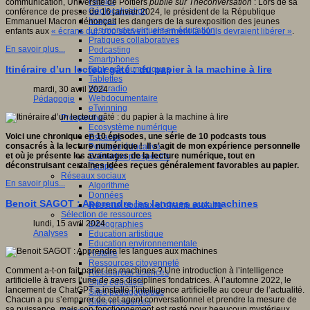
Fablab
communication, Université de Poitiers
publié sur Theconversation
: Lors de sa
Géolocalisation
conférence de presse du 16 janvier 2024, le président de la République
Images
Emmanuel Macron dénonçait les dangers de la surexposition des jeunes
Les mondes virtuels en éducation
enfants aux
« écrans qui, trop souvent, enferment là où ils devraient libérer »
.
Pratiques collaboratives
En savoir plus...
Podcasting
Smartphones
Itinéraire d’un lecteur gâté : du papier à la machine à lire
Tableaux numériques
Tablettes
Web radio
mardi, 30 avril 2024
Webdocumentaire
Pédagogie
eTwinning
Prospective
Ecosystème numérique
Voici une chronique en 10 épisodes, une série de 10 podcasts tous
Espaces
consacrés à la lecture numérique ! Il s'agit de mon expérience personnelle
Politique éducative
et où je présente les avantages de la lecture numérique, tout en
Scénarios prospectifs
déconstruisant certaines idées reçues généralement favorables au papier.
Temps
Réseaux sociaux
En savoir plus...
Algorithme
Données
Benoit SAGOT : Apprendre les langues aux machines
Réseaux sociaux et champ scolaire
Sélection de ressources
lundi, 15 avril 2024
Bibliographies
Analyses
Education artistique
Education environnementale
Histoire
Ressources citoyenneté
Comment a-t-on fait parler les machines ? Une introduction à l’intelligence
Ressources sciences
artificielle à travers l’une de ses disciplines fondatrices. À l’automne 2022, le
Sites éducatifs
lancement de ChatGPT a installé l’intelligence artificielle au coeur de l’actualité.
Sites pédagogiques
Chacun a pu s’emparer de cet agent conversationnel et prendre la mesure de
Sites ressources
sa puissance, mais son fonctionnement est resté pour beaucoup mystérieux.