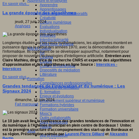
Apprendre et enseigner
En savoir plus...
Apprendre
Apprentissages
La grande épopée des algorithmes
Apprentissages collaboratifs
Créativité
jeudi, 27 juin 2024
Culture numérique
Analyses
Evaluations
Individualisation
Initiatives
Interdisciplinarité
Longtemps étudiés par les seuls mathématiciens, les algorithmes montent en
Outils pour la classe
puissance depuis le début des années 1970, avec la démocratisation de
Arts et Culture
l'informatique. Ils continuent de se développer aujourd'hui, notamment pour
Art
proposer de nouvelles technologies d'intelligence artificielle.
Entretien avec
Cinéma
Claire Mathieu, directrice de recherche CNRS et experte des algorithmes
Culture
d'approximation et des algorithmes en ligne Source :
Interstices -
Culture et numérique
Interstices
Dispositifs de médiation
Littérature
En savoir plus...
Formation
Compétences professionnelles
Grandes tendances de l’innovation et du numérique : Les
Dispositifs de formation
Signaux 2024
E- formation
Enjeux et évolutions
dimanche, 16 juin 2024
Enseignement supérieur et numérique
Fait marquant
Formations hybrides
Formation universitaire
Mooc’s
Outils collaboratifs
Le 10 juin avait lieu la conférence des grandes tendances de l’innovation et
Sites ressources
du numérique à l’Athénée municipal en plein centre de Bordeaux ! Unitec
Tutorat
est la première structure d’accompagnement des start-up de Bordeaux et
Jeux
sa région.
Présentation animée par
Laurent-Pierre Gilliard
et
Alexandre
Jeu et éducation
Bertin
.