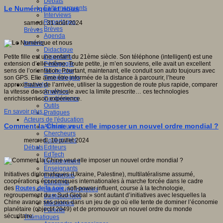
Débats
Faits marquants
Le Numérique et nous
Interviews
Reportages
samedi, 31 août 2024
Brèves
Brèves
Agenda
Innover
Didactique
Dispositifs
Petite fille est une enfant du 21ème siècle. Son téléphone (intelligent) est une
Pédagogie
extension d’elle-même. Toute petite, je m’en souviens, elle avait un excellent
Recherche
sens de l’orientation. Pourtant, maintenant, elle conduit son auto toujours avec
Technologies
son GPS. Elle aime être informée de la distance à parcourir, l’heure
Savoir(s)
approximative de l’arrivée, utiliser la suggestion de route plus rapide, comparer
Analyses
la vitesse de son véhicule avec la limite prescrite… ces technologies
Conférences
enrichissent son expérience.
Outils
En savoir plus...
Pratiques
Acteurs de l'éducation
Comment la Chine veut elle imposer un nouvel ordre mondial ?
Animateurs
Chercheurs
Collectivités
mercredi, 10 juillet 2024
Editeurs
Débats
EdTech
Encadrement
Enseignants
Initiatives diplomatiques (Ukraine, Palestine), multilatéralisme assumé,
Entreprises
coopérations économiques internationales à marche forcée dans le cadre
Etudiants
des
Routes de la soie
, soft-power influent, course à la technologie,
Filières industrielles
regroupement du « Sud Global » sont autant d’initiatives avec lesquelles la
Institutionnels
Chine avance ses pions dans un jeu de go où elle tente de dominer l’économie
Médiateurs
planétaire (objectif 2049) et de promouvoir un nouvel ordre du monde
Parents
sécuritaire.
Thématiques