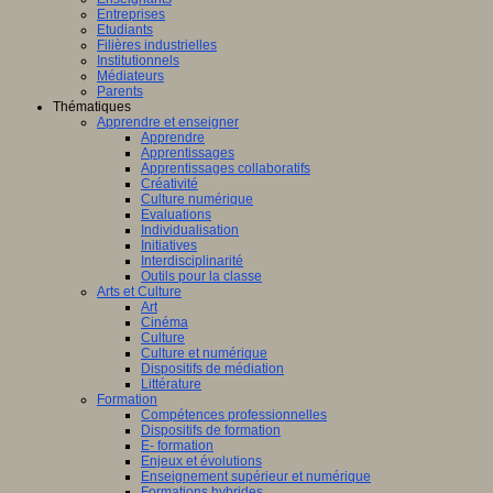
Entreprises
Etudiants
Filières industrielles
Institutionnels
Médiateurs
Parents
Thématiques
Apprendre et enseigner
Apprendre
Apprentissages
Apprentissages collaboratifs
Créativité
Culture numérique
Evaluations
Individualisation
Initiatives
Interdisciplinarité
Outils pour la classe
Arts et Culture
Art
Cinéma
Culture
Culture et numérique
Dispositifs de médiation
Littérature
Formation
Compétences professionnelles
Dispositifs de formation
E- formation
Enjeux et évolutions
Enseignement supérieur et numérique
Formations hybrides