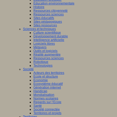
Education environnementale
Histoire
Ressources citoyenneté
Ressources sciences
Sites éducatifs
Sites pédagogiques
Sites ressources
Sciences et techniques
Culture scientifique
Développement durable
Intelligence artificielle
Logiciels libres
Métavers
Outils et logiciels
Réalité augmentée
Ressources sciences
Robotique
Technologies
Société
Acteurs des territoires
Ecole et structure
Economie
Ecosystème éducatif
Génération internet
Handicap
Mondialisation
Normes scolaires
Regards sur l’Ecole
Santé
Société connectée
Territoires et projets
Territoires