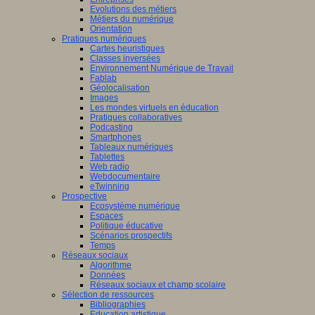
Evolutions des métiers
Métiers du numérique
Orientation
Pratiques numériques
Cartes heuristiques
Classes inversées
Environnement Numérique de Travail
Fablab
Géolocalisation
Images
Les mondes virtuels en éducation
Pratiques collaboratives
Podcasting
Smartphones
Tableaux numériques
Tablettes
Web radio
Webdocumentaire
eTwinning
Prospective
Ecosystème numérique
Espaces
Politique éducative
Scénarios prospectifs
Temps
Réseaux sociaux
Algorithme
Données
Réseaux sociaux et champ scolaire
Sélection de ressources
Bibliographies
Education artistique