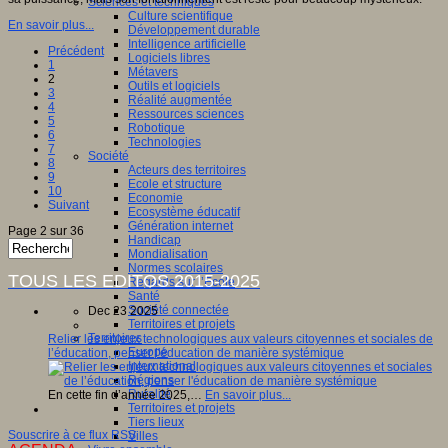
Sciences et techniques
Culture scientifique
En savoir plus...
Développement durable
Intelligence artificielle
Précédent
Logiciels libres
1
Métavers
2
Outils et logiciels
3
Réalité augmentée
4
Ressources sciences
5
Robotique
6
Technologies
7
Société
8
Acteurs des territoires
9
Ecole et structure
10
Economie
Suivant
Ecosystème éducatif
Génération internet
Page 2 sur 36
Handicap
Mondialisation
Normes scolaires
TOUS LES EDITOS 2015-2025
Regards sur l’Ecole
Santé
Société connectée
Dec 23 2025
Territoires et projets
Territoires
Relier les enjeux technologiques aux valeurs citoyennes et sociales de
Europe
l’éducation, penser l'éducation de manière systémique
International
Régions
Ruralité
En cette fin d’année 2025,…
En savoir plus...
Territoires et projets
Tiers lieux
Souscrire à ce flux RSS
Villes