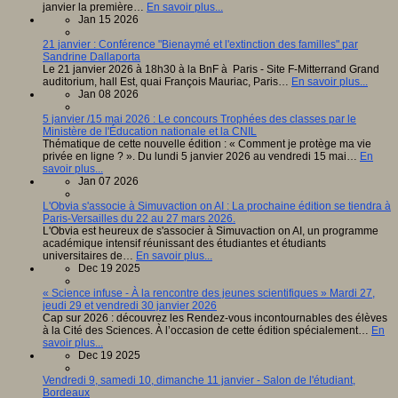
janvier la première…
En savoir plus...
Jan 15 2026
21 janvier : Conférence "Bienaymé et l'extinction des familles" par
Sandrine Dallaporta
Le 21 janvier 2026 à 18h30 à la BnF à Paris - Site F-Mitterrand Grand
auditorium, hall Est, quai François Mauriac, Paris…
En savoir plus...
Jan 08 2026
5 janvier /15 mai 2026 : Le concours Trophées des classes par le
Ministère de l'Éducation nationale et la CNIL
Thématique de cette nouvelle édition : « Comment je protège ma vie
privée en ligne ? ». Du lundi 5 janvier 2026 au vendredi 15 mai…
En
savoir plus...
Jan 07 2026
L'Obvia s'associe à Simuvaction on AI : La prochaine édition se tiendra à
Paris-Versailles du 22 au 27 mars 2026.
L'Obvia est heureux de s'associer à Simuvaction on AI, un programme
académique intensif réunissant des étudiantes et étudiants
universitaires de…
En savoir plus...
Dec 19 2025
« Science infuse - À la rencontre des jeunes scientifiques » Mardi 27,
jeudi 29 et vendredi 30 janvier 2026
Cap sur 2026 : découvrez les Rendez-vous incontournables des élèves
à la Cité des Sciences. À l’occasion de cette édition spécialement…
En
savoir plus...
Dec 19 2025
Vendredi 9, samedi 10, dimanche 11 janvier - Salon de l'étudiant,
Bordeaux