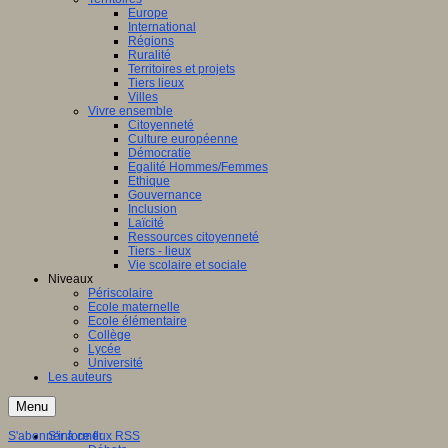
Europe
International
Régions
Ruralité
Territoires et projets
Tiers lieux
Villes
Vivre ensemble
Citoyenneté
Culture européenne
Démocratie
Egalité Hommes/Femmes
Ethique
Gouvernance
Inclusion
Laïcité
Ressources citoyenneté
Tiers - lieux
Vie scolaire et sociale
Niveaux
Périscolaire
Ecole maternelle
Ecole élémentaire
Collège
Lycée
Université
Les auteurs
Menu
S'abonner à ce flux RSS
S'informer