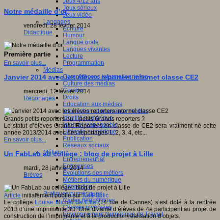
Jeux 4/12 ans
Jeux sérieux
Notre médaille d’or
Jeux vidéo
Langages
vendredi, 28 février 2014
Ecriture
Didactique
Humour
Langue orale
Langues vivantes
Première partie
Lecture
Programmation
En savoir plus...
Médias
Compétences informationnelles
Janvier 2014 avec les élèves reporters internet classe CE2
Culture des médias
Curation
mercredi, 12 février 2014
Droits
Reportages
Education aux médias
Information et nouveaux médias
Identité numérique
Grands petits reporters ou... petits Grands reporters ?
Internet responsable
Le statut d’élèves Grands Reporters en classe de CE2 sera vraiment né cette
Littératie numérique
année 2013/2014 avec des reportages 1, 2, 3, 4, etc...
Publication
En savoir plus...
Réseaux sociaux
Métiers
Un FabLab au collège : blog de projet à Lille
Entrepreneuriat
Entreprises
mardi, 28 janvier 2014
Evolutions des métiers
Brèves
Métiers du numérique
Orientation
Pratiques numériques
Article
initialement publié sur
NetPublic
Cartes heuristiques
Le collège
Louise Michel de Lille
(14 rue de Cannes) s’est doté à la rentrée
Classes inversées
2013 d’une imprimante 3D. Une dizaine d’élèves de 4e participent au projet de
Environnement Numérique de Travail
construction de l’imprimante et à la production/réalisation d’objets.