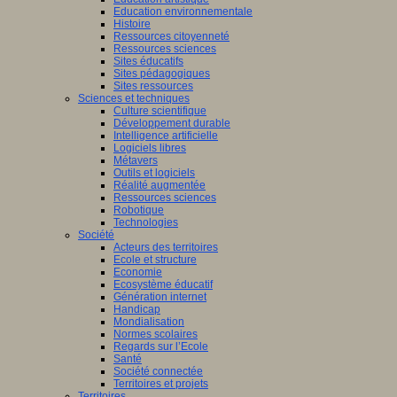
Education environnementale
Histoire
Ressources citoyenneté
Ressources sciences
Sites éducatifs
Sites pédagogiques
Sites ressources
Sciences et techniques
Culture scientifique
Développement durable
Intelligence artificielle
Logiciels libres
Métavers
Outils et logiciels
Réalité augmentée
Ressources sciences
Robotique
Technologies
Société
Acteurs des territoires
Ecole et structure
Economie
Ecosystème éducatif
Génération internet
Handicap
Mondialisation
Normes scolaires
Regards sur l’Ecole
Santé
Société connectée
Territoires et projets
Territoires