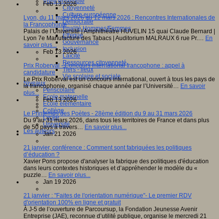
Vivre ensemble
Feb 13 2026
Citoyenneté
Culture européenne
Lyon, du 11 mars 2026 au 12 mars 2026 : Rencontres Internationales de
Démocratie
la Francophonie
Egalité Hommes/Femmes
Palais de l’Université | Amphithéâtre HUVELIN 15 quai Claude Bernard |
Ethique
Lyon 7e Manufacture des Tabacs | Auditorium MALRAUX 6 rue Pr.…
En
Gouvernance
savoir plus...
Inclusion
Feb 13 2026
Laïcité
Ressources citoyenneté
Prix Roberval - Concours international francophone : appel à
Tiers - lieux
candidature
Vie scolaire et sociale
Le Prix Roberval est un concours international, ouvert à tous les pays de
Niveaux
la francophonie, organisé chaque année par l’Université…
En savoir
Périscolaire
plus...
Ecole maternelle
Feb 13 2026
Ecole élémentaire
Collège
Le Printemps des Poètes - 28ème édition du 9 au 31 mars 2026
Lycée
Du 9 au 31 mars 2026, dans tous les territoires de France et dans plus
Université
de 50 pays à travers…
En savoir plus...
Les auteurs
Jan 21 2026
21 janvier, conférence : Comment sont fabriquées les politiques
d’éducation ?
Xavier Pons propose d'analyser la fabrique des politiques d'éducation
dans leurs contextes historiques et d’appréhender le modèle du «
puzzle…
En savoir plus...
Jan 19 2026
21 janvier : "Faites de l'orientation numérique"- Le premier RDV
d'orientation 100% en ligne et gratuit
À J-5 de l’ouverture de Parcoursup, la Fondation Jeunesse Avenir
Entreprise (JAE), reconnue d’utilité publique, organise le mercredi 21