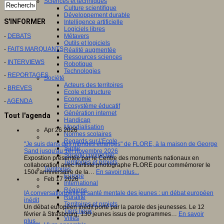
Sciences et techniques
Culture scientifique
Développement durable
S'INFORMER
Intelligence artificielle
Logiciels libres
-
DEBATS
Métavers
Outils et logiciels
-
FAITS MARQUANTS
Réalité augmentée
Ressources sciences
-
INTERVIEWS
Robotique
Technologies
-
REPORTAGES
Société
Acteurs des territoires
-
BREVES
Ecole et structure
Economie
-
AGENDA
Ecosystème éducatif
Génération internet
Tout l'agenda
Handicap
Mondialisation
Apr 26 2026
Normes scolaires
Regards sur l’Ecole
"Je suis dans des mondes étranges" de FLORE, à la maison de George
Santé
Sand jusqu'au 1er novembre 2026
Société connectée
Expostion présentée par le Centre des monuments nationaux en
Territoires et projets
collaboration avec l'artiste photographe FLORE pour commémorer le
Territoires
150e anniversaire de la…
En savoir plus...
Europe
Feb 17 2026
International
Régions
IA conversationnelle et santé mentale des jeunes : un débat européen
Ruralité
inédit
Territoires et projets
Un débat européen inédit porté par la parole des jeunesses. Le 12
Tiers lieux
février à Strasbourg, 130 jeunes issus de programmes…
En savoir
Villes
plus...