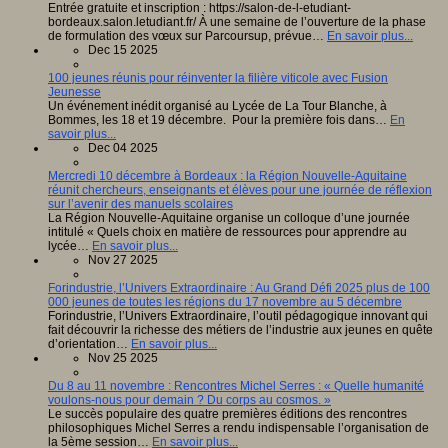
Entrée gratuite et inscription : https://salon-de-l-etudiant-
bordeaux.salon.letudiant.fr/ À une semaine de l’ouverture de la phase
de formulation des vœux sur Parcoursup, prévue…
En savoir plus...
Dec 15 2025
100 jeunes réunis pour réinventer la filière viticole avec Fusion
Jeunesse
Un événement inédit organisé au Lycée de La Tour Blanche, à
Bommes, les 18 et 19 décembre. Pour la première fois dans…
En
savoir plus...
Dec 04 2025
Mercredi 10 décembre à Bordeaux : la Région Nouvelle-Aquitaine
réunit chercheurs, enseignants et élèves pour une journée de réflexion
sur l’avenir des manuels scolaires
La Région Nouvelle-Aquitaine organise un colloque d’une journée
intitulé « Quels choix en matière de ressources pour apprendre au
lycée…
En savoir plus...
Nov 27 2025
Forindustrie, l’Univers Extraordinaire : Au Grand Défi 2025 plus de 100
000 jeunes de toutes les régions du 17 novembre au 5 décembre
Forindustrie, l’Univers Extraordinaire, l’outil pédagogique innovant qui
fait découvrir la richesse des métiers de l’industrie aux jeunes en quête
d’orientation…
En savoir plus...
Nov 25 2025
Du 8 au 11 novembre : Rencontres Michel Serres : « Quelle humanité
voulons-nous pour demain ? Du corps au cosmos. »
Le succès populaire des quatre premières éditions des rencontres
philosophiques Michel Serres a rendu indispensable l’organisation de
la 5ème session…
En savoir plus...