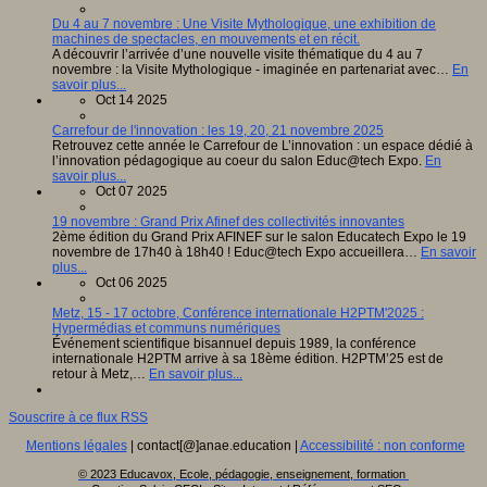
Du 4 au 7 novembre : Une Visite Mythologique, une exhibition de
machines de spectacles, en mouvements et en récit.
A découvrir l’arrivée d’une nouvelle visite thématique du 4 au 7
novembre : la Visite Mythologique - imaginée en partenariat avec…
En
savoir plus...
Oct 14 2025
Carrefour de l'innovation : les 19, 20, 21 novembre 2025
Retrouvez cette année le Carrefour de L’innovation : un espace dédié à
l’innovation pédagogique au coeur du salon Educ@tech Expo.
En
savoir plus...
Oct 07 2025
19 novembre : Grand Prix Afinef des collectivités innovantes
2ème édition du Grand Prix AFINEF sur le salon Educatech Expo le 19
novembre de 17h40 à 18h40 ! Educ@tech Expo accueillera…
En savoir
plus...
Oct 06 2025
Metz, 15 - 17 octobre, Conférence internationale H2PTM'2025 :
Hypermédias et communs numériques
Événement scientifique bisannuel depuis 1989, la conférence
internationale H2PTM arrive à sa 18ème édition. H2PTM’25 est de
retour à Metz,…
En savoir plus...
Souscrire à ce flux RSS
Mentions légales
| contact[@]anae.education |
Accessibilité : non conforme
© 2023 Educavox, Ecole, pédagogie, enseignement, formation