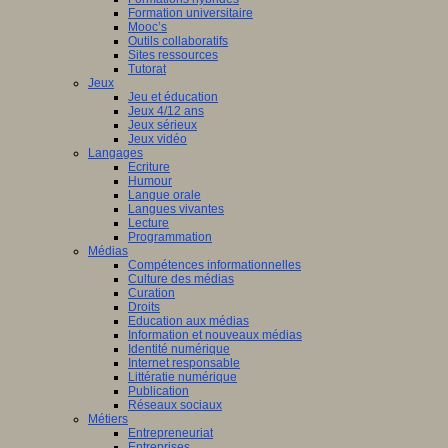
Formation universitaire
Mooc’s
Outils collaboratifs
Sites ressources
Tutorat
Jeux
Jeu et éducation
Jeux 4/12 ans
Jeux sérieux
Jeux vidéo
Langages
Ecriture
Humour
Langue orale
Langues vivantes
Lecture
Programmation
Médias
Compétences informationnelles
Culture des médias
Curation
Droits
Education aux médias
Information et nouveaux médias
Identité numérique
Internet responsable
Littératie numérique
Publication
Réseaux sociaux
Métiers
Entrepreneuriat
Entreprises