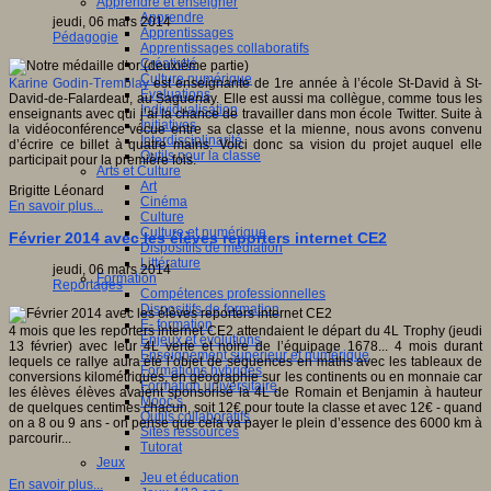
Apprendre et enseigner
Apprendre
jeudi, 06 mars 2014
Apprentissages
Pédagogie
Apprentissages collaboratifs
Créativité
Culture numérique
Karine Godin-Tremblay
est enseignante de 1re année à l’école St-David à St-
Evaluations
David-de-Falardeau, au Saguenay. Elle est aussi ma collègue, comme tous les
Individualisation
enseignants avec qui j’ai la chance de travailler dans mon école Twitter. Suite à
Initiatives
la vidéoconférence vécue entre sa classe et la mienne, nous avons convenu
Interdisciplinarité
d’écrire ce billet à quatre mains. Voici donc sa vision du projet auquel elle
Outils pour la classe
participait pour la première fois.
Arts et Culture
Art
Brigitte Léonard
Cinéma
En savoir plus...
Culture
Culture et numérique
Février 2014 avec les élèves reporters internet CE2
Dispositifs de médiation
Littérature
jeudi, 06 mars 2014
Formation
Reportages
Compétences professionnelles
Dispositifs de formation
E- formation
4 mois que les reporters internet CE2 attendaient le départ du 4L Trophy (jeudi
Enjeux et évolutions
13 février) avec leur 4L verte et noire de l’équipage 1678... 4 mois durant
Enseignement supérieur et numérique
lequels ce rallye aura été l’objet de séquences en maths avec les tableaux de
Formations hybrides
conversions kilométriques, en géographie sur les continents ou en monnaie car
Formation universitaire
les élèves élèves avaient sponsorisé la 4L de Romain et Benjamin à hauteur
Mooc’s
de quelques centimes chacun, soit 12€ pour toute la classe et avec 12€ - quand
Outils collaboratifs
on a 8 ou 9 ans - on pense que cela va payer le plein d’essence des 6000 km à
Sites ressources
parcourir...
Tutorat
Jeux
Jeu et éducation
En savoir plus...