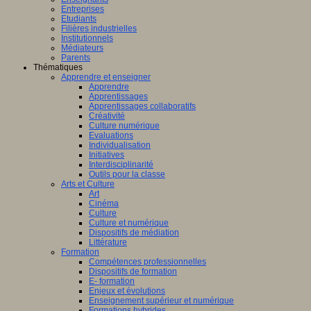
Entreprises
Etudiants
Filières industrielles
Institutionnels
Médiateurs
Parents
Thématiques
Apprendre et enseigner
Apprendre
Apprentissages
Apprentissages collaboratifs
Créativité
Culture numérique
Evaluations
Individualisation
Initiatives
Interdisciplinarité
Outils pour la classe
Arts et Culture
Art
Cinéma
Culture
Culture et numérique
Dispositifs de médiation
Littérature
Formation
Compétences professionnelles
Dispositifs de formation
E- formation
Enjeux et évolutions
Enseignement supérieur et numérique
Formations hybrides