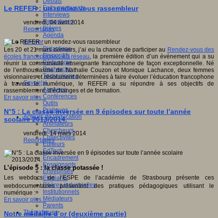
Débats
Faits marquants
Le REFER : un rendez-vous rassembleur
Interviews
Reportages
vendredi, 04 avril 2014
Brèves
Reportages
Agenda
Innover
Didactique
Les 20 et 21 mars derniers, j’ai eu la chance de participer au
Rendez-vous des
Dispositifs
écoles francophones en réseau
, la première édition d’un événement qui a su
Pédagogie
réunir la communauté enseignante francophone de façon exceptionnelle. Né
Recherche
de l’enthousiasme de Nathalie Couzon et Monique Lachance, deux femmes
Technologies
visionnaires et résolument déterminées à faire évoluer l’éducation francophone
Savoir(s)
à travers le numérique, le REFER a su répondre à ses objectifs de
Analyses
rassemblement, d’échanges et de formation.
Conférences
En savoir plus...
Outils
Pratiques
N°5 : La classe inversée en 9 épisodes sur toute l’année
Acteurs de l'éducation
scolaire 2013/2014.
Animateurs
Chercheurs
vendredi, 14 mars 2014
Collectivités
Reportages
Editeurs
EdTech
Encadrement
Enseignants
L’épisode 5 : la classe potassée !
Entreprises
Les webdocs de l’ESPE de l’académie de Strasbourg présente
c
es
Etudiants
Filières industrielles
webdocumentaires présentent des pratiques pédagogiques utilisant le
Institutionnels
numérique :
Médiateurs
En savoir plus...
Parents
Thématiques
Notre médaille d’or (deuxième partie)