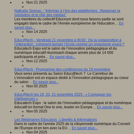
Nov 21 2025
Nathalie Sonnac - “Informer à l’ère des plateformes - Repenser la
médiation et le rôle des médias”
Les membres du collectif Educnum dont nous faisons partie se sont
engagés dans le cadre de l'Année européenne de l'éducation…
En
savoir plus...
Nov 14 2025
Educ@tech - Vendredi 21 novembre à 9h30 : De la juxtaposition à
l’interaction : comment penser l’école comme un organisme vivant ?
Educatech Expo est le salon de l’innovation pédagogique et du
numérique éducatif réunissant chaque année plus de 14 000
participants et près…
En savoir plus...
Nov 12 2025
Educ@tech : Programme des conférences du 19 novembre
Vous serez présents au Salon Educ@tech ? Le Carrefour de
L’innovation est un espace dédié à l’innovation pédagogique au coeur
du salon…
En savoir plus...
Nov 05 2025
Educ@tech les 19, 20, 21 novembre 2025 : « Conjuguer les
intelligences »
Educatech Expo : le salon de l’innovation pédagogique et du numérique
éducatif en format One to one, leader en Europe…
En savoir plus...
Nov 05 2025
Les Webinaires Educavox : Libertés & Informations
Dans le cadre de l'année 2025 de la citoyenneté numérique du Conseil
de l'Europe et en lien avec la EU…
En savoir plus...
Nov 04 2025