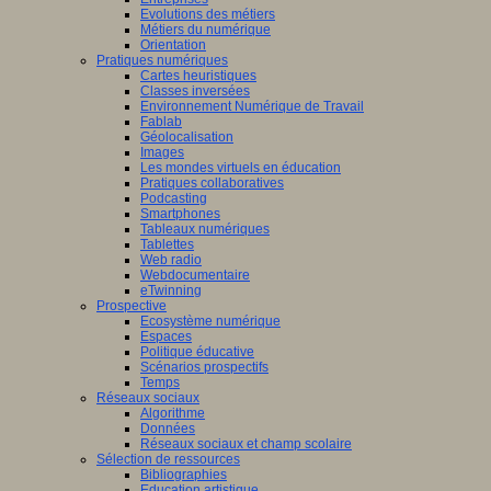
Evolutions des métiers
Métiers du numérique
Orientation
Pratiques numériques
Cartes heuristiques
Classes inversées
Environnement Numérique de Travail
Fablab
Géolocalisation
Images
Les mondes virtuels en éducation
Pratiques collaboratives
Podcasting
Smartphones
Tableaux numériques
Tablettes
Web radio
Webdocumentaire
eTwinning
Prospective
Ecosystème numérique
Espaces
Politique éducative
Scénarios prospectifs
Temps
Réseaux sociaux
Algorithme
Données
Réseaux sociaux et champ scolaire
Sélection de ressources
Bibliographies
Education artistique