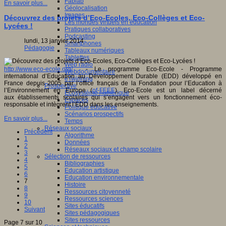
Fablab
En savoir plus...
Géolocalisation
Images
Découvrez des projets d’Eco-Ecoles, Eco-Collèges et Eco-
Les mondes virtuels en éducation
Lycées !
Pratiques collaboratives
Podcasting
lundi, 13 janvier 2014
Smartphones
Pédagogie
Tableaux numériques
Tablettes
Web radio
http://www.eco-ecole.org/
- Le programme Eco-Ecole - Programme
Webdocumentaire
international d’Education au Développement Durable (EDD) développé en
eTwinning
France depuis 2005 par l’office français de la Fondation pour l’Education à
Prospective
l’Environnement en Europe (
of-FEEE
), Eco-Ecole est un label décerné
Ecosystème numérique
aux établissements scolaires qui s’engagent vers un fonctionnement éco-
Espaces
responsable et intègrent l’EDD dans les enseignements.
Politique éducative
Scénarios prospectifs
En savoir plus...
Temps
Réseaux sociaux
Précédent
Algorithme
1
Données
2
Réseaux sociaux et champ scolaire
3
Sélection de ressources
4
Bibliographies
5
Education artistique
6
Education environnementale
7
Histoire
8
Ressources citoyenneté
9
Ressources sciences
10
Sites éducatifs
Suivant
Sites pédagogiques
Sites ressources
Page 7 sur 10