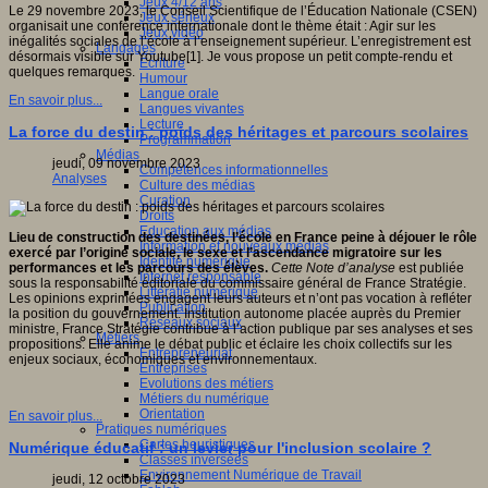
Jeux 4/12 ans
Le 29 novembre 2023, le Conseil Scientifique de l’Éducation Nationale (CSEN)
Jeux sérieux
organisait une conférence internationale dont le thème était : Agir sur les
Jeux vidéo
inégalités sociales de l’école à l’enseignement supérieur. L’enregistrement est
Langages
désormais visible sur Youtube[1]. Je vous propose un petit compte-rendu et
Ecriture
quelques remarques.
Humour
Langue orale
En savoir plus...
Langues vivantes
Lecture
La force du destin : poids des héritages et parcours scolaires
Programmation
Médias
jeudi, 09 novembre 2023
Compétences informationnelles
Analyses
Culture des médias
Curation
Droits
Education aux médias
Lieu de construction des destinées, l’école en France peine à déjouer le rôle
Information et nouveaux médias
exercé par l’origine sociale, le sexe et l’ascendance migratoire sur les
Identité numérique
performances et les parcours des élèves.
Cette Note d’analyse
est publiée
Internet responsable
sous la responsabilité éditoriale du commissaire général de France Stratégie.
Littératie numérique
Les opinions exprimées engagent leurs auteurs et n’ont pas vocation à refléter
Publication
la position du gouvernement. Institution autonome placée auprès du Premier
Réseaux sociaux
ministre, France Stratégie contribue à l’action publique par ses analyses et ses
Métiers
propositions. Elle anime le débat public et éclaire les choix collectifs sur les
Entrepreneuriat
enjeux sociaux, économiques et environnementaux.
Entreprises
Evolutions des métiers
Métiers du numérique
Orientation
En savoir plus...
Pratiques numériques
Cartes heuristiques
Numérique éducatif : un levier pour l'inclusion scolaire ?
Classes inversées
Environnement Numérique de Travail
jeudi, 12 octobre 2023