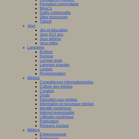
Formation universitaire
Mooc’s
Outils collaboratifs
Sites ressources
Tutorat
Jeux
Jeu et éducation
Jeux 4/12 ans
Jeux sérieux
Jeux vidéo
Langages
Ecriture
Humour
Langue orale
Langues vivantes
Lecture
Programmation
Médias
Compétences informationnelles
Culture des médias
Curation
Droits
Education aux médias
Information et nouveaux médias
Identité numérique
Internet responsable
Littératie numérique
Publication
Réseaux sociaux
Métiers
Entrepreneuriat
Entreprises