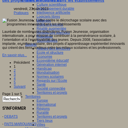
des programmes innovants dans les établissements
Sciences et techniques
Culture scientifique
Développement durable
vendredi, 23 juin 2023
Intelligence artificielle
Pratiques
Logiciels libres
Métavers
Outils et logiciels
Réalité augmentée
Lauréate de nombreuses distinctions, Fusion Jeunesse, organisation
Ressources sciences
internationale, a pour mission de contribuer à la persévérance scolaire, à
Robotique
l’orientation et à l’employabilité des jeunes. Depuis 2008, l'association
Technologies
implante, en milieu scolaire, des projets d’apprentissage expérientiel innovants
Société
qui créent des liens continus entre les milieux scolaires et les professionnels.
Acteurs des territoires
Ecole et structure
En savoir plus...
Economie
Ecosystème éducatif
Précédent
Génération internet
1
Handicap
2
Mondialisation
3
Normes scolaires
4
Regards sur l’Ecole
5
Santé
Suivant
Société connectée
Territoires et projets
Page 1 sur 5
Territoires
Europe
International
S'INFORMER
Régions
Ruralité
-
DEBATS
Territoires et projets
Tiers lieux
-
FAITS MARQUANTS
Villes