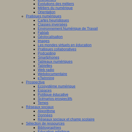
Evolutions des métiers
Métiers du numérique
Orientation
Pratiques numériques
Cartes heuristiques
Classes inversées
Environnement Numérique de Travail
Fablab
Géolocalisation
Images
Les mondes virtuels en éducation
Pratiques collaboratives
Podcasting
Smartphones
Tableaux numériques
Tablettes
Web radio
Webdocumentaire
eTwinning
Prospective
Ecosystème numérique
Espaces
Politique éducative
Scénarios prospectifs
Temps
Réseaux sociaux
Algorithme
Données
Réseaux sociaux et champ scolaire
Sélection de ressources
Bibliographies
Education artistique