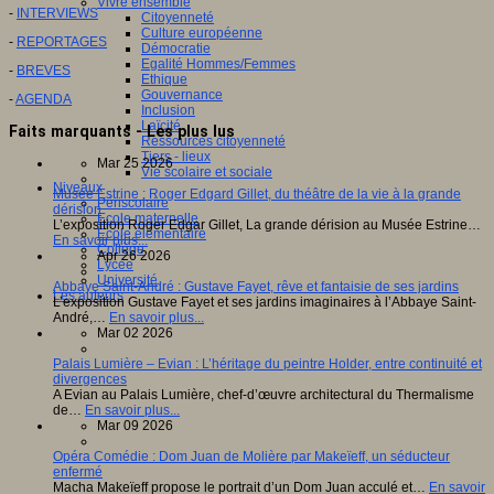
Vivre ensemble
-
INTERVIEWS
Citoyenneté
Culture européenne
-
REPORTAGES
Démocratie
Egalité Hommes/Femmes
-
BREVES
Ethique
Gouvernance
-
AGENDA
Inclusion
Laïcité
Faits marquants - Les plus lus
Ressources citoyenneté
Tiers - lieux
Mar 25 2026
Vie scolaire et sociale
Niveaux
Musée Estrine : Roger Edgard Gillet, du théâtre de la vie à la grande
Périscolaire
dérision
Ecole maternelle
L’exposition Roger Edgar Gillet, La grande dérision au Musée Estrine…
Ecole élémentaire
En savoir plus...
Collège
Apr 26 2026
Lycée
Université
Abbaye Saint-André : Gustave Fayet, rêve et fantaisie de ses jardins
Les auteurs
L’exposition Gustave Fayet et ses jardins imaginaires à l’Abbaye Saint-
André,…
En savoir plus...
Mar 02 2026
Palais Lumière – Evian : L’héritage du peintre Holder, entre continuité et
divergences
A Evian au Palais Lumière, chef-d’œuvre architectural du Thermalisme
de…
En savoir plus...
Mar 09 2026
Opéra Comédie : Dom Juan de Molière par Makeïeff, un séducteur
enfermé
Macha Makeïeff propose le portrait d’un Dom Juan acculé et…
En savoir