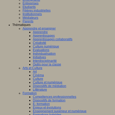
Entreprises
Etudiants
Filières industrielles
Institutionnels
Médiateurs
Parents
Thématiques
Apprendre et enseigner
Apprendre
Apprentissages
Apprentissages collaboratifs
Créativité
Culture numérique
Evaluations
Individualisation
Initiatives
Interdisciplinarité
Outils pour la classe
Arts et Culture
Art
Cinéma
Culture
Culture et numérique
Dispositifs de médiation
Littérature
Formation
Compétences professionnelles
Dispositifs de formation
E- formation
Enjeux et évolutions
Enseignement supérieur et numérique
Formations hybrides