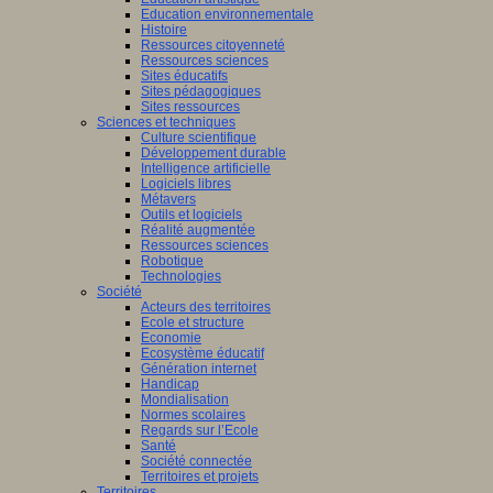
Education environnementale
Histoire
Ressources citoyenneté
Ressources sciences
Sites éducatifs
Sites pédagogiques
Sites ressources
Sciences et techniques
Culture scientifique
Développement durable
Intelligence artificielle
Logiciels libres
Métavers
Outils et logiciels
Réalité augmentée
Ressources sciences
Robotique
Technologies
Société
Acteurs des territoires
Ecole et structure
Economie
Ecosystème éducatif
Génération internet
Handicap
Mondialisation
Normes scolaires
Regards sur l’Ecole
Santé
Société connectée
Territoires et projets
Territoires