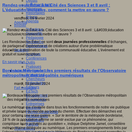
Débats
Faits marquants
Rendez-vous Éduc à la Cité des Sciences 3 et 8 avril :
Interviews
L'éducation inclusive, comment la mettre en œuvre ?
Reportages
Brèves
vendredi, 09 février 2024
Agenda
Agenda
Innover
Didactique
Dispositifs
Pédagogie
Recherche
Les Rendez-vous Éduc, ce sont
deux journées professionnelles
d’échanges,
Technologies
de partages d’expérience et de créations autour d'une problématique
Savoir(s)
éducative, à destination de toute la communauté éducative. L'évènement est
Analyses
gratuit et sur inscription.
Conférences
En savoir plus...
Outils
Pratiques
Bordeaux Métropole : les premiers résultats de l’Observatoire
Acteurs de l'éducation
Animateurs
métropolitain des inégalités numériques
Chercheurs
Collectivités
mardi, 09 janvier 2024
Editeurs
Fait marquant
EdTech
Encadrement
Enseignants
Entreprises
Le numérique qui s'installe dans tous les fonctionnements de notre vie publique
Etudiants
et privée laisse du monde au bord du chemin. Effectuer des démarches est
Filières industrielles
pour certains une vraie galère. «
Sur le territoire de la métropole bordelaise,
Institutionnels
18 % de la population affirme se sentir exclue par ce phénomène, qui
Médiateurs
complique leurs activités au quotidien
», indique Delphine Jamet, conseillère
Parents
métropolitaine déléguée au numérique. Les premiers enseignements tirés par
Thématiques