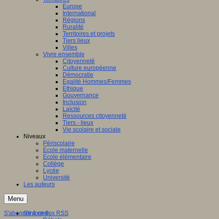
Europe
International
Régions
Ruralité
Territoires et projets
Tiers lieux
Villes
Vivre ensemble
Citoyenneté
Culture européenne
Démocratie
Egalité Hommes/Femmes
Ethique
Gouvernance
Inclusion
Laïcité
Ressources citoyenneté
Tiers - lieux
Vie scolaire et sociale
Niveaux
Périscolaire
Ecole maternelle
Ecole élémentaire
Collège
Lycée
Université
Les auteurs
Menu
S'abonner à ce flux RSS
S'informer