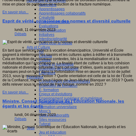
l’observatoire mis sur pied par la Métropole de Bordeaux doivent permettre la
Apprendre et enseigner
mise en place de politiques de réduction de la fracture numérique.
Apprendre
Apprentissages
En savoir plus...
Apprentissages collaboratifs
Créativité
Esprit de vérité, conscience des normes et diversité culturelle
Culture numérique
Evaluations
lundi, 11 décembre 2023
Individualisation
Débats
Initiatives
Interdisciplinarité
Outils pour la classe
Arts et Culture
En tant que services publics à vocation émancipatrice, Université et École
Art
gagnent à réinterroger les savoirs et les cultures aptes à édifier et à transmettre.
Cinéma
Cela en fonction de nouveaux contextes, liés à la mondialisation et à la
Culture
médiatisation qui l’accompagne. La finalité étant de cultiver à la fois cohésion
Culture et numérique
nationale et diversité culturelle. Dans cet ordre d’idées, quels acquis et quels
Dispositifs de médiation
manques peut-on lister dans la Refondation mise en œuvre par la loi de juillet
Littérature
2013, sous le ministère Peillon ? Quelle orientation est celle de la loi de l’École
Formation
de la Confiance, menée sous l’égide de Jean-Michel Blanquer en 2019 ? Quels
Compétences professionnelles
défis relever sous le mandat de Pap Ndiaye, nommé en 2022 ?
Dispositifs de formation
E- formation
En savoir plus...
Enjeux et évolutions
Enseignement supérieur et numérique
Ministre, Conseil Scientifique de l’Éducation Nationale, les
Formations hybrides
égards et les écarts
Formation universitaire
Mooc’s
lundi, 04 décembre 2023
Outils collaboratifs
Débats
Sites ressources
Tutorat
Jeux
Jeu et éducation