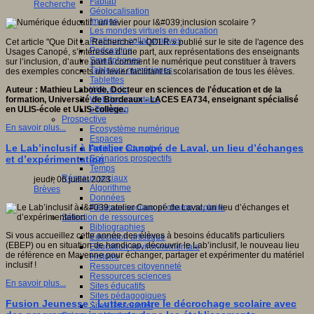
Fablab
Recherche
Géolocalisation
Images
Les mondes virtuels en éducation
Pratiques collaboratives
Cet article "Que Dit La Recherche" « QDLR » publié sur le site de l'agence des
Podcasting
Usages Canopé, s’intéresse d’une part, aux représentations des enseignants
Smartphones
sur l’inclusion, d’autre part à comment le numérique peut constituer à travers
Tableaux numériques
des exemples concrets un levier facilitant la scolarisation de tous les élèves.
Tablettes
Web radio
Auteur : Mathieu Laborde, Docteur en sciences de l'éducation et de la
Webdocumentaire
formation, Université de Bordeaux - LACES EA734, enseignant spécialisé
eTwinning
en ULIS-école et ULIS-collège.
Prospective
En savoir plus...
Ecosystème numérique
Espaces
Le Lab’inclusif à l'atelier Canopé de Laval, un lieu d’échanges
Politique éducative
Scénarios prospectifs
et d’expérimentation
Temps
Réseaux sociaux
jeudi, 06 juillet 2023
Algorithme
Brèves
Données
Réseaux sociaux et champ scolaire
Sélection de ressources
Bibliographies
Si vous accueillez cette année des élèves à besoins éducatifs particuliers
Education artistique
(EBEP) ou en situation de handicap, découvrir le Lab’inclusif, le nouveau lieu
Education environnementale
de référence en Mayenne pour échanger, partager et expérimenter du matériel
Histoire
inclusif !
Ressources citoyenneté
Ressources sciences
En savoir plus...
Sites éducatifs
Sites pédagogiques
Fusion Jeunesse : Lutter contre le décrochage scolaire avec
Sites ressources