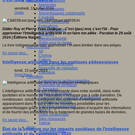
Apprendre et enseigner
Apprendre
vendredi, 19 juillet 2024
Apprentissages
Outils
Apprentissages collaboratifs
Créativité
Culture numérique
Evaluations
Didier Roy et Pierre-Yves Oudeyer - C'est (pas) moi, c'est l'IA -
Pour
Individualisation
apprivoiser l’intelligence artificielle et en faire ton alliée -
Parution le 29 août
Initiatives
2024 | Éditions Nathan
Interdisciplinarité
Outils pour la classe
Le livre indispensable pour apprivoiser l’IA sans tomber dans ses pièges.
Arts et Culture
Art
En savoir plus...
Cinéma
Culture
Intelligence artificielle dans les pratiques pédagogiques
Culture et numérique
Dispositifs de médiation
lundi, 15 juillet 2024
Littérature
Didactique
Formation
Compétences professionnelles
Dispositifs de formation
E- formation
L’intelligence artificielle est omniprésente dans notre société, dans notre
Enjeux et évolutions
quotidien et le monde de l’éducation n’échappe pas à cette transition. De
Enseignement supérieur et numérique
nombreuses solutions intégrant des systèmes d’intelligence artificielle
Formations hybrides
apparaissent dans le but d’offrir de nouvelles possibilités pour les
Formation universitaire
apprentissages grâce à des programmes capables d’acquérir des informations
Mooc’s
et de fournir des prédictions via le traitement de grandes bases de données.
Outils collaboratifs
Sites ressources
En savoir plus...
Tutorat
Jeux
État de la situation sur les impacts sociétaux de l'intelligence
Jeu et éducation
artificielle et du numérique - 2024