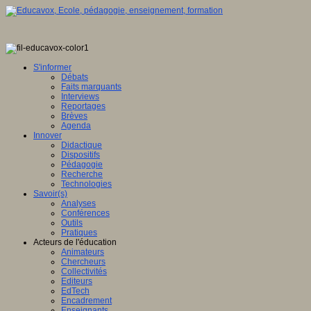
r,
ervatoire
ational
S'informer
Débats
Faits marquants
ts
Interviews
aux
Reportages
Brèves
ligence
Agenda
Innover
ielle
Didactique
Dispositifs
Pédagogie
Recherche
ique
Technologies
IA)
Savoir(s)
Analyses
Conférences
t
Outils
Pratiques
Acteurs de l'éducation
Animateurs
Chercheurs
t
Collectivités
Editeurs
EdTech
Encadrement
ion
Enseignants