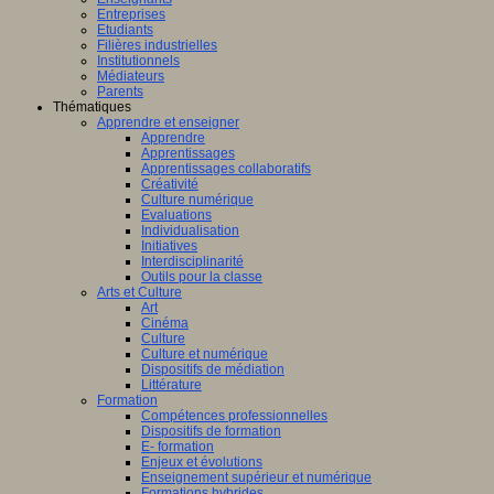
Entreprises
Etudiants
Filières industrielles
ts
Institutionnels
taux
Médiateurs
Parents
Thématiques
lligence
Apprendre et enseigner
ielle
Apprendre
Apprentissages
Apprentissages collaboratifs
Créativité
rique
,
Culture numérique
Evaluations
Individualisation
t
Initiatives
Interdisciplinarité
Outils pour la classe
Arts et Culture
Art
Cinéma
issances
Culture
les
Culture et numérique
Dispositifs de médiation
Littérature
Formation
ts
Compétences professionnelles
aux
Dispositifs de formation
E- formation
Enjeux et évolutions
Enseignement supérieur et numérique
Formations hybrides