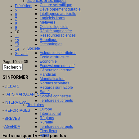
Sciences et techniques
Culture scientifique
Précédent
Développement durable
5
Intelligence artificielle
6
Logiciels libres
7
Métavers
8
Outils et logiciels
9
Réalité augmentée
10
Ressources sciences
11
Robotique
12
Technologies
13
Société
14
Acteurs des territoires
Suivant
Ecole et structure
Economie
Page 10 sur 35
Ecosystème éducatif
Génération internet
Handicap
S'INFORMER
Mondialisation
Normes scolaires
-
DEBATS
Regards sur l’Ecole
Santé
-
FAITS MARQUANTS
Société connectée
Territoires et projets
-
INTERVIEWS
Territoires
Europe
-
REPORTAGES
International
Régions
-
BREVES
Ruralité
-
AGENDA
Territoires et projets
Tiers lieux
Faits marquants - Les plus lus
Villes