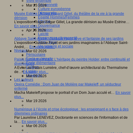
Vivre ensemble
Citoyenneté
Mar 25 2026
Culture européenne
Démocratie
Musée Estrine : Roger Edgard Gillet, du théâtre de la vie à la grande
Egalité Hommes/Femmes
dérision
Ethique
L’exposition Roger Edgar Gillet, La grande dérision au Musée Estrine…
Gouvernance
En savoir plus...
Inclusion
Apr 26 2026
Laïcité
Ressources citoyenneté
Abbaye Saint-André : Gustave Fayet, rêve et fantaisie de ses jardins
Tiers - lieux
L’exposition Gustave Fayet et ses jardins imaginaires à l’Abbaye Saint-
Vie scolaire et sociale
André,…
En savoir plus...
Niveaux
Mar 02 2026
Périscolaire
Ecole maternelle
Palais Lumière – Evian : L’héritage du peintre Holder, entre continuité et
Ecole élémentaire
divergences
Collège
A Evian au Palais Lumière, chef-d’œuvre architectural du Thermalisme
Lycée
de…
En savoir plus...
Université
Mar 09 2026
Les auteurs
Opéra Comédie : Dom Juan de Molière par Makeïeff, un séducteur
enfermé
Macha Makeïeff propose le portrait d’un Dom Juan acculé et…
En savoir
plus...
Mar 19 2026
Numérique à l’école et crise écologique : les enseignant·e·s face à des
dilemmes ordinaires
Par Laureline LENEVEZ, Doctorante en sciences de l'information et de
la…
En savoir plus...
Mar 06 2026