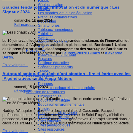
Fablab
Géolocalisation
Grandes tendances de l’innovation et du numérique : Les
Images
Signaux 2024
Les mondes virtuels en éducation
Pratiques collaboratives
dimanche, 16 juin 2024
Podcasting
Fait marquant
Smartphones
Tableaux numériques
Tablettes
Web radio
Le 10 juin avait lieu la conférence des grandes tendances de l’innovation et
Webdocumentaire
du numérique à l’Athénée municipal en plein centre de Bordeaux ! Unitec
eTwinning
est la première structure d’accompagnement des start-up de Bordeaux et
Prospective
sa région.
Présentation animée par
Laurent-Pierre Gilliard
et
Alexandre
Ecosystème numérique
Bertin
.
Espaces
Politique éducative
En savoir plus...
Scénarios prospectifs
Temps
Autopublication d’un récit d’anticipation : lire et écrire avec les
Réseaux sociaux
IA génératives en 3è Prépa-Métiers
Algorithme
Données
samedi, 15 juin 2024
Réseaux sociaux et champ scolaire
Pédagogie
Sélection de ressources
Bibliographies
Education artistique
Education environnementale
Histoire
Nadège Wauquier, professeure documentaliste & Cassandre Fasquel,
Ressources citoyenneté
professeure de Lettres-Histoire au lycée Antoine de Saint Exupéry d’Halluin
Ressources sciences
proposent ici un projet réalisé avec les IA génératives. Ce projet s’inscrit dans le
Sites éducatifs
cadre des TraAM DOC 2023-2024 sur la thématique de l’intelligence collective.
Sites pédagogiques
Sites ressources
En savoir plus...