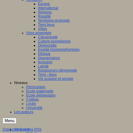
Europe
International
Régions
Ruralité
Territoires et projets
Tiers lieux
Villes
Vivre ensemble
Citoyenneté
Culture européenne
Démocratie
Egalité Hommes/Femmes
Ethique
Gouvernance
Inclusion
Laïcité
Ressources citoyenneté
Tiers - lieux
Vie scolaire et sociale
Niveaux
Périscolaire
Ecole maternelle
Ecole élémentaire
Collège
Lycée
Université
Les auteurs
Menu
S'abonner à ce flux RSS
S'informer