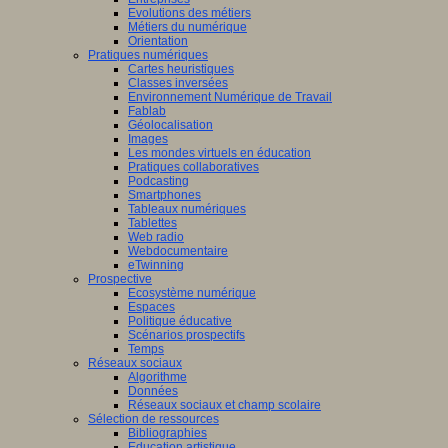
Evolutions des métiers
tion
Métiers du numérique
Orientation
gique
.
Pratiques numériques
Cartes heuristiques
nement
Classes inversées
Environnement Numérique de Travail
ment
Fablab
Géolocalisation
Images
t
Les mondes virtuels en éducation
Pratiques collaboratives
ible
Podcasting
Smartphones
Tableaux numériques
be.
Tablettes
Web radio
Webdocumentaire
eTwinning
Prospective
Ecosystème numérique
Espaces
Politique éducative
/www.obvia.ca/qui-
Scénarios prospectifs
s-
Temps
Réseaux sociaux
Algorithme
Données
Réseaux sociaux et champ scolaire
Sélection de ressources
Bibliographies
Education artistique