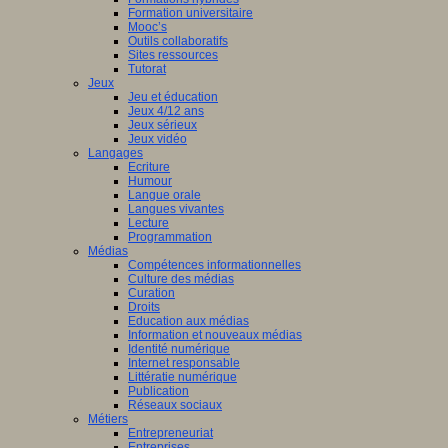
Formation universitaire
Mooc’s
ique,
Outils collaboratifs
urées
Sites ressources
Tutorat
Jeux
Jeu et éducation
Jeux 4/12 ans
Jeux sérieux
Jeux vidéo
Langages
rche
Ecriture
Humour
a
Langue orale
Langues vivantes
Lecture
Programmation
tion,
Médias
Compétences informationnelles
l
Culture des médias
Curation
i,
Droits
ue
Education aux médias
Information et nouveaux médias
Identité numérique
rnance,
Internet responsable
Littératie numérique
Publication
Réseaux sociaux
Métiers
s,
Entrepreneuriat
Entreprises