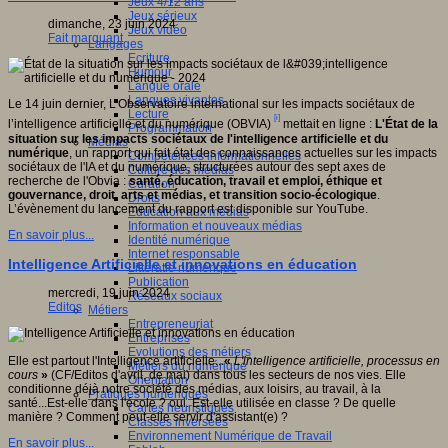
Jeux 4/12 ans
Jeux sérieux
dimanche, 23 juin 2024
Jeux vidéo
Fait marquant
Langages
Ecriture
Humour
Langue orale
Langues vivantes
Le 14 juin dernier, L’Observatoire international sur les impacts sociétaux de
Lecture
[i]
l’intelligence artificielle et du numérique (OBVIA)
mettait en ligne :
L'État de la
Programmation
situation sur les impacts sociétaux de l'intelligence artificielle et du
Médias
numérique
, un rapport qui fait état des connaissances actuelles sur les impacts
Compétences informationnelles
sociétaux de l'IA et du numérique, structurées autour des sept axes de
Culture des médias
recherche de l'Obvia :
santé, éducation, travail et emploi, éthique et
Curation
gouvernance, droit, arts et médias, et transition socio-écologique
.
Droits
L’évènement du lancement du rapport est disponible sur YouTube.
Education aux médias
Information et nouveaux médias
En savoir plus...
Identité numérique
Internet responsable
Intelligence Artificielle et innovations en éducation
Littératie numérique
Publication
mercredi, 19 juin 2024
Réseaux sociaux
Editos
Métiers
Entrepreneuriat
Entreprises
Evolutions des métiers
Elle est partout l'Intelligence artificielle...
«
L'intelligence artificielle, processus en
Métiers du numérique
cours
»
(CF/Editos d'avril, de mai) dans tous les secteurs de nos vies. Elle
Orientation
conditionne déjà notre société des médias, aux loisirs, au travail, à la
Pratiques numériques
santé...Est-elle dans l'école ? oui. Est-elle utilisée en classe ? De quelle
Cartes heuristiques
manière ? Comment peut-elle servir d'assistant(e) ?
Classes inversées
Environnement Numérique de Travail
En savoir plus...