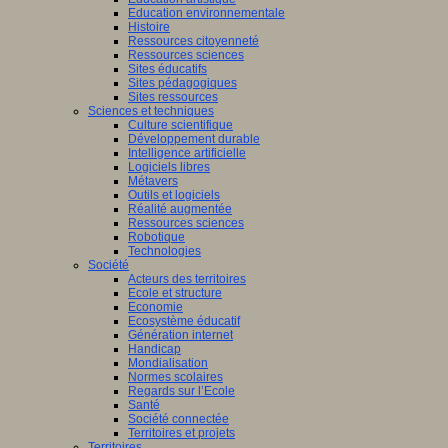
Education environnementale
Histoire
Ressources citoyenneté
Ressources sciences
Sites éducatifs
Sites pédagogiques
Sites ressources
Sciences et techniques
Culture scientifique
Développement durable
Intelligence artificielle
Logiciels libres
Métavers
Outils et logiciels
Réalité augmentée
Ressources sciences
Robotique
Technologies
Société
Acteurs des territoires
Ecole et structure
Economie
Ecosystème éducatif
Génération internet
Handicap
Mondialisation
Normes scolaires
Regards sur l’Ecole
Santé
Société connectée
Territoires et projets
Territoires