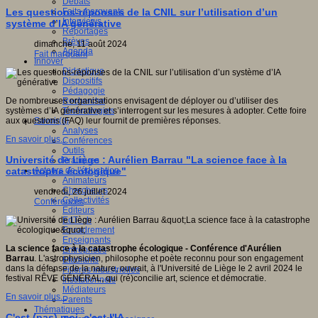
Débats
Faits marquants
Les questions-réponses de la CNIL sur l’utilisation d’un
Interviews
système d’IA générative
Reportages
Brèves
dimanche, 11 août 2024
Agenda
Fait marquant
Innover
Didactique
Dispositifs
Pédagogie
Recherche
De nombreuses organisations envisagent de déployer ou d’utiliser des
Technologies
systèmes d’IA générative et s’interrogent sur les mesures à adopter. Cette foire
Savoir(s)
aux questions (FAQ) leur fournit de premières réponses.
Analyses
En savoir plus...
Conférences
Outils
Université de Liège : Aurélien Barrau "La science face à la
Pratiques
Acteurs de l'éducation
catastrophe écologique"
Animateurs
Chercheurs
vendredi, 26 juillet 2024
Collectivités
Conférences
Editeurs
EdTech
Encadrement
Enseignants
La science face à la catastrophe écologique - Conférence d'Aurélien
Entreprises
Barrau
. L'astrophysicien, philosophe et poète reconnu pour son engagement
Etudiants
dans la défense de la nature, ouvrait, à l'Université de Liège le 2 avril 2024 le
Filières industrielles
festival RÊVE GÉNÉRAL, qui (ré)concilie art, science et démocratie.
Institutionnels
Médiateurs
En savoir plus...
Parents
Thématiques
C'est (pas) moi, c'est l'IA