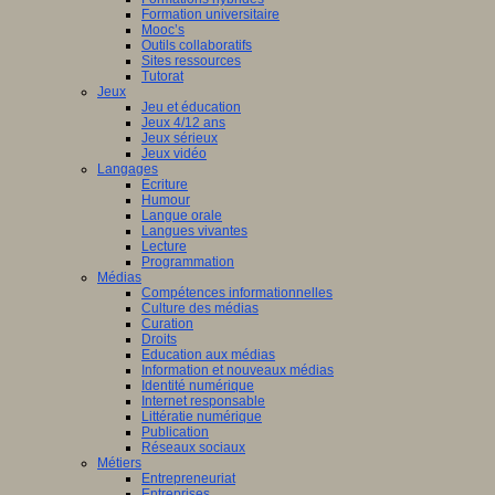
Formation universitaire
Mooc’s
Outils collaboratifs
Sites ressources
Tutorat
Jeux
Jeu et éducation
Jeux 4/12 ans
Jeux sérieux
Jeux vidéo
Langages
Ecriture
Humour
Langue orale
Langues vivantes
Lecture
Programmation
Médias
Compétences informationnelles
Culture des médias
Curation
Droits
Education aux médias
Information et nouveaux médias
Identité numérique
Internet responsable
Littératie numérique
Publication
Réseaux sociaux
Métiers
Entrepreneuriat
Entreprises