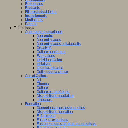
Entreprises
Etudiants
Filières industrielles
Institutionnels
Médiateurs
Parents
Thématiques
Apprendre et enseigner
Apprendre
Apprentissages
Apprentissages collaboratifs
Créativité
Culture numérique
Evaluations
Individualisation
Initiatives
Interdisciplinarité
Outils pour la classe
Arts et Culture
Art
Cinéma
Culture
Culture et numérique
Dispositifs de médiation
Littérature
Formation
Compétences professionnelles
Dispositifs de formation
E- formation
Enjeux et évolutions
Enseignement supérieur et numérique
Formations hybrides