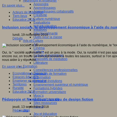
Apprendre et enseigner
Apprendre
En savoir plus...
Apprentissages
Apprentissages collaboratifs
Acteurs de leducation
Créativité
Tiers lieux
Culture numérique
Educatice 2019
Evaluations
Individualisation
Inclusion sociale, le développement économique à l’aide du numér
Initiatives
Interdisciplinarité
lundi, 19 novembre 2018
Outils pour la classe
Débats
Arts et Culture
Art
Cinéma
Culture
Oui, la " société apprenante " est un peu à la mode. Oui, la ruralité n’est pas ap
Culture et numérique
encore oui, on trouve ce concept souvent à toutes les sauces, surtout si l’on ajo
Dispositifs de médiation
nous aider à y répondre.
Littérature
Formation
En savoir plus...
Compétences professionnelles
Ecosystème numérique
Dispositifs de formation
Espaces éducatifs
E- formation
Enseigner et apprendre
Enjeux et évolutions
Territoires
Enseignement supérieur et numérique
Ruralité
Formations hybrides
Educatice 2018
Formation universitaire
Mooc’s
Pédagogie et Numérique : un peu de design fiction
Outils collaboratifs
Sites ressources
Tutorat
jeudi, 13 septembre 2018
Jeux
Pédagogie
Jeu et éducation