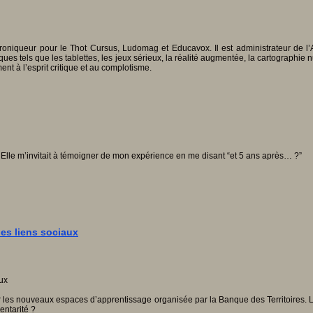
oniqueur pour le Thot Cursus, Ludomag et Educavox. Il est administrateur de l’A
iques tels que les tablettes, les jeux sérieux, la réalité augmentée, la cartographie
t à l’esprit critique et au complotisme.
. Elle m’invitait à témoigner de mon expérience en me disant “et 5 ans après… ?”
es liens sociaux
 sur les nouveaux espaces d’apprentissage organisée par la Banque des Territoires. 
entarité ?