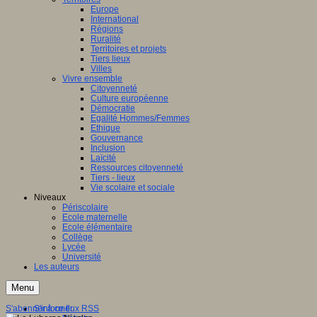
Europe
International
Régions
Ruralité
Territoires et projets
Tiers lieux
Villes
Vivre ensemble
Citoyenneté
Culture européenne
Démocratie
Egalité Hommes/Femmes
Ethique
Gouvernance
Inclusion
Laïcité
Ressources citoyenneté
Tiers - lieux
Vie scolaire et sociale
Niveaux
Périscolaire
Ecole maternelle
Ecole élémentaire
Collège
Lycée
Université
Les auteurs
Menu
S'abonner à ce flux RSS
S'informer