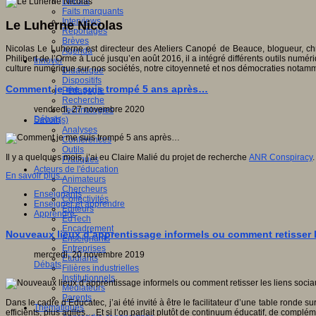
Débats
Faits marquants
Interviews
Le Luherne Nicolas
Reportages
Brèves
Nicolas Le Luherne est directeur des Ateliers Canopé de Beauce, blogueur, chr
Agenda
Philibert de l’Orme à Lucé jusqu’en août 2016, il a intégré différents outils numér
Innover
culture numérique sur nos sociétés, notre citoyenneté et nos démocraties notammen
Didactique
Dispositifs
Comment je me suis trompé 5 ans après…
Pédagogie
Recherche
vendredi, 27 novembre 2020
Technologies
Débats
Savoir(s)
Analyses
Conférences
Outils
Il y a quelques mois, j’ai eu Claire Malié du projet de recherche
ANR Conspiracy
Pratiques
Acteurs de l'éducation
En savoir plus...
Animateurs
Chercheurs
Enseignants
Collectivités
Enseigner et apprendre
Editeurs
Apprendre
EdTech
Encadrement
Nouveaux lieux d’apprentissage informels ou comment retisser l
Enseignants
Entreprises
mercredi, 20 novembre 2019
Etudiants
Débats
Filières industrielles
Institutionnels
Médiateurs
Parents
Dans le cadre d’Educatec, j’ai été invité à être le facilitateur d’une table ronde
Thématiques
efficients, plus agiles… Et si l’on parlait plutôt de continuum éducatif, de complém