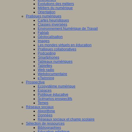
Evolutions des métiers
Métiers du numérique
Orientation
Pratiques numériques
Cartes heuristiques
Classes inversées
Environnement Numérique de Travail
Fablab
Géolocalisation
Images
Les mondes virtuels en éducation
Pratiques collaboratives
Podcasting
Smartphones
Tableaux numériques
Tablettes
Web radio
Webdocumentaire
eTwinning
Prospective
Ecosystème numérique
Espaces
Politique éducative
Scénarios prospectifs
Temps
Réseaux sociaux
Algorithme
Données
Réseaux sociaux et champ scolaire
Sélection de ressources
Bibliographies
Education artistique