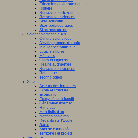
Education environnementale
Histoire
Ressources citoyenneté
Ressources sciences
Sites éducatifs
Sites pédagogiques
Sites ressources
Sciences et techniques
Culture scientifique
Développement durable
Intelligence artificielle
Logiciels libres
Métavers
Outils et logiciels
Réalité augmentée
Ressources sciences
Robotique
Technologies
Société
Acteurs des territoires
Ecole et structure
Economie
Ecosystème éducatif
Génération internet
Handicap
Mondialisation
Normes scolaires
Regards sur l’Ecole
Santé
Société connectée
Territoires et projets
Territoires