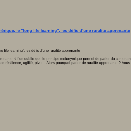
ique, le “long life learning”, les défis d’une ruralité apprenante
prenante si l’on oublie que le principe métonymique permet de parler du contenant p
ute résilience, agilité, pivot… Alors pourquoi parler de ruralité apprenante ? Vou