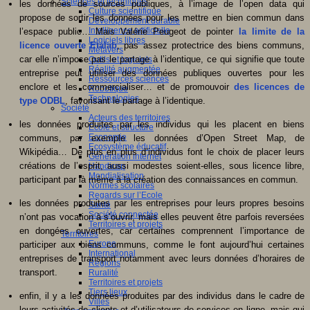
Sciences et techniques
les données de sources publiques, à l’image de l’open data qui
Culture scientifique
propose de sortir les données pour les mettre en bien commun dans
Développement durable
Intelligence artificielle
l’espace public… Mais Valérie Peugeot de pointer
la limite de la
Logiciels libres
licence ouverte Etalab
, pas assez protectrice des biens communs,
Métavers
car elle n’impose pas le partage à l’identique, ce qui signifie que toute
Outils et logiciels
Réalité augmentée
entreprise peut utiliser des données publiques ouvertes pour les
Ressources sciences
enclore et les commercialiser… et de promouvoir
des licences de
Robotique
Technologies
type ODBL
, favorisant le partage à l’identique.
Société
Acteurs des territoires
les données produites par les individus qui les placent en biens
Ecole et structure
Economie
communs, par exemple les données d’Open Street Map, de
Ecosystème éducatif
Wikipédia… De plus en plus d’individus font le choix de placer leurs
Génération internet
créations de l’esprit, aussi modestes soient-elles, sous licence libre,
Handicap
Mondialisation
participant par là même à la création des connaissances en commun.
Normes scolaires
Regards sur l’Ecole
les données produites par les entreprises pour leurs propres besoins
Santé
Société connectée
n’ont pas vocation à s’ouvrir, mais elles peuvent être parfois reversées
Territoires et projets
en données ouvertes, car certaines comprennent l’importance de
Territoires
Europe
participer aux biens communs, comme le font aujourd’hui certaines
International
entreprises de transport notamment avec leurs données d’horaires de
Régions
transport.
Ruralité
Territoires et projets
Tiers lieux
enfin, il y a les données produites par des individus dans le cadre de
Villes
leurs activités de clients et d’utilisateurs de services en ligne, mais qui