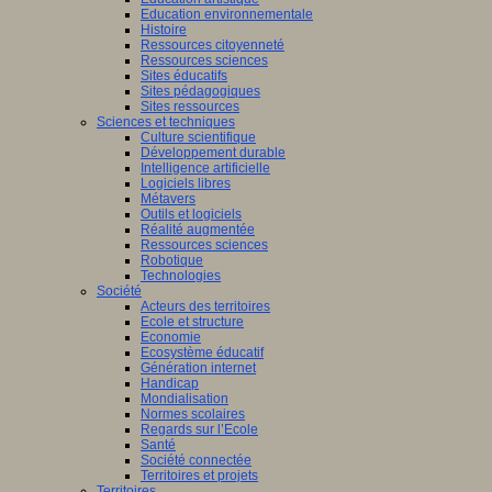
Education environnementale
Histoire
Ressources citoyenneté
Ressources sciences
Sites éducatifs
Sites pédagogiques
Sites ressources
Sciences et techniques
Culture scientifique
Développement durable
Intelligence artificielle
Logiciels libres
Métavers
Outils et logiciels
Réalité augmentée
Ressources sciences
Robotique
Technologies
Société
Acteurs des territoires
Ecole et structure
Economie
Ecosystème éducatif
Génération internet
Handicap
Mondialisation
Normes scolaires
Regards sur l’Ecole
Santé
Société connectée
Territoires et projets
Territoires