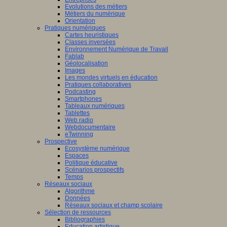
Evolutions des métiers
Métiers du numérique
Orientation
Pratiques numériques
Cartes heuristiques
Classes inversées
Environnement Numérique de Travail
Fablab
Géolocalisation
Images
Les mondes virtuels en éducation
Pratiques collaboratives
Podcasting
Smartphones
Tableaux numériques
Tablettes
Web radio
Webdocumentaire
eTwinning
Prospective
Ecosystème numérique
Espaces
Politique éducative
Scénarios prospectifs
Temps
Réseaux sociaux
Algorithme
Données
Réseaux sociaux et champ scolaire
Sélection de ressources
Bibliographies
Education artistique