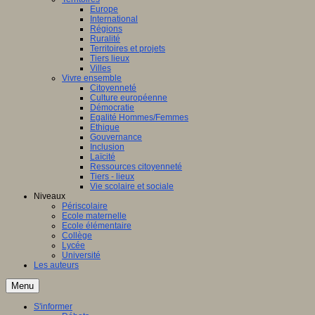
Europe
International
Régions
Ruralité
Territoires et projets
Tiers lieux
Villes
Vivre ensemble
Citoyenneté
Culture européenne
Démocratie
Egalité Hommes/Femmes
Ethique
Gouvernance
Inclusion
Laïcité
Ressources citoyenneté
Tiers - lieux
Vie scolaire et sociale
Niveaux
Périscolaire
Ecole maternelle
Ecole élémentaire
Collège
Lycée
Université
Les auteurs
Menu
S'informer