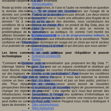
Fablab
sociabilité citoyenne et le vivre ensemble.
Géolocalisation
Images
Reste qu’entre ces deux approches, ni l’une ni l’autre ne remettent en question
Les mondes virtuels en éducation
la donnée elle-même…
"Si on trouve des controverses sur l’usage de la
Pratiques collaboratives
donnée, son contrôle, l’intérêt de la donnée n’est pas discuté. Les deux visions
Podcasting
de la Smart City ne proposent ni l’une ni l’autre une utilisation plus frugale de la
Smartphones
donnée."
Or, à mesure qu’on ajoute des données, nous construisons les
Tableaux numériques
conditions de la surveillance de masse. Plus on produit de Big Data, plus on
Tablettes
produit une infrastructure favorisant la collecte et plus on renvoie la
Web radio
problématique de la surveillance au politique. Or, comme l’ont montré les
Webdocumentaire
affaires Snowden ou
la contestation de la Loi de programmation militaire
, la
eTwinning
politique n’est plus un contrepoids aux infrastructures de la surveillance.
"Notre
Prospective
confiance en l’infrastructure technique en nuage est un choix qui est le vecteur
Ecosystème numérique
d’un potentiel de surveillance jusqu’à là inédit et qui doit plus que nous alerter."
Espaces
Politique éducative
Les biens communs un outil politique pour rééquilibrer le pouvoir
Scénarios prospectifs
technologique
Temps
Réseaux sociaux
"Comment rééquilibrer cette recentralisation que proposent les Big Data ?"
,
Algorithme
interroge Valérie Peugeot.
"Le web est un espace contributif et distribué qui
Données
nous fascine, mais qui masque les couches d’infrastructures construites elles
Réseaux sociaux et champ scolaire
sur des logiques de contrôle et de centralisation"
. Pour trouver les conditions
Sélection de ressources
d’un rééquilibrage estime Valérie Peugeot, il nous faut repenser la donnée
Bibliographies
comme un bien commun. Un bien commun et pas un bien public, précise-t-
Education artistique
elle.
"Pour rééquilibrer les choses, nous avons besoin de nouvelles
Education environnementale
perspectives théoriques et pratiques, de nouvelles règles de gouvernement, de
Histoire
changer les régimes de propriété"
. Cela signifie qu’il nous faut penser des
Ressources citoyenneté
infrastructures moins concentrées à l’image des systèmes d’informatique en
Ressources sciences
nuage personnels et surtout penser la donnée comme une ressource que l’on
Sites éducatifs
peut mettre en commun. Pour cela, Valérie Peugeot nous invite à distinguer 4
Sites pédagogiques
types de données :
Sites ressources