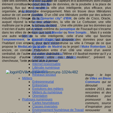
Jeux 4/12 ans
citée des données, une ville équipée de capteurs et d’actionneurs dont chaque
Jeux sérieux
élément constituant produit des flux de données, de la poubelle à la place de
Jeux vidéo
parking, flux qui vont rendre la ville plus intelligente, plus efficace, plus
Langages
organisée, plus économe énergiquement. Mais on trouve deux littératures
Ecriture
autour de cet avenir possible. D’un côté une littérature portée par des acteurs
Humour
industriels à l’image de la
"smarter city" d’IBM
, de celle de Cisco, Oracle,
Langue orale
auquel répond la ville des urbanistes, la ville de Le Corbusier, une ville
Langues vivantes
maîtrisée par le plan, le tableau de bord… Une ville pilotée par les données qui
Lecture
n’est rien d’autre qu’un vision extrême du
panoptique
de Foucault qui s’incarne
Programmation
dans les villes de demain que sont
Masdar
ou
New Songdo
… Mais il y existe
Médias
une autre vision de la ville intelligente, celle d’une ville qui favorise
Compétences informationnelles
l’
empowerment
,
le pouvoir d’agir
, qui propose des données pour que
Culture des médias
l’habitant s’en empare, pour qu’il coconstruise sa ville à l’image de ce que
Curation
propose le
MediaLab de la ville de Madrid
ou le projet
I Make Rotterdam
. Là
Droits
encore, on constate l’hésitation entre d’un côté une vision d’un avenir
Education aux médias
centralisé, de l’autre une vision distribuée…
"Même s’il faudrait montrer qu’il y a
Information et nouveaux médias
beaucoup d’autres visions entre ces deux modèles"
, prévient la
Identité numérique
chercheuse,
"cette polarité aide à penser"
.
Internet responsable
Littératie numérique
Publication
Réseaux sociaux
Image : le logo
Métiers
de
Villes en Biens
Entrepreneuriat
Communs
qui se
Entreprises
déroulait en
Evolutions des métiers
octobre 2013, des
Métiers du numérique
rencontres et des
Orientation
initiatives pour
Pratiques numériques
promouvoir les
Cartes heuristiques
communs, source
Classes inversées
d’inspiration pour
Environnement Numérique de Travail
renouveler la