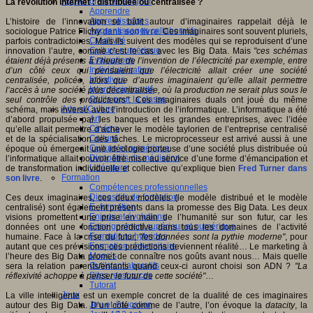
Apprendre et enseigner
La révolution internet : distribuée ou centralisée ?
Apprendre
Apprentissages
L’histoire de l’innovation se bâtit autour d’imaginaires rappelait déjà le
Apprentissages collaboratifs
sociologue Patrice Flichy
dans son livre
. Ces imaginaires sont souvent pluriels,
Créativité
parfois contradictoires. Mais ils suivent des modèles qui se reproduisent d’une
Culture numérique
innovation l’autre, comme c’est le cas avec les Big Data. Mais
"ces schémas
Evaluations
étaient déjà présents à l’heure de l’invention de l’électricité par exemple, entre
Individualisation
d’un côté ceux qui pensaient que l’électricité allait créer une société
Initiatives
centralisée, policée, alors que d’autres imaginaient qu’elle allait permettre
Interdisciplinarité
l’accès à une société plus décentralisée, où la production ne serait plus sous le
Outils pour la classe
seul contrôle des producteurs"
. Ces imaginaires duals ont joué du même
Arts et Culture
schéma, mais inversé avec l’introduction de l’informatique. L’informatique a été
Art
d’abord propulsée par les banques et les grandes entreprises, avec l’idée
Cinéma
qu’elle allait permettre d’achever le modèle taylorien de l’entreprise centralisé
Culture
et de la spécialisation des tâches. Le microprocesseur est arrivé aussi à une
Culture et numérique
époque où émergeait une idéologie porteuse d’une société plus distribuée où
Dispositifs de médiation
l’informatique allait pouvoir être mise au service d’une forme d’émancipation et
Littérature
de transformation individuelle et collective qu’explique bien
Fred Turner dans
Formation
son livre
.
Compétences professionnelles
Dispositifs de formation
Ces deux imaginaires, ces deux modèles (le modèle distribué et le modèle
E- formation
centralisé) sont également présents dans la promesse des Big Data. Les deux
Enjeux et évolutions
visions promettent une prise en main de l’humanité sur son futur, car les
Enseignement supérieur et numérique
données ont une fonction prédictive dans tous les domaines de l’activité
Formations hybrides
humaine. Face à la crise du futur,
"les données sont la pythie moderne"
, pour
Formation universitaire
autant que ces prévisions, ces prédictions deviennent réalité… Le marketing à
Mooc’s
l’heure des Big Data promet de connaître nos goûts avant nous… Mais quelle
Outils collaboratifs
sera la relation parents/enfants quand ceux-ci auront choisi son ADN ?
"La
Sites ressources
réflexivité achoppe à penser le futur de cette société"
…
Tutorat
Jeux
La ville intelligente est un exemple concret de la dualité de ces imaginaires
Jeu et éducation
autour des Big Data. D’un côté comme de l’autre, l’on évoque la
datacity
, la