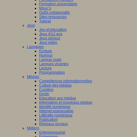
Formation universitaire
Mooc’s
Outils collaboratifs
Sites ressources
Tutorat
Jeux
Jeu et éducation
Jeux 4/12 ans
Jeux sérieux
Jeux vidéo
Langages
Ecriture
Humour
Langue orale
Langues vivantes
Lecture
Programmation
Médias
Compétences informationnelles
Culture des médias
Curation
Droits
Education aux médias
Information et nouveaux médias
Identité numérique
Internet responsable
Littératie numérique
Publication
Réseaux sociaux
Métiers
Entrepreneuriat
Entreprises