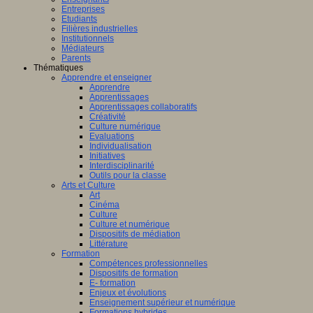
Entreprises
Etudiants
Filières industrielles
Institutionnels
Médiateurs
Parents
Thématiques
Apprendre et enseigner
Apprendre
Apprentissages
Apprentissages collaboratifs
Créativité
Culture numérique
Evaluations
Individualisation
Initiatives
Interdisciplinarité
Outils pour la classe
Arts et Culture
Art
Cinéma
Culture
Culture et numérique
Dispositifs de médiation
Littérature
Formation
Compétences professionnelles
Dispositifs de formation
E- formation
Enjeux et évolutions
Enseignement supérieur et numérique
Formations hybrides