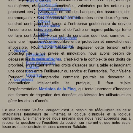
Vivre ensemble
Citoyenneté
sont gérées, manipulées, monétisées, valorisées par les acteurs qui
Culture européenne
proposent ces services, que ce soit des banques, des assureurs, des
Démocratie
Egalité Hommes/Femmes
commerçants… Ces données-là sont enfermées entre deux régimes :
Ethique
un droit contractuel qui laisse à l’entreprise gestionnaire du service
Gouvernance
l’ensemble de leur valorisation et de l’autre un régime public qui tente
Inclusion
Laïcité
de faire contrepoids. Force est de constater que nous sommes ici
Ressources citoyenneté
dans une impasse. Que l’équilibre entre protection et innovation est
Tiers - lieux
Vie scolaire et sociale
impossible. Nous avons besoin de dépasser cette tension entre
Niveaux
protection de la vie privée et innovation, nous avons besoin de
Périscolaire
Ecole maternelle
dépasser les
bundle of rights
, c’est-à-dire la complexité des droits de
Ecole élémentaire
propriété, en mettant enfin les droits d’usages sur la table et imaginant
Collège
une cogestion entre l’utilisateur du service et l’entreprise. Pour Valérie
Lycée
Université
Peugeot, pour comprendre comment pourrait se desserrer la
Les auteurs
contradiction intellectuelle et pratique, il faut suivre
l’expérimentation
MesInfos de la Fing
, qui tente justement d’imaginer
des formes de cogestion des données en laissant les utilisateurs en
gérer les droits d’accès.
Ce que dessine Valérie Peugeot c’est le besoin de rééquilibrer les deux
imaginaires fondateurs de l’internet, la logique distribuée et la logique
centralisée. Une manière de nous prévenir que nous n’échapperons pas à
reposer la question de l’équilibre du pouvoir sur internet et que notre seule
issue est de coconstruire du sens commun. Salutaire.