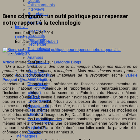
Débats
Faits marquants
Interviews
Reportages
Biens communs : un outil politique pour repenser
Brèves
notre rapport à la technologie
Agenda
Innover
Didactique
mercredi, Jan 29 2014
Dispositifs
Débats
Pédagogie
Écrit par
Guillaud Hubert
Recherche
Technologies
Savoir(s)
Analyses
Conférences
Article
initialement publié sur
LeMonde Blogs
Outils
"On a tous tendance à dire que le numérique change nos manières de
Pratiques
produire, de nous déplacer, d’imaginer… Mais nous devons rester prudent
Acteurs de l'éducation
quand nous convoquons cet imaginaire de la révolution"
, estime
Valérie
Animateurs
Peugeot
(
@valeriepeugeot
), ...
Chercheurs
chercheur à Orange Labs, présidente de l'associationVecam, membre du
Collectivités
Conseil national du numérique et rapporteuse du remarquérapport sur
Editeurs
l'inclusion numérique, sur la scène des Entretiens du Nouveau Monde
EdTech
industriel où elle était invitée à intervenir (voir sa présentation). Or, on ne peut
Encadrement
pas en rester à ce constat. "Nous avons besoin de repenser la technique
Enseignants
comme un objet politique à part entière, et ce d'autant que nous sommes dans
Entreprises
une période où les mêmes outils peuvent nous amener vers des modèles de
Etudiants
société très différents, à l'image des Big Data". Il faut rappeler à la suite d'Alain
Filières industrielles
Desrosières dans La politique des grands nombres, que les statistiques elles-
Institutionnels
mêmes ont été créées dans une perspective darwinienne voire eugéniste.
Médiateurs
L'appareil statistique d'Etat a été élaboré pour lutter contre la pauvreté et le
Parents
chômage dans l'Angleterre des années 30.
Thématiques