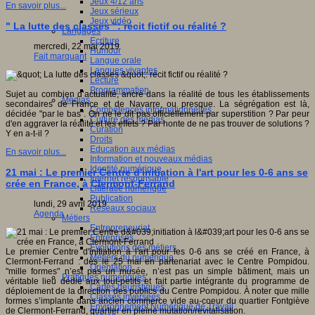
Jeux 4/12 ans
En savoir plus...
Jeux sérieux
Jeux vidéo
" La lutte des classes ": récit fictif ou réalité ?
Langages
Ecriture
mercredi, 22 mai 2019
Humour
Fait marquant
Langue orale
Langues vivantes
Lecture
Programmation
Sujet au combien d’actualité, ancré dans la réalité de tous les établissements
Médias
secondaires de France et de Navarre, ou presque. La ségrégation est là,
Compétences informationnelles
décidée "par le bas". On ne le dit pas officiellement par superstition ? Par peur
Culture des médias
d'en aggraver la réalité et les effets ? Par honte de ne pas trouver de solutions ?
Curation
Y en a-t-il ?
Droits
Education aux médias
En savoir plus...
Information et nouveaux médias
Identité numérique
21 mai : Le premier Centre d'initiation à l'art pour les 0-6 ans se
Internet responsable
crée en France, à Clermont-Ferrand
Littératie numérique
Publication
lundi, 29 avril 2019
Réseaux sociaux
Agenda
Métiers
Entrepreneuriat
Entreprises
Evolutions des métiers
Le premier Centre d'initiation à l'art pour les 0-6 ans se créé en France, à
Métiers du numérique
Clermont-Ferrand : dès le 25 mai en partenariat avec le Centre Pompidou.
Orientation
"mille formes" n’est pas un musée, n’est pas un simple bâtiment, mais un
Pratiques numériques
véritable lieu dédié aux tout-petits et fait partie intégrante du programme de
Cartes heuristiques
déploiement de la direction des publics du Centre Pompidou. À noter que mille
Classes inversées
formes s’implante dans ancien commerce vide au-coeur du quartier Fontgiève
Environnement Numérique de Travail
de Clermont-Ferrand, quartier en pleine mutation/revitalisation.