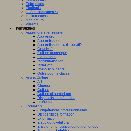
Entreprises
Etudiants
Filières industrielles
Institutionnels
Médiateurs
Parents
Thématiques
Apprendre et enseigner
Apprendre
Apprentissages
Apprentissages collaboratifs
Créativité
Culture numérique
Evaluations
Individualisation
Initiatives
Interdisciplinarité
Outils pour la classe
Arts et Culture
Art
Cinéma
Culture
Culture et numérique
Dispositifs de médiation
Littérature
Formation
Compétences professionnelles
Dispositifs de formation
E- formation
Enjeux et évolutions
Enseignement supérieur et numérique
Formations hybrides