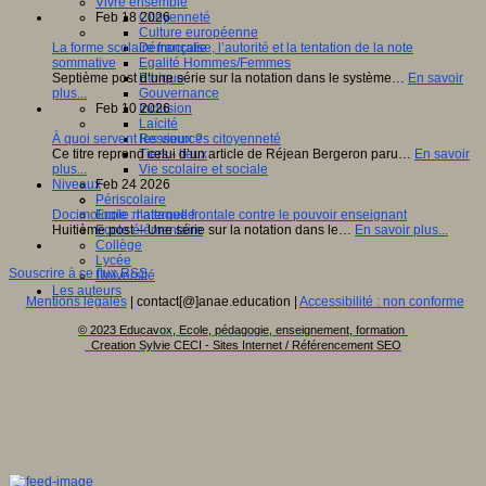
Vivre ensemble
Feb 18 2026
Citoyenneté
Culture européenne
La forme scolaire française, l’autorité et la tentation de la note
Démocratie
sommative
Egalité Hommes/Femmes
Septième post d’une série sur la notation dans le système…
En savoir
Ethique
plus...
Gouvernance
Feb 10 2026
Inclusion
Laïcité
À quoi servent les vieux ?
Ressources citoyenneté
Ce titre reprend celui d’un article de Réjean Bergeron paru…
En savoir
Tiers - lieux
plus...
Vie scolaire et sociale
Feb 24 2026
Niveaux
Périscolaire
Docimologie : l’attaque frontale contre le pouvoir enseignant
Ecole maternelle
Huitième post – Une série sur la notation dans le…
En savoir plus...
Ecole élémentaire
Collège
Lycée
Souscrire à ce flux RSS
Université
Les auteurs
Mentions légales
| contact[@]anae.education |
Accessibilité : non conforme
© 2023 Educavox, Ecole, pédagogie, enseignement, formation
Creation Sylvie CECI - Sites Internet / Référencement SEO