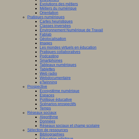
Evolutions des métiers
Métiers du numérique
Orientation
Pratiques numériques
Cartes heuristiques
Classes inversées
Environnement Numérique de Travail
Fablab
Géolocalisation
Images
Les mondes virtuels en éducation
Pratiques collaboratives
Podcasting
Smartphones
Tableaux numériques
Tablettes
Web radio
Webdocumentaire
eTwinning
Prospective
Ecosystème numérique
Espaces
Politique éducative
Scénarios prospectifs
Temps
Réseaux sociaux
Algorithme
Données
Réseaux sociaux et champ scolaire
Sélection de ressources
Bibliographies
Education artistique