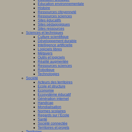
Education environnementale
Histoire
Ressources citoyenneté
Ressources sciences
Sites éducatifs
Sites pédagogiques
Sites ressources
Sciences et techniques
Culture scientifique
Développement durable
Intelligence artificielle
Logiciels libres
Métavers
Outils et logiciels
Réalité augmentée
Ressources sciences
Robotique
Technologies
Société
Acteurs des territoires
Ecole et structure
Economie
Ecosystème éducatif
Génération internet
Handicap
Mondialisation
Normes scolaires
Regards sur l’Ecole
Santé
Société connectée
Territoires et projets
Territoires