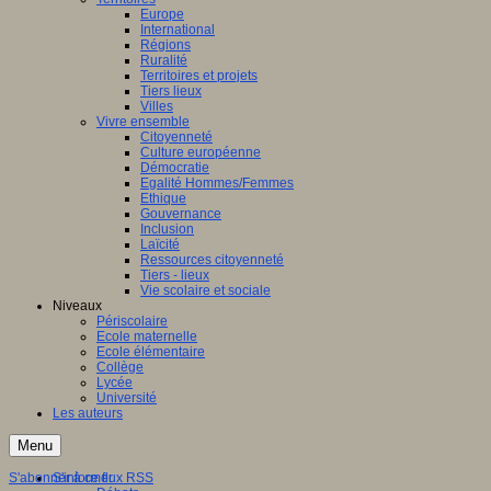
Europe
International
Régions
Ruralité
Territoires et projets
Tiers lieux
Villes
Vivre ensemble
Citoyenneté
Culture européenne
Démocratie
Egalité Hommes/Femmes
Ethique
Gouvernance
Inclusion
Laïcité
Ressources citoyenneté
Tiers - lieux
Vie scolaire et sociale
Niveaux
Périscolaire
Ecole maternelle
Ecole élémentaire
Collège
Lycée
Université
Les auteurs
Menu
S'abonner à ce flux RSS
S'informer