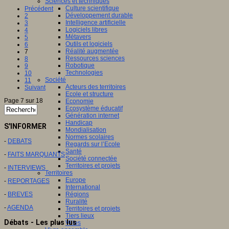
Sciences et techniques
Culture scientifique
Précédent
Développement durable
2
Intelligence artificielle
3
Logiciels libres
4
Métavers
5
Outils et logiciels
6
Réalité augmentée
7
Ressources sciences
8
Robotique
9
Technologies
10
Société
11
Acteurs des territoires
Suivant
Ecole et structure
Page 7 sur 18
Economie
Ecosystème éducatif
Génération internet
Handicap
S'INFORMER
Mondialisation
Normes scolaires
-
DEBATS
Regards sur l’Ecole
Santé
-
FAITS MARQUANTS
Société connectée
Territoires et projets
-
INTERVIEWS
Territoires
Europe
-
REPORTAGES
International
-
BREVES
Régions
Ruralité
-
AGENDA
Territoires et projets
Tiers lieux
Débats - Les plus lus
Villes