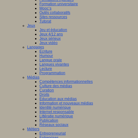
Formation universitaire
Mooc’s
Outils collaboratifs
Sites ressources
Tutorat
Jeux
Jeu et éducation
Jeux 4/12 ans
Jeux sérieux
Jeux vidéo
Langages
Ecriture
Humour
Langue orale
Langues vivantes
Lecture
Programmation
Médias
Compétences informationnelles
Culture des médias
Curation
Droits
Education aux médias
Information et nouveaux médias
Identité numérique
Internet responsable
Littératie numérique
Publication
Réseaux sociaux
Métiers
Entrepreneuriat
Entreprises