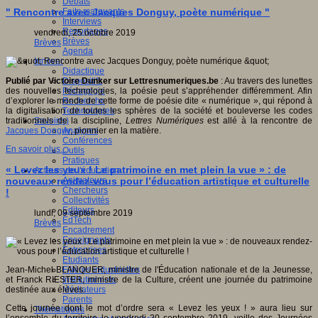
Débats
Faits marquants
" Rencontre avec Jacques Donguy, poète numérique "
Interviews
Reportages
vendredi, 25 octobre 2019
Brèves
Brèves
Agenda
Innover
Didactique
Dispositifs
Publié par Victoire Dunker sur Lettresnumeriques.be
: Au travers des lunettes
Pédagogie
des nouvelles technologies, la poésie peut s’appréhender différemment. Afin
Recherche
d’explorer le monde de cette forme de poésie dite « numérique », qui répond à
Technologies
la digitalisation de toutes les sphères de la société et bouleverse les codes
Savoir(s)
traditionnels de la discipline,
Lettres Numériques
est allé à la rencontre de
Analyses
Jacques Donguy
, pionnier en la matière.
Conférences
En savoir plus...
Outils
Pratiques
« Levez les yeux ! Le patrimoine en met plein la vue » : de
Acteurs de l'éducation
Animateurs
nouveaux rendez-vous pour l’éducation artistique et culturelle
Chercheurs
!
Collectivités
Editeurs
lundi, 09 septembre 2019
EdTech
Brèves
Encadrement
Enseignants
Entreprises
Etudiants
Filières industrielles
Jean-Michel BLANQUER, ministre de l'Éducation nationale et de la Jeunesse,
Institutionnels
et Franck RIESTER, ministre de la Culture, créent une journée du patrimoine
Médiateurs
destinée aux élèves.
Parents
Cette journée dont le mot d’ordre sera « Levez les yeux ! » aura lieu sur
Thématiques