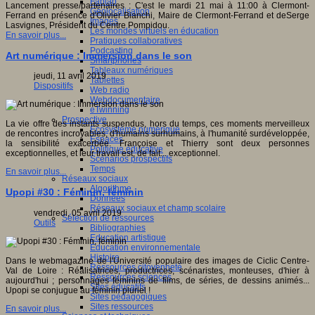
Fablab
Lancement presse/partenaires : C'est le mardi 21 mai à 11:00 à Clermont-
Géolocalisation
Ferrand en présence d'Olivier Bianchi, Maire de Clermont-Ferrand et deSerge
Images
Lasvignes, Président du Centre Pompidou.
Les mondes virtuels en éducation
En savoir plus...
Pratiques collaboratives
Podcasting
Art numérique : Immersion dans le son
Smartphones
Tableaux numériques
jeudi, 11 avril 2019
Tablettes
Dispositifs
Web radio
Webdocumentaire
eTwinning
Prospective
La vie offre des instants suspendus, hors du temps, ces moments merveilleux
Ecosystème numérique
de rencontres incroyables, d'humains surhumains, à l'humanité surdéveloppée,
Espaces
la sensibilité exacerbée. Françoise et Thierry sont deux personnes
Politique éducative
exceptionnelles, et leur travail est, de fait... exceptionnel.
Scénarios prospectifs
Temps
En savoir plus...
Réseaux sociaux
Algorithme
Upopi #30 : Féminin, féminin
Données
Réseaux sociaux et champ scolaire
vendredi, 05 avril 2019
Sélection de ressources
Outils
Bibliographies
Education artistique
Education environnementale
Histoire
Dans le webmagazine de l'Université populaire des images de Ciclic Centre-
Ressources citoyenneté
Val de Loire : Réalisatrices, productrices, scénaristes, monteuses, d'hier à
Ressources sciences
aujourd'hui ; personnages féminins de films, de séries, de dessins animés...
Sites éducatifs
Upopi se conjugue au féminin pluriel !
Sites pédagogiques
Sites ressources
En savoir plus...