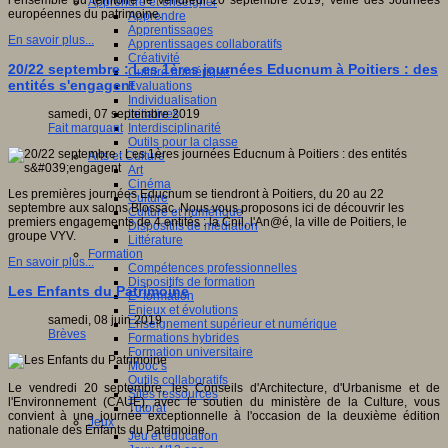
l’ensemble du territoire le vendredi 20 septembre 2019, veille des Journées
Apprendre et enseigner
européennes du patrimoine.
Apprendre
Apprentissages
En savoir plus...
Apprentissages collaboratifs
Créativité
20/22 septembre : Les 1ères journées Educnum à Poitiers : des
Culture numérique
entités s'engagent
Evaluations
Individualisation
Initiatives
samedi, 07 septembre 2019
Interdisciplinarité
Fait marquant
Outils pour la classe
Arts et Culture
Art
Cinéma
Les premières journées Educnum se tiendront à Poitiers, du 20 au 22
Culture
septembre aux salons Blossac. Nous vous proposons ici de découvrir les
Culture et numérique
premiers engagements de 4 entités : la Cnil, l'An@é, la ville de Poitiers, le
Dispositifs de médiation
groupe VYV.
Littérature
Formation
En savoir plus...
Compétences professionnelles
Dispositifs de formation
Les Enfants du Patrimoine
E- formation
Enjeux et évolutions
samedi, 08 juin 2019
Enseignement supérieur et numérique
Brèves
Formations hybrides
Formation universitaire
Mooc’s
Outils collaboratifs
Le vendredi 20 septembre, les Conseils d'Architecture, d'Urbanisme et de
Sites ressources
l'Environnement (CAUE), avec le soutien du ministère de la Culture, vous
Tutorat
convient à une journée exceptionnelle à l'occasion de la deuxième édition
Jeux
nationale des Enfants du Patrimoine.
Jeu et éducation