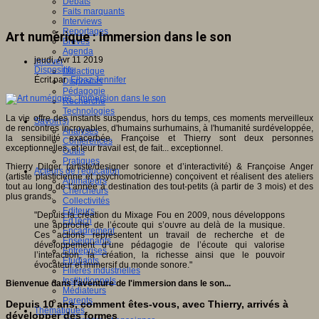
Débats
Faits marquants
Interviews
Reportages
Art numérique : Immersion dans le son
Brèves
Agenda
jeudi, Avr 11 2019
Innover
Dispositifs
Didactique
Écrit par
Elbaz Jennifer
Dispositifs
Pédagogie
Recherche
Technologies
La vie offre des instants suspendus, hors du temps, ces moments merveilleux
Savoir(s)
de rencontres incroyables, d'humains surhumains, à l'humanité surdéveloppée,
Analyses
la sensibilité exacerbée. Françoise et Thierry sont deux personnes
Conférences
exceptionnelles, et leur travail est, de fait... exceptionnel.
Outils
Pratiques
Thierry Dilger (artiste/designer sonore et d’interactivité) & Françoise Anger
Acteurs de l'éducation
(artiste plasticienne et psychomotricienne) conçoivent et réalisent des ateliers
Animateurs
tout au long de l’année à destination des tout-petits (à partir de 3 mois) et des
Chercheurs
plus grands.
Collectivités
Editeurs
"Depuis la création du Mixage Fou en 2009, nous développons
EdTech
une approche de l’écoute qui s’ouvre au delà de la musique.
Encadrement
Ces actions représentent un travail de recherche et de
Enseignants
développement d’une pédagogie de l’écoute qui valorise
Entreprises
l’interaction, la création, la richesse ainsi que le pouvoir
Etudiants
évocateur et immersif du monde sonore."
Filières industrielles
Institutionnels
Bienvenue dans l'aventure de l'immersion dans le son...
Médiateurs
Parents
Depuis 10 ans, comment êtes-vous, avec Thierry, arrivés à
Thématiques
développer des formes