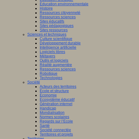
Education environnementale
Histoire
Ressources citoyenneté
Ressources sciences
Sites éducatifs
Sites pédagogiques
Sites ressources
Sciences et techniques
Culture scientifique
Développement durable
Intelligence artificielle
Logiciels libres
Métavers
Outils et logiciels
Réalité augmentée
Ressources sciences
Robotique
Technologies
Société
Acteurs des territoires
Ecole et structure
Economie
Ecosystème éducatif
Génération internet
Handicap
Mondialisation
Normes scolaires
Regards sur l’Ecole
Santé
Société connectée
Territoires et projets
Territoires