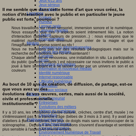
Jeux 4/12 ans
Jeux sérieux
Il me semble que dans cette forme d'art que vous créez, la
Jeux vidéo
Langages
notion d'interaction avec le public et en particulier le jeune
Ecriture
public est forte, pourquoi ?
Humour
Langue orale
Nous travaillons sur l'éveil sensoriel, immersion sonore et le numérique.
Langues vivantes
Nous essayons que ces 3 aspects soient intimement liés. La notion
Lecture
d'interaction (tablette, capteurs de pression...) : nous essayons que le
Programmation
matériel numérique soit dissimulé pour créer de la magie et que
Médias
l'imaginaire, la surprise soient au rdv !
Compétences informationnelles
Nous ne travaillons pas sur des résultats pédagogiques mais sur la
Culture des médias
recherche des émotions, sur l'ici et maintenant !
Curation
Chaque atelier est un renouveau, une installation in situ. La participation
Droits
du public (parents, enfants ) est nécessaire car nous invitons le public a
Education aux médias
joué à faire semblant et à se laisser porter par un univers en son et en
Information et nouveaux médias
couleurs
Identité numérique
Internet responsable
Littératie numérique
Au bout de 10 ans de création, de diffusion, de partage, est-ce
Publication
que vous avez vu des
Réseaux sociaux
évolutions de vos œuvres, certes, mais aussi de la société,
Métiers
Entrepreneuriat
civile et professionnelle,
Entreprises
institutionnelle ?
Evolutions des métiers
Métiers du numérique
Il y a 10 ans, les institutions (centre culturel, crèches, centre d'art, musée ) ne
Orientation
s'intéressaient pas à la tranche d'âge (bébes de 3 mois à 3 ans). Il y avait peu
Pratiques numériques
d'ateliers à part les contines, les jeux de doigts mais sans se préoccuper de la
Cartes heuristiques
scènographie... Depuis 4 ans, ces institutions s'ouvrent d'avantage et semblent
Classes inversées
plus sensible à l'aspect Art orienté enfants.
Environnement Numérique de Travail