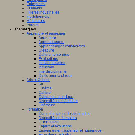
Entreprises
Etudiants
Filières industrielles
Institutionnels
Médiateurs
Parents
Thématiques
Apprendre et enseigner
Apprendre
Apprentissages
Apprentissages collaboratifs
Créativité
Culture numérique
Evaluations
Individualisation
Initiatives
Interdisciplinarité
Outils pour la classe
Arts et Culture
Art
Cinéma
Culture
Culture et numérique
Dispositifs de médiation
Littérature
Formation
Compétences professionnelles
Dispositifs de formation
E- formation
Enjeux et évolutions
Enseignement supérieur et numérique
Formations hybrides