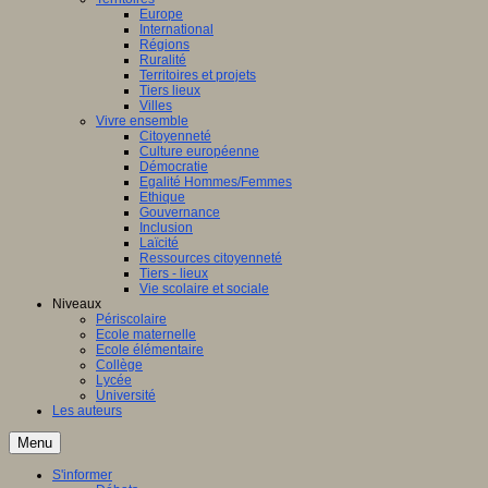
Europe
International
Régions
Ruralité
Territoires et projets
Tiers lieux
Villes
Vivre ensemble
Citoyenneté
Culture européenne
Démocratie
Egalité Hommes/Femmes
Ethique
Gouvernance
Inclusion
Laïcité
Ressources citoyenneté
Tiers - lieux
Vie scolaire et sociale
Niveaux
Périscolaire
Ecole maternelle
Ecole élémentaire
Collège
Lycée
Université
Les auteurs
Menu
S'informer