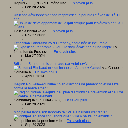
Depuis 2019, L’ESPER mène une…
En savoir plus...
Feb 20 2024
Un kit de développement de l'esprit critique pour les élèves de 9 à 11
ans
Ce kit, à l'initiative de…
En savoir plus...
Nov 27 2023
Exposition Panorama 25 du Fresnoy, école née d’une utopie
La
formation du Fresnoy –…
En savoir plus...
Mar 27 2024
Britten et Rimbaud mis en image par Antoine+Manuel
A la Chapelle
Corneille à…
En savoir plus...
Apr 08 2024
Région Nouvelle-Aquitaine : plan d’actions de prévention et de lutte
contre le harcèlement
Communiqué : En juillet 2020,…
En savoir plus...
Feb 29 2024
Montpellier lance son laboratoire " Ville à hauteur d'enfants "
Montpellier est la première ville…
En savoir plus...
Sep 29 2023