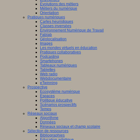
Evolutions des métiers
Métiers du numérique
Orientation
Pratiques numériques
Cartes heuristiques
Classes inversées
Environnement Numérique de Travail
Fablab
Géolocalisation
Images
Les mondes virtuels en éducation
Pratiques collaboratives
Podcasting
Smartphones
Tableaux numériques
Tablettes
Web radio
Webdocumentaire
eTwinning
Prospective
Ecosystème numérique
Espaces
Politique éducative
Scénarios prospectifs
Temps
Réseaux sociaux
Algorithme
Données
Réseaux sociaux et champ scolaire
Sélection de ressources
Bibliographies
Education artistique