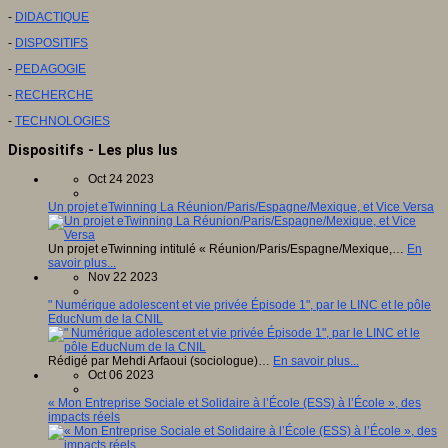
-
DIDACTIQUE
-
DISPOSITIFS
-
PEDAGOGIE
-
RECHERCHE
-
TECHNOLOGIES
Dispositifs - Les plus lus
Oct 24 2023
Un projet eTwinning La Réunion/Paris/Espagne/Mexique, et Vice Versa
Un projet eTwinning intitulé « Réunion/Paris/Espagne/Mexique,…
En
savoir plus...
Nov 22 2023
" Numérique adolescent et vie privée Épisode 1", par le LINC et le pôle
EducNum de la CNIL
Rédigé par Mehdi Arfaoui (sociologue)…
En savoir plus...
Oct 06 2023
« Mon Entreprise Sociale et Solidaire à l’École (ESS) à l’École », des
impacts réels