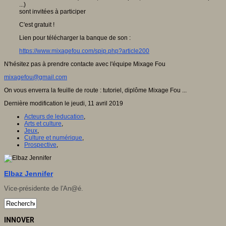
...)
sont invitées à participer
C'est gratuit !
Lien pour télécharger la banque de son :
https://www.mixagefou.com/
spip.php?article200
N'hésitez pas à prendre contacte avec l'équipe Mixage Fou
mixagefou@gmail.com
On vous enverra la feuille de route : tutoriel, diplôme Mixage Fou ...
Dernière modification le jeudi, 11 avril 2019
Acteurs de leducation
,
Arts et culture
,
Jeux
,
Culture et numérique
,
Prospective
,
Elbaz Jennifer
Vice-présidente de l'An@é.
INNOVER