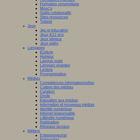
Formation universitaire
Mooc’s
Outils collaboratifs
Sites ressources
Tutorat
Jeux
Jeu et éducation
Jeux 4/12 ans
Jeux sérieux
Jeux vidéo
Langages
Ecriture
Humour
Langue orale
Langues vivantes
Lecture
Programmation
Médias
Compétences informationnelles
Culture des médias
Curation
Droits
Education aux médias
Information et nouveaux médias
Identité numérique
Internet responsable
Littératie numérique
Publication
Réseaux sociaux
Métiers
Entrepreneuriat
Entreprises