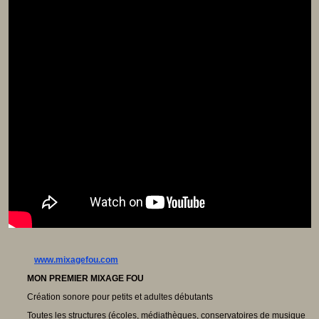
Vivre ensemble
Citoyenneté
Culture européenne
Démocratie
Egalité Hommes/Femmes
Ethique
Gouvernance
Inclusion
Laïcité
Ressources citoyenneté
Tiers - lieux
Vie scolaire et sociale
Niveaux
Périscolaire
Ecole maternelle
Ecole élémentaire
Collège
Lycée
Université
Les auteurs
www.mixagefou.com
MON PREMIER MIXAGE FOU
Création sonore pour petits et adultes débutants
Toutes les structures (écoles, médiathèques, conservatoires de musique