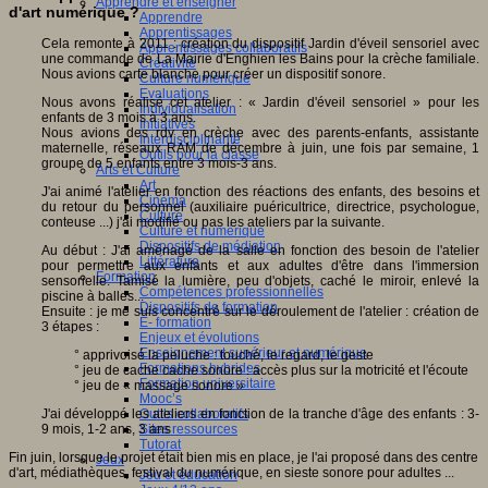
Apprendre et enseigner
d'art numérique ?
Apprendre
Apprentissages
Cela remonte à 2011 : création du dispositif Jardin d'éveil sensoriel avec
Apprentissages collaboratifs
une commande de La Mairie d'Enghien les Bains pour la crèche familiale.
Créativité
Nous avions carte blanche pour créer un dispositif sonore.
Culture numérique
Evaluations
Nous avons réalisé cet atelier : « Jardin d'éveil sensoriel » pour les
Individualisation
enfants de 3 mois à 3 ans.
Initiatives
Nous avions des rdv en crèche avec des parents-enfants, assistante
Interdisciplinarité
maternelle, réseaux RAM de décembre à juin, une fois par semaine, 1
Outils pour la classe
groupe de 5 enfants entre 3 mois-3 ans.
Arts et Culture
Art
J'ai animé l'atelier en fonction des réactions des enfants, des besoins et
Cinéma
du retour du personnel (auxiliaire puéricultrice, directrice, psychologue,
Culture
conteuse ...) j'ai modifié ou pas les ateliers par la suivante.
Culture et numérique
Dispositifs de médiation
Au début : J'ai aménagé de la salle en fonction des besoin de l'atelier
Littérature
pour permettre aux enfants et aux adultes d'être dans l'immersion
Formation
sensorielle. Tamisé la lumière, peu d'objets, caché le miroir, enlevé la
Compétences professionnelles
piscine à balles...
Dispositifs de formation
Ensuite : je me suis concentré sur le déroulement de l'atelier : création de
E- formation
3 étapes :
Enjeux et évolutions
Enseignement supérieur et numérique
° apprivoisé la peluche : touché, le regard, le geste
Formations hybrides
° jeu de cache cache sonore : accès plus sur la motricité et l'écoute
Formation universitaire
° jeu de « massage sonore »
Mooc’s
J'ai développé les ateliers en fonction de la tranche d'âge des enfants : 3-
Outils collaboratifs
9 mois, 1-2 ans, 3 ans
Sites ressources
Tutorat
Fin juin, lorsque le projet était bien mis en place, je l'ai proposé dans des centre
Jeux
d'art, médiathèques, festival du numérique, en sieste sonore pour adultes ...
Jeu et éducation