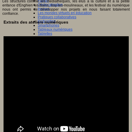
Fablab
Les structures comme les médiathèques, les élus à la culture et à la petite
Géolocalisation
enfance d'Enghien les Bains, Issy-les-moulineaux, et les festival du numérique
Images
nous ont permis de développer nos projets en nous faisant totalement
Les mondes virtuels en éducation
confiance.
Pratiques collaboratives
Podcasting
Extraits des ateliers numériques
Smartphones
Tableaux numériques
Tablettes
Web radio
Webdocumentaire
eTwinning
Prospective
Ecosystème numérique
Espaces
Politique éducative
Scénarios prospectifs
Temps
Réseaux sociaux
Algorithme
Données
Réseaux sociaux et champ scolaire
Sélection de ressources
Bibliographies
Education artistique
Education environnementale
Histoire
Ressources citoyenneté
Ressources sciences
Sites éducatifs
Sites pédagogiques
Sites ressources