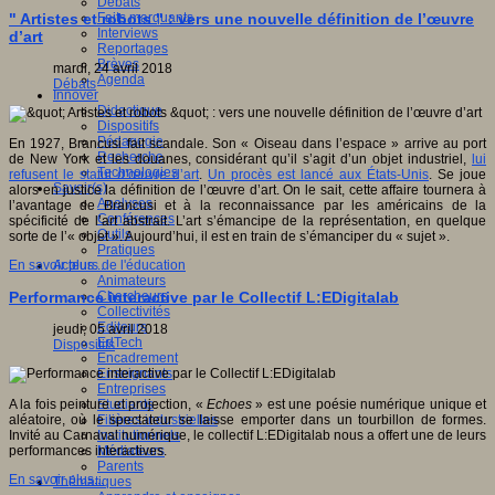
Débats
Faits marquants
" Artistes et robots " : vers une nouvelle définition de l’œuvre
Interviews
d’art
Reportages
Brèves
mardi, 24 avril 2018
Agenda
Débats
Innover
Didactique
Dispositifs
Pédagogie
En 1927, Brancusi fait scandale. Son « Oiseau dans l’espace » arrive au port
Recherche
de New York et les douanes, considérant qu’il s’agit d’un objet industriel,
lui
Technologies
refusent le statut d’œuvre d’art
.
Un procès est lancé aux États-Unis
. Se joue
Savoir(s)
alors en justice la définition de l’œuvre d’art. On le sait, cette affaire tournera à
Analyses
l’avantage de Brancusi et à la reconnaissance par les américains de la
Conférences
spécificité de l’art abstrait. L’art s’émancipe de la représentation, en quelque
Outils
sorte de l’« objet ». Aujourd’hui, il est en train de s’émanciper du « sujet ».
Pratiques
Acteurs de l'éducation
En savoir plus...
Animateurs
Chercheurs
Performance interactive par le Collectif L:EDigitalab
Collectivités
Editeurs
jeudi, 05 avril 2018
EdTech
Dispositifs
Encadrement
Enseignants
Entreprises
Etudiants
A la fois peinture et projection, «
Echoes
» est une poésie numérique unique et
Filières industrielles
aléatoire, où le spectateur se laisse emporter dans un tourbillon de formes.
Institutionnels
Invité au Carnaval numérique, le collectif L:EDigitalab nous a offert une de leurs
Médiateurs
performances interactives.
Parents
En savoir plus...
Thématiques