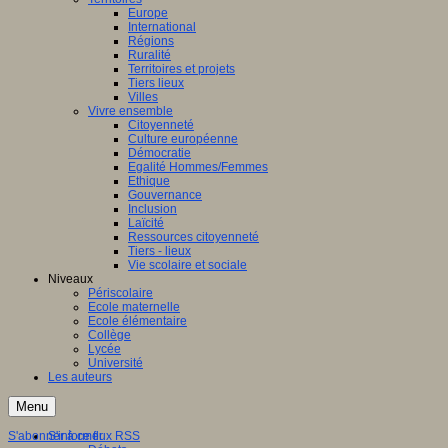
Europe
International
Régions
Ruralité
Territoires et projets
Tiers lieux
Villes
Vivre ensemble
Citoyenneté
Culture européenne
Démocratie
Egalité Hommes/Femmes
Ethique
Gouvernance
Inclusion
Laïcité
Ressources citoyenneté
Tiers - lieux
Vie scolaire et sociale
Niveaux
Périscolaire
Ecole maternelle
Ecole élémentaire
Collège
Lycée
Université
Les auteurs
Menu
S'abonner à ce flux RSS
S'informer