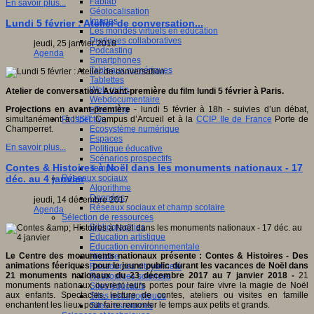
Fablab
En savoir plus...
Géolocalisation
Images
Lundi 5 février : Atelier de conversation...
Les mondes virtuels en éducation
Pratiques collaboratives
jeudi, 25 janvier 2018
Podcasting
Agenda
Smartphones
Tableaux numériques
Tablettes
Web radio
Atelier de conversation. Avant-première du film lundi 5 février à Paris.
Webdocumentaire
eTwinning
Projections en avant-première
- lundi 5 février à 18h - suivies d’un débat,
Prospective
simultanément à l’
ISIT
Campus d’Arcueil et à la
CCIP Ile de France
Porte de
Ecosystème numérique
Champerret.
Espaces
En savoir plus...
Politique éducative
Scénarios prospectifs
Contes & Histoires à Noël dans les monuments nationaux - 17
Temps
Réseaux sociaux
déc. au 4 janvier
Algorithme
Données
jeudi, 14 décembre 2017
Réseaux sociaux et champ scolaire
Agenda
Sélection de ressources
Bibliographies
Education artistique
Education environnementale
Le Centre des monuments nationaux présente :
Contes & Histoires - D
es
Histoire
animations féeriques pour le jeune public durant les vacances de Noël dans
Ressources citoyenneté
21 monuments nationaux
du 23 décembre 2017 au 7 janvier 2018 -
21
Ressources sciences
monuments nationaux ouvrent leurs portes pour faire vivre la magie de Noël
Sites éducatifs
aux enfants. Spectacles, lecture de contes, ateliers ou visites en famille
Sites pédagogiques
enchantent les lieux pour faire remonter le temps aux petits et grands.
Sites ressources