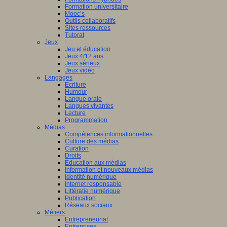
Formation universitaire
Mooc’s
Outils collaboratifs
Sites ressources
Tutorat
Jeux
Jeu et éducation
Jeux 4/12 ans
Jeux sérieux
Jeux vidéo
Langages
Ecriture
Humour
Langue orale
Langues vivantes
Lecture
Programmation
Médias
Compétences informationnelles
Culture des médias
Curation
Droits
Education aux médias
Information et nouveaux médias
Identité numérique
Internet responsable
Littératie numérique
Publication
Réseaux sociaux
Métiers
Entrepreneuriat
Entreprises