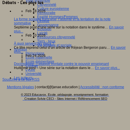
Vivre ensemble
Débats - Les plus lus
Citoyenneté
Culture européenne
Feb 18 2026
Démocratie
Egalité Hommes/Femmes
La forme scolaire française, l’autorité et la tentation de la note
Ethique
sommative
Gouvernance
Septième post d’une série sur la notation dans le système…
En savoir
Inclusion
plus...
Laïcité
Feb 10 2026
Ressources citoyenneté
Tiers - lieux
À quoi servent les vieux ?
Vie scolaire et sociale
Ce titre reprend celui d’un article de Réjean Bergeron paru…
En savoir
Niveaux
plus...
Périscolaire
Feb 24 2026
Ecole maternelle
Ecole élémentaire
Docimologie : l’attaque frontale contre le pouvoir enseignant
Collège
Huitième post – Une série sur la notation dans le…
En savoir plus...
Lycée
Université
Les auteurs
Souscrire à ce flux RSS
Mentions légales
| contact[@]anae.education |
Accessibilité : non conforme
© 2023 Educavox, Ecole, pédagogie, enseignement, formation
Creation Sylvie CECI - Sites Internet / Référencement SEO