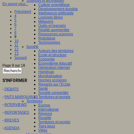
Sciences et techniques
En savoir plus...
Culture scientifique
Développement durable
Précédent
Intelligence artificielle
4
Logiciels libres
5
Métavers
6
Outils et logiciels
7
Réalité augmentée
8
Ressources sciences
9
Robotique
10
Technologies
11
Société
12
Acteurs des territoires
13
Ecole et structure
Suivant
Economie
Ecosystème éducatif
Page 9 sur 18
Génération internet
Handicap
Mondialisation
S'INFORMER
Normes scolaires
Regards sur l’Ecole
Santé
-
DEBATS
Société connectée
-
FAITS MARQUANTS
Territoires et projets
Territoires
-
INTERVIEWS
Europe
International
-
REPORTAGES
Régions
Ruralité
-
BREVES
Territoires et projets
Tiers lieux
-
AGENDA
Villes