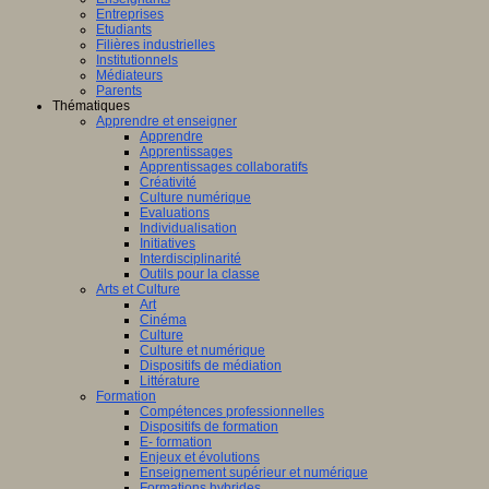
Entreprises
Etudiants
Filières industrielles
Institutionnels
Médiateurs
Parents
Thématiques
Apprendre et enseigner
Apprendre
Apprentissages
Apprentissages collaboratifs
Créativité
Culture numérique
Evaluations
Individualisation
Initiatives
Interdisciplinarité
Outils pour la classe
Arts et Culture
Art
Cinéma
Culture
Culture et numérique
Dispositifs de médiation
Littérature
Formation
Compétences professionnelles
Dispositifs de formation
E- formation
Enjeux et évolutions
Enseignement supérieur et numérique
Formations hybrides