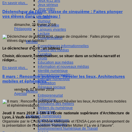
Jeux 4/12 ans
En savoir plus...
Jeux sérieux
Jeux vidéo
Déclencheur de l'écrit, classe de cinquième : Faites plonger
Langages
vos élèves dans un tableau !
Ecriture
Humour
dimanche, 25 février 2018
Langue orale
Pédagogie
Langues vivantes
Lecture
Programmation
Médias
Compétences informationnelles
Le déclencheur d'écrit : un tableau !
Culture des médias
Curation
Choisir, découvrir, contextualiser, se situer dans un schéma narratif et
Droits
rédiger...
Education aux médias
Information et nouveaux médias
En savoir plus...
Identité numérique
Internet responsable
8 mars : Rencontre publique "Révéler les lieux, Architectures
Littératie numérique
mobiles et éphémères"
Publication
Réseaux sociaux
vendredi, 02 février 2018
Métiers
Agenda
Entrepreneuriat
Entreprises
Evolutions des métiers
Métiers du numérique
Orientation
Jeudi 8 mars 2018 à 18h à l'École nationale supérieure d'Architecture de
Pratiques numériques
Lyon, à Vaulx-en-Velin.
Cartes heuristiques
Organisée par le CAUE Rhône Métropole et l'ENSA-Lyon en prolongement de
Classes inversées
la présentation de l'exposition "Hans-Walter Müller // La vie à l'œuvre".
Environnement Numérique de Travail