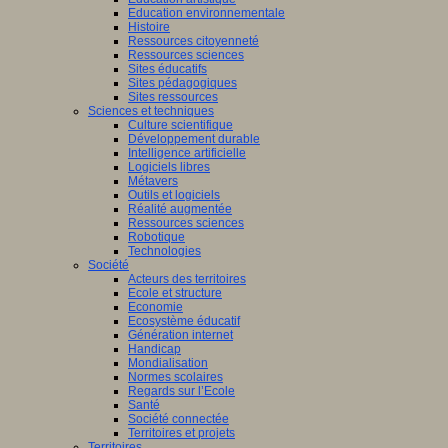
Education environnementale
Histoire
Ressources citoyenneté
Ressources sciences
Sites éducatifs
Sites pédagogiques
Sites ressources
Sciences et techniques
Culture scientifique
Développement durable
Intelligence artificielle
Logiciels libres
Métavers
Outils et logiciels
Réalité augmentée
Ressources sciences
Robotique
Technologies
Société
Acteurs des territoires
Ecole et structure
Economie
Ecosystème éducatif
Génération internet
Handicap
Mondialisation
Normes scolaires
Regards sur l’Ecole
Santé
Société connectée
Territoires et projets
Territoires