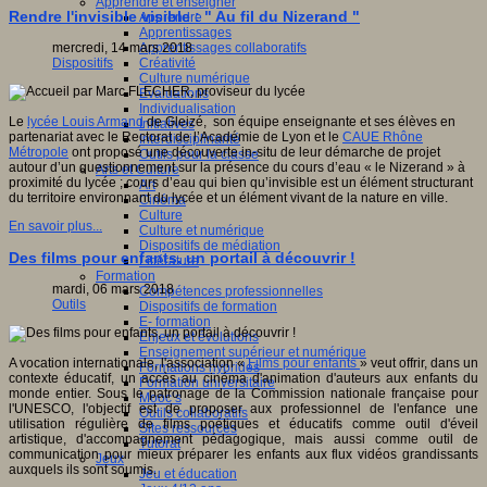
Apprendre et enseigner
Rendre l'invisible visible : " Au fil du Nizerand "
Apprendre
Apprentissages
Apprentissages collaboratifs
mercredi, 14 mars 2018
Créativité
Dispositifs
Culture numérique
Evaluations
Individualisation
Le
lycée Louis Armand
de Gleizé, son équipe enseignante et ses élèves en
Initiatives
partenariat avec le Rectorat de l’Académie de Lyon et le
CAUE Rhône
Interdisciplinarité
Métropole
ont proposé une découverte in-situ de leur démarche de projet
Outils pour la classe
autour d’un questionnement sur la présence du cours d’eau « le Nizerand » à
Arts et Culture
proximité du lycée ; cours d’eau qui bien qu’invisible est un élément structurant
Art
du territoire environnant du lycée et un élément vivant de la nature en ville.
Cinéma
Culture
En savoir plus...
Culture et numérique
Dispositifs de médiation
Des films pour enfants, un portail à découvrir !
Littérature
Formation
mardi, 06 mars 2018
Compétences professionnelles
Outils
Dispositifs de formation
E- formation
Enjeux et évolutions
Enseignement supérieur et numérique
A vocation internationale, l'association «
Films pour enfants
» veut offrir, dans un
Formations hybrides
contexte éducatif, un accès au cinéma d'animation d'auteurs aux enfants du
Formation universitaire
monde entier. Sous le patronage de la Commission nationale française pour
Mooc’s
l'UNESCO, l'objectif est de proposer aux professionnel de l'enfance une
Outils collaboratifs
utilisation régulière de films poétiques et éducatifs comme outil d'éveil
Sites ressources
artistique, d'accompagnement pédagogique, mais aussi comme outil de
Tutorat
communication pour mieux préparer les enfants aux flux vidéos grandissants
Jeux
auxquels ils sont soumis.
Jeu et éducation