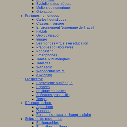
Evolutions des métiers
Métiers du numérique
Orientation
Pratiques numériques
Cartes heuristiques
Classes inversées
Environnement Numérique de Travail
Fablab
Géolocalisation
Images
Les mondes virtuels en éducation
Pratiques collaboratives
Podcasting
Smartphones
Tableaux numériques
Tablettes
Web radio
Webdocumentaire
eTwinning
Prospective
Ecosystème numérique
Espaces
Politique éducative
Scénarios prospectifs
Temps
Réseaux sociaux
Algorithme
Données
Réseaux sociaux et champ scolaire
Sélection de ressources
Bibliographies
Education artistique