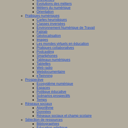
Evolutions des métiers
Métiers du numérique
Orientation
Pratiques numériques
Cartes heuristiques
Classes inversées
Environnement Numérique de Travail
Fablab
Géolocalisation
Images
Les mondes virtuels en éducation
Pratiques collaboratives
Podcasting
Smartphones
Tableaux numériques
Tablettes
Web radio
Webdocumentaire
eTwinning
Prospective
Ecosystème numérique
Espaces
Politique éducative
Scénarios prospectifs
Temps
Réseaux sociaux
Algorithme
Données
Réseaux sociaux et champ scolaire
Sélection de ressources
Bibliographies
Education artistique