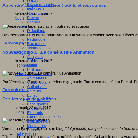
Débats
Faits marquants
Appendre à taper au clavier : outils et ressources
Interviews
Reportages
mercredi, 21 juin 2017
Brèves
Outils
Agenda
Innover
Didactique
Dispositifs
Des ressources et outils pour travailler la saisie au clavier avec vos élèves 
Pédagogie
En savoir plus...
Recherche
Technologies
Nouveau joujou....La caméra Hue Animation
Savoir(s)
Analyses
Conférences
mercredi, 07 juin 2017
Outils
Technologies
Pratiques
Acteurs de l'éducation
Animateurs
Par Véronique Favre, une expérience gagnante! Tout a commencé par l'achat d' 
Chercheurs
Collectivités
En savoir plus...
Editeurs
EdTech
Des lettres et des chiffres
Encadrement
Enseignants
samedi, 22 avril 2017
Entreprises
Pratiques
Etudiants
Filières industrielles
Institutionnels
Médiateurs
Véronique Favre publie sur son blog "
doigtdecole, une petite section du bout des
Parents
Thématiques
" Non, non, je ne regarde pas (encore) l’émission télé ! Cet article pourra vous do