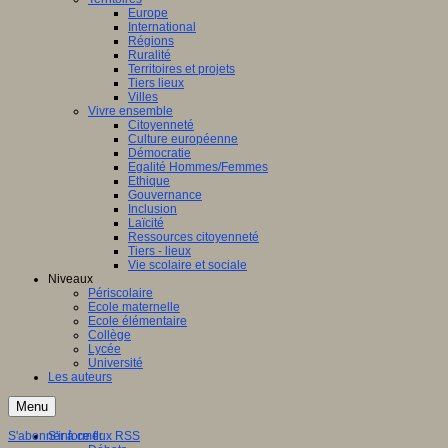
Europe
International
Régions
Ruralité
Territoires et projets
Tiers lieux
Villes
Vivre ensemble
Citoyenneté
Culture européenne
Démocratie
Egalité Hommes/Femmes
Ethique
Gouvernance
Inclusion
Laïcité
Ressources citoyenneté
Tiers - lieux
Vie scolaire et sociale
Niveaux
Périscolaire
Ecole maternelle
Ecole élémentaire
Collège
Lycée
Université
Les auteurs
Menu
S'abonner à ce flux RSS
S'informer