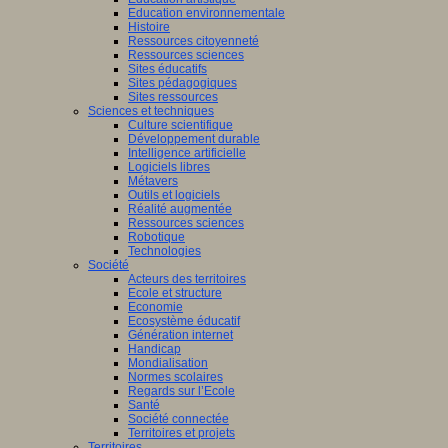
Education environnementale
Histoire
Ressources citoyenneté
Ressources sciences
Sites éducatifs
Sites pédagogiques
Sites ressources
Sciences et techniques
Culture scientifique
Développement durable
Intelligence artificielle
Logiciels libres
Métavers
Outils et logiciels
Réalité augmentée
Ressources sciences
Robotique
Technologies
Société
Acteurs des territoires
Ecole et structure
Economie
Ecosystème éducatif
Génération internet
Handicap
Mondialisation
Normes scolaires
Regards sur l’Ecole
Santé
Société connectée
Territoires et projets
Territoires