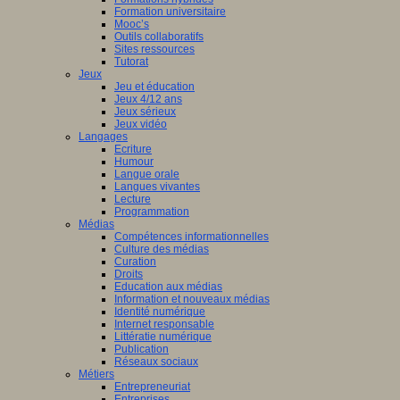
Formation universitaire
Mooc’s
Outils collaboratifs
Sites ressources
Tutorat
Jeux
Jeu et éducation
Jeux 4/12 ans
Jeux sérieux
Jeux vidéo
Langages
Ecriture
Humour
Langue orale
Langues vivantes
Lecture
Programmation
Médias
Compétences informationnelles
Culture des médias
Curation
Droits
Education aux médias
Information et nouveaux médias
Identité numérique
Internet responsable
Littératie numérique
Publication
Réseaux sociaux
Métiers
Entrepreneuriat
Entreprises