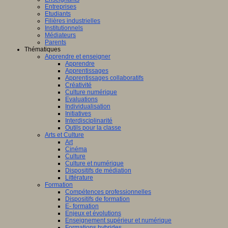
Entreprises
Etudiants
Filières industrielles
Institutionnels
Médiateurs
Parents
Thématiques
Apprendre et enseigner
Apprendre
Apprentissages
Apprentissages collaboratifs
Créativité
Culture numérique
Evaluations
Individualisation
Initiatives
Interdisciplinarité
Outils pour la classe
Arts et Culture
Art
Cinéma
Culture
Culture et numérique
Dispositifs de médiation
Littérature
Formation
Compétences professionnelles
Dispositifs de formation
E- formation
Enjeux et évolutions
Enseignement supérieur et numérique
Formations hybrides