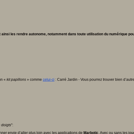
et ainsi les rendre autonome, notamment dans toute utilisation du numérique pour
un «
kit papillons
» comme
celui-ci
: Carré Jardin - Vous pourrez trouver bien d’autr
 doigts
":
nner envie d’aller plus loin avec les applications de
Marbotic
. Avec ou sans les jo