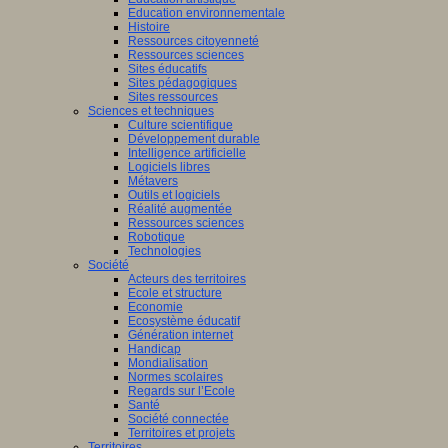
Education environnementale
Histoire
Ressources citoyenneté
Ressources sciences
Sites éducatifs
Sites pédagogiques
Sites ressources
Sciences et techniques
Culture scientifique
Développement durable
Intelligence artificielle
Logiciels libres
Métavers
Outils et logiciels
Réalité augmentée
Ressources sciences
Robotique
Technologies
Société
Acteurs des territoires
Ecole et structure
Economie
Ecosystème éducatif
Génération internet
Handicap
Mondialisation
Normes scolaires
Regards sur l’Ecole
Santé
Société connectée
Territoires et projets
Territoires