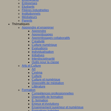
Entreprises
Etudiants
Filières industrielles
Institutionnels
Médiateurs
Parents
Thématiques
Apprendre et enseigner
Apprendre
Apprentissages
Apprentissages collaboratifs
Créativité
Culture numérique
Evaluations
Individualisation
Initiatives
Interdisciplinarité
Outils pour la classe
Arts et Culture
Art
Cinéma
Culture
Culture et numérique
Dispositifs de médiation
Littérature
Formation
Compétences professionnelles
Dispositifs de formation
E- formation
Enjeux et évolutions
Enseignement supérieur et numérique
Formations hybrides