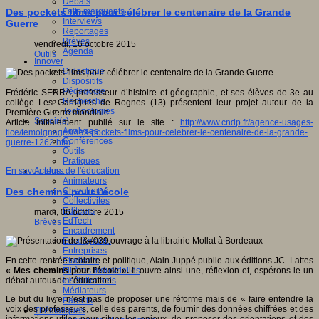
Débats
Faits marquants
Des pockets films pour célébrer le centenaire de la Grande
Interviews
Guerre
Reportages
Brèves
vendredi, 16 octobre 2015
Agenda
Outils
Innover
Didactique
Dispositifs
Pédagogie
Frédéric SERRA, professeur d’histoire et géographie, et ses élèves de 3e au
Recherche
collège Les Garrigues de Rognes (13) présentent leur projet autour de la
Technologies
Première Guerre mondiale.
Savoir(s)
Article initialement publié sur le site :
http://www.cndp.fr/agence-usages-
Analyses
tice/temoignages/des-pockets-films-pour-celebrer-le-centenaire-de-la-grande-
Conférences
guerre-1262.htm
Outils
Pratiques
Acteurs de l'éducation
En savoir plus...
Animateurs
Chercheurs
Des chemins pour l’école
Collectivités
Editeurs
mardi, 06 octobre 2015
EdTech
Brèves
Encadrement
Enseignants
Entreprises
Etudiants
En cette rentrée scolaire et politique, Alain Juppé publie aux éditions JC Lattes
Filières industrielles
« Mes chemins pour l’école ».
Il ouvre ainsi une, réflexion et, espérons-le un
Institutionnels
débat autour de l’éducation.
Médiateurs
Le but du livre n’est pas de proposer une réforme mais de « faire entendre la
Parents
voix des professeurs, celle des parents, de fournir des données chiffrées et des
Thématiques