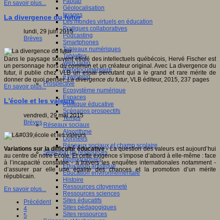
Fablab
En savoir plus...
Géolocalisation
Images
La divergence du futur
Les mondes virtuels en éducation
Pratiques collaboratives
lundi, 29 juin 2015
Podcasting
Brèves
Smartphones
Tableaux numériques
Tablettes
Dans le paysage souvent étiolé des intellectuels québécois, Hervé Fischer est
Web radio
un personnage hors du commun et un créateur original. Avec La divergence du
Webdocumentaire
futur, il publie chez VLB un essai percutant qui a le grand et rare mérite de
eTwinning
donner de quoi penser.
La divergence du futur
, VLB éditeur, 2015, 237 pages
Prospective
En savoir plus...
Ecosystème numérique
Espaces
L'école et les valeurs
Politique éducative
Scénarios prospectifs
vendredi, 29 mai 2015
Temps
Brèves
Réseaux sociaux
Algorithme
Données
Réseaux sociaux et champ scolaire
Variations sur la difficulté éducative -
La question des valeurs est aujourd’hui
Sélection de ressources
au centre de notre Ecole. Et cette exigence s’impose d’abord à elle-même : face
Bibliographies
à l’incapacité constatée - à travers les enquêtes internationales notamment -
Education artistique
d’assurer par elle une égalité des chances et la promotion d’un mérite
Education environnementale
républicain.
Histoire
Ressources citoyenneté
En savoir plus...
Ressources sciences
Sites éducatifs
Précédent
Sites pédagogiques
4
Sites ressources
5