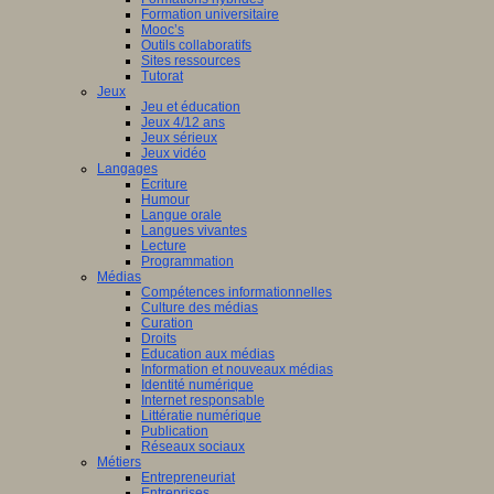
Formation universitaire
Mooc’s
Outils collaboratifs
Sites ressources
Tutorat
Jeux
Jeu et éducation
Jeux 4/12 ans
Jeux sérieux
Jeux vidéo
Langages
Ecriture
Humour
Langue orale
Langues vivantes
Lecture
Programmation
Médias
Compétences informationnelles
Culture des médias
Curation
Droits
Education aux médias
Information et nouveaux médias
Identité numérique
Internet responsable
Littératie numérique
Publication
Réseaux sociaux
Métiers
Entrepreneuriat
Entreprises