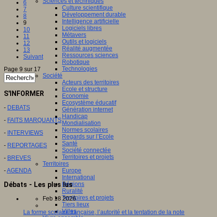
Sciences et techniques
6
Culture scientifique
7
Développement durable
8
Intelligence artificielle
9
Logiciels libres
10
Métavers
11
Outils et logiciels
12
Réalité augmentée
13
Ressources sciences
Suivant
Robotique
Technologies
Page 9 sur 17
Société
Acteurs des territoires
Ecole et structure
S'INFORMER
Economie
Ecosystème éducatif
-
DEBATS
Génération internet
Handicap
-
FAITS MARQUANTS
Mondialisation
Normes scolaires
-
INTERVIEWS
Regards sur l’Ecole
Santé
-
REPORTAGES
Société connectée
Territoires et projets
-
BREVES
Territoires
-
AGENDA
Europe
International
Débats - Les plus lus
Régions
Ruralité
Territoires et projets
Feb 18 2026
Tiers lieux
Villes
La forme scolaire française, l’autorité et la tentation de la note