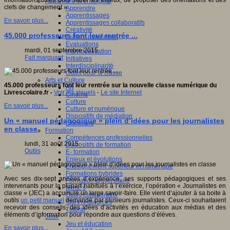
informations utiles pour situer les enjeux, de proposer des orientations et des
Apprendre et enseigner
clefs de changement »
Apprendre
Apprentissages
En savoir plus...
Apprentissages collaboratifs
Créativité
45.000 professeurs font leur rentrée ...
Culture numérique
Evaluations
mardi, 01 septembre 2015
Individualisation
Fait marquant
Initiatives
Interdisciplinarité
Outils pour la classe
Arts et Culture
45.000 professeurs font leur rentrée sur la nouvelle classe numérique du
Art
Livrescolaire.fr -
Voir les visuels
-
Le site Internet
Cinéma
Culture
En savoir plus...
Culture et numérique
Dispositifs de médiation
Un « manuel pédagogique » plein d’idées pour les journalistes
Littérature
en classe
Formation
Compétences professionnelles
lundi, 31 août 2015
Dispositifs de formation
Outils
E- formation
Enjeux et évolutions
Enseignement supérieur et numérique
Formations hybrides
Avec ses dix-sept années d’expérience, ses supports pédagogiques et ses
Formation universitaire
intervenants pour la plupart habitués à l’exercice, l’opération « Journalistes en
Mooc’s
classe » (JEC) a accumulé un large savoir-faire. Elle vient d’ajouter à sa boite à
Outils collaboratifs
outils
un petit manuel
demandé par plusieurs journalistes. Ceux-ci souhaitaient
Sites ressources
recevoir des conseils, des idées d’activités en éducation aux médias et des
Tutorat
éléments d’information pour répondre aux questions d’élèves.
Jeux
Jeu et éducation
En savoir plus...