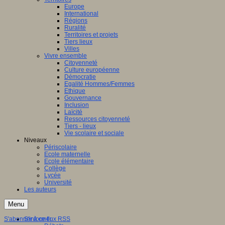
Europe
International
Régions
Ruralité
Territoires et projets
Tiers lieux
Villes
Vivre ensemble
Citoyenneté
Culture européenne
Démocratie
Egalité Hommes/Femmes
Ethique
Gouvernance
Inclusion
Laïcité
Ressources citoyenneté
Tiers - lieux
Vie scolaire et sociale
Niveaux
Périscolaire
Ecole maternelle
Ecole élémentaire
Collège
Lycée
Université
Les auteurs
Menu
S'abonner à ce flux RSS
S'informer