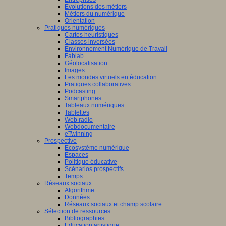
Evolutions des métiers
Métiers du numérique
Orientation
Pratiques numériques
Cartes heuristiques
Classes inversées
Environnement Numérique de Travail
Fablab
Géolocalisation
Images
Les mondes virtuels en éducation
Pratiques collaboratives
Podcasting
Smartphones
Tableaux numériques
Tablettes
Web radio
Webdocumentaire
eTwinning
Prospective
Ecosystème numérique
Espaces
Politique éducative
Scénarios prospectifs
Temps
Réseaux sociaux
Algorithme
Données
Réseaux sociaux et champ scolaire
Sélection de ressources
Bibliographies
Education artistique