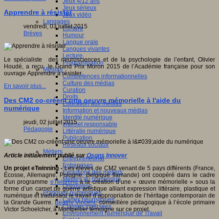
Jeux 4/12 ans
Jeux sérieux
Apprendre à résister
Jeux vidéo
Langages
vendredi, 03 juillet 2015
Ecriture
Brèves
Humour
Langue orale
Langues vivantes
Lecture
Le spécialiste des neurosciences et de la psychologie de l’enfant, Olivier
Programmation
Houdé, a reçu le Grand Prix Moron 2015 de l’Académie française pour son
Médias
ouvrage Apprendre à résister.
Compétences informationnelles
Culture des médias
En savoir plus...
Curation
Droits
Des CM2 co-créent une oeuvre mémorielle à l'aide du
Education aux médias
numérique
Information et nouveaux médias
Identité numérique
jeudi, 02 juillet 2015
Internet responsable
Pédagogie
Littératie numérique
Publication
Réseaux sociaux
Métiers
Article initialement publié sur
Osons Innover
Entrepreneuriat
Entreprises
Un projet eTwinning -
Les élèves de CM2 venant de 5 pays différents (France,
Evolutions des métiers
Écosse, Allemagne, Pologne, Belgique flamande) ont coopéré dans le cadre
Métiers du numérique
d'un programme
eTwinning
à la création d’une « œuvre mémorielle » sous la
Orientation
forme d’un carnet de guerre artistique alliant expression littéraire, plastique et
Pratiques numériques
numérique et traduisant le travail d’appropriation de l’héritage contemporain de
Cartes heuristiques
la Grande Guerre.
Béatrix Vincent
, conseillère pédagogique à l’école primaire
Classes inversées
Victor Schoelcher, à Montpellier témoigne sur ce projet.
Environnement Numérique de Travail