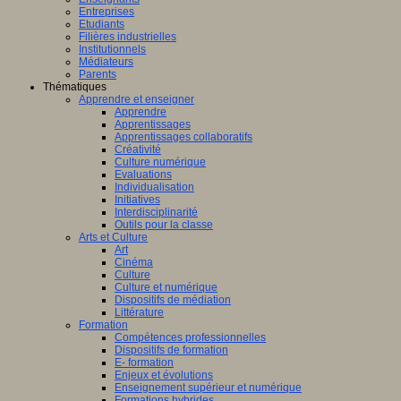
Entreprises
Etudiants
Filières industrielles
Institutionnels
Médiateurs
Parents
Thématiques
Apprendre et enseigner
Apprendre
Apprentissages
Apprentissages collaboratifs
Créativité
Culture numérique
Evaluations
Individualisation
Initiatives
Interdisciplinarité
Outils pour la classe
Arts et Culture
Art
Cinéma
Culture
Culture et numérique
Dispositifs de médiation
Littérature
Formation
Compétences professionnelles
Dispositifs de formation
E- formation
Enjeux et évolutions
Enseignement supérieur et numérique
Formations hybrides