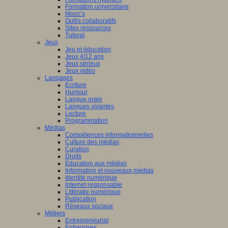
Formation universitaire
Mooc’s
Outils collaboratifs
Sites ressources
Tutorat
Jeux
Jeu et éducation
Jeux 4/12 ans
Jeux sérieux
Jeux vidéo
Langages
Ecriture
Humour
Langue orale
Langues vivantes
Lecture
Programmation
Médias
Compétences informationnelles
Culture des médias
Curation
Droits
Education aux médias
Information et nouveaux médias
Identité numérique
Internet responsable
Littératie numérique
Publication
Réseaux sociaux
Métiers
Entrepreneuriat
Entreprises