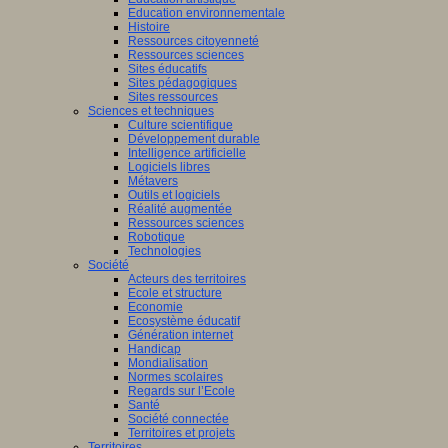
Education environnementale
Histoire
Ressources citoyenneté
Ressources sciences
Sites éducatifs
Sites pédagogiques
Sites ressources
Sciences et techniques
Culture scientifique
Développement durable
Intelligence artificielle
Logiciels libres
Métavers
Outils et logiciels
Réalité augmentée
Ressources sciences
Robotique
Technologies
Société
Acteurs des territoires
Ecole et structure
Economie
Ecosystème éducatif
Génération internet
Handicap
Mondialisation
Normes scolaires
Regards sur l’Ecole
Santé
Société connectée
Territoires et projets
Territoires