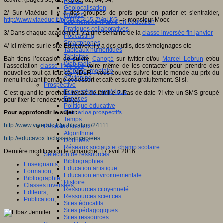
Fablab
Géolocalisation
2/ Sur Viaéduc il y a des groupes de profs pour en parler et s’entraider,
Images
http://www.viaeduc.fr/profil/31415-ZVqLKG
=> monsieur Mooc
Les mondes virtuels en éducation
Pratiques collaboratives
3/ Dans chaque académie il y a une semaine de la
classe inversée fin janvier
Podcasting
Smartphones
4/ Ici même sur le site Educavox il y a des outils, des témoignages etc
Tableaux numériques
Tablettes
Bah tiens l’occasion de suivre
Canopé
sur twitter et/ou
Marcel Lebrun
et/ou
Web radio
l’association
classe inversée
voire même de les contacter pour prendre des
Webdocumentaire
nouvelles tout ça tout ça. NDLR : vous pouvez suivre tout le monde au prix du
eTwinning
menu incluant fromage et dessert et café et sucre gratuitement. Si si.
Prospective
Ecosystème numérique
C’est quand le prochain repas de famille ? Pas de date ?! vite un SMS groupé
Espaces
pour fixer le rendez-vous ;o)
Politique éducative
Pour approfondir le sujet :
Scénarios prospectifs
Temps
http://www.viaeduc.fr/publication/24111
Réseaux sociaux
Algorithme
http://educavox.fr/classes-inversees
Données
Réseaux sociaux et champ scolaire
Dernière modification le dimanche, 17 avril 2016
Sélection de ressources
Bibliographies
Enseignants
,
Education artistique
Formation
,
Education environnementale
Bibliographie
,
Histoire
Classes inversées
,
Ressources citoyenneté
Editeurs
,
Ressources sciences
Publication
,
Sites éducatifs
Sites pédagogiques
Sites ressources