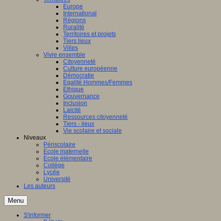
Europe
International
Régions
Ruralité
Territoires et projets
Tiers lieux
Villes
Vivre ensemble
Citoyenneté
Culture européenne
Démocratie
Egalité Hommes/Femmes
Ethique
Gouvernance
Inclusion
Laïcité
Ressources citoyenneté
Tiers - lieux
Vie scolaire et sociale
Niveaux
Périscolaire
Ecole maternelle
Ecole élémentaire
Collège
Lycée
Université
Les auteurs
Menu
S'informer