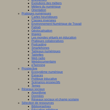
Evolutions des métiers
Métiers du numérique
Orientation
Pratiques numériques
Cartes heuristiques
Classes inversées
Environnement Numérique de Travail
Fablab
Géolocalisation
Images
Les mondes virtuels en éducation
Pratiques collaboratives
Podcasting
Smartphones
Tableaux numériques
Tablettes
Web radio
Webdocumentaire
eTwinning
Prospective
Ecosystème numérique
Espaces
Politique éducative
Scénarios prospectifs
Temps
Réseaux sociaux
Algorithme
Données
Réseaux sociaux et champ scolaire
Sélection de ressources
Bibliographies
Education artistique