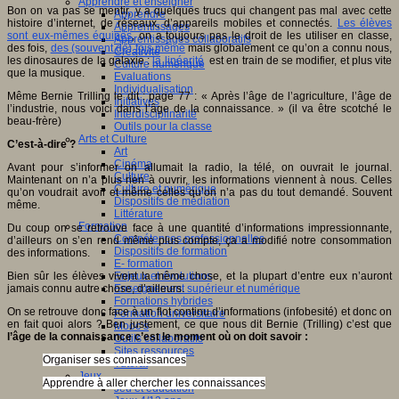
Apprendre et enseigner
Bon on va pas se mentir, y a quelques trucs qui changent pas mal avec cette
Apprendre
histoire d’internet, de réseaux, d’appareils mobiles et connectés.
Les élèves
Apprentissages
sont eux-mêmes équipés
, on a toujours pas le droit de les utiliser en classe,
Apprentissages collaboratifs
des fois,
des (souvent de) fois même
mais globalement ce qu’on a connu nous,
Créativité
les dinosaures de la galaxie :
la linéarité
est en train de se modifier, et plus vite
Culture numérique
que la musique.
Evaluations
Individualisation
Même Bernie Trilling le dit : page 77 : « Après l’âge de l’agriculture, l’âge de
Initiatives
l’industrie, nous voici dans l’âge de la connaissance. » (il va être scotché le
Interdisciplinarité
beau-frère)
Outils pour la classe
Arts et Culture
C’est-à-dire ?
Art
Cinéma
Avant pour s’informer on allumait la radio, la télé, on ouvrait le journal.
Culture
Maintenant on n’a plus rien à ouvrir, les informations viennent à nous. Celles
Culture et numérique
qu’on voudrait avoir et même celles qu’on n’a pas du tout demandé. Souvent
Dispositifs de médiation
même.
Littérature
Formation
Du coup on se retrouve face à une quantité d’informations impressionnante,
Compétences professionnelles
d’ailleurs on s’en rend même plus compte, ça a modifié notre consommation
Dispositifs de formation
des informations.
E- formation
Bien sûr les élèves vivent la même chose, et la plupart d’entre eux n’auront
Enjeux et évolutions
jamais connu autre chose, d’ailleurs.
Enseignement supérieur et numérique
Formations hybrides
On se retrouve donc face à un flot continu d’informations (infobesité) et donc on
Formation universitaire
en fait quoi alors ? Ben justement, ce que nous dit Bernie (Trilling) c’est que
Mooc’s
l’âge de la connaissance c’est le moment où on doit savoir :
Outils collaboratifs
Sites ressources
Organiser ses connaissances
Tutorat
Jeux
Apprendre à aller chercher les connaissances
Jeu et éducation