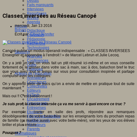
Débats
Faits marquants
Interviews
Reportages
Classes inversées au Réseau Canopé
Brèves
Agenda
mercredi, Jan 13 2016
Innover
Brèves
Didactique
Écrit par
Elbaz Jennifer
Dispositifs
Pédagogie
Recherche
Technologies
Canopé publie un modus operandi indispensable : « CLASSES INVERSEES
Savoir(s)
Enseigner et apprendre à l’endroit ! » de Marcel Lebrun et Julie Lecoq.
Analyses
Conférences
On y a jeté un œil, on vous fait un ptit résumé ici-même et on vous conseille
Outils
fortement de le glisser dans votre sac à main, sac à dos, baluchon bref le truc
Pratiques
que vous avez tout le temps sur vous pour consultation inopinée et partage
Acteurs de l'éducation
compulsif avec les collègues.
Animateurs
Chercheurs
On y apprend plein de trucs qu’on a envie de mettre en pratique tout de suite
Collectivités
maintenant.
Editeurs
EdTech
Mais oui !! C’est passionnant !
Encadrement
Enseignants
Je suis prof, la classe inversée ça va me servir à quoi encore ce truc ?
Entreprises
Par exemple : craner en salle des profs, répondre aux remarques
Etudiants
désobligeantes de votre beau-frère sur les enseignants lors du prochain repas
Filières industrielles
de famille (ça marche aussi avec votre belle-mère), voir les yeux de vos élèves
Institutionnels
briller et plus encore...
Médiateurs
Parents
Pourquoi ?
Thématiques