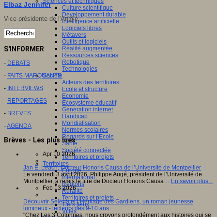
Sciences et techniques
Elbaz Jennifer
Culture scientifique
Développement durable
Vice-présidente de l'An@é.
Intelligence artificielle
Logiciels libres
Métavers
Outils et logiciels
S'INFORMER
Réalité augmentée
Ressources sciences
Robotique
-
DEBATS
Technologies
-
FAITS MARQUANTS
Société
Acteurs des territoires
-
INTERVIEWS
Ecole et structure
Economie
-
REPORTAGES
Ecosystème éducatif
Génération internet
-
BREVES
Handicap
Mondialisation
-
AGENDA
Normes scolaires
Regards sur l’Ecole
Brèves - Les plus lues
Santé
Société connectée
Apr 10 2026
Territoires et projets
Territoires
Jan E. Leach, Docteur Honoris Causa de l’Université de Montpellier
Europe
Le vendredi 3 avril 2026, Philippe Augé, président de l’Université de
International
Montpellier, a remis le titre de Docteur Honoris Causa…
En savoir plus...
Régions
Feb 13 2026
Ruralité
Territoires et projets
Découvrir Séléna et l’Héritage des Gardiens, un roman jeunesse
Tiers lieux
lumineux - lecteurs dès 9-10 ans
Villes
"Chez Les 3 Colonnes, nous croyons profondément aux histoires qui se