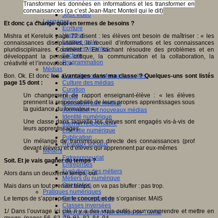
Jeux 4/12 ans
Transformer les données en informations et les transformer en
Jeux sérieux
connaissances (ça c’est Jean-Marc Monteil qui le dit)
Jeux vidéo
Langages
Et donc ça change quoi en termes de besoins ?
Ecriture
Humour
Mishra et Kereluik page 77 disent : les élèves ont besoin de maîtriser : « les
Langue orale
connaissances disciplinaires, le recueil d’informations et les connaissances
Langues vivantes
pluridisciplinaires. Comment ? En sachant résoudre des problèmes et en
Lecture
développant la pensée critique, la communication et la collaboration, la
Programmation
créativité et l’innovation. »
Médias
Bon. Ok. Et donc
les avantages dans ma classe ? Quelques-uns sont listés
Compétences informationnelles
page 15 dont :
Culture des médias
Curation
Un changement de rapport enseignant-élève : « les élèves
Droits
prennent la responsabilité de leurs propres apprentissages sous
Education aux médias
la guidance du formateur »
Information et nouveaux médias
Identité numérique
Une classe dans laquelle les élèves sont engagés vis-à-vis de
Internet responsable
leurs apprentissages
Littératie numérique
Publication
Un mélange de transmission directe des connaissances (prof
Réseaux sociaux
devant élèves) et d’élèves qui apprennent par eux-mêmes
Métiers
Entrepreneuriat
Soit. Et je vais gagner du temps ?
Entreprises
Evolutions des métiers
Alors dans un deuxième temps, oui.
Métiers du numérique
Orientation
Mais dans un tout premier temps, on va pas bluffer : pas trop.
Pratiques numériques
Le temps de s’approprier le concept, et de s’organiser. MAIS
Cartes heuristiques
Classes inversées
1/ Dans l’ouvrage ici cité il y a des vrais outils pour comprendre et mettre en
Environnement Numérique de Travail
œuvre. (pages 56, 62, 78, 81, 82, 84, 94,